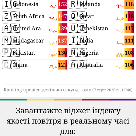
🇮🇩
🇷🇼
152
118
Indonesia
Rwanda
🇿🇦
🇶🇦
147
118
South Africa
Qatar
🇦🇪
🇺🇿
139
117
United Arab Emirates
Uzbekistan
🇲🇬
🇮🇳
137
111
Madagascar
India
🇵🇰
🇳🇬
130
108
Pakistan
Nigeria
🇨🇳
🇦🇺
123
106
China
Australia
Ranking updated декілька секунд тому
(7 серп 2026 р., 17:48)
Завантажте віджет індексу
якості повітря в реальному часі
для: