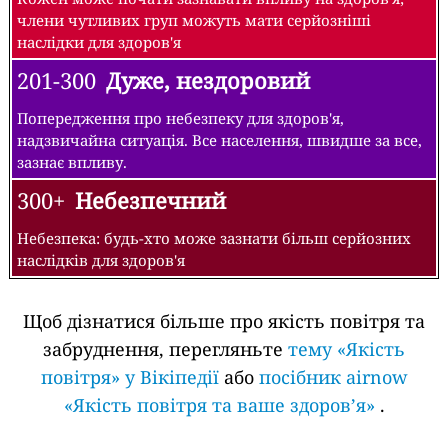
члени чутливих груп можуть мати серйозніші
наслідки для здоров'я
201-300
Дуже, нездоровий
Попередження про небезпеку для здоров'я,
надзвичайна ситуація. Все населення, швидше за все,
зазнає впливу.
300+
Небезпечний
Небезпека: будь-хто може зазнати більш серйозних
наслідків для здоров'я
Щоб дізнатися більше про якість повітря та
забруднення, перегляньте
тему «Якість
повітря» у Вікіпедії
або
посібник airnow
«Якість повітря та ваше здоров’я»
.