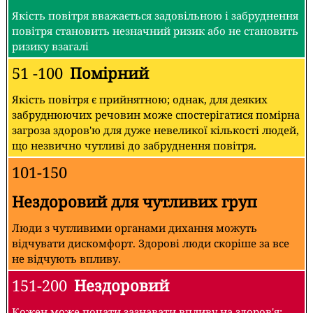
Якість повітря вважається задовільною і забруднення
повітря становить незначний ризик або не становить
ризику взагалі
51 -100
Помірний
Якість повітря є прийнятною; однак, для деяких
забруднюючих речовин може спостерігатися помірна
загроза здоров'ю для дуже невеликої кількості людей,
що незвично чутливі до забруднення повітря.
101-150
Нездоровий для чутливих груп
Люди з чутливими органами дихання можуть
відчувати дискомфорт. Здорові люди скоріше за все
не відчують впливу.
151-200
Нездоровий
Кожен може почати зазнавати впливу на здоров'я;