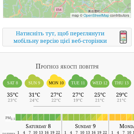
map ©
OpenStreetMap
contributors
Натисніть тут, щоб переглянути
мобільну версію цієї веб-сторінки
Прогноз якості повітря
SAT 8
SUN 9
MON 10
TUE 11
WED 12
THU 13
35°C
31°C
27°C
27°C
25°C
29°C
23°C
24°C
22°C
19°C
21°C
21°C
PM
2.5
Saturday 8
Sunday 9
Monda
1
4
7
10
13
16
19
22
1
4
7
10
13
16
19
22
1
4
7
10
година