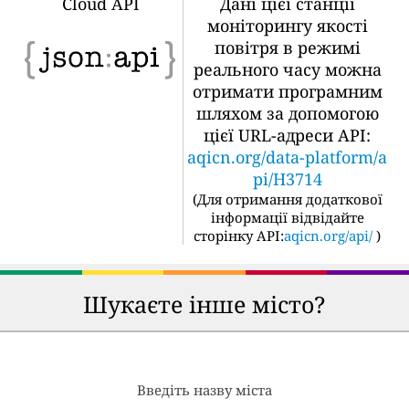
Cloud API
Дані цієї станції
моніторингу якості
повітря в режимі
реального часу можна
отримати програмним
шляхом за допомогою
цієї URL-адреси API:
aqicn.org/data-platform/a
pi/H3714
(
Для отримання додаткової
інформації відвідайте
сторінку API:
aqicn.org/api/
)
Шукаєте інше місто?
Введіть назву міста