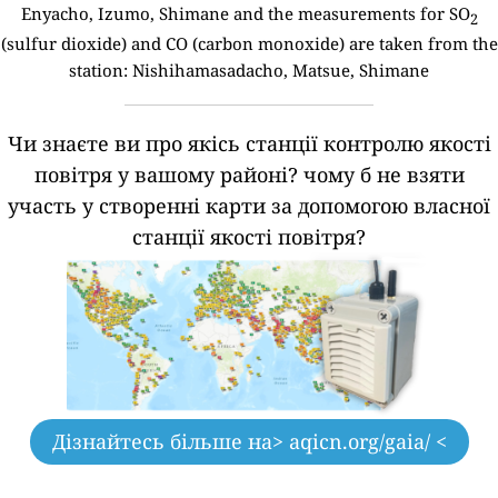
Enyacho, Izumo, Shimane and the measurements for SO
2
(sulfur dioxide) and CO (carbon monoxide) are taken from the
station: Nishihamasadacho, Matsue, Shimane
Чи знаєте ви про якісь станції контролю якості
повітря у вашому районі?
чому б не взяти
участь у створенні карти за допомогою власної
станції якості повітря?
Дізнайтесь більше на
> aqicn.org/gaia/ <