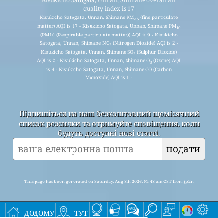
Kisukicho Satogata, Unnan, Shimane overall air
quality index is 17
Kisukicho Satogata, Unnan, Shimane PM
(fine particulate
2.5
matter) AQI is 17 - Kisukicho Satogata, Unnan, Shimane PM
10
(PM10 (Respirable particulate matter)) AQI is 9 - Kisukicho
Satogata, Unnan, Shimane NO
(Nitrogen Dioxide) AQI is 2 -
2
Kisukicho Satogata, Unnan, Shimane SO
(Sulphur Dioxide)
2
AQI is 2 - Kisukicho Satogata, Unnan, Shimane O
(Ozone) AQI
3
is 4 - Kisukicho Satogata, Unnan, Shimane CO (Carbon
Monoxide) AQI is 1 -
Підпишіться на наш безкоштовний щомісячний
список розсилки та отримуйте сповіщення, коли
будуть доступні нові статті.
подати
This page has been generated on Saturday, Aug 8th 2026, 01:48 am CST from jp2n
додому
тут