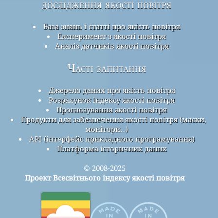
дослідження якості повітря
База знань і статті про якість повітря
Експеримент з якості повітря
Аналіз датчиків якості повітря
Часті запитання
Джерело даних про якість повітря
Розрахунок індексу якості повітря
Прогнозування якості повітря
Продукти для забезпечення якості повітря (маски,
монітори…)
API (інтерфейс прикладного програмування)
Платформа історичних даних
© 2008-2025
Проект Всесвітнього індексу якості повітря