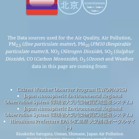
The Data sources used for the Air Quality, Air Pollution,
PM
(
fine particulate matter
), PM
(
PM10 (Respirable
2.5
10
particulate matter)
), NO
(
Nitrogen Dioxide
), SO
(
Sulphur
2
2
Dioxide
), CO (
Carbon Monoxide
), O
(
Ozone
) and Weather
3
data in this page are coming from:
Citizen Weather Observer Program (CWOP/APRS)
Japan Atmospheric Environmental Regional
Observation System (環境省大気汚染物質広域監視システム)
Japan Atmospheric Environmental Regional
Observation System (環境省大気汚染物質広域監視システム)
Hiroshima Prefecture EPA (>広島県 大気情報ポータルサイ
ト)
Kisukicho Satogata, Unnan, Shimane, Japan Air Pollution