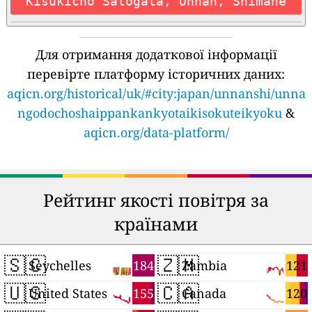
Kisukicho Satogata, Unnan, Shimane
Для отримання додаткової інформації
перевірте платформу історичних даних:
aqicn.org/historical/uk/#city:japan/unnanshi/unna
ngodochoshaippankankyotaikisokuteikyoku
&
aqicn.org/data-platform/
Рейтинг якості повітря за
країнами
🇸🇨
🇿🇲
184
121
Seychelles
Zambia
🇺🇸
🇨🇦
155
120
United States
Canada