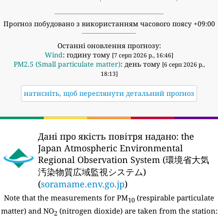
Прогноз побудовано з використанням часового поясу +09:00
Останні оновлення прогнозу:
Wind
: годину тому
[7 серп 2026 р., 16:46]
PM2.5 (Small particulate matter)
: день тому
[6 серп 2026 р.,
18:13]
натисніть, щоб переглянути детальний прогноз
Дані про якість повітря надано:
the
Japan Atmospheric Environmental
Regional Observation System (環境省大気
汚染物質広域監視システム)
(
soramame.env.go.jp
)
Note that the measurements for PM
(respirable particulate
10
matter) and NO
(nitrogen dioxide) are taken from the station:
2