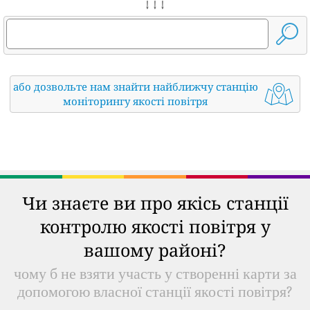
↓ ↓ ↓
або дозвольте нам знайти найближчу станцію
моніторингу якості повітря
Чи знаєте ви про якісь станції
контролю якості повітря у
вашому районі?
чому б не взяти участь у створенні карти за
допомогою власної станції якості повітря?