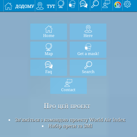
додому
тут
Home
Here
Map
Get a mask!
Faq
Search
Contact
Про цей проект
Зв’яжіться з командою проекту World Air Index
Набір преси та ЗМІ