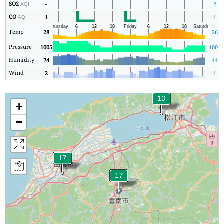
SO2
-
2
AQI
CO
1
1
AQI
Temp
28
26
Pressure
1005
1003
Humidity
74
44
Wind
2
1
+
−