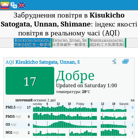
Забруднення повітря в
Kisukicho
Satogata, Unnan, Shimane
: індекс якості
повітря в реальному часі (AQI)
Kisukicho Satogata,
Enyacho, Izumo, Shimane
Nishihamasadacho, Matsue
Unnan, Shimane
雲南合同庁舎一般環境
出雲保健所一般環境大気測定局出雲市
国設松江大気環境測定所松江
大気測定局雲南市
AQI
Kisukicho Satogata, Unnan, Shimane
:
Індекс якості повітр
Добре
17
Updated on Saturday 1:00
температура:
28
°C
поточний
останні 2 дні
хв
PM2.5
17
9
AQI
PM10
9
6
AQI
O3
4
1
AQI
NO2
2
1
AQI