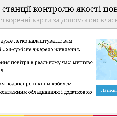
ь станції контролю якості по
створенні карти за допомогою власн
A дуже легко налаштувати: вам
 і USB-сумісне джерело живлення.
ння повітря в реальному часі миттєво
PI.
вим водонепроникним кабелем
Натисні
монтажним обладнанням і додатковою