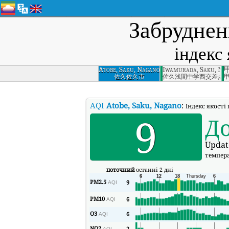
Забруднен
індекс 
Atobe, Saku, Nagano
Iwamurada, Saku, Na
佐久佐久市
佐久浅間中学西交差点
AQI
Atobe, Saku, Nagano
:
Індекс якості 
9
Д
Updat
темпер
поточний
останні 2 дні
PM2.5
9
AQI
PM10
6
AQI
O3
6
AQI
NO2
2
AQI