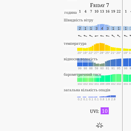
Friday 7
1
4
7
10
13
16
19
22
1
година
Швидкість вітру
2
1
1
3
4
3
1
1
1
температура
20°
19°
22°
27°
28°
25°
21°
20°
19°
1
відносна вологість
99
98
88
59
60
81
91
95
98
барометричний тиск
1012
1012
1012
1011
1009
1009
1012
1012
1011
1
загальна кількість опадів
0.2
0.1
0.1
0.1
0.8
1.8
2.8
10
UVI: