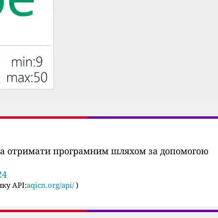
ожна отримати програмним шляхом за допомогою
24
ку API:
aqicn.org/api/
)