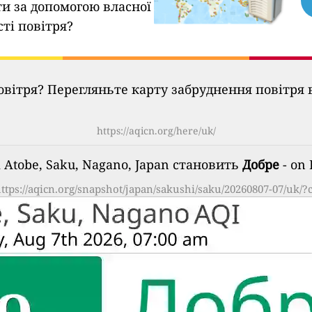
ти за допомогою власної
сті повітря?
овітря? Перегляньте карту забруднення повітря в
https://aqicn.org/here/uk/
і Atobe, Saku, Nagano, Japan становить
Добре
- on 
ttps://aqicn.org/snapshot/japan/sakushi/saku/20260807-07/uk/?