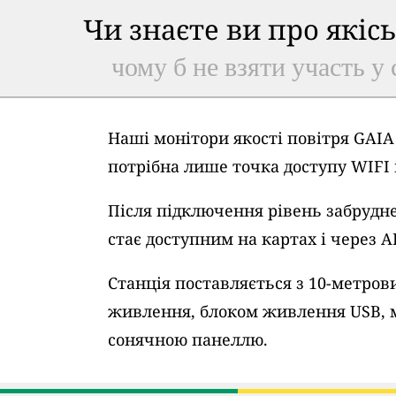
Чи знаєте ви про якіс
чому б не взяти участь у 
Наші монітори якості повітря GAI
потрібна лише точка доступу WIFI
Після підключення рівень забрудне
стає доступним на картах і через A
Станція поставляється з 10-метро
живлення, блоком живлення USB, 
сонячною панеллю.