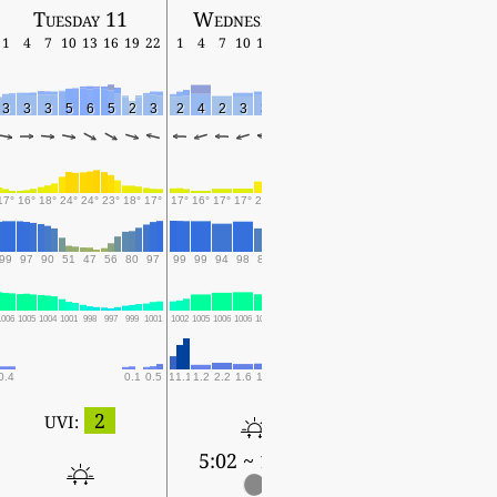
Tuesday 11
Wednesday 12
Thursday 13
1
4
7
10
13
16
19
22
1
4
7
10
13
16
19
22
1
4
7
10
13
16
19
3
3
3
5
6
5
2
3
2
4
2
3
3
2
2
2
1
2
3
2
2
2
2
17°
16°
18°
24°
24°
23°
18°
17°
17°
16°
17°
17°
20°
19°
17°
17°
17°
18°
20°
18°
19°
19°
18°
99
97
90
51
47
56
80
97
99
99
94
98
85
91
97
99
98
97
88
98
97
98
99
1006
1005
1004
1001
998
997
999
1001
1002
1005
1006
1006
1005
1006
1007
1007
1007
1007
1007
1008
1007
1008
1009
0.4
0.1
0.5
11.1
1.2
2.2
1.6
1.8
0.5
0.5
0.1
0.1
0.1
1
1.3
0.3
1.1
2
UVI:
5:02 ~ 18:42
5:03 ~ 18:41