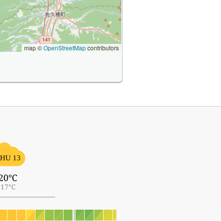
map ©
OpenStreetMap
contributors
HU 13
20°C
17°C