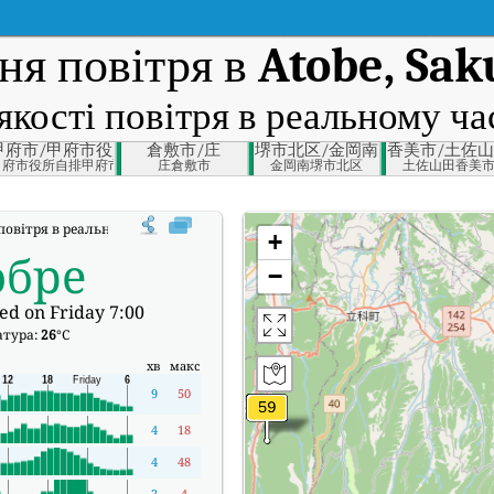
ня повітря в
Atobe, Sak
якості повітря в реальному ча
gano Prefecture
甲府市/甲府市役所自排
倉敷市/庄
堺市北区/金岡南
香美市/土佐
佐久市
甲府市役所自排甲府市
庄倉敷市
金岡南堺市北区
土佐山田香美
повітря в реальному часі (AQI) Atobe, Saku, Nagano.
+
обре
−
ed on Friday 7:00
атура:
26
°C
хв
макс
9
50
4
18
4
48
2
4