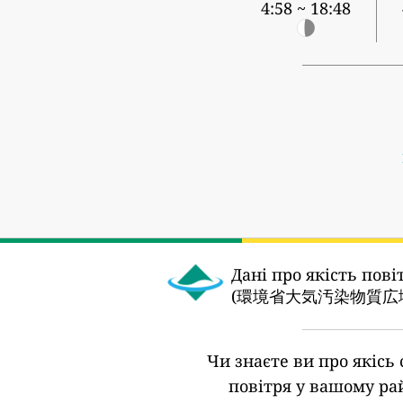
4:58 ~ 18:48
Дані про якість пові
(環境省大気汚染物質広域
Чи знаєте ви про якісь 
повітря у вашому ра