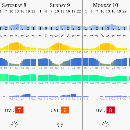
Saturday 8
Sunday 9
Monday 10
4
7
10
13
16
19
22
1
4
7
10
13
16
19
22
1
4
7
10
13
16
19
22
1
2
3
4
3
2
1
1
0
1
1
3
2
2
2
1
2
2
1
3
3
1
1
8°
22°
27°
29°
25°
21°
20°
19°
18°
23°
28°
26°
23°
20°
19°
18°
18°
21°
27°
27°
24°
19°
19°
99
85
57
52
74
91
92
93
94
75
50
62
79
94
98
99
97
86
57
52
73
91
95
011
1011
1009
1008
1008
1010
1010
1009
1009
1010
1008
1006
1007
1009
1010
1009
1009
1009
1006
1005
1006
1007
1007
0.3
1
1.4
4.4
0.1
0.1
0.1
0.1
0.1
1.4
1.9
4.1
0.1
0.1
0.1
0.4
0.3
0.8
0.3
7
6
8
UVI:
UVI:
UVI: