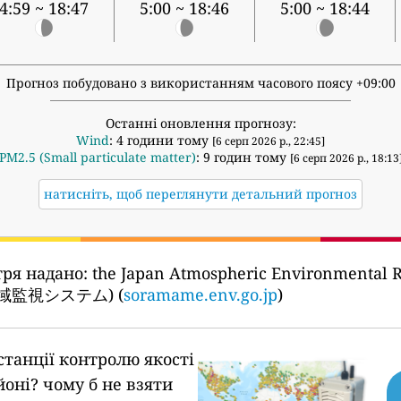
4:59 ~ 18:47
5:00 ~ 18:46
5:00 ~ 18:44
Прогноз побудовано з використанням часового поясу +09:00
Останні оновлення прогнозу:
Wind
: 4 години тому
[6 серп 2026 р., 22:45]
PM2.5 (Small particulate matter)
: 9 годин тому
[6 серп 2026 р., 18:13
натисніть, щоб переглянути детальний прогноз
тря надано:
the Japan Atmospheric Environmental R
監視システム) (
soramame.env.go.jp
)
станції контролю якості
йоні?
чому б не взяти