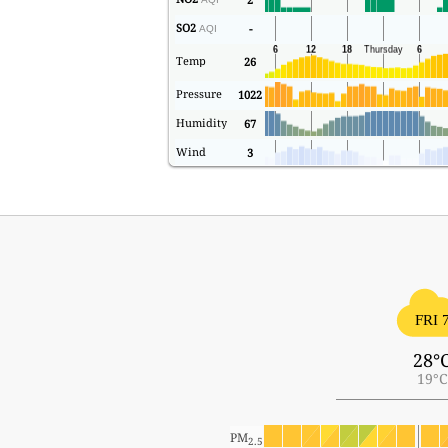
SO2
-
AQI
Temp
26
Pressure
1022
Humidity
67
Wind
3
FRI 
28°
19°C
PM
2.5