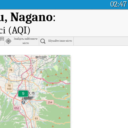
02:47
u, Nagano
:
сі (AQI)
山田
Знайдіть найближче
Шукайте інше місто
市
місто