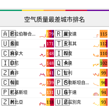
空气质量最差城市排名
🇦🇪
🇷🇼
179
115
阿拉伯聯合大公國
盧安達
🇺🇸
🇹🇷
171
112
美國
土耳其
🇨🇦
🇮🇳
148
110
加拿大
印度
🇮🇩
🇶🇦
148
102
印尼
卡達
🇿🇦
🇨🇱
141
99
南非
智利
🇨🇳
🇵🇸
139
96
中國
巴勒斯坦自治區
🇵🇰
🇺🇬
131
94
巴基斯坦
烏干達
🇿🇲
🇺🇿
118
93
尚比亞
烏茲別克