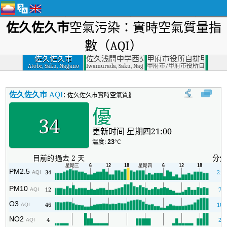
佐久佐久市
空氣污染：實時空氣質量指
數（AQI）
佐久佐久市
佐久浅間中学西交差点佐久市
甲府市役所自排甲府市
Atobe, Saku, Nagano
Iwamurada, Saku, Nagano Prefecture
甲府市/甲府市役所自排
佐久佐久市
AQI
:
佐久佐久市實時空氣質量指數（AQI）。
優
34
更新时间 星期四21:00
溫度:
23
°C
目前的
過去 2 天
分分
PM2.5
34
21
AQI
PM10
12
7
AQI
O3
46
10
AQI
NO2
4
2
AQI