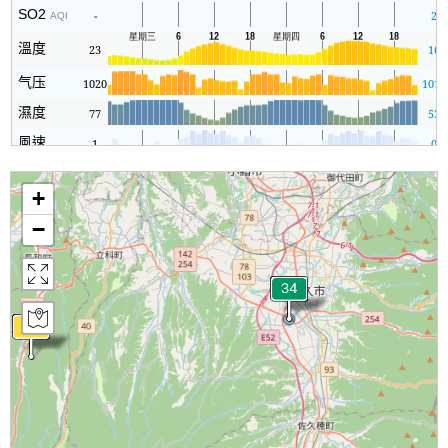
SO2
-
2
AQI
溫度
23
16
气压
1020
1019
濕度
77
53
風速
1
0
+
−