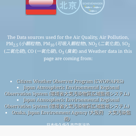
The Data sources used for the Air Quality, Air Pollution,
PM
(
小顆粒物
), PM
(
可吸入顆粒物
), NO
(
二氧化氮
), SO
2.5
10
2
2
(
二氧化硫
), CO (
一氧化碳
), O
(
臭氧
) and Weather data in this
3
page are coming from:
Citizen Weather Observer Program (CWOP/APRS)
Japan Atmospheric Environmental Regional
Observation System (環境省大気汚染物質広域監視システム)
Japan Atmospheric Environmental Regional
Observation System (環境省大気汚染物質広域監視システム)
Ozaka, Japan Environment Agency (大阪府 大気汚染監
視)
日本佐久佐久市空氣污染
佐久佐久市整體空氣質量指數為34。
佐久佐久市PM
(小顆粒物) 空氣質量指數為34。 - 佐久佐久市