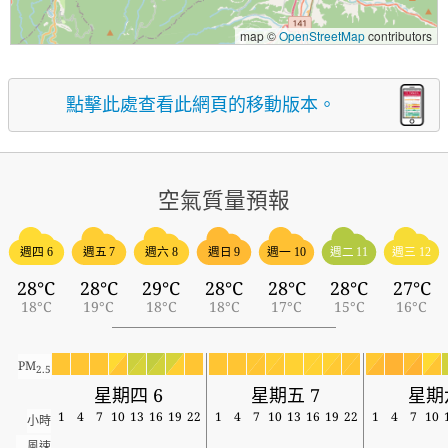
map ©
OpenStreetMap
contributors
點擊此處查看此網頁的移動版本。
空氣質量預報
週四 6
週五 7
週六 8
週日 9
週一 10
週二 11
週三 12
28°C
28°C
29°C
28°C
28°C
28°C
27°C
18°C
19°C
18°C
18°C
17°C
15°C
16°C
PM
2.5
星期四 6
星期五 7
星期
1
4
7
10
13
16
19
22
1
4
7
10
13
16
19
22
1
4
7
10
小時
風速