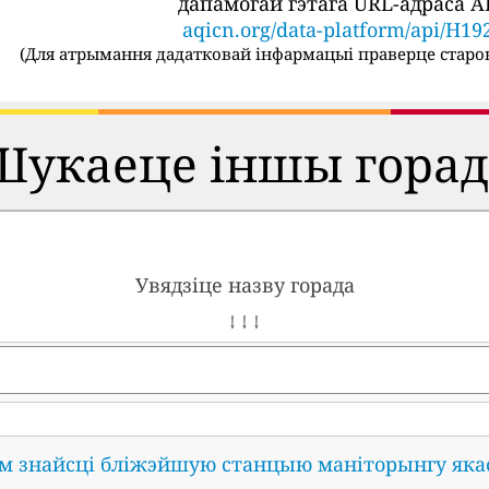
дапамогай гэтага URL-адраса AP
aqicn.org/data-platform/api/H19
(
Для атрымання дадатковай інфармацыі праверце старон
Шукаеце іншы горад
Увядзіце назву горада
↓ ↓ ↓
ам знайсці бліжэйшую станцыю маніторынгу яка