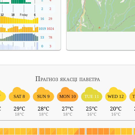
2
2
16
29
1019
1024
53
78
0
3
Прагноз якасці паветра
7
SAT 8
SUN 9
MON 10
TUE 11
WED 12
T
C
29°C
28°C
27°C
25°C
20°C
18°C
18°C
18°C
16°C
16°C