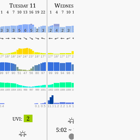
Tuesday 11
Wednesday 12
Thursday 13
1
4
7
10
13
16
19
22
1
4
7
10
13
16
19
22
1
4
7
10
13
16
19
3
3
3
5
6
5
2
3
2
4
2
3
3
2
2
2
1
2
3
2
2
2
2
17°
16°
18°
24°
24°
23°
18°
17°
17°
16°
17°
17°
20°
19°
17°
17°
17°
18°
20°
18°
19°
19°
18°
99
97
90
51
47
56
80
97
99
99
94
98
85
91
97
99
98
97
88
98
97
98
99
1006
1005
1004
1001
998
997
999
1001
1002
1005
1006
1006
1005
1006
1007
1007
1007
1007
1007
1008
1007
1008
1009
0.4
0.1
0.5
11.1
1.2
2.2
1.6
1.8
0.5
0.5
0.1
0.1
0.1
1
1.3
0.3
1.1
2
UVI:
5:02 ~ 18:42
5:03 ~ 18:41