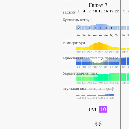
Friday 7
1
4
7
10
13
16
19
22
1
гадзіну
Хуткасць ветру
2
1
1
3
4
3
1
1
1
тэмпература
20°
19°
22°
27°
28°
25°
21°
20°
19°
1
адносная вільготнасць паветра
99
98
88
59
60
81
91
95
98
бараметрычны ціск
1012
1012
1012
1011
1009
1009
1012
1012
1011
1
агульная колькасць ападкаў
0.2
0.1
0.1
0.1
0.8
1.8
2.8
10
UVI: