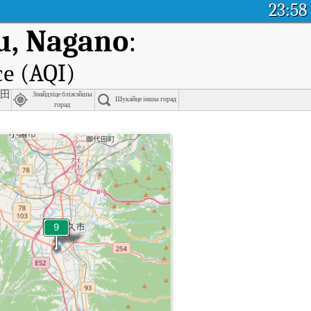
23:58
u, Nagano
:
е (AQI)
山田
Знайдзіце бліжэйшы
Шукайце іншы горад
市
горад