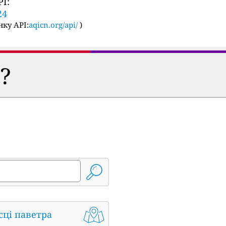
I:
24
ку API:
aqicn.org/api/
)
?
сці паветра