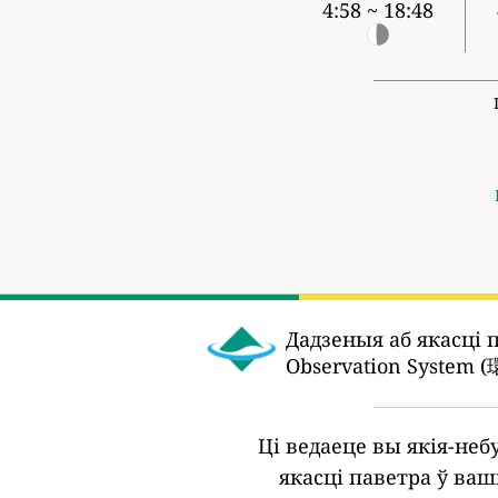
4:58 ~ 18:48
Дадзеныя аб якасці 
Observation Sys
Ці ведаеце вы якія-не
якасці паветра ў ва