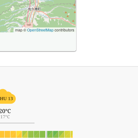
map ©
OpenStreetMap
contributors
HU 13
20°C
17°C