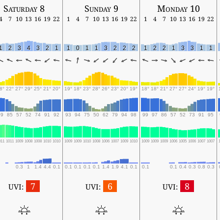
Saturday 8
Sunday 9
Monday 10
4
7
10
13
16
19
22
1
4
7
10
13
16
19
22
1
4
7
10
13
16
19
22
1
2
3
4
3
2
1
1
0
1
1
3
2
2
2
1
2
2
1
3
3
1
1
8°
22°
27°
29°
25°
21°
20°
19°
18°
23°
28°
26°
23°
20°
19°
18°
18°
21°
27°
27°
24°
19°
19°
99
85
57
52
74
91
92
93
94
75
50
62
79
94
98
99
97
86
57
52
73
91
95
011
1011
1009
1008
1008
1010
1010
1009
1009
1010
1008
1006
1007
1009
1010
1009
1009
1009
1006
1005
1006
1007
1007
0.3
1
1.4
4.4
0.1
0.1
0.1
0.1
0.1
1.4
1.9
4.1
0.1
0.1
0.1
0.4
0.3
0.8
0.3
7
6
8
UVI:
UVI:
UVI: