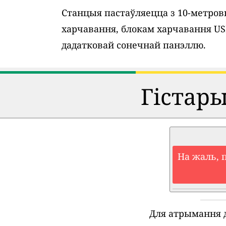
Станцыя пастаўляецца з 10-метро
харчавання, блокам харчавання U
дадатковай сонечнай панэллю.
Гістар
На жаль, 
Для атрымання 