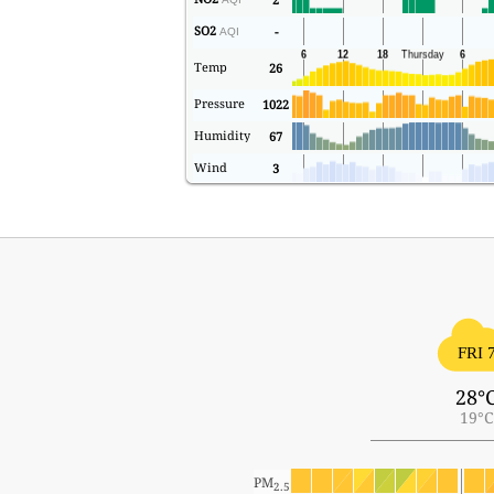
SO2
-
AQI
Temp
26
Pressure
1022
Humidity
67
Wind
3
FRI 
28°
19°C
PM
2.5