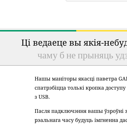
Ці ведаеце вы якія-неб
чаму б не прыняць удз
Нашы маніторы якасці паветра GAI
спатрэбіцца толькі кропка доступ
з USB.
Пасля падключэння вашы ўзроўні 
рэальнага часу будуць імгненна дас