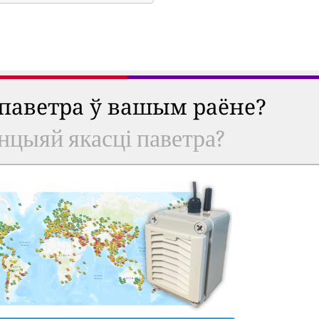
 паветра ў вашым раёне?
анцыяй якасці паветра?