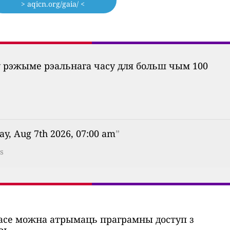
> aqicn.org/gaia/ <
ў рэжыме рэальнага часу для больш чым 100
ay, Aug 7th 2026, 07:00 am
”
s
часе можна атрымаць праграмны доступ з