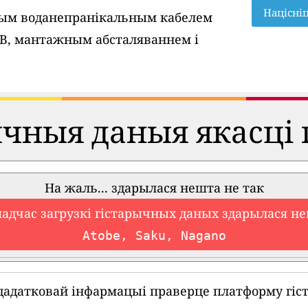
Націсні
вым воданепранікальным кабелем
SB, мантажным абсталяваннем і
ычныя даныя якасці 
На жаль... здарылася нешта не так
падчас загрузкі гістарычных даных здарылася не
Atobe, Saku, Nagano
дадатковай інфармацыі праверце платформу гіс