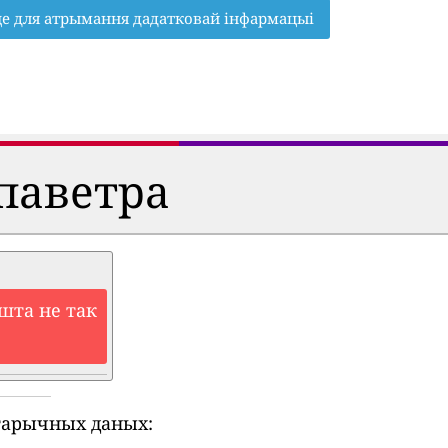
це для атрымання дадатковай інфармацыі
паветра
шта не так
тарычных даных: