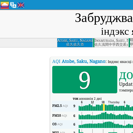
Забруджва
індэкс
Atobe, Saku, Nagano
Iwamurada, Saku, Na
佐久佐久市
佐久浅間中学西交差点
AQI
Atobe, Saku, Nagano
:
Індэкс якасці
9
д
Updat
тэмпер
ток
апошнія 2 дні
PM2.5
9
AQI
PM10
6
AQI
O3
6
AQI
NO2
2
AQI