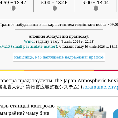
4:59 ~ 18:47
5:00 ~ 18:46
5:00 ~ 18:44
Прагноз пабудаваны з выкарыстаннем гадзіннага пояса +09:0
Апошнія абнаўленні прагнозаў:
Wind
: гадзіну таму
[6 жнів 2026 г., 22:45]
PM2.5 (Small particulate matter)
: 6 гадзін таму
[6 жнів 2026 г., 18:13
націсніце, каб паглядзець падрабязны прагноз
паветра прадстаўлены:
the Japan Atmospheric Env
tem (環境省大気汚染物質広域監視システム) (
soramame.env.g
будзь станцыі кантролю
шым раёне?
чаму б не