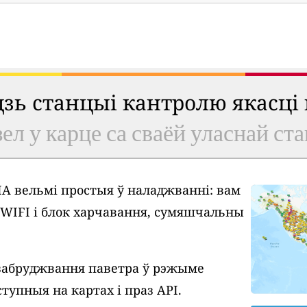
удзь станцыі кантролю якасці
ел у карце са сваёй уласнай ст
A вельмі простыя ў наладжванні: вам
у WIFI і блок харчавання, сумяшчальны
забруджвання паветра ў рэжыме
тупныя на картах і праз API.