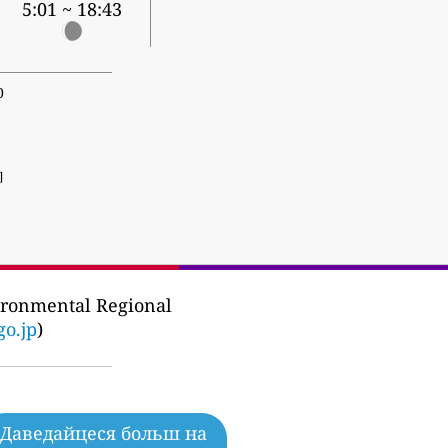
5:01 ~ 18:43
0
]
ironmental Regional
o.jp
)
Даведайцеся больш на