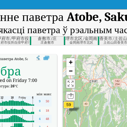
нне паветра
Atobe, Sak
 якасці паветра ў рэальным час
gano Prefecture
甲府市/甲府市役所自排
倉敷市/庄
堺市北区/金岡南
香美市/土佐
佐久市
甲府市役所自排甲府市
庄倉敷市
金岡南堺市北区
土佐山田香美
 паветра Atobe, Saku, Nagano у рэальным часе (AQI).
+
обра
−
ed on Friday 7:00
атура:
26
°C
мін
макс
9
50
4
18
4
48
2
4