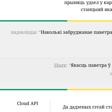
прыняць удзел у кар
станцыяй яка
падзяліцца: “
Наколькі забруджанае паветра
Share
: “
Якасць паветра ў 
Cloud API
Да дадзеных гэтай с