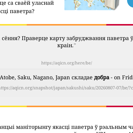
це са сваёй уласнай
сці паветра?
 сёння? Праверце карту забруджвання паветра 
краін.
”
https://aqicn.org/here/be/
Atobe, Saku, Nagano, Japan складае
добра
- on Frid
https://aqicn.org/snapshot/japan/sakushi/saku/20260807-07/be/?c
танцыі маніторынгу якасці паветра ў рэальным 