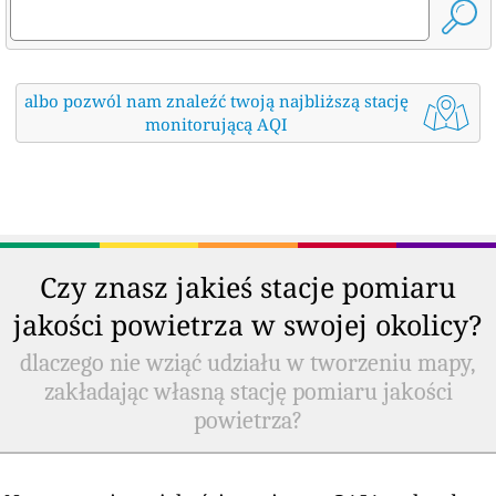
albo pozwól nam znaleźć twoją najbliższą stację
monitorującą AQI
Czy znasz jakieś stacje pomiaru
jakości powietrza w swojej okolicy?
dlaczego nie wziąć udziału w tworzeniu mapy,
zakładając własną stację pomiaru jakości
powietrza?