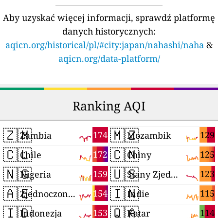
Aby uzyskać więcej informacji, sprawdź platformę
danych historycznych:
aqicn.org/historical/pl/#city:japan/nahashi/naha
&
aqicn.org/data-platform/
Ranking AQI
🇿🇲
🇲🇿
174
129
Zambia
Mozambik
🇨🇱
🇨🇳
172
125
Chile
Chiny
🇳🇬
🇺🇸
159
123
Nigeria
Stany Zjednoczone
🇦🇪
🇮🇳
154
115
Zjednoczone Emiraty Arabskie
Indie
🇮🇩
🇶🇦
153
114
Indonezja
Katar