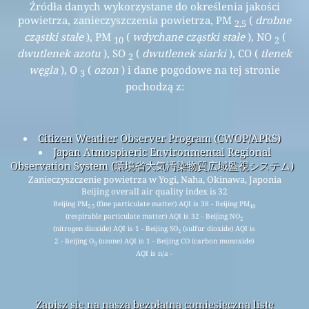
Źródła danych wykorzystane do określenia jakości
powietrza, zanieczyszczenia powietrza, PM
(
drobne
2,5
cząstki stałe
), PM
(
wdychane cząstki stałe
), NO
(
10
2
dwutlenek azotu
), SO
(
dwutlenek siarki
), CO (
tlenek
2
węgla
), O
(
ozon
) i dane pogodowe na tej stronie
3
pochodzą z:
Citizen Weather Observer Program (CWOP/APRS)
Japan Atmospheric Environmental Regional
Observation System (環境省大気汚染物質広域監視システム)
Zanieczyszczenie powietrza w Yogi, Naha, Okinawa, Japonia
Beijing overall air quality index is 32
Beijing PM
(fine particulate matter) AQI is 38 - Beijing PM
2.5
10
(respirable particulate matter) AQI is 32 - Beijing NO
2
(nitrogen dioxide) AQI is 1 - Beijing SO
(sulfur dioxide) AQI is
2
2 - Beijing O
(ozone) AQI is 1 - Beijing CO (carbon monoxide)
3
AQI is n/a -
Zapisz się na naszą bezpłatną comiesięczną listę