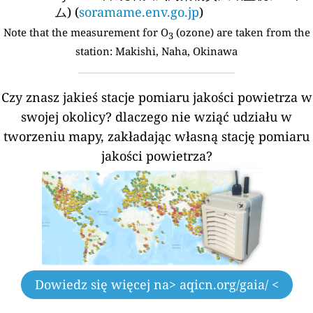
ム) (
soramame.env.go.jp
)
Note that the measurement for O
(ozone) are taken from the
3
station:
Makishi, Naha, Okinawa
Czy znasz jakieś stacje pomiaru jakości powietrza w
swojej okolicy?
dlaczego nie wziąć udziału w
tworzeniu mapy, zakładając własną stację pomiaru
jakości powietrza?
Dowiedz się więcej na
> aqicn.org/gaia/ <