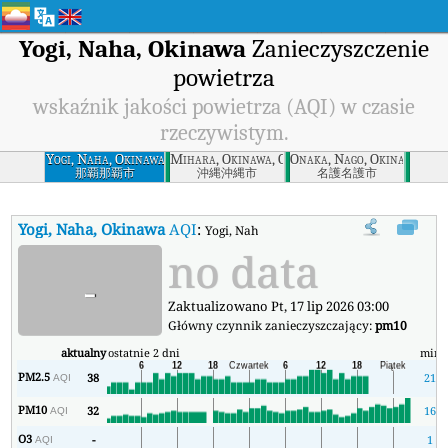
Yogi, Naha, Okinawa
Zanieczyszczenie
powietrza
wskaźnik jakości powietrza (AQI) w czasie
rzeczywistym.
Yogi, Naha, Okinawa
Mihara, Okinawa, Okinawa
Onaka, Nago, Okinawa
那覇那覇市
沖縄沖縄市
名護名護市
Yogi, Naha, Okinawa
AQI
:
Yogi, Naha, Okinawa Wskaźnik Jakości Pow
no data
-
Zaktualizowano Pt, 17 lip 2026 03:00
Główny czynnik zanieczyszczający:
pm10
aktualny
ostatnie 2 dni
min
PM2.5
38
21
AQI
PM10
32
16
AQI
O3
-
1
AQI