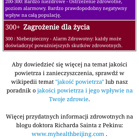
200-300: Bardzo niezdrowe - Ostrzeżenie zdrowotne,
poziom alarmowy. Bardzo prawdopodobny negatywny
wpływ na całą populację.
300+
Zagrożenie dla życia
300 : Niebezpieczny - Alarm Zdrowotny: każdy może
doświadczyć poważniejszych skutków zdrowotnych.
Aby dowiedzieć się więcej na temat jakości
powietrza i zanieczyszczenia, sprawdź w
wikipedii temat
"jakość powietrza"
lub nasz
poradnik o
jakości powietrza i jego wpływie na
Twoje zdrowie
.
Więcej przydatnych informacji zdrowotnych na
blogu doktora Richarda Sainta z Pekinu:
www.myhealthbeijing.com
.