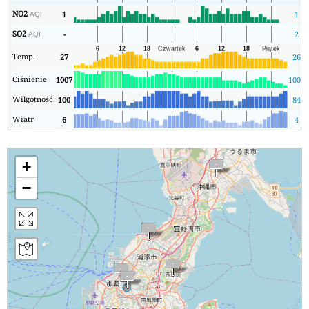
NO2
1
1
AQI
SO2
-
2
AQI
Temp.
27
26
Ciśnienie
1007
1007
Wilgotność
100
84
Wiatr
6
4
+
−