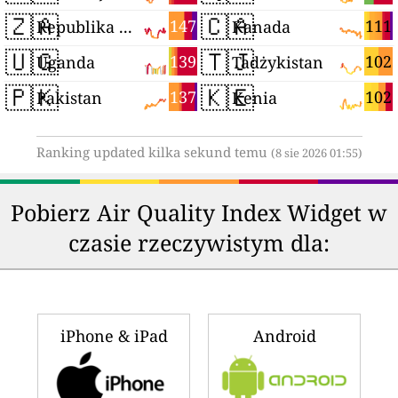
🇿🇦
🇨🇦
147
111
Republika Południowej Afryki
Kanada
🇺🇬
🇹🇯
139
102
Uganda
Tadżykistan
🇵🇰
🇰🇪
137
102
Pakistan
Kenia
Ranking updated kilka sekund temu
(8 sie 2026 01:55)
Pobierz Air Quality Index Widget w
czasie rzeczywistym dla:
iPhone & iPad
Android