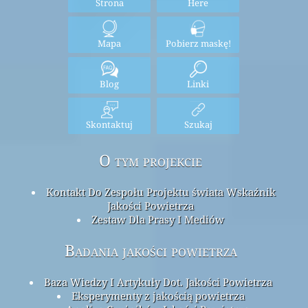
Strona
Here
Mapa
Pobierz maskę!
Blog
Linki
Skontaktuj
Szukaj
O tym projekcie
Kontakt Do Zespołu Projektu świata Wskaźnik
Jakości Powietrza
Zestaw Dla Prasy I Mediów
Badania jakości powietrza
Baza Wiedzy I Artykuły Dot. Jakości Powietrza
Eksperymenty z jakością powietrza