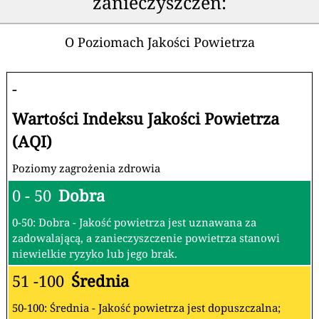
zanieczyszczeń:
O Poziomach Jakości Powietrza
-
Wartości Indeksu Jakości Powietrza
(AQI)
Poziomy zagrożenia zdrowia
0 - 50
Dobra
0-50: Dobra - Jakość powietrza jest uznawana za
zadowalającą, a zanieczyszczenie powietrza stanowi
niewielkie ryzyko lub jego brak.
51 -100
Średnia
50-100: Średnia - Jakość powietrza jest dopuszczalna;