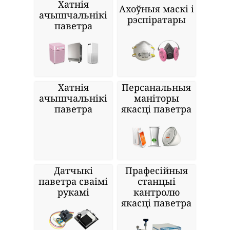
Хатнія
Ахоўныя маскі і
ачышчальнікі
рэспіратары
паветра
Хатнія
Персанальныя
ачышчальнікі
маніторы
паветра
якасці паветра
Датчыкі
Прафесійныя
паветра сваімі
станцыі
рукамі
кантролю
якасці паветра