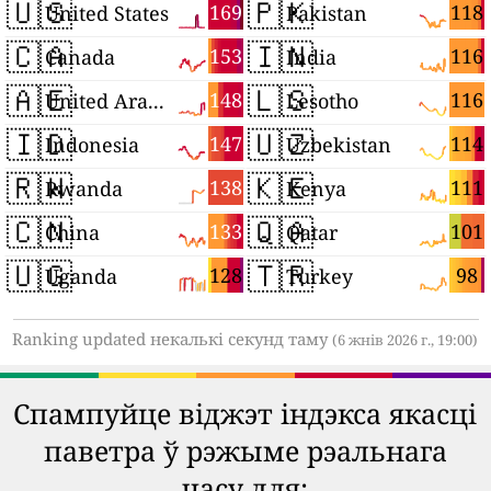
🇺🇸
🇵🇰
169
118
United States
Pakistan
🇨🇦
🇮🇳
153
116
Canada
India
🇦🇪
🇱🇸
148
116
United Arab Emirates
Lesotho
🇮🇩
🇺🇿
147
114
Indonesia
Uzbekistan
🇷🇼
🇰🇪
138
111
Rwanda
Kenya
🇨🇳
🇶🇦
133
101
China
Qatar
🇺🇬
🇹🇷
128
98
Uganda
Turkey
Ranking updated некалькі секунд таму
(6 жнів 2026 г., 19:00)
Спампуйце віджэт індэкса якасці
паветра ў рэжыме рэальнага
часу для: