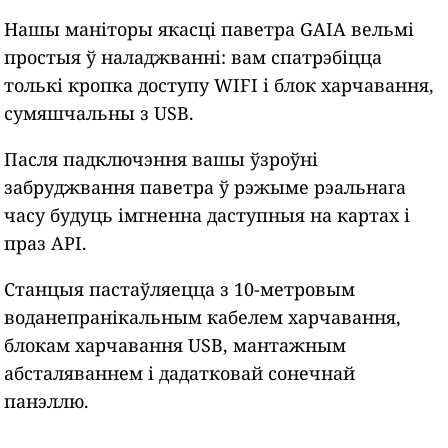
Нашы маніторы якасці паветра GAIA вельмі
простыя ў наладжванні: вам спатрэбіцца
толькі кропка доступу WIFI і блок харчавання,
сумяшчальны з USB.
Пасля падключэння вашы ўзроўні
забруджвання паветра ў рэжыме рэальнага
часу будуць імгненна даступныя на картах і
праз API.
Станцыя пастаўляецца з 10-метровым
воданепранікальным кабелем харчавання,
блокам харчавання USB, мантажным
абсталяваннем і дадатковай сонечнай
панэллю.