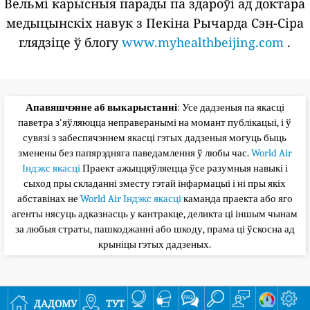
Вельмі карысныя парады па здароўі ад доктара
медыцынскіх навук з Пекіна Рычарда Сэн-Сіра
глядзіце ў блогу
www.myhealthbeijing.com
.
Апавяшчэнне аб выкарыстанні
: Усе дадзеныя па якасці
паветра з'яўляюцца неправеранымі на момант публікацыі, і ў
сувязі з забеспячэннем якасці гэтых дадзеныя могуць быць
зменены без папярэдняга паведамлення ў любы час.
World Air
Індэкс якасці
Праект ажыццяўляецца ўсе разумныя навыкі і
сыход пры складанні зместу гэтай інфармацыі і ні пры якіх
абставінах не
World Air Індэкс якасці
каманда праекта або яго
агенты нясуць адказнасць у кантракце, деликта ці іншым чынам
за любыя страты, пашкоджанні або шкоду, прама ці ўскосна ад
крыніцы гэтых дадзеных.
дадому
тут