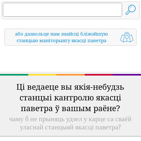
або дазвольце нам знайсці бліжэйшую
станцыю маніторынгу якасці паветра
Ці ведаеце вы якія-небудзь
станцыі кантролю якасці
паветра ў вашым раёне?
чаму б не прыняць удзел у карце са сваёй
уласнай станцыяй якасці паветра?