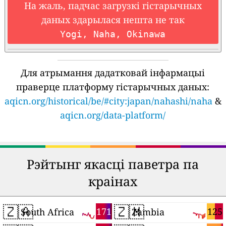
На жаль, падчас загрузкі гістарычных
даных здарылася нешта не так
Yogi, Naha, Okinawa
Для атрымання дадатковай інфармацыі
праверце платформу гістарычных даных:
aqicn.org/historical/be/#city:japan/nahashi/naha
&
aqicn.org/data-platform/
Рэйтынг якасці паветра па
краінах
🇿🇦
🇿🇲
171
125
South Africa
Zambia