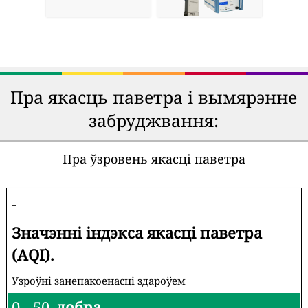
Пра якасць паветра і вымярэнне
забруджвання:
Пра ўзровень якасці паветра
-
Значэнні індэкса якасці паветра
(AQI).
Узроўні занепакоенасці здароўем
0 - 50
добра