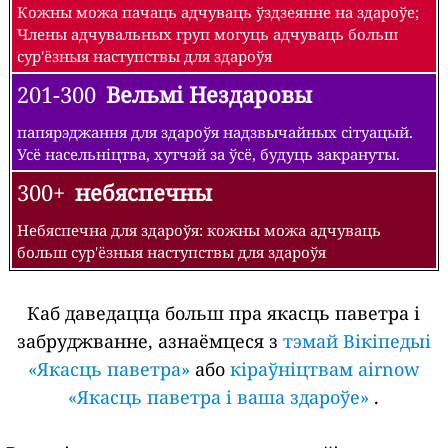
Кожны можа пачаць адчуваць ўздзеянне на здароўе;
Члены адчувальных груп могуць адчуваць больш
сур'ёзныя наступствы для здароўя
201-300
Вельмі Нездаровы
папярэджання для здароўя надзвычайных сітуацый.
Усё насельніцтва, хутчэй за ўсё, будуць закрануты.
300+
небяспечны
Небяспечна для здароўя: кожны можа адчуваць
больш сур'ёзныя наступствы для здароўя
Каб даведацца больш пра якасць паветра і
забруджванне, азнаёмцеся з
тэмай Вікіпедыі
«Якасць паветра»
або
кіраўніцтвам airnow
«Якасць паветра і ваша здароўе»
.