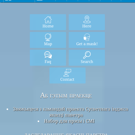
Home
Here
Map
Get a mask!
Faq
Search
Contact
Аб гэтым праекце
Звяжыцеся з камандай праекта Сусветнага індэкса
якасці паветра
Набор для прэсы і СМІ
даследаванне якасці паветра