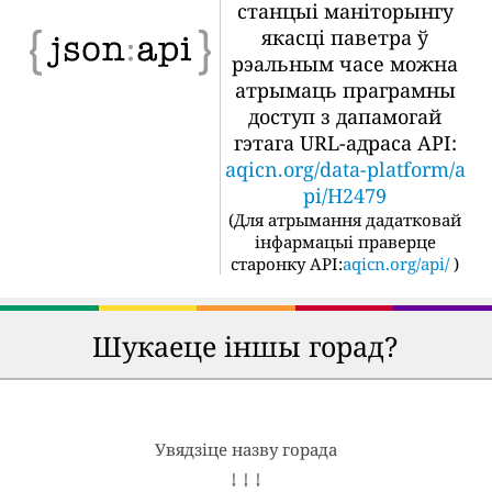
станцыі маніторынгу
якасці паветра ў
рэальным часе можна
атрымаць праграмны
доступ з дапамогай
гэтага URL-адраса API:
aqicn.org/data-platform/a
pi/H2479
(
Для атрымання дадатковай
інфармацыі праверце
старонку API:
aqicn.org/api/
)
Шукаеце іншы горад?
Увядзіце назву горада
↓ ↓ ↓