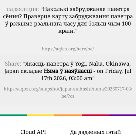
падзяліцца: “
Наколькі забруджанае паветра
сёння? Праверце карту забруджвання паветра
ў рэжыме рэальнага часу для больш чым 100
краін.
”
https://aqicn.org/here/be/
Share
: “
Якасць паветра ў Yogi, Naha, Okinawa,
Japan складае
Няма ў наяўнасці
- on Friday, Jul
17th 2026, 03:00 am
”
https://aqicn.org/snapshot/japan/nahashi/naha/20260717-03/
be/?cs
Cloud API
Да дадзеных гэтай