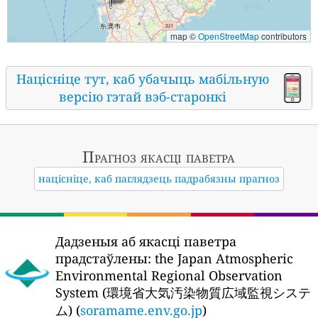
map ©
OpenStreetMap
contributors
Націсніце тут, каб убачыць мабільную
версію гэтай вэб-старонкі
Прагноз якасці паветра
націсніце, каб паглядзець падрабязны прагноз
Дадзеныя аб якасці паветра
прадстаўлены:
the Japan Atmospheric
Environmental Regional Observation
System (環境省大気汚染物質広域監視システ
ム) (
soramame.env.go.jp
)