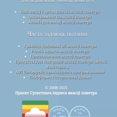
База ведаў і артыкулы па якасці паветра
Эксперымент па якасці паветра
Аналіз датчыкаў якасці паветра
Часта задаюць пытанні
Крыніца дадзеных аб якасці паветра
Разлік індэкса якасці паветра
Прагназаванне якасці паветра
Прадукты для кантролю якасці паветра (маскі,
маніторы…)
API (інтэрфейс прыкладнога праграмавання)
Платформа гістарычных даных
© 2008-2025
Праект Сусветнага індэкса якасці паветра