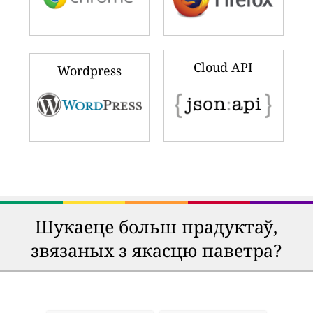
Cloud API
Wordpress
Шукаеце больш прадуктаў,
звязаных з якасцю паветра?