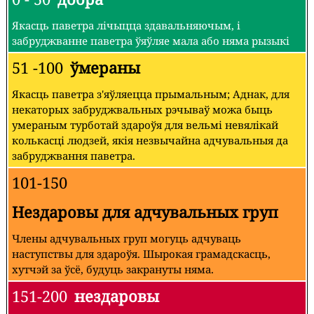
Якасць паветра лічыцца здавальняючым, і
забруджванне паветра ўяўляе мала або няма рызыкі
51 -100
ўмераны
Якасць паветра з'яўляецца прымальным; Аднак, для
некаторых забруджвальных рэчываў можа быць
умераным турботай здароўя для вельмі невялікай
колькасці людзей, якія незвычайна адчувальныя да
забруджвання паветра.
101-150
Нездаровы для адчувальных груп
Члены адчувальных груп могуць адчуваць
наступствы для здароўя. Шырокая грамадскасць,
хутчэй за ўсё, будуць закрануты няма.
151-200
нездаровы