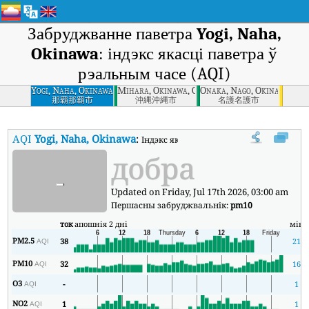
Забруджванне паветра
Yogi, Naha,
Okinawa
: індэкс якасці паветра ў
рэальным часе (AQI)
Yogi, Naha, Okinawa
Mihara, Okinawa, Okinawa
Onaka, Nago, Okinawa
那覇那覇市
沖縄沖縄市
名護名護市
AQI
Yogi, Naha, Okinawa
:
Індэкс якасці паветра Yogi, Naha, Okina
добра
-
Updated on Friday, Jul 17th 2026, 03:00 am
Першасны забруджвальнік:
pm10
ток
апошнія 2 дні
мін
PM2.5
38
21
AQI
PM10
32
16
AQI
O3
-
1
AQI
NO2
1
1
AQI