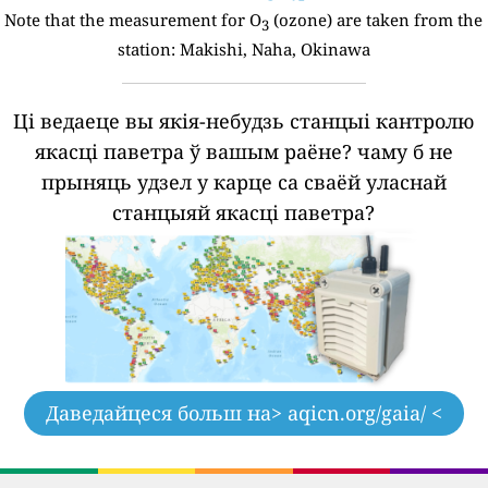
Note that the measurement for O
(ozone) are taken from the
3
station:
Makishi, Naha, Okinawa
Ці ведаеце вы якія-небудзь станцыі кантролю
якасці паветра ў вашым раёне?
чаму б не
прыняць удзел у карце са сваёй уласнай
станцыяй якасці паветра?
Даведайцеся больш на
> aqicn.org/gaia/ <