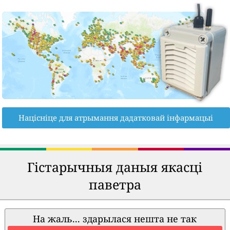
Націсніце для атрымання дадатковай інфармацыі
Гістарычныя даныя якасці
паветра
На жаль... здарылася нешта не так