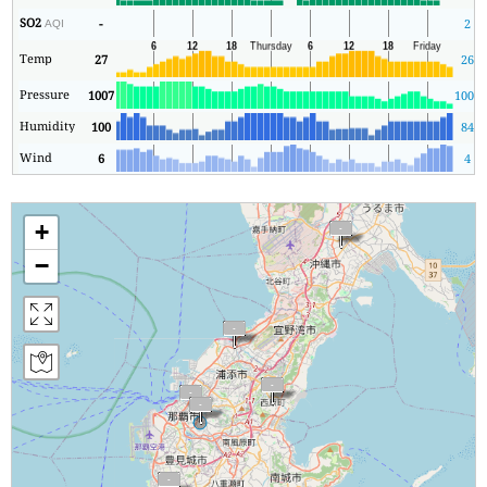
SO2
-
2
AQI
Temp
27
26
Pressure
1007
1007
Humidity
100
84
Wind
6
4
+
−