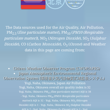
The Data sources used for the Air Quality, Air Pollution,
PM
(
fine particulate matter
), PM
(
PM10 (Respirable
2.5
10
particulate matter)
), NO
(
Nitrogen Dioxide
), SO
(
Sulphur
2
2
Dioxide
), CO (
Carbon Monoxide
), O
(
Ozone
) and Weather
3
data in this page are coming from:
Citizen Weather Observer Program (CWOP/APRS)
Japan Atmospheric Environmental Regional
Observation System (環境省大気汚染物質広域監視システム)
Yogi, Naha, Okinawa, Japan Air Pollution
Yogi, Naha, Okinawa overall air quality index is 32
Yogi, Naha, Okinawa PM
(fine particulate matter) AQI is 38
2.5
- Yogi, Naha, Okinawa PM
(PM10 (Respirable particulate
10
matter)) AQI is 32 - Yogi, Naha, Okinawa NO
(Nitrogen
2
Dioxide) AQI is 1 - Yogi, Naha, Okinawa SO
(Sulphur Dioxide)
2
AQI is 2 - Yogi, Naha, Okinawa O
(Ozone) AQI is 1 - Yogi,