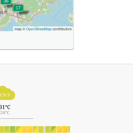
map ©
OpenStreetMap
contributors
CN 9
31°C
24°C