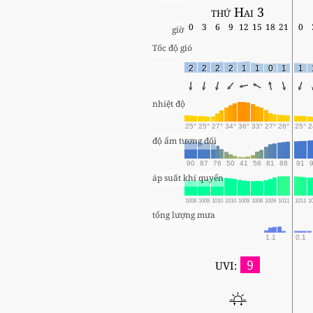
thứ Hai 3
0
3
6
9
12
15
18
21
0
giờ
Tốc độ gió
2
2
2
2
1
1
0
1
1
nhiệt độ
25°
25°
27°
34°
36°
33°
27°
26°
25°
2
độ ẩm tương đối
90
87
76
50
41
58
81
88
91
áp suất khí quyển
1008
1009
1010
1010
1009
1008
1009
1011
1011
1
tổng lượng mưa
1.1
0.1
9
UVI: