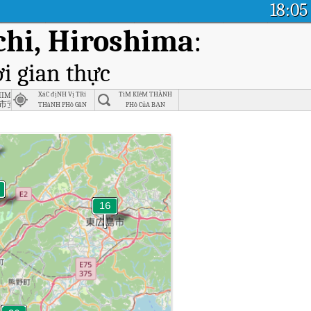
18:05
hi, Hiroshima
:
i gian thực
hima-ken
XáC địNH Vị TRí
TìM KIếM THÀNH
市安佐南区
THàNH PHố GầN
PHố CủA BẠN
NHấT
shima