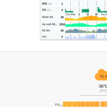
SO2
2
AQI
CO
3
AQI
Nhiệt độ.
28
Áp suất không khí
1010
Độ ẩm
83
Gió
5
T2 3
36°
25°C
PM
2.5