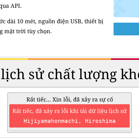
 qua API.
 dài 10 mét, nguồn điện USB, thiết bị
 mặt trời tùy chọn.
 lịch sử chất lượng kh
Rất tiếc... Xin lỗi, đã xảy ra sự cố
Rất tiếc, đã xảy ra lỗi khi tải dữ liệu lịch sử
Hijiyamahonmachi, Hiroshima