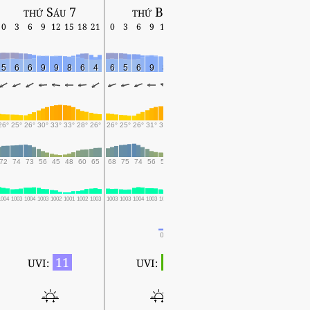
thứ Sáu 7
thứ Bảy 8
Chủ Nhật 9
0
3
6
9
12
15
18
21
0
3
6
9
12
15
18
21
0
3
6
9
12
15
18
5
6
6
9
9
8
6
4
6
5
6
9
8
8
9
7
6
5
5
8
8
5
7
26°
25°
26°
30°
33°
33°
28°
26°
26°
25°
26°
31°
32°
32°
28°
27°
26°
24°
24°
28°
31°
27°
27°
72
74
73
56
45
48
60
65
68
75
74
56
51
51
66
64
69
82
79
61
49
68
59
1004
1003
1004
1003
1002
1001
1002
1003
1003
1003
1004
1003
1002
1002
1002
1004
1004
1003
1004
1004
1003
1002
1002
0.1
0.1
0.4
0.4
0.6
0.1
0.1
0.3
0.1
11
1
UVI:
UVI:
5:27 ~ 19:06