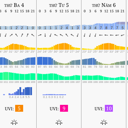
thứ Ba 4
thứ Tư 5
thứ Năm 6
3
6
9
12
15
18
21
0
3
6
9
12
15
18
21
0
3
6
9
12
15
18
21
1
1
1
2
2
1
0
0
1
1
1
2
4
1
3
3
3
4
7
8
7
7
5
4°
26°
31°
32°
30°
26°
25°
24°
24°
25°
30°
33°
33°
27°
24°
23°
22°
25°
30°
33°
33°
28°
27°
93
86
65
64
74
90
93
97
95
93
64
50
48
69
74
81
86
79
53
44
48
58
64
010
1011
1010
1009
1008
1008
1009
1009
1008
1009
1009
1006
1005
1006
1007
1006
1006
1006
1006
1004
1003
1004
1005
0.4
2.4
1.8
5.5
0.1
0.3
0.1
0.2
5
9
10
UVI:
UVI:
UVI: