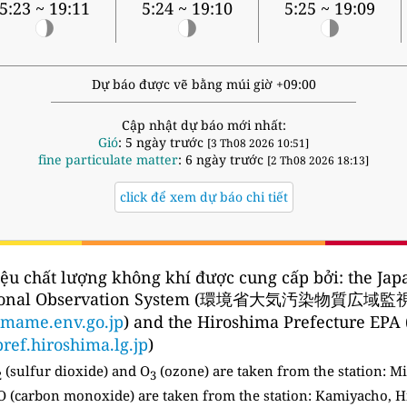
5:23 ~ 19:11
5:24 ~ 19:10
5:25 ~ 19:09
Dự báo được vẽ bằng múi giờ +09:00
Cập nhật dự báo mới nhất:
Gió
: 5 ngày trước
[3 Th08 2026 10:51]
fine particulate matter
: 6 ngày trước
[2 Th08 2026 18:13]
click để xem dự báo chi tiết
iệu chất lượng không khí được cung cấp bởi:
the Jap
ional Observation System (環境省大気汚染物質広域
amame.env.go.jp
) and the Hiroshima Prefectu
pref.hiroshima.lg.jp
)
(sulfur dioxide) and O
(ozone) are taken from the station:
Mi
2
3
 (carbon monoxide) are taken from the station: Kamiyacho, H