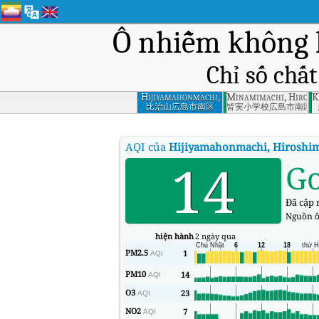
Ô nhiễm không 
Chỉ số chấ
Hijiyamahonmachi,
Minamimachi, Hirosh
K
Hiroshima
比治山広島市南区
皆実小学校広島市南区
AQI của
Hijiyamahonmachi, Hiroshi
14
G
Đã cập n
Nguồn ô
hiện hành
2 ngày qua
PM2.5
1
AQI
PM10
14
AQI
O3
23
AQI
NO2
7
AQI