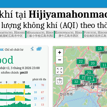
khí tại
Hijiyamahonmac
t lượng không khí (AQI) theo thờ
ima-ken
amiyacho, Hiroshima Prefecture
Misasamachi, Hiroshima-ken
Koihonmachi, Hiroshima Prefecture
Furuichi, Hiros
紙屋町広島市中区
三篠小学校広島市西区
庚午広島市西区
安佐南区役所広島
ma
:
Chỉ số chất lượng không khí (AQI) thời gian thực Hijiyamahonmachi, Hiro
+
ood
−
hật t2, 3 tháng 8 2026 23:00
 nhiễm chính:
pm10
phút
tối đa
1
70
10
67
23
67
2
13