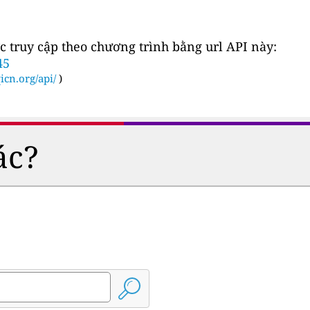
c truy cập theo chương trình bằng url API này:
45
icn.org/api/
)
ác?