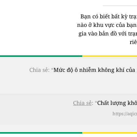
Bạn có biết bất kỳ t
nào ở khu vực của bạ
gia vào bản đồ với tr
ri
Chia sẻ: “
Mức độ ô nhiễm không khí của n
Chia sẻ
: “
Chất lượng kh
https://aq