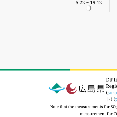
5:22 ~ 19:12
Dữ l
Reg
(
sor
ト) (
Note that the measurements for SO
measurement for CO