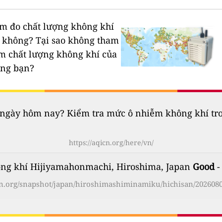
rạm đo chất lượng không khí
n không?
Tại sao không tham
ạm chất lượng không khí của
êng bạn?
gày hôm nay? Kiểm tra mức ô nhiễm không khí trong
https://aqicn.org/here/vn/
ông khí Hijiyamahonmachi, Hiroshima, Japan
Good
-
icn.org/snapshot/japan/hiroshimashiminamiku/hichisan/2026080