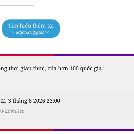
Tìm hiểu thêm tại
> aqicn.org/gaia/ <
 thời gian thực, của hơn 100 quốc gia.
”
 t2, 3 tháng 8 2026 23:00
”
3-23/vn/?cs