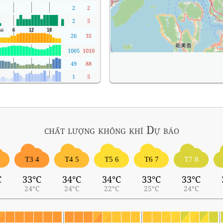
2
2
2
5
26
35
1005
1010
49
88
1
5
chất lượng không khí
Dự báo
T3 4
T4 5
T5 6
T6 7
T7 8
C
33°C
34°C
34°C
33°C
33°C
24°C
24°C
22°C
25°C
24°C