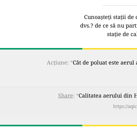
Cunoașteți stații de 
dvs.?
de ce să nu part
stație de ca
Acțiune: “
Cât de poluat este aerul 
Share
: “
Calitatea aerului din
https://aq