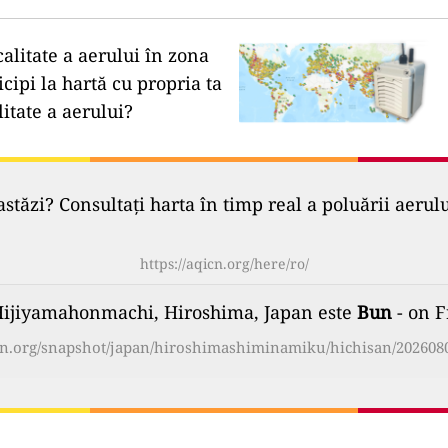
calitate a aerului în zona
icipi la hartă cu propria ta
litate a aerului?
astăzi? Consultați harta în timp real a poluării aerul
https://aqicn.org/here/ro/
 Hijiyamahonmachi, Hiroshima, Japan este
Bun
- on F
icn.org/snapshot/japan/hiroshimashiminamiku/hichisan/2026080