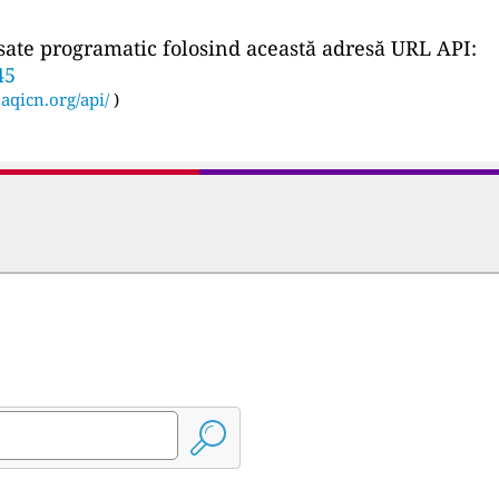
ccesate programatic folosind această adresă URL API:
45
:
aqicn.org/api/
)