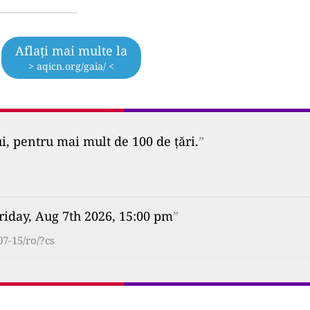
Aflați mai multe la
> aqicn.org/gaia/ <
ui, pentru mai mult de 100 de țări.
”
riday, Aug 7th 2026, 15:00 pm
”
7-15/ro/?cs