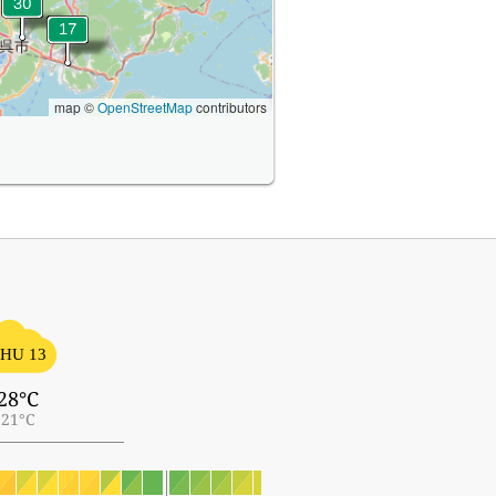
map ©
OpenStreetMap
contributors
HU 13
28°C
21°C