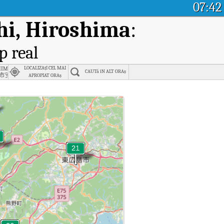
07:42
i, Hiroshima
:
p real
hima-ken
LOCALIZAțI CEL MAI
CAUTă îN ALT ORAș
市安佐南区
APROPIAT ORAș
iroshima.