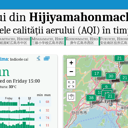
ui din
Hijiyamahonmach
ele calității aerului (AQI) în tim
ima-ken
amiyacho, Hiroshima Prefecture
Misasamachi, Hiroshima-ken
Koihonmachi, Hiroshima Prefecture
Furuichi, Hiros
紙屋町広島市中区
三篠小学校広島市西区
庚午広島市西区
安佐南区役所広島
hima
:
Indicele calității aerului (AQI) în timp real al lui Hijiyamahonmachi, H
+
un
−
ed on Friday 15:00
tura:
33
°C
min
max
1
68
4
32
4
74
4
11