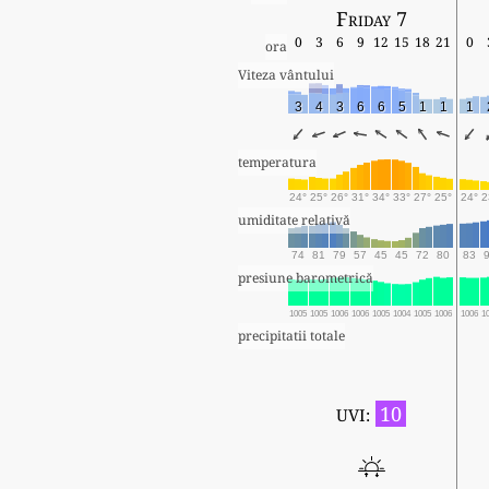
Friday 7
0
3
6
9
12
15
18
21
0
ora
Viteza vântului
3
4
3
6
6
5
1
1
1
temperatura
24°
25°
26°
31°
34°
33°
27°
25°
24°
2
umiditate relativă
74
81
79
57
45
45
72
80
83
presiune barometrică
1005
1005
1006
1006
1005
1004
1005
1006
1006
1
precipitatii totale
10
UVI: