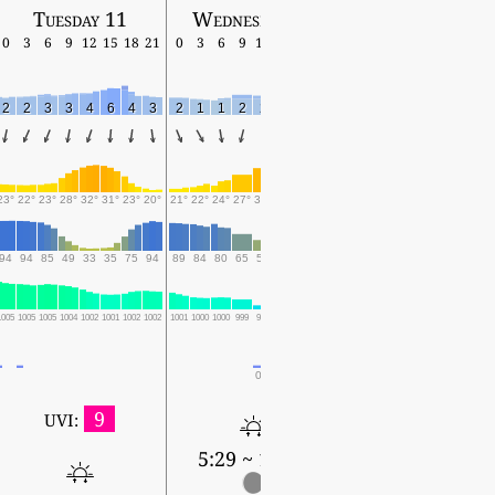
Tuesday 11
Wednesday 12
Thursday 13
0
3
6
9
12
15
18
21
0
3
6
9
12
15
18
21
0
3
6
9
12
15
18
2
2
3
3
4
6
4
3
2
1
1
2
2
2
2
3
2
3
3
3
2
2
0
23°
22°
23°
28°
32°
31°
23°
20°
21°
22°
24°
27°
31°
30°
27°
22°
22°
21°
22°
26°
28°
28°
26°
94
94
85
49
33
35
75
94
89
84
80
65
52
53
76
94
95
97
96
77
72
69
84
1005
1005
1005
1004
1002
1001
1002
1002
1001
1000
1000
999
997
996
997
999
1000
1000
1001
1001
1000
1000
1001
0.1
0.4
1.1
2.3
0.4
0.4
0.1
3.9
8.9
4
9
UVI:
5:29 ~ 19:03
5:30 ~ 19:02