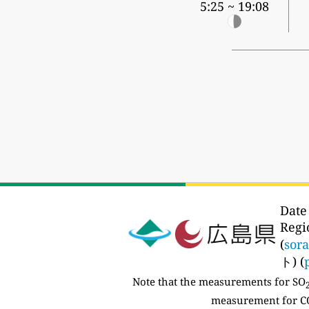
5:25 ~ 19:08
Date
Reg
(
sor
ト) (
Note that the measurements for SO
measurement for CO