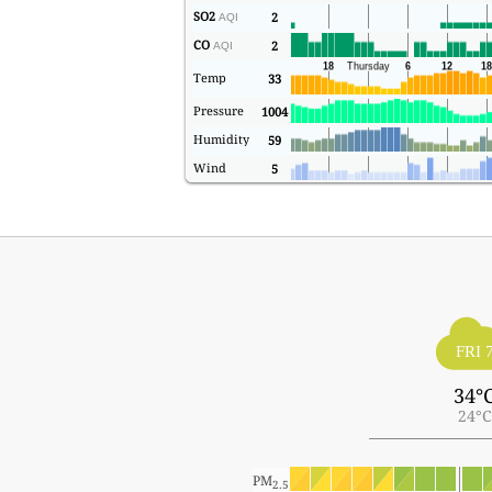
SO2
2
AQI
CO
2
AQI
Temp
33
Pressure
1004
Humidity
59
Wind
5
FRI 
34°
24°C
PM
2.5