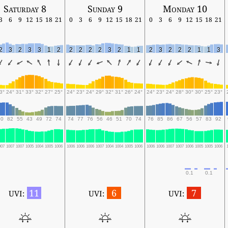
Saturday 8
Sunday 9
Monday 10
3
6
9
12
15
18
21
0
3
6
9
12
15
18
21
0
3
6
9
12
15
18
21
2
3
2
3
3
1
2
2
2
2
2
3
2
1
1
2
3
2
2
2
1
1
3
3°
24°
31°
33°
32°
27°
25°
24°
23°
24°
29°
32°
31°
26°
24°
24°
23°
24°
28°
30°
30°
25°
23°
90
82
55
43
49
72
74
74
77
76
56
46
51
70
74
76
85
86
67
56
57
83
92
007
1007
1007
1005
1004
1005
1006
1006
1006
1006
1007
1004
1004
1005
1006
1006
1006
1007
1007
1006
1005
1005
1006
0.1
0.1
11
6
7
UVI:
UVI:
UVI: