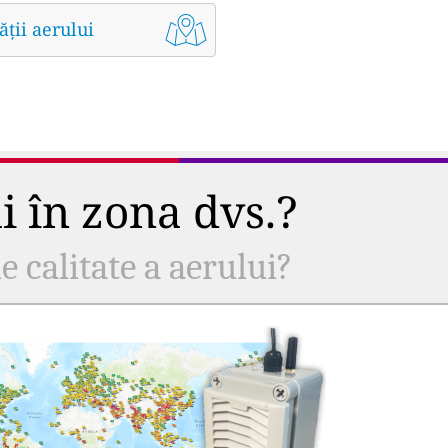
ății aerului
ui în zona dvs.?
e calitate a aerului?