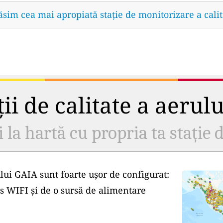
găsim cea mai apropiată stație de monitorizare a calit
ii de calitate a aerul
i la hartă cu propria ta stație d
lui GAIA sunt foarte ușor de configurat:
s WIFI și de o sursă de alimentare