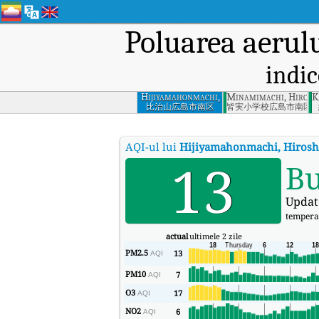
Poluarea aerul
indic
Hijiyamahonmachi,
Minamimachi, Hirosh
K
Hiroshima
比治山広島市南区
皆実小学校広島市南区
AQI-ul lui
Hijiyamahonmachi, Hiros
13
B
Updat
tempera
actual
ultimele 2 zile
PM2.5
13
AQI
PM10
7
AQI
O3
17
AQI
NO2
6
AQI