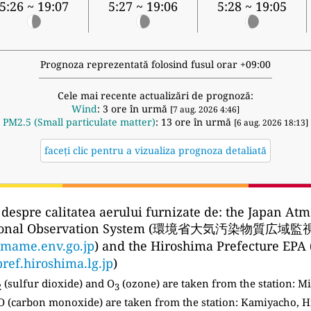
5:26 ~ 19:07
5:27 ~ 19:06
5:28 ~ 19:05
Prognoza reprezentată folosind fusul orar +09:00
Cele mai recente actualizări de prognoză:
Wind
: 3 ore în urmă
[7 aug. 2026 4:46]
PM2.5 (Small particulate matter)
: 13 ore în urmă
[6 aug. 2026 18:13]
faceți clic pentru a vizualiza prognoza detaliată
 despre calitatea aerului furnizate de:
the Japan Atm
ional Observation System (環境省大気汚染物質広域
amame.env.go.jp
) and the Hiroshima Prefectu
pref.hiroshima.lg.jp
)
(sulfur dioxide) and O
(ozone) are taken from the station:
Mi
2
3
 (carbon monoxide) are taken from the station: Kamiyacho, H