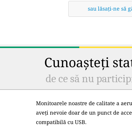
sau lăsați-ne să 
Cunoașteți staț
de ce să nu particip
Monitoarele noastre de calitate a aeru
aveți nevoie doar de un punct de acce
compatibilă cu USB.