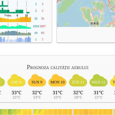
2
3
2
5
26
34
1004
1007
49
83
1
7
Prognoza calității aerului
7
SAT 8
SUN 9
MON 10
TUE 11
WED 12
T
C
33°C
32°C
31°C
32°C
31°C
22°C
23°C
23°C
20°C
21°C