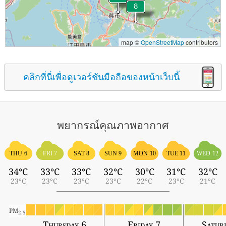
map ©
OpenStreetMap
contributors
คลิกที่นี่เพื่อดูเวอร์ชันมือถือของหน้าเว็บนี้
พยากรณ์คุณภาพอากาศ
THU 6
FRI 7
SAT 8
SUN 9
MON 10
TUE 11
WED 12
34°C
33°C
33°C
32°C
30°C
31°C
32°C
23°C
23°C
23°C
23°C
22°C
23°C
21°C
PM
2.5
Thursday 6
Friday 7
Satur