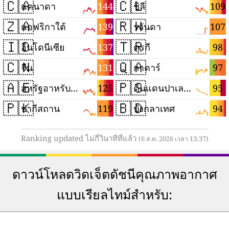
🇨🇦
🇨🇱
144
109
แคนาดา
ชิลี
🇿🇦
🇷🇼
139
107
แอฟริกาใต้
รวันดา
🇮🇩
🇹🇷
137
98
อินโดนีเซีย
ตุรกี
🇨🇳
🇶🇦
131
97
จีน
กาตาร์
🇦🇪
🇵🇸
125
95
สหรัฐอาหรับเอมิเรตส์
ดินแดนปาเลสไตน์
🇵🇰
🇧🇩
119
94
ปากีสถาน
บังกลาเทศ
Ranking updated ไม่กี่วินาทีที่แล้ว
(6 ส.ค. 2026 เวลา 13:37)
ดาวน์โหลดวิดเจ็ตดัชนีคุณภาพอากาศ
แบบเรียลไทม์สำหรับ: