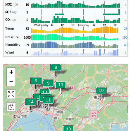
NO2
10
4
AQI
SO2
3
2
AQI
CO
5
2
AQI
Temp
32
26
Pressure
1005
1004
Humidity
59
49
Wind
6
1
+
−