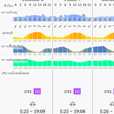
0
3
6
9
12
15
18
21
0
3
6
9
12
15
18
21
0
3
6
9
ชั่วโมง
ความเร็วลม
3
3
3
5
6
5
4
3
3
3
3
6
7
6
4
2
2
3
3
3
อุณหภูมิ
24°
23°
25°
31°
34°
34°
27°
25°
24°
24°
26°
30°
33°
33°
27°
24°
23°
23°
25°
30°
ความชื้นสัมพัทธ์
80
86
80
56
44
44
67
72
74
83
79
60
45
46
67
78
86
88
83
60
ความดันบรรยากาศ
1007
1007
1008
1007
1005
1004
1005
1006
1005
1005
1006
1006
1004
1004
1004
1006
1006
1005
1006
1006
1
ปริมาณน้ำฝนทั้งหมด
10
10
UVI:
UVI:
UVI:
5:25 ~ 19:09
5:25 ~ 19:08
5:26 ~