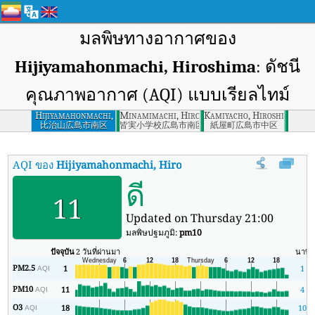
มลพิษทางอากาศของ
Hijiyamahonmachi, Hiroshima
: ดัชนี
คุณภาพอากาศ (AQI) แบบเรียลไทม์
Hijiyamahonmachi,
Minamimachi, Hiroshima-ken
Kamiyacho, Hiroshima Pre
Hiroshima
比治山広島市南区
皆実小学校広島市南区
紙屋町広島市中区
AQI ของ
Hijiyamahonmachi, Hiroshima
:
ดัชนีคุณภาพอากาศ (AQI
ดี
11
Updated on Thursday 21:00
มลพิษปฐมภูมิ:
pm10
ปัจจุบัน
2 วันที่ผ่านมา
นาที
PM2.5
1
1
AQI
PM10
11
4
AQI
O3
18
10
AQI