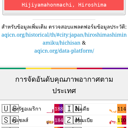
Hijiyamahonmachi, Hiroshima
สำหรับข้อมูลเพิ่มเติม ตรวจสอบแพลตฟอร์มข้อมูลประวัติ:
aqicn.org/historical/th/#city:japan/hiroshimashimin
amiku/hichisan
&
aqicn.org/data-platform/
การจัดอันดับคุณภาพอากาศตาม
ประเทศ
🇺🇸
🇮🇳
188
114
สหรัฐอเมริกา
อินเดีย
🇸🇨
🇿🇲
184
110
เซเชลส์
แซมเบีย