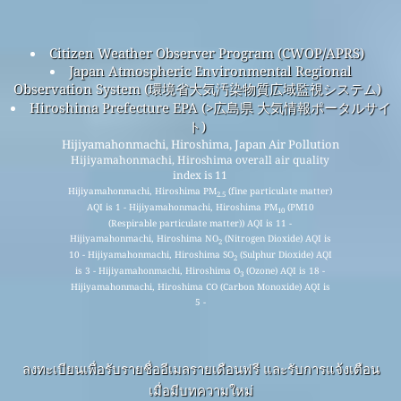
Citizen Weather Observer Program (CWOP/APRS)
Japan Atmospheric Environmental Regional
Observation System (環境省大気汚染物質広域監視システム)
Hiroshima Prefecture EPA (>広島県 大気情報ポータルサイ
ト)
Hijiyamahonmachi, Hiroshima, Japan Air Pollution
Hijiyamahonmachi, Hiroshima overall air quality
index is 11
Hijiyamahonmachi, Hiroshima PM
(fine particulate matter)
2.5
AQI is 1 - Hijiyamahonmachi, Hiroshima PM
(PM10
10
(Respirable particulate matter)) AQI is 11 -
Hijiyamahonmachi, Hiroshima NO
(Nitrogen Dioxide) AQI is
2
10 - Hijiyamahonmachi, Hiroshima SO
(Sulphur Dioxide) AQI
2
is 3 - Hijiyamahonmachi, Hiroshima O
(Ozone) AQI is 18 -
3
Hijiyamahonmachi, Hiroshima CO (Carbon Monoxide) AQI is
5 -
ลงทะเบียนเพื่อรับรายชื่ออีเมลรายเดือนฟรี และรับการแจ้งเตือน
เมื่อมีบทความใหม่