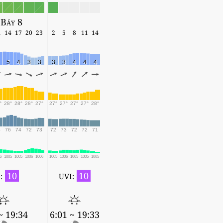
 Bảy 8
1
14
17
20
23
2
5
8
11
14
5
4
3
3
3
3
4
4
4
°
28°
28°
28°
27°
27°
27°
27°
27°
28°
4
76
74
72
73
72
73
72
72
71
6
1005
1005
1006
1006
1005
1006
1005
1005
1005
10
10
:
UVI:
~ 19:34
6:01 ~ 19:33