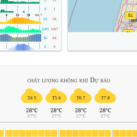
0
1
23
34
1005
1007
36
84
0
9
chất lượng không khí
Dự báo
T4 5
T5 6
T6 7
T7 8
28°C
28°C
28°C
28°C
27°C
27°C
27°C
27°C