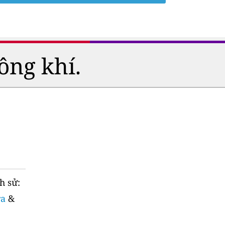
ông khí.
h sử:
ra
&