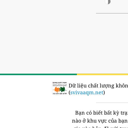
Dữ liệu chất lượng khôn
(
svivaaqm.net
)
Bạn có biết bất kỳ t
nào ở khu vực của bạ