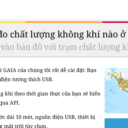
 đo chất lượng không khí nào 
 vào bản đồ với trạm chất lượng k
í GAIA của chúng tôi rất dễ cài đặt: Bạn
điện tương thích USB.
 khí theo thời gian thực của bạn sẽ hiển
 qua API.
 dài 10 mét, nguồn điện USB, thiết bị
 mặt trời tùy chọn.