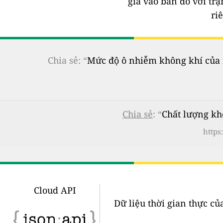
gia vào bản đồ với tr
ri
Chia sẻ: “
Mức độ ô nhiễm không khí của n
Chia sẻ
: “
Chất lượng kh
https
Cloud API
Dữ liệu thời gian thực củ