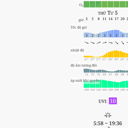
O
3
thứ Tư 5
2
5
8
11
14
17
20
giờ
Tốc độ gió
3
2
2
3
5
5
3
nhiệt độ
27°
27°
27°
27°
28°
28°
28°
2
độ ẩm tương đối
72
70
70
69
67
68
69
áp suất khí quyển
1009
1010
1010
1010
1009
1009
1009
1
10
UVI:
5:58 ~ 19:36