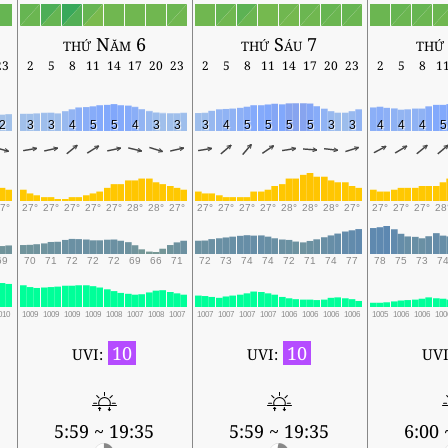
thứ Năm 6
thứ Sáu 7
thứ
23
2
5
8
11
14
17
20
23
2
5
8
11
14
17
20
23
2
5
8
1
2
3
3
4
5
5
4
3
3
3
4
5
5
5
5
3
3
4
4
4
5
7°
27°
27°
27°
27°
27°
28°
28°
27°
27°
27°
27°
27°
28°
28°
28°
27°
27°
27°
27°
28
69
70
71
72
72
72
69
66
71
72
73
74
74
72
71
74
77
78
75
73
7
010
1009
1009
1009
1009
1008
1007
1008
1007
1007
1007
1007
1007
1006
1006
1006
1006
1005
1006
1006
100
10
10
UVI:
UVI:
UVI
5:59 ~ 19:35
5:59 ~ 19:35
6:00 