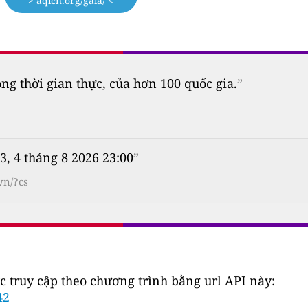
> aqicn.org/gaia/ <
 thời gian thực, của hơn 100 quốc gia.
”
t3, 4 tháng 8 2026 23:00
”
vn/?cs
c truy cập theo chương trình bằng url API này:
42