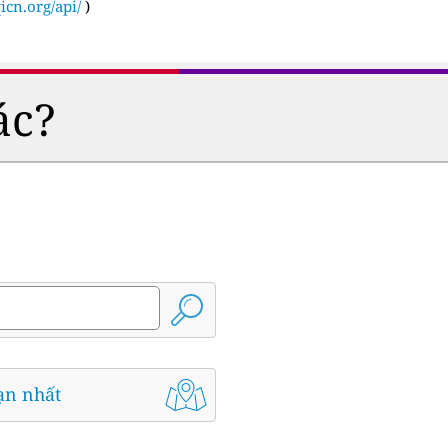
icn.org/api/
)
ác?
ạn nhất