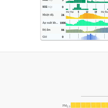
SO2
0
AQI
Nhiệt độ.
24
Áp suất không khí
1006
Độ ẩm
84
Gió
0
PM
2.5