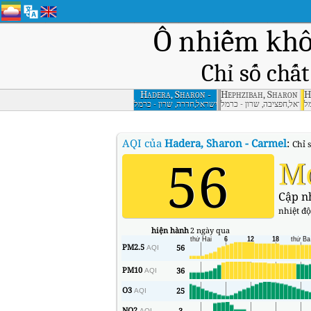
Ô nhiễm khô
Chỉ số chấ
Hadera, Sharon -
Hephzibah, Sharon - 
H
Carmel
מל
ישראל,חפציבה, שרון - כרמל
ישראל,חדרה, שרון - כרמל
AQI của
Hadera, Sharon - Carmel
:
Chỉ 
56
M
Cập n
nhiệt độ
hiện hành
2 ngày qua
PM2.5
56
AQI
PM10
36
AQI
O3
25
AQI
NO2
3
AQI