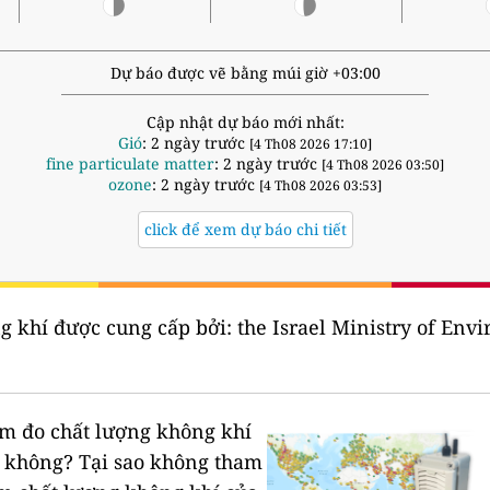
Dự báo được vẽ bằng múi giờ +03:00
Cập nhật dự báo mới nhất:
Gió
: 2 ngày trước
[4 Th08 2026 17:10]
fine particulate matter
: 2 ngày trước
[4 Th08 2026 03:50]
ozone
: 2 ngày trước
[4 Th08 2026 03:53]
click để xem dự báo chi tiết
g khí được cung cấp bởi:
the Israel Ministry of Env
rạm đo chất lượng không khí
n không?
Tại sao không tham