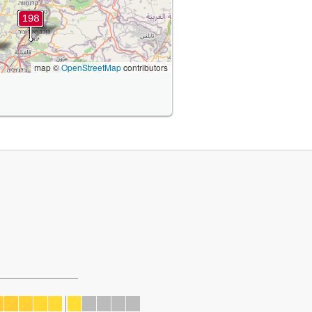
map ©
OpenStreetMap
contributors