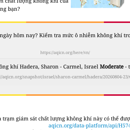
ạm chất lượng không khí của
êng bạn?
gày hôm nay? Kiểm tra mức ô nhiễm không khí trong
https://aqicn.org/here/vn/
ông khí Hadera, Sharon - Carmel, Israel
Moderate
- 
://aqicn.org/snapshot/israel/sharon-carmel/hadera/20260804-23/
a trạm giám sát chất lượng không khí này có thể đượ
aqicn.org/data-platform/api/H57