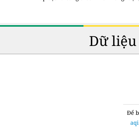
Dữ liệu
Để b
aqi