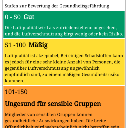
Stufen zur Bewertung der Gesundheitsgefährdung
0 - 50
Gut
Die Luftqualität wird als zufriedenstellend angesehen,
und die Luftverschmutzung birgt wenig oder kein Risiko.
51 -100
Mäßig
Luftqualität ist akzeptabel; Bei einigen Schadstoffen kann
es jedoch für eine sehr kleine Anzahl von Personen, die
gegenüber Luftverschmutzung ungewöhnlich
empfindlich sind, zu einem mäßigen Gesundheitsrisiko
kommen.
101-150
Ungesund für sensible Gruppen
Mitglieder von sensiblen Gruppen können
gesundheitliche Auswirkungen haben. Die breite
Öffentlichkeit wird wahrscheinlich nicht betroffen sein.