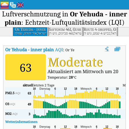
Luftverschmutzung in
Or Yehuda - inner
plain
: Echtzeit-Luftqualitätsindex (LQI)
Or Yehuda - inner
Savyonim 461, Gush Dan
Route 4-dropped, Gush Da
plain
ישראל,כביש 4-שמט, גוש דן
ישראל,461 סביונים, גוש דן
ישראל,אור יהודה, שפלה
פנימית
Or Yehuda - inner plain
AQI
:
Or Yehuda - inner plain Echtzeit-Luftqu
Moderate
63
Aktualisiert am Mittwoch um 20
Temperatur:
28
°C
aktuell
letzten 2 Tage
Min
PM2.5
63
62
AQI
O3
49
9
AQI
NO2
3
2
AQI
Wetterinformationen