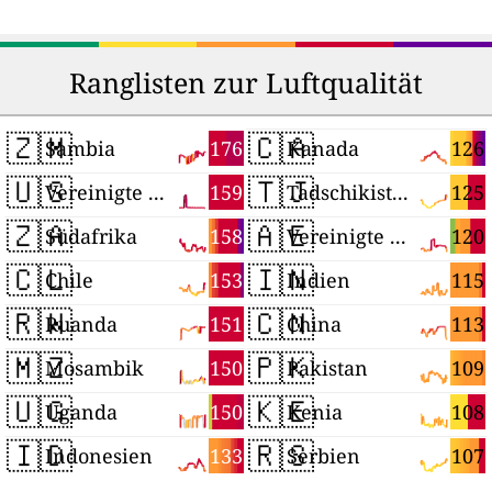
Ranglisten zur Luftqualität
🇿🇲
🇨🇦
176
126
Sambia
Kanada
🇺🇸
🇹🇯
159
125
Vereinigte Staaten
Tadschikistan
🇿🇦
🇦🇪
158
120
Südafrika
Vereinigte Arabische Emirate
🇨🇱
🇮🇳
153
115
Chile
Indien
🇷🇼
🇨🇳
151
113
Ruanda
China
🇲🇿
🇵🇰
150
109
Mosambik
Pakistan
🇺🇬
🇰🇪
150
108
Uganda
Kenia
🇮🇩
🇷🇸
133
107
Indonesien
Serbien