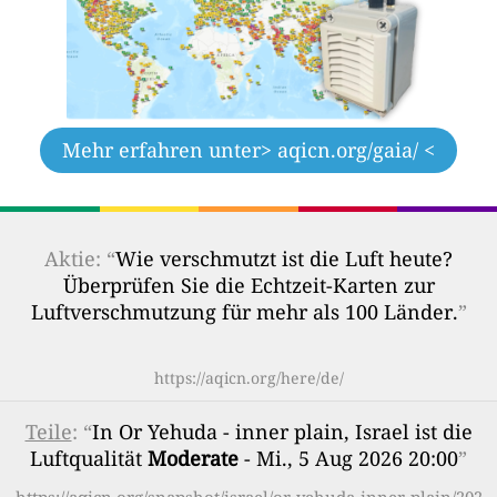
Mehr erfahren unter
> aqicn.org/gaia/ <
Aktie: “
Wie verschmutzt ist die Luft heute?
Überprüfen Sie die Echtzeit-Karten zur
Luftverschmutzung für mehr als 100 Länder.
”
https://aqicn.org/here/de/
Teile
: “
In Or Yehuda - inner plain, Israel ist die
Luftqualität
Moderate
- Mi., 5 Aug 2026 20:00
”
https://aqicn.org/snapshot/israel/or-yehuda-inner-plain/202