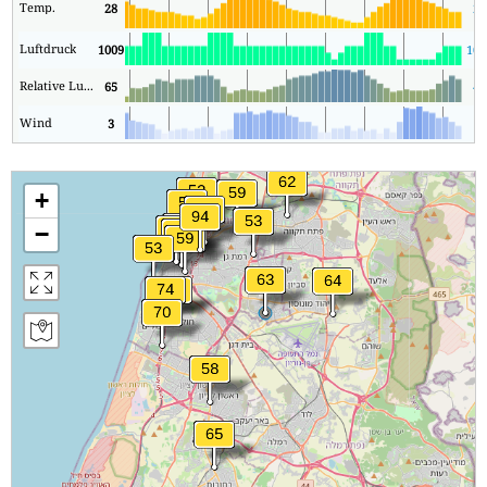
Temp.
28
25
Luftdruck
1009
100
Relative Luftfeuchtigkeit
65
46
Wind
3
1
+
−