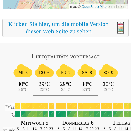
map ©
OpenStreetMap
contributors
Klicken Sie hier, um die mobile Version
dieser Web-Seite zu sehen
Luftqualitäts vorhersage
MI. 5
DO. 6
FR. 7
SA. 8
SO. 9
30°C
29°C
29°C
30°C
30°C
26°C
25°C
25°C
25°C
26°C
PM
2.5
O
3
Mittwoch 5
Donnerstag 6
Freitag
5
8
11
14
17
20
23
2
5
8
11
14
17
20
23
2
5
8
11
14
Stunde