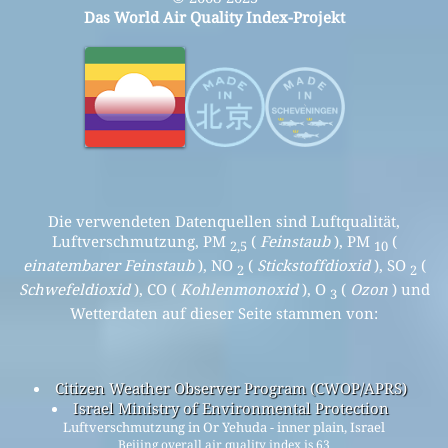
Das World Air Quality Index-Projekt
Die verwendeten Datenquellen sind Luftqualität,
Luftverschmutzung, PM
(
Feinstaub
), PM
(
2,5
10
einatembarer Feinstaub
), NO
(
Stickstoffdioxid
), SO
(
2
2
Schwefeldioxid
), CO (
Kohlenmonoxid
), O
(
Ozon
) und
3
Wetterdaten auf dieser Seite stammen von:
Citizen Weather Observer Program (CWOP/APRS)
Israel Ministry of Environmental Protection
Luftverschmutzung in Or Yehuda - inner plain, Israel
Beijing overall air quality index is 63