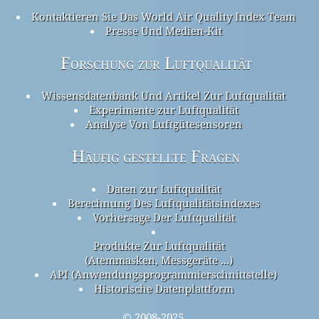
Kontaktieren Sie Das World Air Quality Index Team
Presse Und Medien-Kit
Forschung zur Luftqualität
Wissensdatenbank Und Artikel Zur Luftqualität
Experimente zur Luftqualität
Analyse Von Luftgütesensoren
Häufig gestellte Fragen
Daten zur Luftqualität
Berechnung Des Luftqualitätsindexes
Vorhersage Der Luftqualität
Produkte Zur Luftqualität
(Atemmasken, Messgeräte ...)
API (Anwendungsprogrammierschnittstelle)
Historische Datenplattform
© 2008-2025