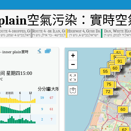
plain
空氣污染：實時空氣
an
oute 4-dropped, Gush Dan
Route 4 -br Ilan, Gush Dan
Highway 4, Gush Dan
Dan, White Ha
אל,יד לבנים, גוש דן
ישראל,כביש 4, גוש דן
ישראל,כביש4 –בר אילן, גוש דן
ישראל,כביש 4-שמט, גוש דן
a - inner plain實時空氣質量指數（AQI）。
+
−
间 星期四15:00
°C
分分鐘
最大限度
59
67
9
61
2
7