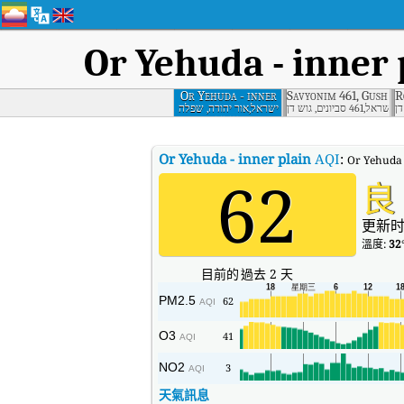
Or Yehuda - inner 
Or Yehuda - inner
Savyonim 461, Gush D
R
plain
ישראל,461 סביונים, גוש דן
ישראל,אור יהודה, שפלה
פנימית
Or Yehuda - inner plain
AQI
:
Or Yehud
62
良
更新时
溫度:
32
目前的
過去 2 天
PM2.5
62
AQI
O3
41
AQI
NO2
3
AQI
天氣訊息