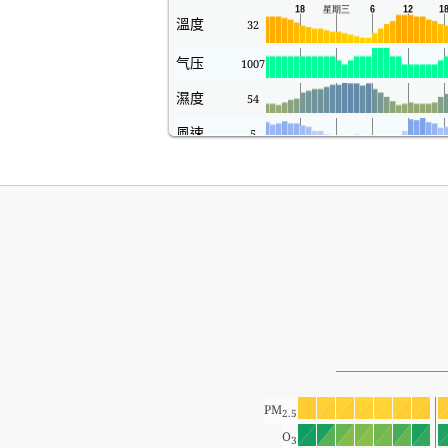
溫度
32
气压
1007
濕度
54
風速
5
PM
2.5
O
3