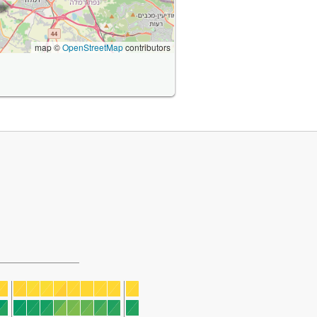
map ©
OpenStreetMap
contributors