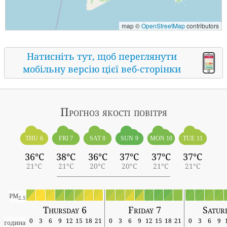
map ©
OpenStreetMap
contributors
Натисніть тут, щоб переглянути
мобільну версію цієї веб-сторінки
Прогноз якості повітря
THU 6
FRI 7
SAT 8
SUN 9
MON 10
TUE 11
36°C
38°C
36°C
37°C
37°C
37°C
21°C
21°C
20°C
20°C
21°C
21°C
PM
2.5
Thursday 6
Friday 7
Satur
0
3
6
9
12
15
18
21
0
3
6
9
12
15
18
21
0
3
6
9
година