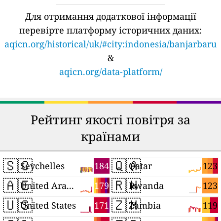
Для отримання додаткової інформації
перевірте платформу історичних даних:
aqicn.org/historical/uk/#city:indonesia/banjarbaru
&
aqicn.org/data-platform/
Рейтинг якості повітря за
країнами
🇸🇨
🇶🇦
184
123
Seychelles
Qatar
🇦🇪
🇷🇼
179
123
United Arab Emirates
Rwanda
🇺🇸
🇿🇲
171
119
United States
Zambia