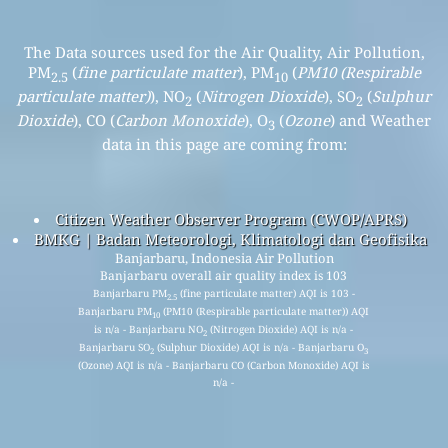
The Data sources used for the Air Quality, Air Pollution,
PM
(
fine particulate matter
), PM
(
PM10 (Respirable
2.5
10
particulate matter)
), NO
(
Nitrogen Dioxide
), SO
(
Sulphur
2
2
Dioxide
), CO (
Carbon Monoxide
), O
(
Ozone
) and Weather
3
data in this page are coming from:
Citizen Weather Observer Program (CWOP/APRS)
BMKG | Badan Meteorologi, Klimatologi dan Geofisika
Banjarbaru, Indonesia Air Pollution
Banjarbaru overall air quality index is 103
Banjarbaru PM
(fine particulate matter) AQI is 103 -
2.5
Banjarbaru PM
(PM10 (Respirable particulate matter)) AQI
10
is n/a - Banjarbaru NO
(Nitrogen Dioxide) AQI is n/a -
2
Banjarbaru SO
(Sulphur Dioxide) AQI is n/a - Banjarbaru O
2
3
(Ozone) AQI is n/a - Banjarbaru CO (Carbon Monoxide) AQI is
n/a -