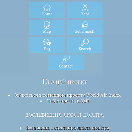
Home
Here
Map
Get a mask!
Faq
Search
Contact
Про цей проект
Зв’яжіться з командою проекту World Air Index
Набір преси та ЗМІ
дослідження якості повітря
База знань і статті про якість повітря