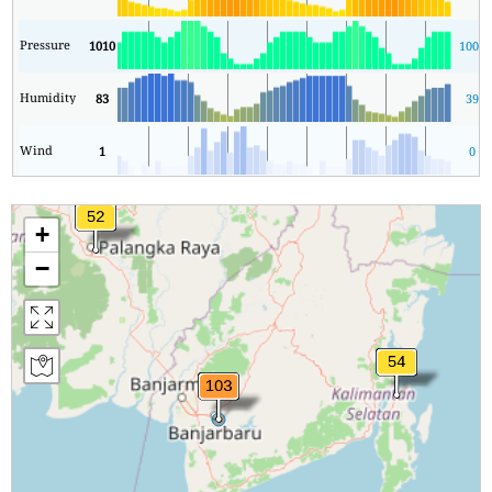
Pressure
1010
1007
Humidity
83
39
Wind
1
0
+
−