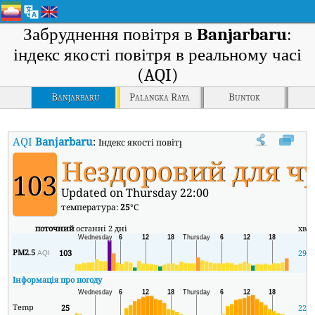
Забруднення повітря в
Banjarbaru
:
індекс якості повітря в реальному часі
(AQI)
Banjarbaru
Palangka Raya
Buntok
AQI
Banjarbaru
:
Індекс якості повітря в реальному часі (AQI) Banja
Нездоровий для ч
103
Updated on Thursday 22:00
температура:
25
°C
поточний
останні 2 дні
хв
PM2.5
103
29
AQI
Інформація про погоду
Temp
25
22