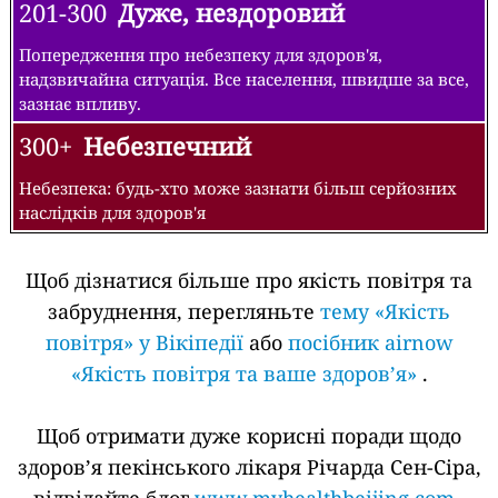
201-300
Дуже, нездоровий
Попередження про небезпеку для здоров'я,
надзвичайна ситуація. Все населення, швидше за все,
зазнає впливу.
300+
Небезпечний
Небезпека: будь-хто може зазнати більш серйозних
наслідків для здоров'я
Щоб дізнатися більше про якість повітря та
забруднення, перегляньте
тему «Якість
повітря» у Вікіпедії
або
посібник airnow
«Якість повітря та ваше здоров’я»
.
Щоб отримати дуже корисні поради щодо
здоров’я пекінського лікаря Річарда Сен-Сіра,