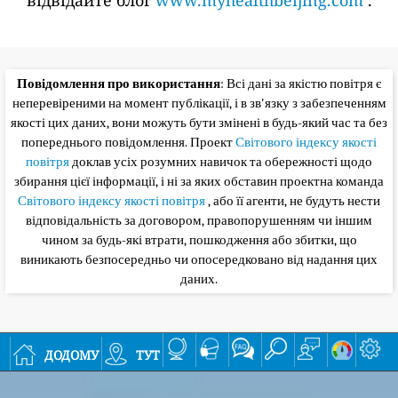
відвідайте блог
www.myhealthbeijing.com
.
Повідомлення про використання
: Всі дані за якістю повітря є
неперевіреними на момент публікації, і в зв'язку з забезпеченням
якості цих даних, вони можуть бути змінені в будь-який час та без
попереднього повідомлення. Проект
Світового індексу якості
повітря
доклав усіх розумних навичок та обережності щодо
збирання цієї інформації, і ні за яких обставин проектна команда
Світового індексу якості повітря
, або її агенти, не будуть нести
відповідальність за договором, правопорушенням чи іншим
чином за будь-які втрати, пошкодження або збитки, що
виникають безпосередньо чи опосередковано від надання цих
даних.
додому
тут