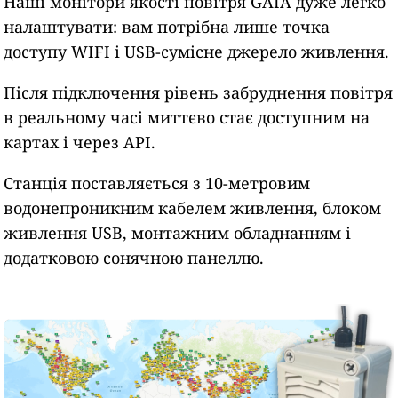
Наші монітори якості повітря GAIA дуже легко
налаштувати: вам потрібна лише точка
доступу WIFI і USB-сумісне джерело живлення.
Після підключення рівень забруднення повітря
в реальному часі миттєво стає доступним на
картах і через API.
Станція поставляється з 10-метровим
водонепроникним кабелем живлення, блоком
живлення USB, монтажним обладнанням і
додатковою сонячною панеллю.