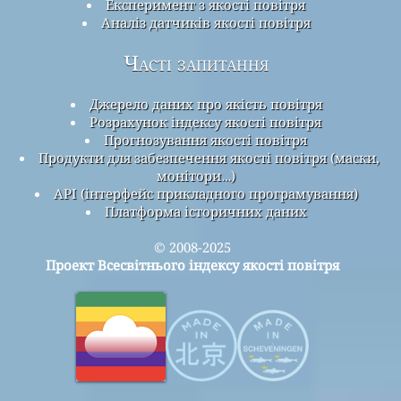
Експеримент з якості повітря
Аналіз датчиків якості повітря
Часті запитання
Джерело даних про якість повітря
Розрахунок індексу якості повітря
Прогнозування якості повітря
Продукти для забезпечення якості повітря (маски,
монітори…)
API (інтерфейс прикладного програмування)
Платформа історичних даних
© 2008-2025
Проект Всесвітнього індексу якості повітря