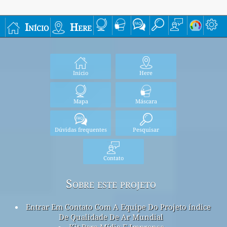
Início
Here
Início
Here
Mapa
Máscara
Dúvidas frequentes
Pesquisar
Contato
Sobre este projeto
Entrar Em Contato Com A Equipe Do Projeto índice
De Qualidade De Ar Mundial
Kit Para Mídia E Imprensa