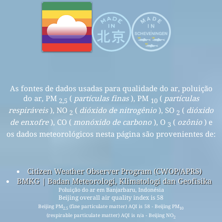
As fontes de dados usadas para qualidade do ar, poluição
do ar, PM
(
partículas finas
), PM
(
partículas
2,5
10
respiráveis
), NO
(
dióxido de nitrogênio
), SO
(
dióxido
2
2
de enxofre
), CO (
monóxido de carbono
), O
(
ozônio
) e
3
os dados meteorológicos nesta página são provenientes de:
Citizen Weather Observer Program (CWOP/APRS)
BMKG | Badan Meteorologi, Klimatologi dan Geofisika
Poluição do ar em Banjarbaru, Indonésia
Beijing overall air quality index is 58
Beijing PM
(fine particulate matter) AQI is 58 - Beijing PM
2.5
10
(respirable particulate matter) AQI is n/a - Beijing NO
2