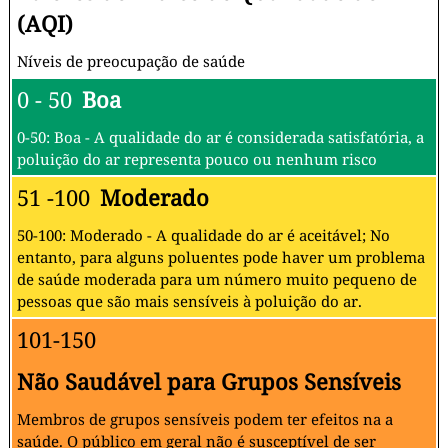
(AQI)
Níveis de preocupação de saúde
0 - 50
Boa
0-50: Boa - A qualidade do ar é considerada satisfatória, a
poluição do ar representa pouco ou nenhum risco
51 -100
Moderado
50-100: Moderado - A qualidade do ar é aceitável; No
entanto, para alguns poluentes pode haver um problema
de saúde moderada para um número muito pequeno de
pessoas que são mais sensíveis à poluição do ar.
101-150
Não Saudável para Grupos Sensíveis
Membros de grupos sensíveis podem ter efeitos na a
saúde. O público em geral não é susceptível de ser