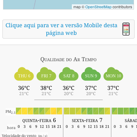
map ©
OpenStreetMap
contributors
Clique aqui para ver a versão Mobile desta
página web
Qualidade do Ar
Tempo
THU 6
FRI 7
SAT 8
SUN 9
MON 10
36°C
38°C
36°C
37°C
37°C
21°C
21°C
20°C
20°C
21°C
PM
2.5
quinta-feira 6
sexta-feira 7
sába
0
3
6
9
12
15
18
21
0
3
6
9
12
15
18
21
0
3
6
9
hora
Velocidade do vento 
 (m / s) 