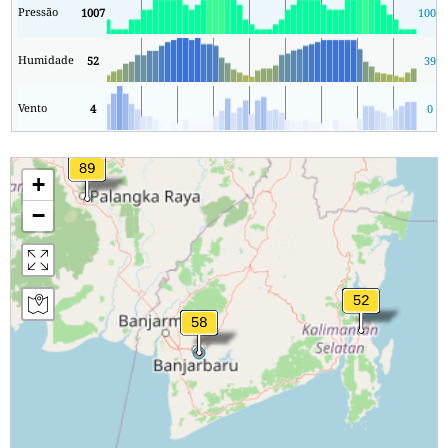
Pressão
1007
1007
Humidade
52
39
Vento
4
0
+
−