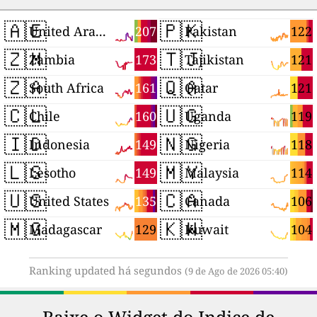
🇦🇪
🇵🇰
207
122
United Arab Emirates
Pakistan
🇿🇲
🇹🇯
173
121
Zambia
Tajikistan
🇿🇦
🇶🇦
161
121
South Africa
Qatar
🇨🇱
🇺🇬
160
119
Chile
Uganda
🇮🇩
🇳🇬
149
118
Indonesia
Nigeria
🇱🇸
🇲🇾
149
114
Lesotho
Malaysia
🇺🇸
🇨🇦
135
106
United States
Canada
🇲🇬
🇰🇼
129
104
Madagascar
Kuwait
Ranking updated há segundos
(9 de Ago de 2026 05:40)