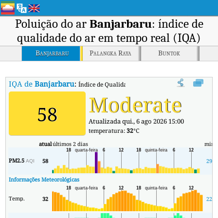
Poluição do ar
Banjarbaru
: índice de
qualidade do ar em tempo real (IQA)
Banjarbaru
Palangka Raya
Buntok
IQA de
Banjarbaru
:
Índice de Qualidade do Ar (IQA) em tempo real em
Moderate
58
Atualizada qui., 6 ago 2026 15:00
temperatura:
32
°C
atual
últimos 2 dias
min
PM2.5
58
29
AQI
Informações Meteorológicas
Temp.
32
22