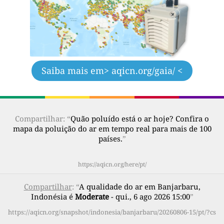
Saiba mais em
> aqicn.org/gaia/ <
Compartilhar: “
Quão poluído está o ar hoje? Confira o
mapa da poluição do ar em tempo real para mais de 100
países.
”
https://aqicn.org/here/pt/
Compartilhar
: “
A qualidade do ar em Banjarbaru,
Indonésia é
Moderate
- qui., 6 ago 2026 15:00
”
https://aqicn.org/snapshot/indonesia/banjarbaru/20260806-15/pt/?cs