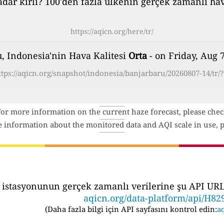
ar kirli? 100'den fazla ülkenin gerçek zamanlı hava 
https://aqicn.org/here/tr/
, Indonesia'nin Hava Kalitesi
Orta
- on Friday, Aug 
ttps://aqicn.org/snapshot/indonesia/banjarbaru/20260807-14/tr/?
For more information on the current haze forecast, please che
e information about the monitored data and AQI scale in use, p
 istasyonunun gerçek zamanlı verilerine şu API URL's
aqicn.org/data-platform/api/H82
(
Daha fazla bilgi için API sayfasını kontrol edin:
aq