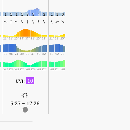
1
1
1
1
3
5
4
2
1
1
0
°
21°
21°
25°
34°
37°
31°
25°
22°
21°
21°
25°
92
96
74
39
32
47
69
82
88
92
73
1
1010
1010
1012
1012
1008
1009
1011
1012
1011
1011
1013
10
UVI:
5:27 ~ 17:26