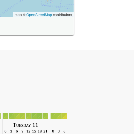
map ©
OpenStreetMap
contributors
Tuesday 11
0
3
6
9
12
15
18
21
0
3
6