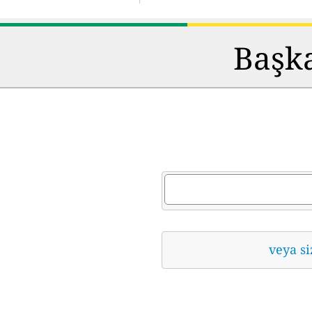
Başka
veya si