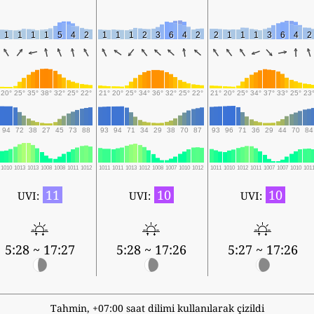
1
1
1
1
5
4
2
1
1
1
2
3
6
4
2
2
1
1
1
3
6
4
2
20°
25°
35°
38°
32°
25°
22°
21°
20°
25°
34°
36°
32°
25°
22°
21°
20°
25°
34°
37°
33°
25°
23
94
72
38
27
45
73
88
93
94
71
34
29
38
70
87
93
96
71
36
29
44
70
84
1010
1013
1013
1008
1008
1011
1012
1011
1011
1013
1012
1008
1007
1010
1012
1011
1010
1012
1011
1007
1007
1010
101
11
10
10
UVI:
UVI:
UVI:
5:28 ~ 17:27
5:28 ~ 17:26
5:27 ~ 17:26
Tahmin, +07:00 saat dilimi kullanılarak çizildi