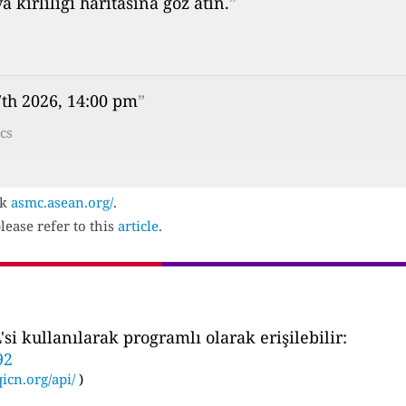
kirliliği haritasına göz atın.
”
7th 2026, 14:00 pm
”
cs
ck
asmc.asean.org/
.
lease refer to this
article
.
i kullanılarak programlı olarak erişilebilir:
92
icn.org/api/
)