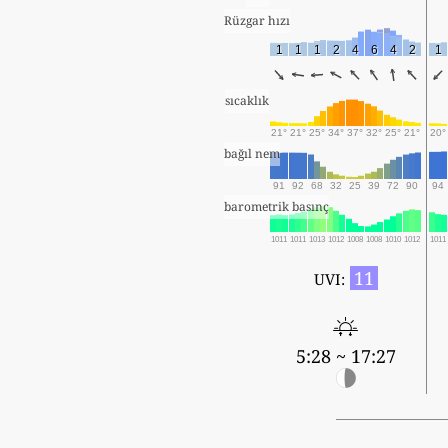
Rüzgar hızı
1
1
1
2
4
6
4
2
1
sıcaklık
21°
21°
25°
34°
37°
32°
25°
21°
20°
bağıl nem
91
92
68
32
25
39
72
90
94
barometrik basınç
1011
1011
1013
1012
1008
1008
1010
1012
1011
11
UVI:
5:28 ~ 17:27