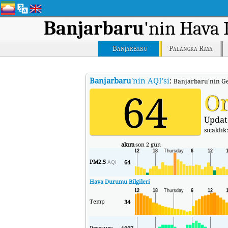
Banjarbaru
'nin Hava 
Banjarbaru
Palangka Raya
Banjarbaru
'nin AQI'si
:
Banjarbaru'nin Ger
64
Or
Updat
sıcaklık
akım
son 2 gün
PM2.5
64
AQI
Hava Durumu Bilgileri
Temp
34
Pressure