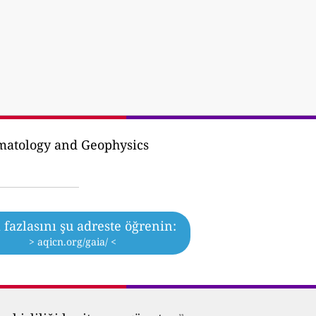
matology and Geophysics
fazlasını şu adreste öğrenin:
> aqicn.org/gaia/ <