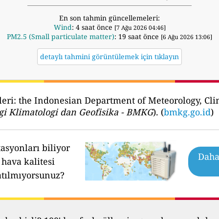
En son tahmin güncellemeleri:
Wind
: 4 saat önce
[7 Ağu 2026 04:46]
PM2.5 (Small particulate matter)
: 19 saat önce
[6 Ağu 2026 13:06]
detaylı tahmini görüntülemek için tıklayın
leri:
the Indonesian Department of Meteorology, Cli
i Klimatologi dan Geofisika - BMKG
). (
bmkg.go.id
)
asyonları biliyor
Daha 
hava kalitesi
atılmıyorsunuz?