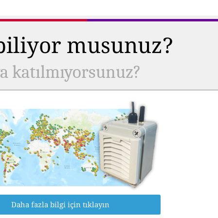
 biliyor musunuz?
ya katılmıyorsunuz?
Daha fazla bilgi için tıklayın