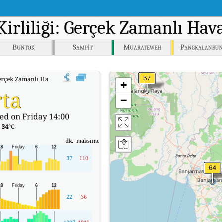
Kirliliği: Gerçek Zamanlı Hav
Buntok
Sampit
Muarateweh
Pangkalanbu
çek Zamanlı Hava Kalitesi Endeksi (AQI).
+
ta
−
ed on Friday 14:00
:
34
°C
dk.
maksimum
37
110
22
36