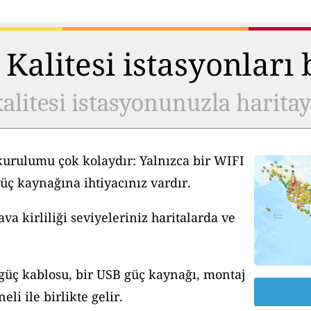
Kalitesi istasyonları
alitesi istasyonunuzla harita
kurulumu çok kolaydır: Yalnızca bir WIFI
üç kaynağına ihtiyacınız vardır.
a kirliliği seviyeleriniz haritalarda ve
 güç kablosu, bir USB güç kaynağı, montaj
li ile birlikte gelir.