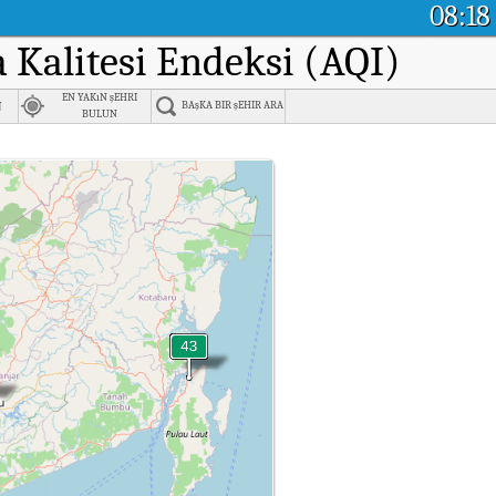
08:18
a Kalitesi Endeksi (AQI)
EN YAKıN şEHRI
n
BAşKA BIR şEHIR ARA
BULUN