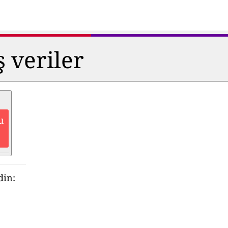
ş veriler
u
din: