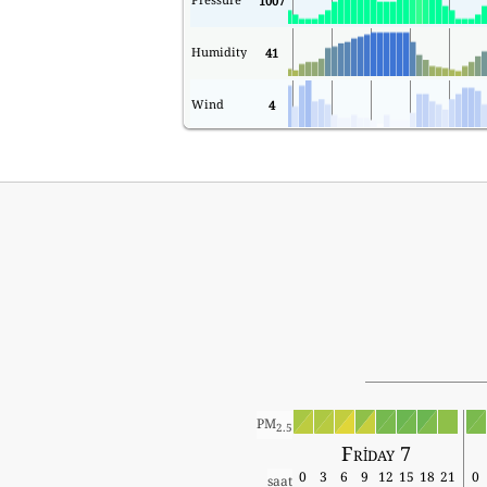
1007
Humidity
41
Wind
4
PM
2.5
Friday 7
0
3
6
9
12
15
18
21
0
saat