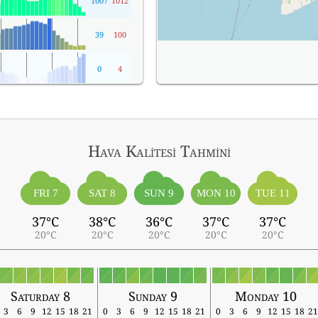
1007
1012
39
100
0
4
Hava Kalitesi Tahmini
FRI 7
SAT 8
SUN 9
MON 10
TUE 11
37°C
38°C
36°C
37°C
37°C
20°C
20°C
20°C
20°C
20°C
Saturday 8
Sunday 9
Monday 10
3
6
9
12
15
18
21
0
3
6
9
12
15
18
21
0
3
6
9
12
15
18
21