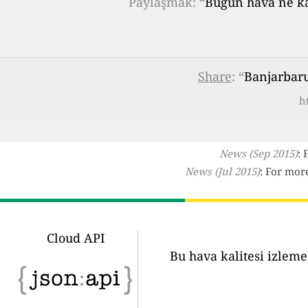
Paylaşmak: “
Bugün hava ne kad
Share
: “
Banjarbaru
h
News (Sep 2015)
: 
News (Jul 2015)
: For mor
Cloud API
Bu hava kalitesi izleme