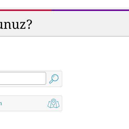
sunuz?
m