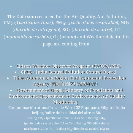
The Data sources used for the Air Quality, Air Pollution,
PM
(
partículas finas
), PM
(
particulalas respirable
), NO
2.5
10
2
(
dióxido de nitrógeno
), SO
(
dióxido de azufre
), CO
2
(
monóxido de carbón
), O
(
ozono
) and Weather data in this
3
page are coming from:
Citizen Weather Observer Program (CWOP/APRS)
CPCB - India Central Pollution Control Board
Tibet Autonomous Region Environmental Protection
Agency (西藏自治区环境保护厅)
Government of Nepal, Ministry of Population and
Environment, Department of Environment Air Quality
Monitoring
Contaminación atmosférica de Ward-32 Bapupara, Siliguri, India
Beijing índice de la calidad del aire es 50.
Beijing PM
(partículas finas) ICA es 50. - Beijing PM
2.5
10
(particulalas respirable) ICA es 24. - Beijing NO
(dióxido de
2
nitrógeno) ICA es 71. - Beijing SO
(dióxido de azufre) ICA es
2