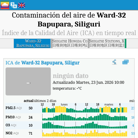
Contaminación del aire de
Ward-32
Bapupara, Siliguri
Índice de la Calidad del Aire (ICA) en tiempo real
Ward-32
Shigatse Hongda Company, Xigaze
Shigatse Stations, Xigaze
Bapupara, Siliguri
日喀则地区日喀则鸿达公司
日喀则地区日喀则监测站
ICA de
Ward-32 Bapupara, Siliguri
:
Índice de la Calidad del Aire (
ningún dato
-
Actualizado Martes, 23 Jun. 2026 10:00
temperatura:
-
°C
actual
últimos 2 días
mín.
PM2.5
50
23
AQI
PM10
24
18
AQI
O3
10
4
AQI
NO2
71
51
AQI