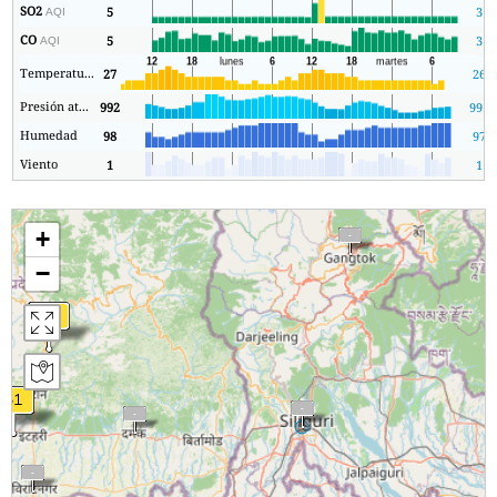
SO2
5
3
AQI
CO
5
3
AQI
Temperatura.
27
26
Presión atmosférica
992
991
Humedad
98
97
Viento
1
1
+
−