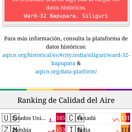
datos históricos.
Ward-32 Bapupara, Siliguri
Para más información, consulta la plataforma de
datos históricos:
aqicn.org/historical/es/#city:india/siliguri/ward-32-
bapupara
&
aqicn.org/data-platform/
Ranking de Calidad del Aire
🇺🇸
🇨🇦
165
131
Estados Unidos
Canadá
🇿🇲
🇮🇳
153
111
Zambia
India