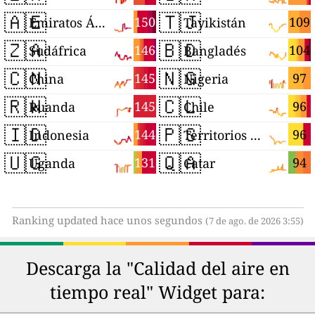
🇦🇪
🇹🇯
150
109
Emiratos Árabes Unidos
Tayikistán
🇿🇦
🇧🇩
146
104
Sudáfrica
Bangladés
🇨🇳
🇳🇬
145
97
China
Nigeria
🇷🇼
🇨🇱
145
96
Ruanda
Chile
🇮🇩
🇵🇸
144
96
Indonesia
Territorios Palestinos
🇺🇬
🇶🇦
131
94
Uganda
Catar
Ranking updated hace unos segundos
(7 de ago. de 2026 3:55)
Descarga la "Calidad del aire en
tiempo real" Widget para: