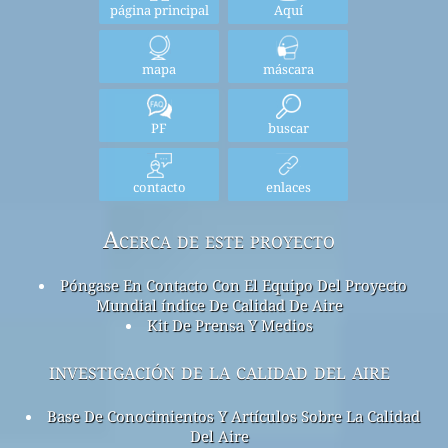
página principal
Aquí
mapa
máscara
PF
buscar
contacto
enlaces
Acerca de este proyecto
Póngase En Contacto Con El Equipo Del Proyecto
Mundial índice De Calidad De Aire
Kit De Prensa Y Medios
investigación de la calidad del aire
Base De Conocimientos Y Artículos Sobre La Calidad
Del Aire