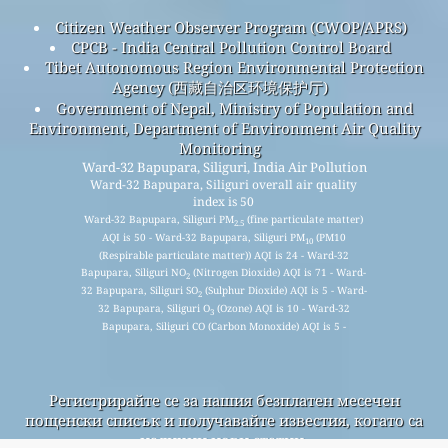
Citizen Weather Observer Program (CWOP/APRS)
CPCB - India Central Pollution Control Board
Tibet Autonomous Region Environmental Protection
Agency (西藏自治区环境保护厅)
Government of Nepal, Ministry of Population and
Environment, Department of Environment Air Quality
Monitoring
Ward-32 Bapupara, Siliguri, India Air Pollution
Ward-32 Bapupara, Siliguri overall air quality
index is 50
Ward-32 Bapupara, Siliguri PM
(fine particulate matter)
2.5
AQI is 50 - Ward-32 Bapupara, Siliguri PM
(PM10
10
(Respirable particulate matter)) AQI is 24 - Ward-32
Bapupara, Siliguri NO
(Nitrogen Dioxide) AQI is 71 - Ward-
2
32 Bapupara, Siliguri SO
(Sulphur Dioxide) AQI is 5 - Ward-
2
32 Bapupara, Siliguri O
(Ozone) AQI is 10 - Ward-32
3
Bapupara, Siliguri CO (Carbon Monoxide) AQI is 5 -
Регистрирайте се за нашия безплатен месечен
пощенски списък и получавайте известия, когато са
налични нови статии.