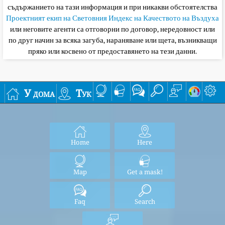
съдържанието на тази информация и при никакви обстоятелства
Проектният екип на Световния Индекс на Качеството на Въздуха
или неговите агенти са отговорни по договор, нередовност или
по друг начин за всяка загуба, нараняване или щета, възникващи
пряко или косвено от предоставянето на тези данни.
У дома
Тук
Home
Here
Map
Get a mask!
Faq
Search