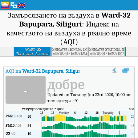
Замърсяването на въздуха в
Ward-32
Bapupara, Siliguri
: Индекс на
качеството на въздуха в реално време
(AQI)
Ward-32
Shigatse Hongda Company, Xigaze
Shigatse Stations, Xigaze
Bapupara, Siliguri
日喀则地区日喀则鸿达公司
日喀则地区日喀则监测站
AQI на
Ward-32 Bapupara, Siliguri
:
Индекс на качеството на възд
добре
-
Updated on Tuesday, Jun 23rd 2026, 10:00 am
температура:
-
°C
текущ
последните 2 дни
мин
PM2.5
50
23
AQI
PM10
24
18
AQI
O3
10
4
AQI