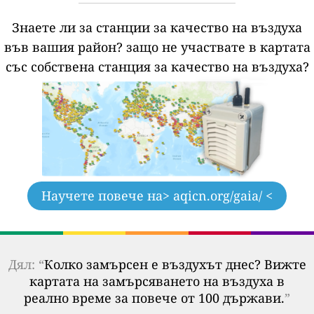
Знаете ли за станции за качество на въздуха
във вашия район?
защо не участвате в картата
със собствена станция за качество на въздуха?
Научете повече на
> aqicn.org/gaia/ <
Дял: “
Колко замърсен е въздухът днес? Вижте
картата на замърсяването на въздуха в
реално време за повече от 100 държави.
”