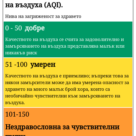
на въздуха (AQI).
Нива на загриженост за здравето
0 - 50
добре
Качеството на въздуха се счита за задоволително и
замърсяването на въздуха представлява малък или
никакъв риск
51 -100
умерен
Качеството на въздуха е приемливо; въпреки това за
някои замърсители може да има умерена опасност за
здравето на много малък брой хора, които са
необичайно чувствителни към замърсяването на
въздуха.
101-150
Нездравословна за чувствителни