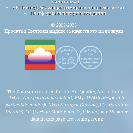
монитори...)
API (интерфейс за програмиране на приложения)
Платформа за исторически данни
© 2008-2025
Проектът Световен индекс за качеството на въздуха
The Data sources used for the Air Quality, Air Pollution,
PM
(
fine particulate matter
), PM
(
PM10 (Respirable
2.5
10
particulate matter)
), NO
(
Nitrogen Dioxide
), SO
(
Sulphur
2
2
Dioxide
), CO (
Carbon Monoxide
), O
(
Ozone
) and Weather
3
data in this page are coming from: