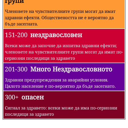
групи
Членовете на чувствителните групи могат да имат
здравни ефекти. Обществеността не е вероятно да
бъде засегната.
151-200
нездравословен
Всеки може да започне да изпитва здравни ефекти;
членовете на чувствителните групи могат да имат по-
сериозни последици за здравето
201-300
Много Нездравословното
Здравни предупреждения за аварийни условия.
Цялото население е по-вероятно да бъде засегнато.
300+
опасен
Сигнал за здравето: всеки може да има по-сериозни
последици за здравето