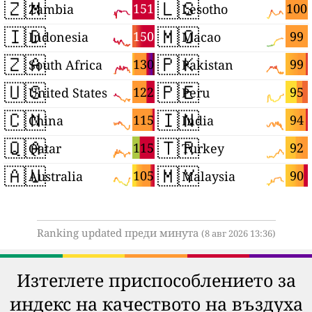
🇿🇲
🇱🇸
151
100
Zambia
Lesotho
🇮🇩
🇲🇴
150
99
Indonesia
Macao
🇿🇦
🇵🇰
130
99
South Africa
Pakistan
🇺🇸
🇵🇪
122
95
United States
Peru
🇨🇳
🇮🇳
115
94
China
India
🇶🇦
🇹🇷
115
92
Qatar
Turkey
🇦🇺
🇲🇾
105
90
Australia
Malaysia
Ranking updated преди минута
(8 авг 2026 13:36)
Изтеглете приспособлението за
индекс на качеството на въздуха