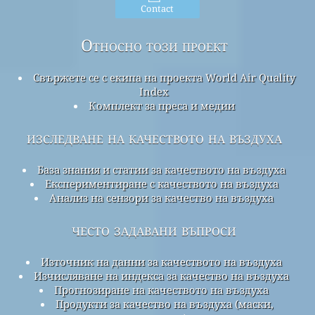
Contact
Относно този проект
Свържете се с екипа на проекта World Air Quality
Index
Комплект за преса и медии
изследване на качеството на въздуха
База знания и статии за качеството на въздуха
Експериментиране с качеството на въздуха
Анализ на сензори за качество на въздуха
често задавани въпроси
Източник на данни за качеството на въздуха
Изчисляване на индекса за качество на въздуха
Прогнозиране на качеството на въздуха
Продукти за качество на въздуха (маски,