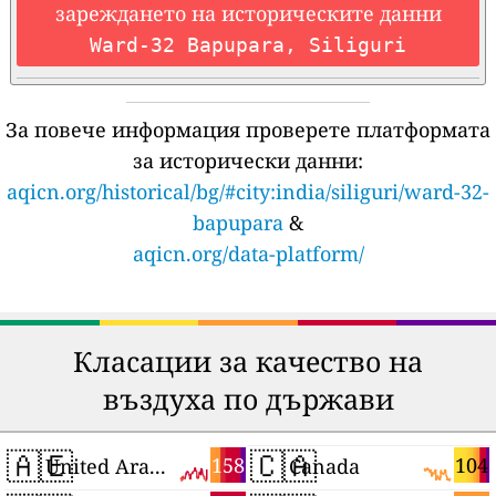
зареждането на историческите данни
Ward-32 Bapupara, Siliguri
За повече информация проверете платформата
за исторически данни:
aqicn.org/historical/bg/#city:india/siliguri/ward-32-
bapupara
&
aqicn.org/data-platform/
Класации за качество на
въздуха по държави
🇦🇪
🇨🇦
158
104
United Arab Emirates
Canada