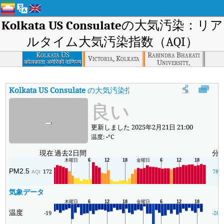
Kolkata US Consulate
の大気汚染：リア
ルタイム大気汚染指数（AQI）
Kolkata US
Rabindra Bharati
Victoria, Kolkata
Consulate
University,
कोलकाता अमेरिकी वाणिज्य
दूतावास
Kolkata
Kolkata US Consulate
の大気汚染指数
:
Kolkata US Consula
良い
-
更新しました 2025年2月21日 21:00
温度:
-
°C
現在
過去2日間
分
PM2.5
172
78
AQI
気象データ
温度
-19
-20