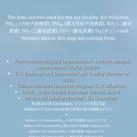
The Data sources used for the Air Quality, Air Pollution,
PM
(
小粒子状物質
), PM
(
吸入性粒子状物質
), NO
(
二酸化
2.5
10
2
窒素
), SO
(
二酸化硫黄
), CO (
一酸化炭素
), O
(
オゾン
) and
2
3
Weather data in this page are coming from:
World Meteorological Organization - surface synoptic
observations (WMO-SYNOP)
U.S. Embassy and Consulates' Air Quality Monitor in
India
Citizen Weather Observer Program (CWOP/APRS)
CPCB - India Central Pollution Control Board
Dhaka Air Quality Monitor - US Consulate
Kolkata US Consulate, インドの大気汚染
Kolkata US Consulate全体の空気の質の指標は172で
す。
Kolkata US ConsulatePM
(小粒子状物質) AQIは172です。 -
2.5
Kolkata US ConsulatePM
(吸入性粒子状物質) AQIはn/aです。
10
- Kolkata US ConsulateNO
(二酸化窒素) AQIはn/aです。 -
2
Kolkata US ConsulateSO
(二酸化硫黄) AQIはn/aです。 -