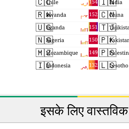
🇨🇱
🇮🇳
154
Chile
India
🇷🇼
🇨🇳
152
Rwanda
China
🇺🇬
🇹🇯
151
Uganda
Tajikist
🇳🇬
🇵🇰
150
Nigeria
Pakista
🇲🇿
🇵🇸
149
Mozambique
Palesti
🇮🇩
🇱🇸
132
Indonesia
Lesotho
इसके लिए वास्तविक 