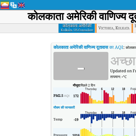
कोलकाता अमेरिकी वाणिज्य द
कोलकाता अमेरिकी
Victoria, Kolkata
वाणिज्य दूतावास
Kolkata US Consulate
कोलकाता अमेरिकी वाणिज्य दूतावास
का AQI
:
कोलकाता
-
अच्छा
Updated on Fr
तापमान:
-
°C
मौजूदा
पिछले 2 दिन
PM2.5
172
AQI
मौसम की जानकारी
Temp
-19
Pressure
1016