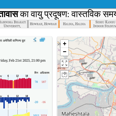
ूतावास
का वायु प्रदूषण: वास्तविक समय
Rabindra Bharati
Sidhu Kanhu
Howrah, Howrah
Haldia, Haldia
University,
Indoor Stadiu
Kolkata
Durgapur
 अमेरिकी वाणिज्य दूतावास का वास्तविक समय वायु गुणवत्ता सूचकांक (AQI)।
+
−
iday, Feb 21st 2025, 21:00 pm
मिन
अधिकतम
78
187
-20
-16
1011
1018