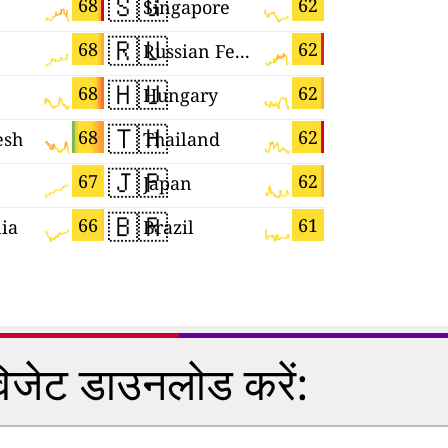
🇸🇬
🇸🇰
68
62
Singapore
Slovakia
🇷🇺
🇨🇿
68
62
Russian Federation
Czechia
🇭🇺
🇺🇦
68
62
Hungary
Ukraine
🇹🇭
🇭🇷
68
62
esh
Thailand
Croatia
🇯🇵
🇬🇷
67
62
Japan
Greece
🇧🇷
🇫🇷
66
61
ia
Brazil
France
विजेट डाउनलोड करें: