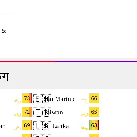
&
िंग
🇸🇲
🇨🇲
73
66
San Marino
Cameroo
🇹🇼
🇲🇨
72
65
Taiwan
Monaco
🇱🇰
🇵🇱
69
63
an
Sri Lanka
Poland