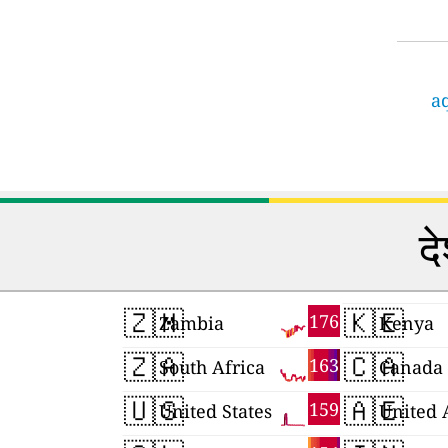
aq
दे
🇿🇲
🇰🇪
176
Zambia
Kenya
🇿🇦
🇨🇦
163
South Africa
Canada
🇺🇸
🇦🇪
159
United States