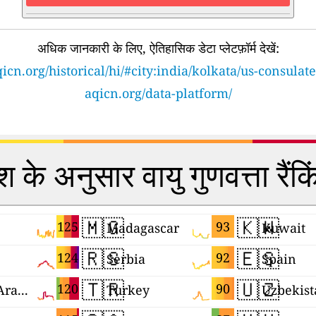
अधिक जानकारी के लिए, ऐतिहासिक डेटा प्लेटफ़ॉर्म देखें:
icn.org/historical/hi/#city:india/kolkata/us-consulate
aqicn.org/data-platform/
श के अनुसार वायु गुणवत्ता रैंक
🇲🇬
🇰🇼
125
93
Madagascar
Kuwait
🇷🇸
🇪🇸
124
92
Serbia
Spain
🇹🇷
🇺🇿
120
90
United Arab Emirates
Turkey
Uzbekist