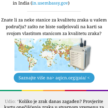
in India (
in.usembassy.gov
)
Znate li za neke stanice za kvalitetu zraka u vašem
području?
zašto ne biste sudjelovali na karti sa
svojom vlastitom stanicom za kvalitetu zraka?
Saznajte više na
> aqicn.org/gaia/ <
Udio: “
Koliko je zrak danas zagađen? Provjerite
kartu onečišćenja zraka u stvarnom vremenu za