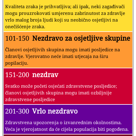
Kvaliteta zraka je prihvatljiva; ali ipak, neki zagađivači
mogu prouzrokovati umjerenu zabrinutost za zdravlje
vrlo malog broja ljudi koji su neobično osjetljivi na
onečišćenje zraka.
101-150
Nezdravo za osjetljive skupine
Članovi osjetljivih skupina mogu imati posljedice na
zdravlje. Vjerovatno neće imati utjecaja na širu
popilaciju.
151-200
nezdrav
Svatko može početi osjećati zdravstvene posljedice;
članovi osjetljivih skupina mogu imati ozbiljnije
zdravstvene posljedice
201-300
Vrlo nezdravo
Zdravstvena upozorenja o izvanrednim okolnostima.
Veća je vjerojatnost da će cijela populacija biti pogođena.