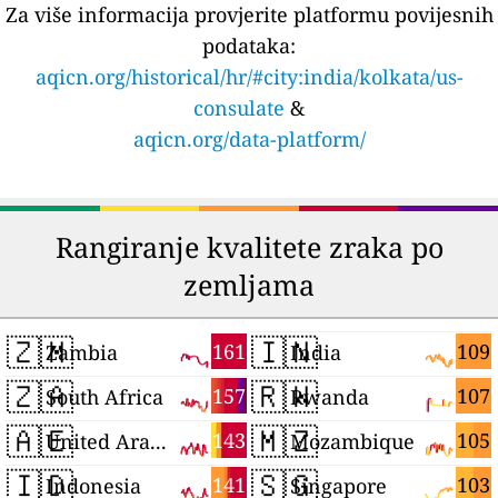
Za više informacija provjerite platformu povijesnih
podataka:
aqicn.org/historical/hr/#city:india/kolkata/us-
consulate
&
aqicn.org/data-platform/
Rangiranje kvalitete zraka po
zemljama
🇿🇲
🇮🇳
161
109
Zambia
India
🇿🇦
🇷🇼
157
107
South Africa
Rwanda
🇦🇪
🇲🇿
143
105
United Arab Emirates
Mozambique
🇮🇩
🇸🇬
141
103
Indonesia
Singapore