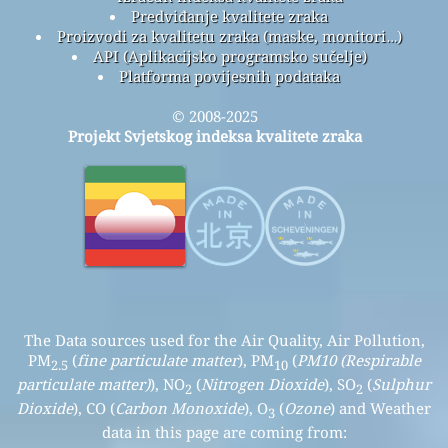
Predviđanje kvalitete zraka
Proizvodi za kvalitetu zraka (maske, monitori…)
API (Aplikacijsko programsko sučelje)
Platforma povijesnih podataka
© 2008-2025
Projekt Svjetskog indeksa kvalitete zraka
The Data sources used for the Air Quality, Air Pollution,
PM
(
fine particulate matter
), PM
(
PM10 (Respirable
2.5
10
particulate matter)
), NO
(
Nitrogen Dioxide
), SO
(
Sulphur
2
2
Dioxide
), CO (
Carbon Monoxide
), O
(
Ozone
) and Weather
3
data in this page are coming from: