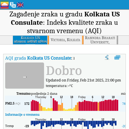
Zagađenje zraka u gradu
Kolkata US
Consulate
: Indeks kvalitete zraka u
stvarnom vremenu (AQI)
Kolkata US
Rabindra Bharati
Victoria, Kolkata
Consulate
University,
कोलकाता अमेरिकी वाणिज्य
दूतावास
Kolkata
AQI grada
Kolkata US Consulate
:
Kolkata US Consulate Indeks kval
Dobro
-
Updated on Friday, Feb 21st 2025, 21:00 pm
temperatura:
-
°C
Trenutno
posljednja 2 dana
min
PM2.5
172
78
AQI
Informacije o vremenu
Temp
-19
-20