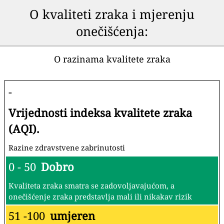
O kvaliteti zraka i mjerenju
onečišćenja:
O razinama kvalitete zraka
-
Vrijednosti indeksa kvalitete zraka
(AQI).
Razine zdravstvene zabrinutosti
0 - 50
Dobro
Kvaliteta zraka smatra se zadovoljavajućom, a
onečišćenje zraka predstavlja mali ili nikakav rizik
51 -100
umjeren