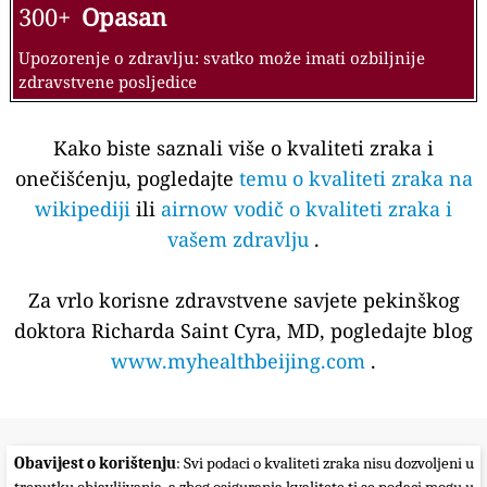
300+
Opasan
Upozorenje o zdravlju: svatko može imati ozbiljnije
zdravstvene posljedice
Kako biste saznali više o kvaliteti zraka i
onečišćenju, pogledajte
temu o kvaliteti zraka na
wikipediji
ili
airnow vodič o kvaliteti zraka i
vašem zdravlju
.
Za vrlo korisne zdravstvene savjete pekinškog
doktora Richarda Saint Cyra, MD, pogledajte blog
www.myhealthbeijing.com
.
Obavijest o korištenju
: Svi podaci o kvaliteti zraka nisu dozvoljeni u