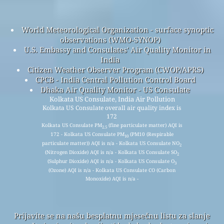
World Meteorological Organization - surface synoptic
observations (WMO-SYNOP)
U.S. Embassy and Consulates' Air Quality Monitor in
India
Citizen Weather Observer Program (CWOP/APRS)
CPCB - India Central Pollution Control Board
Dhaka Air Quality Monitor - US Consulate
Kolkata US Consulate, India Air Pollution
Kolkata US Consulate overall air quality index is
172
Kolkata US Consulate PM
(fine particulate matter) AQI is
2.5
172 - Kolkata US Consulate PM
(PM10 (Respirable
10
particulate matter)) AQI is n/a - Kolkata US Consulate NO
2
(Nitrogen Dioxide) AQI is n/a - Kolkata US Consulate SO
2
(Sulphur Dioxide) AQI is n/a - Kolkata US Consulate O
3
(Ozone) AQI is n/a - Kolkata US Consulate CO (Carbon
Monoxide) AQI is n/a -
Prijavite se na našu besplatnu mjesečnu listu za slanje