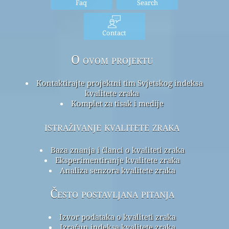
Faq
Search
Contact
O ovom projektu
Kontaktirajte projektni tim Svjetskog indeksa
kvalitete zraka
Komplet za tisak i medije
istraživanje kvalitete zraka
Baza znanja i članci o kvaliteti zraka
Eksperimentiranje kvalitete zraka
Analiza senzora kvalitete zraka
Često postavljana pitanja
Izvor podataka o kvaliteti zraka
Izračun indeksa kvalitete zraka