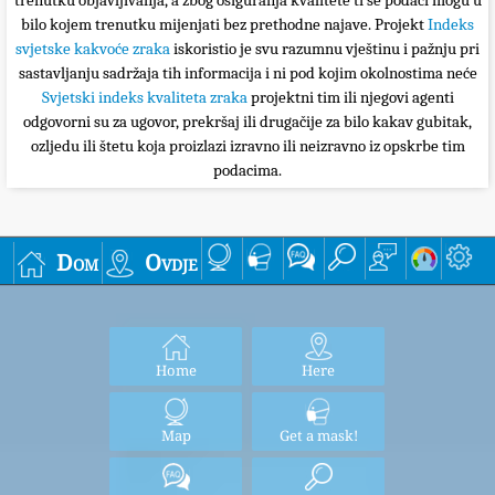
trenutku objavljivanja, a zbog osiguranja kvalitete ti se podaci mogu u
bilo kojem trenutku mijenjati bez prethodne najave. Projekt
Indeks
svjetske kakvoće zraka
iskoristio je svu razumnu vještinu i pažnju pri
sastavljanju sadržaja tih informacija i ni pod kojim okolnostima neće
Svjetski indeks kvaliteta zraka
projektni tim ili njegovi agenti
odgovorni su za ugovor, prekršaj ili drugačije za bilo kakav gubitak,
ozljedu ili štetu koja proizlazi izravno ili neizravno iz opskrbe tim
podacima.
Dom
Ovdje
Home
Here
Map
Get a mask!