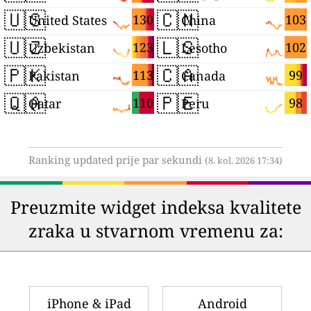
🇺🇸
🇨🇳
130
103
United States
China
🇺🇿
🇱🇸
123
102
Uzbekistan
Lesotho
🇵🇰
🇨🇦
113
99
Pakistan
Canada
🇶🇦
🇵🇪
110
98
Qatar
Peru
Ranking updated prije par sekundi
(8. kol. 2026 17:34)
Preuzmite widget indeksa kvalitete
zraka u stvarnom vremenu za:
iPhone & iPad
Android