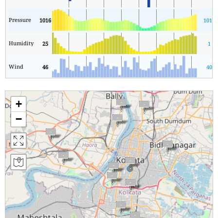
Pressure
1016
1011
Humidity
25
1
Wind
46
40
+
−