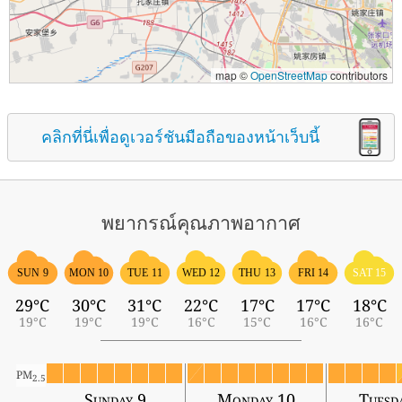
map ©
OpenStreetMap
contributors
คลิกที่นี่เพื่อดูเวอร์ชันมือถือของหน้าเว็บนี้
พยากรณ์คุณภาพอากาศ
SUN 9
MON 10
TUE 11
WED 12
THU 13
FRI 14
SAT 15
29°C
30°C
31°C
22°C
17°C
17°C
18°C
19°C
19°C
19°C
16°C
15°C
16°C
16°C
PM
2.5
Sunday 9
Monday 10
Tuesd