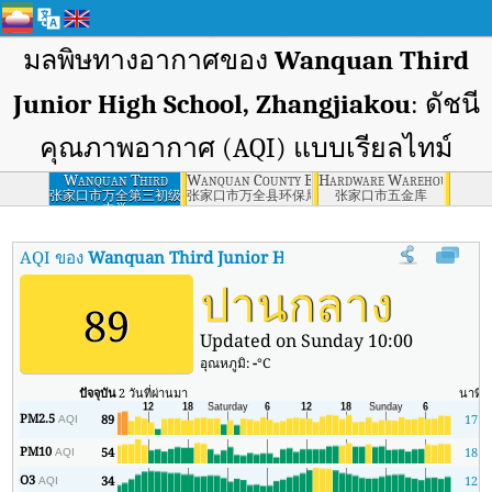
มลพิษทางอากาศของ
Wanquan Third
Junior High School, Zhangjiakou
: ดัชนี
คุณภาพอากาศ (AQI) แบบเรียลไทม์
Wanquan Third
Wanquan County Environmental Protection B
Hardware Warehouse, Zha
Junior High School,
张家口市万全第三初级
张家口市万全县环保局
张家口市五金库
中学
Zhangjiakou
AQI ของ
Wanquan Third Junior High School, Zhangjiakou
:
ปานกลาง
89
Updated on Sunday 10:00
อุณหภูมิ:
-
°C
ปัจจุบัน
2 วันที่ผ่านมา
นาที
ส
PM2.5
89
17
AQI
PM10
54
18
AQI
O3
34
12
AQI