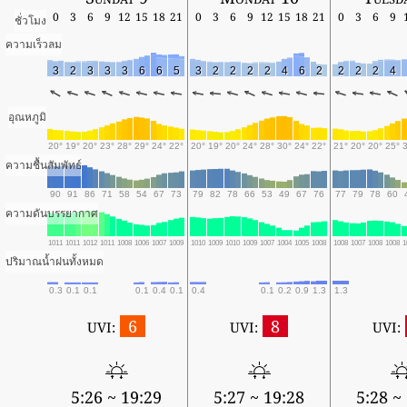
0
3
6
9
12
15
18
21
0
3
6
9
12
15
18
21
0
3
6
9
ชั่วโมง
ความเร็วลม
3
2
3
3
3
6
6
5
3
2
2
2
2
4
6
2
2
2
2
4
อุณหภูมิ
20°
19°
20°
23°
28°
29°
24°
22°
20°
19°
20°
24°
28°
30°
24°
22°
21°
20°
20°
25°
ความชื้นสัมพัทธ์
90
91
86
71
58
54
67
73
79
82
78
66
53
49
67
76
77
79
78
60
ความดันบรรยากาศ
1011
1011
1012
1011
1008
1006
1007
1009
1010
1009
1010
1009
1007
1004
1005
1008
1008
1007
1008
1008
1
ปริมาณน้ำฝนทั้งหมด
0.3
0.1
0.1
0.1
0.4
0.1
0.4
0.1
0.2
0.9
1.3
1.3
6
8
UVI:
UVI:
UVI:
5:26 ~ 19:29
5:27 ~ 19:28
5:28 ~