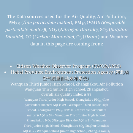
The Data sources used for the Air Quality, Air Pollution,
PM
(
fine particulate matter
), PM
(
PM10 (Respirable
2.5
10
particulate matter)
), NO
(
Nitrogen Dioxide
), SO
(
Sulphur
2
2
Dioxide
), CO (
Carbon Monoxide
), O
(
Ozone
) and Weather
3
data in this page are coming from:
Citizen Weather Observer Program (CWOP/APRS)
Hebei Province Environment Protection Agency (河北省
空气质量自动发布系统)
Wanquan Third Junior High School, Zhangjiakou Air Pollution
Wanquan Third Junior High School, Zhangjiakou
overall air quality index is 89
Wanquan Third Junior High School, Zhangjiakou PM
(fine
2.5
particulate matter) AQI is 89 - Wanquan Third Junior High
School, Zhangjiakou PM
(PM10 (Respirable particulate
10
matter)) AQI is 54 - Wanquan Third Junior High School,
Zhangjiakou NO
(Nitrogen Dioxide) AQI is 9 - Wanquan
2
Third Junior High School, Zhangjiakou SO
(Sulphur Dioxide)
2
AQI is 5 - Wanquan Third Junior High School, Zhangjiakou O
3