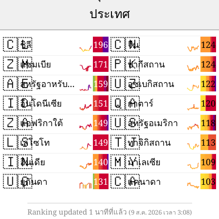
ประเทศ
🇨🇱
🇨🇳
196
124
ชิลี
จีน
🇿🇲
🇵🇰
171
124
แซมเบีย
ปากีสถาน
🇦🇪
🇺🇿
159
122
สหรัฐอาหรับเอมิเรตส์
อุซเบกิสถาน
🇮🇩
🇶🇦
151
120
อินโดนีเซีย
กาตาร์
🇿🇦
🇺🇸
149
118
แอฟริกาใต้
สหรัฐอเมริกา
🇱🇸
🇹🇯
149
113
เลโซโท
ทาจิกิสถาน
🇮🇳
🇲🇾
140
109
อินเดีย
มาเลเซีย
🇺🇬
🇨🇦
131
103
ยูกันดา
แคนาดา
Ranking updated 1 นาทีที่แล้ว
(9 ส.ค. 2026 เวลา 3:08)