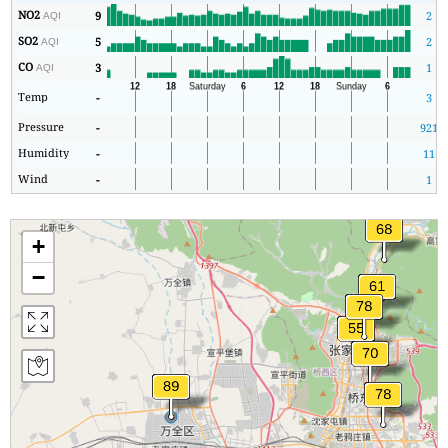
NO2
9
2
AQI
SO2
5
2
AQI
CO
3
1
AQI
Temp
-
3
Pressure
-
921
Humidity
-
11
Wind
-
1
+
−