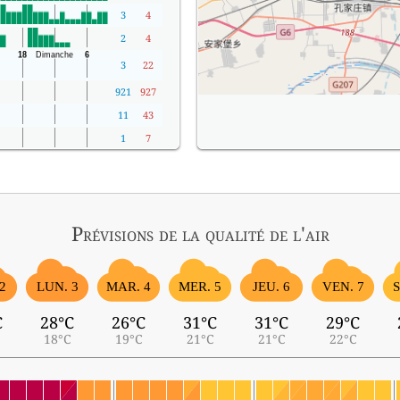
3
4
2
4
3
22
921
927
11
43
1
7
Prévisions
de la qualité de l'air
2
LUN. 3
MAR. 4
MER. 5
JEU. 6
VEN. 7
S
C
28°C
26°C
31°C
31°C
29°C
18°C
19°C
21°C
21°C
22°C