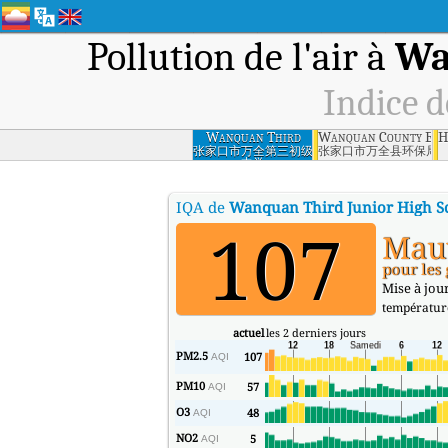
Pollution de l'air à
Wa
Indice d
Wanquan Third
Wanquan County Envi
H
Junior High School,
张家口市万全第三初级
张家口市万全县环保局
中学
Zhangjiakou
IQA de
Wanquan Third Junior High S
107
Mau
pour les 
Mise à jou
températur
actuel
les 2 derniers jours
PM2.5
107
AQI
PM10
57
AQI
O3
48
AQI
NO2
5
AQI