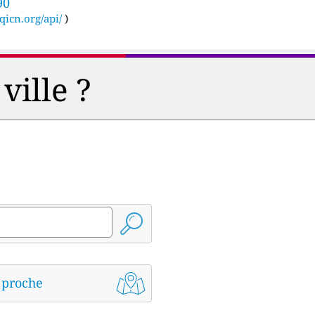
90
qicn.org/api/
)
ville ?
s proche