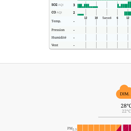
SO2
3
AQI
CO
2
AQI
Temp.
-
Pression
-
Humidité
-
Vent
-
DIM. 
28°
22°C
PM
2.5