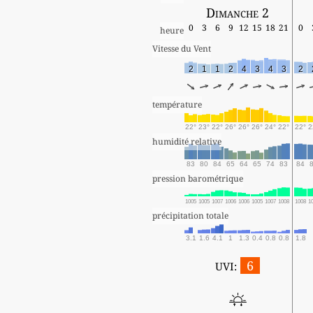
Dimanche 2
0
3
6
9
12
15
18
21
0
heure
Vitesse du Vent
2
1
1
2
4
3
4
3
2
température
22°
23°
22°
26°
26°
26°
24°
22°
22°
2
humidité relative
83
80
84
65
64
65
74
83
84
pression barométrique
1005
1005
1007
1006
1006
1005
1007
1008
1008
1
précipitation totale
3.1
1.6
4.1
1
1.3
0.4
0.8
0.8
1.8
6
UVI: