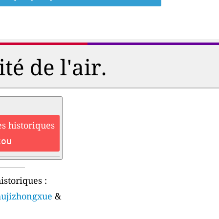
é de l'air.
s historiques
kou
istoriques :
hujizhongxue
&