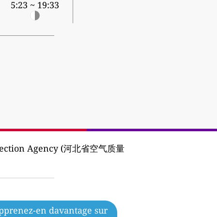
5:23 ~ 19:33
rotection Agency (河北省空气质量
pprenez-en davantage sur