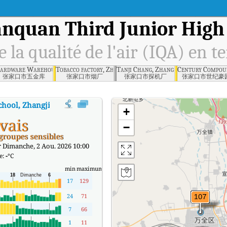
nquan Third Junior High 
e la qualité de l'air (IQA) en t
ronmental Protection Bureau, Zhangjiakou
ardware Warehouse, Zhangjiakou
Tobacco factory, Zhangjiakou
Tanji Chang, Zhangjiakou
Century Compou
张家口市五金库
张家口市烟厂
张家口市探机厂
张家口市世纪豪
chool, Zhangjiakou
:
Indice de la qualité de l'air (IQA) à Wanquan Third J
+
vais
−
groupes sensibles
r Dimanche, 2 Aou. 2026 10:00
e:
-
°C
min
maximum
17
129
24
71
7
66
1
11