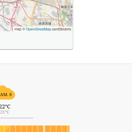
map ©
OpenStreetMap
contributors
AM. 8
22°C
21°C