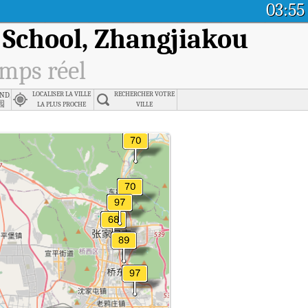
03:55
School, Zhangjiakou
emps réel
nd, Zhangjiakou
LOCALISER LA VILLE
RECHERCHER VOTRE
园
LA PLUS PROCHE
VILLE
unior High School, Zhangjiakou en temps réel.