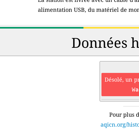
alimentation USB, du matériel de mon
Données hi
Désolé, un p
Wa
Pour plus d
aqicn.org/his