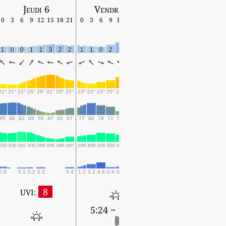
Jeudi 6
Vendredi 7
Samedi 8
0
3
6
9
12
15
18
21
0
3
6
9
12
15
18
21
0
3
6
9
12
15
18
1
0
0
1
1
3
2
2
1
1
0
2
5
5
5
3
3
3
3
3
2
1
0
21°
21°
22°
26°
29°
31°
28°
25°
23°
22°
23°
25°
29°
27°
24°
22°
21°
21°
21°
21°
21°
22°
21°
85
88
82
69
55
47
60
67
77
86
78
72
55
61
74
81
86
91
94
92
87
87
89
1010
1010
1011
1010
1008
1006
1006
1007
1008
1009
1010
1010
1009
1008
1010
1011
1011
1012
1013
1013
1012
1012
1011
0.8
0.1
0.2
0.3
0.4
1.2
3.2
4.8
0.4
0.8
0.5
0.9
0.3
0.8
0.6
1.3
0.8
0.9
8
UVI:
5:24 ~ 19:32
5:25 ~ 19:31