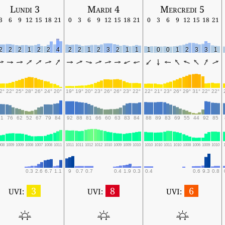
Lundi 3
Mardi 4
Mercredi 5
3
6
9
12
15
18
21
0
3
6
9
12
15
18
21
0
3
6
9
12
15
18
21
2
2
2
1
2
2
4
2
2
1
2
3
2
1
1
1
0
0
1
2
3
3
1
2°
22°
25°
28°
26°
24°
20°
19°
19°
20°
23°
26°
26°
23°
22°
22°
21°
23°
26°
29°
31°
22°
22°
81
76
62
52
67
79
84
92
88
81
66
60
63
83
84
88
89
83
69
55
44
92
85
008
1009
1009
1008
1007
1008
1011
1011
1011
1012
1012
1010
1009
1009
1010
1010
1010
1011
1010
1008
1006
1009
1010
0.3
2.6
6.7
1.1
9
0.7
0.7
0.4
1.9
0.3
0.4
0.6
9.3
0.8
3
8
6
UVI:
UVI:
UVI: