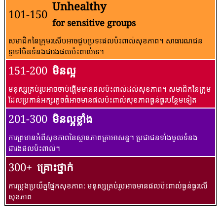
Unhealthy
101-150
for sensitive groups
សមាជិកនៃក្រុមរសើបអាចជួបប្រទះផលប៉ះពាល់សុខភាព។ សាធារណជន​
ទូទៅ​មិន​ទំនង​ជា​រង​ផល​ប៉ះពាល់​ទេ។
151-200
មិនល្អ
មនុស្សគ្រប់រូបអាចចាប់ផ្តើមមានផលប៉ះពាល់ដល់សុខភាព។ សមាជិកនៃក្រុម
ដែលប្រកាន់អក្សរតូចធំអាចមានផលប៉ះពាល់សុខភាពធ្ងន់ធ្ងរបន្ថែមទៀត
201-300
មិនល្អខ្លាំង
ការព្រមានអំពីសុខភាពនៃស្ថានភាពគ្រាអាសន្ន។ ប្រជាជនទាំងមូលទំនង
ជារងផលប៉ះពាល់។
300+
គ្រោះថ្នាក់
ការប្រុងប្រយ័ត្នផ្នែកសុខភាព: មនុស្សគ្រប់រូបអាចមានផលប៉ះពាល់ធ្ងន់ធ្ងរលើ
សុខភាព