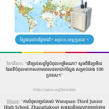
ស្វែងយល់បន្ថែមនៅ
> aqicn.org/gaia/ <
ចែករំលែក: “
តើ​ខ្យល់​សព្វថ្ងៃ​បំពុល​កម្រិត​ណា? សូមពិនិត្យមើល
ផែនទីបំពុលអាកាសតាមពេលវេលាជាក់ស្តែង សម្រាប់ជាង 100
ប្រទេស។
”
https://aqicn.org/here/km/
Share
: “
ការបំពុលខ្យល់របស់ Wanquan Third Junior
High School, Zhangjiakou៖ សន្ទស្សន៍គុណភាពខ្យល់តាម