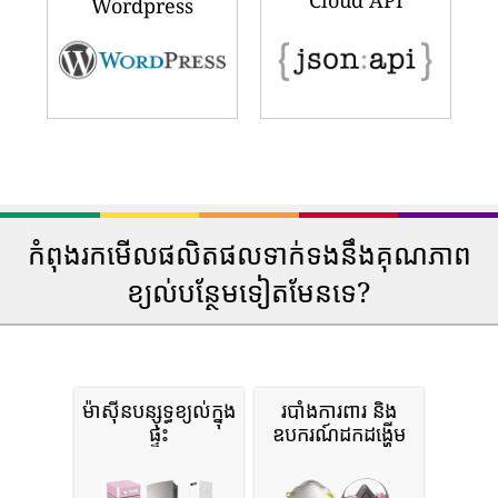
Cloud API
Wordpress
កំពុងរកមើលផលិតផលទាក់ទងនឹងគុណភាព
ខ្យល់បន្ថែមទៀតមែនទេ?
ម៉ាស៊ីនបន្សុទ្ធខ្យល់ក្នុង
របាំងការពារ និង
ផ្ទះ
ឧបករណ៍ដកដង្ហើម