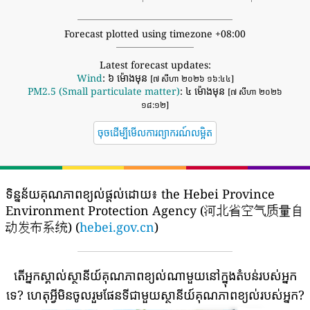
Forecast plotted using timezone +08:00
Latest forecast updates:
Wind
: ៦ ម៉ោងមុន
[៧ សីហា ២០២៦ ១៦:៤៤]
PM2.5 (Small particulate matter)
: ៤ ម៉ោងមុន
[៧ សីហា ២០២៦
១៨:១២]
ចុចដើម្បីមើលការព្យាករណ៍លម្អិត
ទិន្នន័យគុណភាពខ្យល់ផ្តល់ដោយ៖
the Hebei Province
Environment Protection Agency (河北省空气质量自
动发布系统) (
hebei.gov.cn
)
តើអ្នកស្គាល់ស្ថានីយ៍គុណភាពខ្យល់ណាមួយនៅក្នុងតំបន់របស់អ្នក
ទេ?
ហេតុអ្វីមិនចូលរួមផែនទីជាមួយស្ថានីយ៍គុណភាពខ្យល់របស់អ្នក?