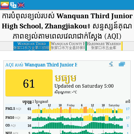
ការបំពុលខ្យល់របស់
Wanquan Third Junior
High School, Zhangjiakou
៖ សន្ទស្សន៍គុណ
ភាពខ្យល់តាមពេលវេលាជាក់ស្តែង (AQI)
Wanquan Third
Wanquan County Environmental Protection B
Hardware Warehouse, Zha
Junior High School,
张家口市万全第三初级
张家口市万全县环保局
张家口市五金库
中学
Zhangjiakou
AQI របស់
Wanquan Third Junior High School, Zhangjiakou
:
មធ្យម
61
Updated on Saturday 5:00
សីតុណ្ហភាព:
-
°C
បច្ចុប្បន្ន
2 ថ្ងៃកន្លងទៅ
នាទី
អត
PM2.5
61
17
AQI
PM10
26
17
AQI
O3
16
5
AQI
NO2
5
1
AQI