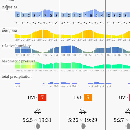
ល្បឿនខ្យល់
3
2
2
3
4
7
5
3
2
2
2
2
4
6
5
4
3
3
2
3
សីតុណ្ហភាព
20°
20°
20°
25°
28°
29°
24°
21°
20°
19°
20°
23°
28°
28°
23°
21°
20°
19°
20°
23°
relative humidity
85
88
86
71
58
56
77
84
90
94
90
75
60
59
77
79
82
86
82
69
barometric pressure
1013
1014
1015
1014
1011
1008
1010
1011
1011
1011
1012
1010
1007
1005
1006
1008
1009
1008
1009
1008
1
total precipitation
0.4
2
0.4
1.2
0.1
0.1
0.4
1.6
0.4
0.4
7
5
UVI:
UVI:
UVI:
5:25 ~ 19:31
5:26 ~ 19:29
5:27 ~