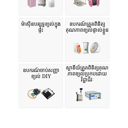
ម៉ាស៊ីនបន្សុទ្ធខ្យល់ក្នុង
ឧបករណ៍ត្រួតពិនិត្យ
ផ្ទះ
គុណភាពខ្យល់ផ្ទាល់ខ្លួន
ស្ថានីយ៍ត្រួតពិនិត្យគុណ
ឧបករណ៍ចាប់សញ្ញា
ភាពខ្យល់ប្រកបដោយ
ខ្យល់ DIY
វិជ្ជាជីវៈ