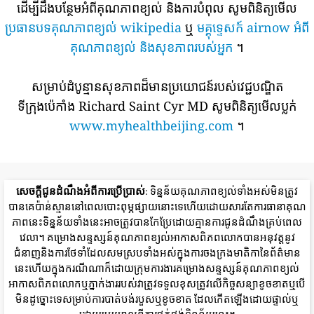
ដើម្បីដឹងបន្ថែមអំពីគុណភាពខ្យល់ និងការបំពុល សូមពិនិត្យមើល
ប្រធានបទគុណភាពខ្យល់ wikipedia
ឬ
មគ្គុទ្ទេសក៍ airnow អំពី
គុណភាពខ្យល់ និងសុខភាពរបស់អ្នក
។
សម្រាប់ដំបូន្មានសុខភាពដ៏មានប្រយោជន៍របស់វេជ្ជបណ្ឌិត
ទីក្រុងប៉េកាំង Richard Saint Cyr MD សូមពិនិត្យមើលប្លក់
www.myhealthbeijing.com
។
សេចក្តីជូនដំណឹងអំពីការប្រើប្រាស់
: ទិន្នន័យគុណភាពខ្យល់ទាំងអស់មិនត្រូវ
បានគេប៉ាន់ស្មាននៅពេលបោះពុម្ភផ្សាយនោះទេហើយដោយសារតែការធានាគុណ
ភាពនេះទិន្នន័យទាំងនេះអាចត្រូវបានកែប្រែដោយគ្មានការជូនដំណឹងគ្រប់ពេល
វេលា។ គម្រោងសន្ទស្សន៍គុណភាពខ្យល់អាកាសពិភពលោកបានអនុវត្តនូវ
ជំនាញនិងការថែទាំដែលសមស្របទាំងអស់ក្នុងការចងក្រងមាតិកានៃព័ត៌មាន
នេះហើយក្នុងករណីណាក៏ដោយក្រុមការងារគម្រោងសន្ទស្សន៍គុណភាពខ្យល់
អាកាសពិភពលោកឬភ្នាក់ងាររបស់វាត្រូវទទួលខុសត្រូវលើកិច្ចសន្យាខូចខាតឬបើ
មិនដូច្នោះទេសម្រាប់ការបាត់បង់របួសឬខូចខាត ដែលកើតឡើងដោយផ្ទាល់ឬ