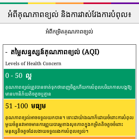
អំពីគុណភាពខ្យល់ និងការវាស់វែងការបំពុល៖
អំពីកម្រិតគុណភាពខ្យល់
-
តម្លៃសន្ទស្សន៍គុណភាពខ្យល់ (AQI)
Levels of Health Concern
0 - 50
ល្អ
គុណភាពខ្យល់ត្រូវបានចាត់ទុកថាពេញចិត្តហើយការបំពុលបរិយាកាសបង្កឱ្យ
មានហានិភ័យតិចតួចឬគ្មាន
51 -100
មធ្យម
គុណភាពខ្យល់អាចទទួលយកបាន។ ទោះជាយ៉ាងណាក៏ដោយចំពោះការបំពុល
មួយចំនួនវាអាចមានការព្រួយបារម្ភខាងសុខភាពក្នុងកម្រិតតិចតួចចំពោះ
មនុស្សតិចតួចដែលងាយទទួលរងការបំពុលខ្យល់។