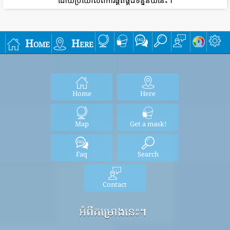
ដោយប្រយោលពីការផ្គត់ផ្គង់ទិន្នន័យនេះ។
Home
Here
Home
Here
Map
Get a mask!
Faq
Search
Contact
អំពីគម្រោងនេះ។