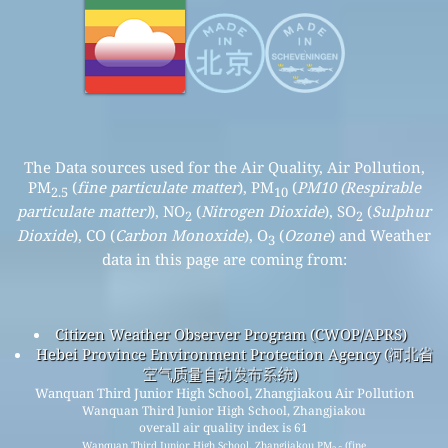
The Data sources used for the Air Quality, Air Pollution,
PM
(
fine particulate matter
), PM
(
PM10 (Respirable
2.5
10
particulate matter)
), NO
(
Nitrogen Dioxide
), SO
(
Sulphur
2
2
Dioxide
), CO (
Carbon Monoxide
), O
(
Ozone
) and Weather
3
data in this page are coming from:
Citizen Weather Observer Program (CWOP/APRS)
Hebei Province Environment Protection Agency (河北省
空气质量自动发布系统)
Wanquan Third Junior High School, Zhangjiakou Air Pollution
Wanquan Third Junior High School, Zhangjiakou
overall air quality index is 61
Wanquan Third Junior High School, Zhangjiakou PM
(fine