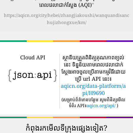
ពេលវេលាជាក់ស្តែង (AQI)
”
https://aqicn.org/city/hebei/zhangjiakoushi/wanquandisanc
hujizhongxue/km/
Cloud API
ស្ថានីយត្រួតពិនិត្យគុណភាពខ្យល់
នេះ ទិន្នន័យតាមពេលវេលាជាក់
ស្តែងអាចចូលប្រើតាមកម្មវិធីដោយ
ប្រើ url API នេះ៖
aqicn.org/data-platform/a
pi/H9690
(
សម្រាប់ព័ត៌មានបន្ថែម សូមពិនិត្យមើល
ទំព័រ API៖
aqicn.org/api/
)
កំពុងរកមើលទីក្រុងផ្សេងទៀត?