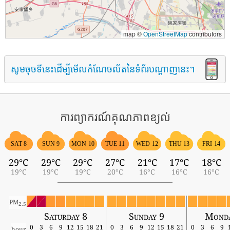
map ©
OpenStreetMap
contributors
សូមចុចទីនេះដើម្បីមើលកំណែចល័តនៃទំព័របណ្តាញនេះ។
ការព្យាករណ៍គុណភាពខ្យល់
SAT 8
SUN 9
MON 10
TUE 11
WED 12
THU 13
FRI 14
29°C
29°C
29°C
27°C
21°C
17°C
18°C
19°C
19°C
19°C
20°C
16°C
16°C
16°C
PM
2.5
Saturday 8
Sunday 9
Monda
0
3
6
9
12
15
18
21
0
3
6
9
12
15
18
21
0
3
6
9
hour