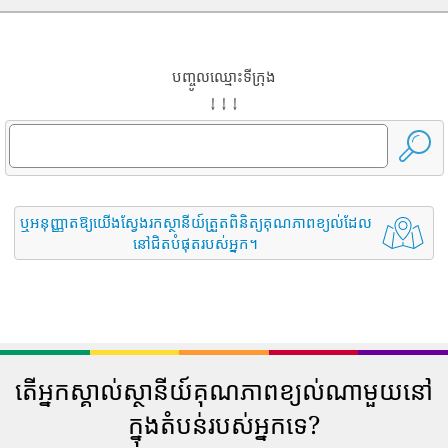
បញ្ចូលឈ្មោះទីក្រុង
↓ ↓ ↓
ឬអនុញ្ញាតឱ្យយើងស្វែងរកស្ថានីយ៍ត្រួតពិនិត្យគុណភាពខ្យល់ដែល
នៅជិតបំផុតរបស់អ្នក។
តើអ្នកស្គាល់ស្ថានីយ៍គុណភាពខ្យល់ណាមួយនៅ
ក្នុងតំបន់របស់អ្នកទេ?