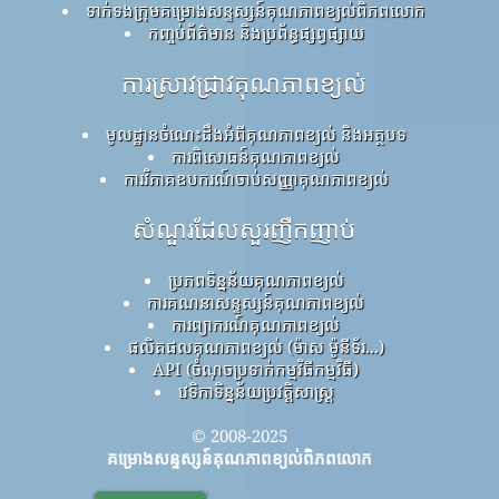
ទាក់ទងក្រុមគម្រោងសន្ទស្សន៍គុណភាពខ្យល់ពិភពលោក
កញ្ចប់ព័ត៌មាន និងប្រព័ន្ធផ្សព្វផ្សាយ
ការស្រាវជ្រាវគុណភាពខ្យល់
មូលដ្ឋានចំណេះដឹងអំពីគុណភាពខ្យល់ និងអត្ថបទ
ការពិសោធន៍គុណភាពខ្យល់
ការវិភាគឧបករណ៍ចាប់សញ្ញាគុណភាពខ្យល់
សំណួរដែលសួរញឹកញាប់
ប្រភពទិន្នន័យគុណភាពខ្យល់
ការគណនាសន្ទស្សន៍គុណភាពខ្យល់
ការព្យាករណ៍គុណភាពខ្យល់
ផលិតផលគុណភាពខ្យល់ (ម៉ាស ម៉ូនីទ័រ...)
API (ចំណុចប្រទាក់កម្មវិធីកម្មវិធី)
វេទិកាទិន្នន័យប្រវត្តិសាស្ត្រ
© 2008-2025
គម្រោងសន្ទស្សន៍គុណភាពខ្យល់ពិភពលោក