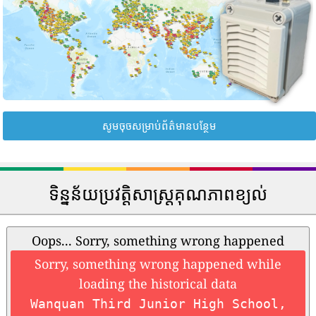
សូមចុចសម្រាប់ព័ត៌មានបន្ថែម
ទិន្នន័យប្រវត្តិសាស្រ្តគុណភាពខ្យល់
Oops... Sorry, something wrong happened
Sorry, something wrong happened while
loading the historical data
Wanquan Third Junior High School,