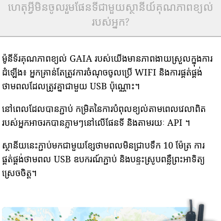
ហេតុអ្វីមិនចូលរួមផែនទីជាមួយស្ថានីយ៍គុណភាពខ្យល់
របស់អ្នក?
ម៉ូនីទ័រគុណភាពខ្យល់ GAIA របស់យើងមានភាពងាយស្រួលក្នុងការ
ដំឡើង៖ អ្នកគ្រាន់តែត្រូវការចំណុចចូលប្រើ WIFI និងការផ្គត់ផ្គង់
ថាមពលដែលត្រូវគ្នាជាមួយ USB ប៉ុណ្ណោះ។
នៅពេលដែលបានភ្ជាប់ កម្រិតនៃការបំពុលខ្យល់តាមពេលវេលាពិត
របស់អ្នកអាចរកបានភ្លាមៗនៅលើផែនទី និងតាមរយៈ API ។
ស្ថានីយនេះភ្ជាប់មកជាមួយខ្សែថាមពលមិនជ្រាបទឹក 10 ម៉ែត្រ ការ
ផ្គត់ផ្គង់ថាមពល USB ឧបករណ៍ភ្ជាប់ និងបន្ទះស្រូបពន្លឺព្រះអាទិត្យ
ស្រេចចិត្ត។