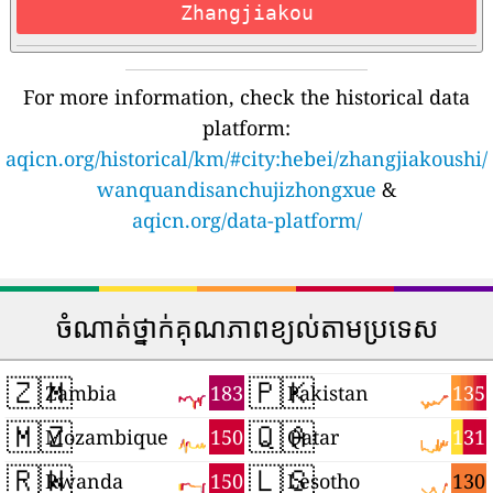
Zhangjiakou
For more information, check the historical data
platform:
aqicn.org/historical/km/#city:hebei/zhangjiakoushi/
wanquandisanchujizhongxue
&
aqicn.org/data-platform/
ចំណាត់ថ្នាក់គុណភាពខ្យល់តាមប្រទេស
🇿🇲
🇵🇰
183
135
Zambia
Pakistan
🇲🇿
🇶🇦
150
131
Mozambique
Qatar
🇷🇼
🇱🇸
150
130
Rwanda
Lesotho