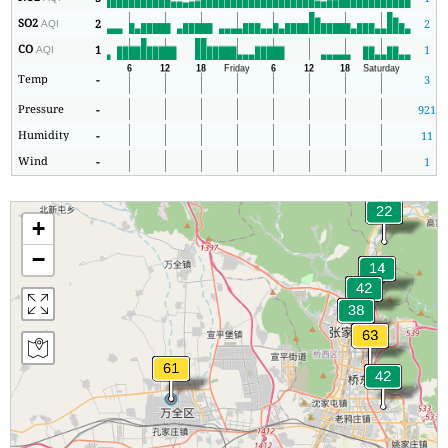
SO2
2
2
AQI
CO
1
1
AQI
Temp
-
3
Pressure
-
921
Humidity
-
11
Wind
-
1
+
−