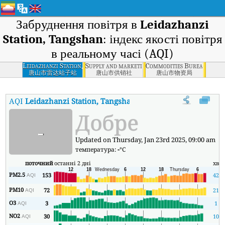
Забруднення повітря в
Leidazhanzi
Station, Tangshan
: індекс якості повітря
в реальному часі (AQI)
Leidazhanzi Station,
Supply and marketing cooperatives, Tangshan
Commodities Bureau, Tan
Tangshan
唐山市雷达站子站
唐山市供销社
唐山市物资局
AQI
Leidazhanzi Station, Tangshan
:
Індекс якості повітря в реал
Добре
-
Updated on Thursday, Jan 23rd 2025, 09:00 am
температура:
-
°C
поточний
останні 2 дні
хв
PM2.5
153
42
AQI
PM10
72
21
AQI
O3
3
1
AQI
NO2
30
10
AQI