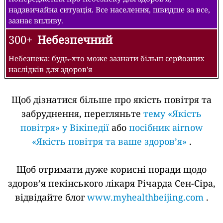
надзвичайна ситуація. Все населення, швидше за все,
зазнає впливу.
300+
Небезпечний
Небезпека: будь-хто може зазнати більш серйозних
наслідків для здоров'я
Щоб дізнатися більше про якість повітря та
забруднення, перегляньте
тему «Якість
повітря» у Вікіпедії
або
посібник airnow
«Якість повітря та ваше здоров’я»
.
Щоб отримати дуже корисні поради щодо
здоров’я пекінського лікаря Річарда Сен-Сіра,
відвідайте блог
www.myhealthbeijing.com
.