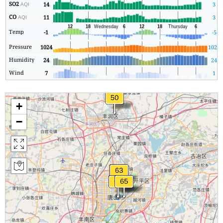
SO2
14
3
AQI
CO
11
3
AQI
Temp
-1
-5
Pressure
1024
1021
Humidity
24
24
Wind
7
1
+
−