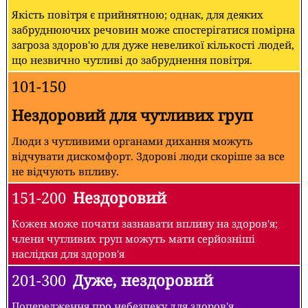
Якість повітря є прийнятною; однак, для деяких
забруднюючих речовин може спостерігатися помірна
загроза здоров'ю для дуже невеликої кількості людей,
що незвично чутливі до забруднення повітря.
101-150
Нездоровий для чутливих груп
Люди з чутливими органами дихання можуть
відчувати дискомфорт. Здорові люди скоріше за все
не відчують впливу.
151-200
Нездоровий
Кожен може почати зазнавати впливу на здоров'я;
члени чутливих груп можуть мати серйозніші
наслідки для здоров'я
201-300
Дуже, нездоровий
Попередження про небезпеку для здоров'я,