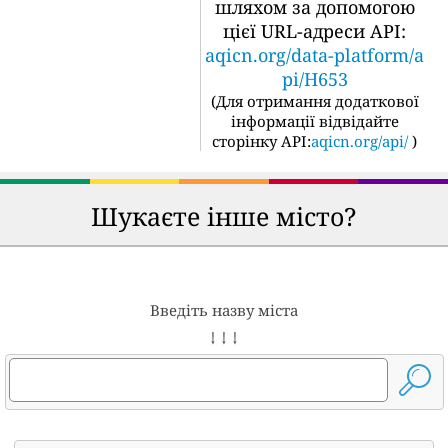
шляхом за допомогою
цієї URL-адреси API:
aqicn.org/data-platform/a
pi/H653
(
Для отримання додаткової
інформації відвідайте
сторінку API:
aqicn.org/api/
)
Шукаєте інше місто?
Введіть назву міста
↓ ↓ ↓