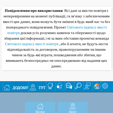
Повідомлення про використання
: Всі дані за якістю повітря є
неперевіреними на момент публікації, і в зв'язку з забезпеченням
якості цих даних, вони можуть бути змінені в будь-який час та без
попереднього повідомлення. Проект
Світового індексу якості
повітря
доклав усіх розумних навичок та обережності щодо
збирання цієї інформації, і ні за яких обставин проектна команда
Світового індексу якості повітря
, або її агенти, не будуть нести
відповідальність за договором, правопорушенням чи іншим
чином за будь-які втрати, пошкодження або збитки, що
виникають безпосередньо чи опосередковано від надання цих
даних.
додому
тут
Home
Here