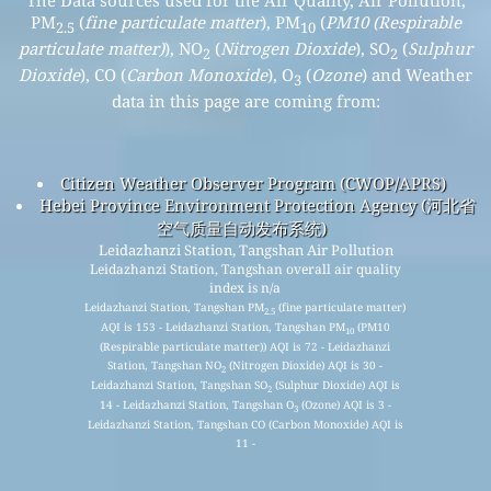
The Data sources used for the Air Quality, Air Pollution,
PM
(
fine particulate matter
), PM
(
PM10 (Respirable
2.5
10
particulate matter)
), NO
(
Nitrogen Dioxide
), SO
(
Sulphur
2
2
Dioxide
), CO (
Carbon Monoxide
), O
(
Ozone
) and Weather
3
data in this page are coming from:
Citizen Weather Observer Program (CWOP/APRS)
Hebei Province Environment Protection Agency (河北省
空气质量自动发布系统)
Leidazhanzi Station, Tangshan Air Pollution
Leidazhanzi Station, Tangshan overall air quality
index is n/a
Leidazhanzi Station, Tangshan PM
(fine particulate matter)
2.5
AQI is 153 - Leidazhanzi Station, Tangshan PM
(PM10
10
(Respirable particulate matter)) AQI is 72 - Leidazhanzi
Station, Tangshan NO
(Nitrogen Dioxide) AQI is 30 -
2
Leidazhanzi Station, Tangshan SO
(Sulphur Dioxide) AQI is
2
14 - Leidazhanzi Station, Tangshan O
(Ozone) AQI is 3 -
3
Leidazhanzi Station, Tangshan CO (Carbon Monoxide) AQI is
11 -