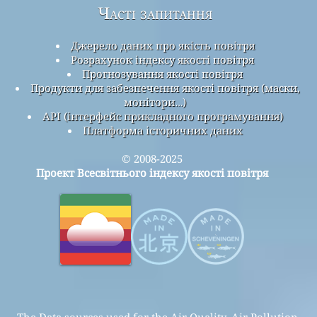
Часті запитання
Джерело даних про якість повітря
Розрахунок індексу якості повітря
Прогнозування якості повітря
Продукти для забезпечення якості повітря (маски,
монітори…)
API (інтерфейс прикладного програмування)
Платформа історичних даних
© 2008-2025
Проект Всесвітнього індексу якості повітря