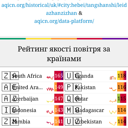
aqicn.org/historical/uk/#city:hebei/tangshanshi/leid
azhanzizhan
&
aqicn.org/data-platform/
Рейтинг якості повітря за
країнами
🇿🇦
🇺🇬
165
118
South Africa
Uganda
🇦🇪
🇵🇰
149
116
United Arab Emirates
Pakistan
🇦🇿
🇶🇦
147
115
Azerbaijan
Qatar
🇮🇩
🇲🇬
143
114
Indonesia
Madagascar
🇿🇲
🇺🇿
141
114
Zambia
Uzbekistan