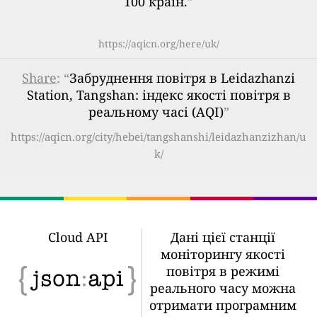
100 країн.
”
https://aqicn.org/here/uk/
Share
: “
Забруднення повітря в Leidazhanzi
Station, Tangshan: індекс якості повітря в
реальному часі (AQI)
”
https://aqicn.org/city/hebei/tangshanshi/leidazhanzizhan/u
k/
Cloud API
Дані цієї станції
моніторингу якості
повітря в режимі
реального часу можна
отримати програмним