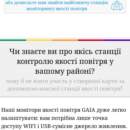
або дозвольте нам знайти найближчу станцію
моніторингу якості повітря
Чи знаєте ви про якісь станції
контролю якості повітря у
вашому районі?
чому б не взяти участь у створенні карти за
допомогою власної станції якості повітря?
Наші монітори якості повітря GAIA дуже легко
налаштувати: вам потрібна лише точка
доступу WIFI і USB-сумісне джерело живлення.