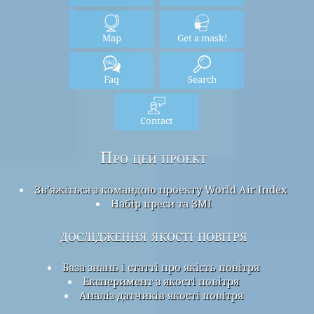
Map
Get a mask!
Faq
Search
Contact
Про цей проект
Зв’яжіться з командою проекту World Air Index
Набір преси та ЗМІ
дослідження якості повітря
База знань і статті про якість повітря
Експеримент з якості повітря
Аналіз датчиків якості повітря