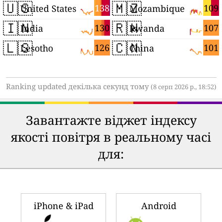
🇺🇸
🇲🇿
138
109
United States
Mozambique
🇮🇳
🇷🇼
130
107
India
Rwanda
🇱🇸
🇨🇳
126
101
Lesotho
China
Ranking updated декілька секунд тому
(8 серп 2026 р., 18:52)
Завантажте віджет індексу
якості повітря в реальному часі
для:
iPhone & iPad
Android