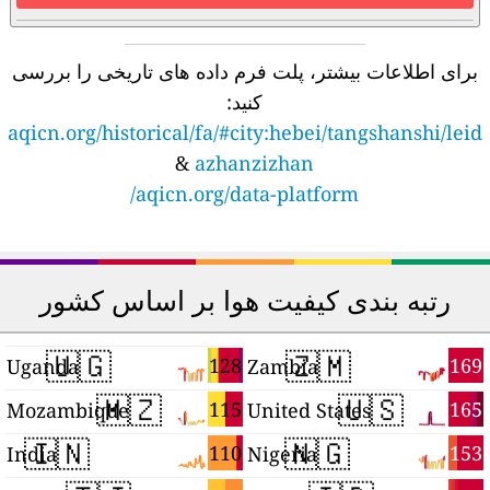
برای اطلاعات بیشتر، پلت فرم داده های تاریخی را بررسی
کنید:
aqicn.org/historical/fa/#city:hebei/tangshanshi/leid
&
azhanzizhan
aqicn.org/data-platform/
رتبه بندی کیفیت هوا بر اساس کشور
🇺🇬
🇿🇲
9
128
169
Uganda
Zambia
🇲🇿
🇺🇸
9
115
165
Mozambique
United States
🇮🇳
🇳🇬
9
110
153
India
Nigeria