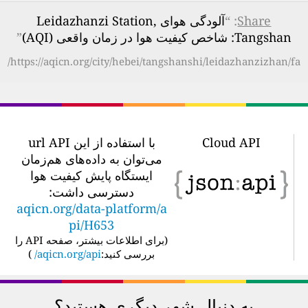
Share
: “
آلودگی هوای Leidazhanzi Station,
Tangshan: شاخص کیفیت هوا در زمان واقعی (AQI)
”
https://aqicn.org/city/hebei/tangshanshi/leidazhanzizhan/fa/
Cloud API
با استفاده از این url API
می‌توان به داده‌های هم‌زمان
ایستگاه پایش کیفیت هوا
دسترسی داشت:
aqicn.org/data-platform/a
pi/H653
(
برای اطلاعات بیشتر، صفحه API را
بررسی کنید:
aqicn.org/api/
)
به دنبال شهر دیگری هستید؟