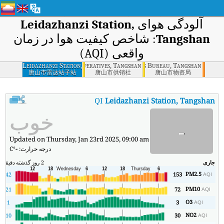
آلودگی هوای
Leidazhanzi Station,
Tangshan
: شاخص کیفیت هوا در زمان
واقعی (AQI)
Supply and marketing cooperatives, Tangshan
Leidazhanzi Station,
Commodities Bureau, Tangshan
Tangshan
唐山市雷达站子站
唐山市供销社
唐山市物资局
:
AQI
Leidazhanzi Station, Tangshan
شاخص کیفیت هوای بی‌درنگ Leidazhanzi Station, Tangshan (AQI).
خوب
-
Updated on Thursday, Jan 23rd 2025, 09:00 am
درجه حرارت:
-
°C
جاری
2 روز گذشته
دقیقه
حد
PM2.5
9
42
153
AQI
PM10
4
21
72
AQI
O3
1
3
AQI
NO2
10
30
AQI