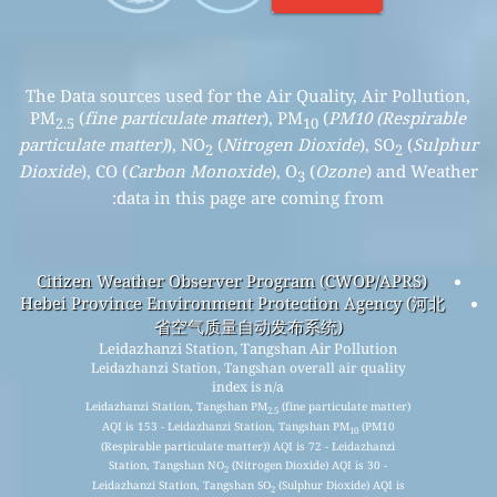
The Data sources used for the Air Quality, Air Pollution,
PM
(
fine particulate matter
), PM
(
PM10 (Respirable
2.5
10
particulate matter)
), NO
(
Nitrogen Dioxide
), SO
(
Sulphur
2
2
Dioxide
), CO (
Carbon Monoxide
), O
(
Ozone
) and Weather
3
data in this page are coming from:
Citizen Weather Observer Program (CWOP/APRS)
Hebei Province Environment Protection Agency (河北
省空气质量自动发布系统)
Leidazhanzi Station, Tangshan Air Pollution
Leidazhanzi Station, Tangshan overall air quality
index is n/a
Leidazhanzi Station, Tangshan PM
(fine particulate matter)
2.5
AQI is 153 - Leidazhanzi Station, Tangshan PM
(PM10
10
(Respirable particulate matter)) AQI is 72 - Leidazhanzi
Station, Tangshan NO
(Nitrogen Dioxide) AQI is 30 -
2
Leidazhanzi Station, Tangshan SO
(Sulphur Dioxide) AQI is
2