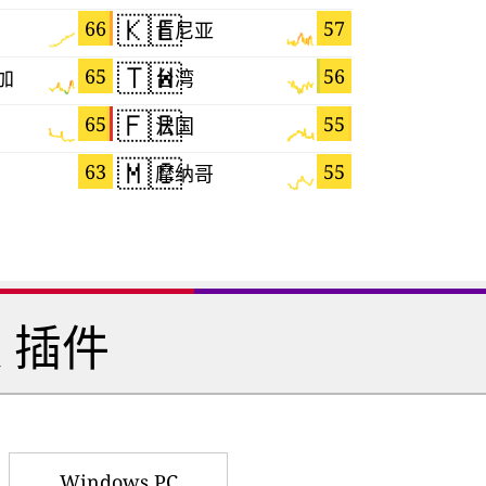
🇰🇪
🇨🇾
66
57
肯尼亚
塞浦路斯
🇹🇼
🇨🇻
65
56
加
台湾
佛得角
🇫🇷
🇲🇰
65
55
法国
马其顿
🇲🇨
🇲🇶
63
55
摩纳哥
马提尼克
 插件
Windows PC