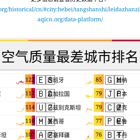
org/historical/cn/#city:hebei/tangshanshi/leidazhanz
aqicn.org/data-platform/
空气质量最差城市排名
🇪🇸
🇬🇭
122
85
西班牙
加纳
🇧🇩
🇯🇵
117
79
亚
孟加拉国
日本
🇺🇿
🇨🇿
114
79
乌兹别克斯坦
捷克
🇲🇽
🇵🇪
110
77
墨西哥
秘鲁
🇦🇿
🇧🇹
107
76
斯坦
阿塞拜疆
不丹