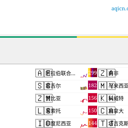
aqicn.
🇦🇪
🇿🇦
299
阿拉伯联合酋长国
南非
🇸🇨
🇲🇾
182
塞舌尔
马来西
🇿🇲
🇰🇼
156
赞比亚
科威特
🇱🇸
🇨🇦
150
莱索托
加拿大
🇮🇩
🇹🇯
144
印度尼西亚
塔吉克