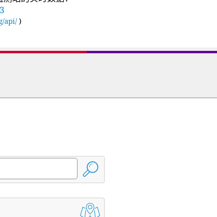
53
g/api/
)