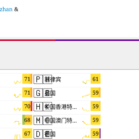
izhan
&
🇵🇭
🇬🇷
71
61
菲律宾
希腊
🇬🇧
🇦🇺
71
59
英国
澳大利亚
🇭🇰
🇸🇱
70
59
中国香港特别行政区
塞拉利昂
🇲🇴
🇰🇷
68
59
中国澳门特别行政区
韩国
🇩🇪
🇦🇼
67
59
德国
阿鲁巴