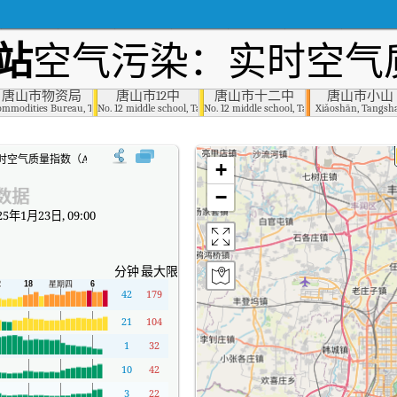
站
空气污染：实时空气质
唐山市物资局
唐山市12中
唐山市十二中
唐山市小山
peratives, Tangshan
ommodities Bureau, Tangshan
No. 12 middle school, Tangshan
No. 12 middle school, Tangshan
Xiǎoshān, Tangsh
时空气质量指数（AQI）。
+
数据
−
5年1月23日, 09:00
分钟
最大限度
42
179
21
104
1
32
10
42
3
22