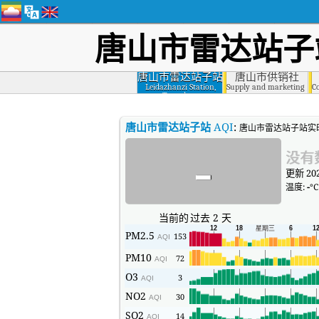
唐山市雷达站子
唐山市雷达站子站
唐山市供销社
Leidazhanzi Station,
Supply and marketing coo
C
Tangshan
唐山市雷达站子站
AQI
:
唐山市雷达站子站实
-
没有
更新 202
温度:
-
°C
当前的
过去 2 天
PM2.5
153
AQI
PM10
72
AQI
O3
3
AQI
NO2
30
AQI
SO2
14
AQI