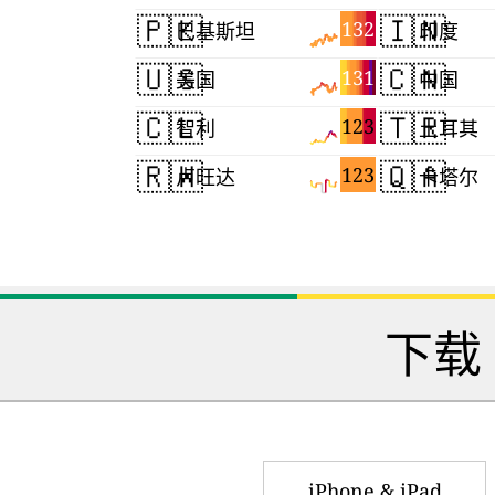
🇵🇰
🇮🇳
132
巴基斯坦
印度
🇺🇸
🇨🇳
131
美国
中国
🇨🇱
🇹🇷
123
智利
土耳其
🇷🇼
🇶🇦
123
卢旺达
卡塔尔
下载
iPhone & iPad