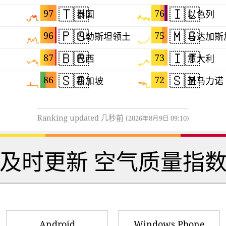
🇹🇭
🇮🇱
97
76
泰国
以色列
🇵🇸
🇲🇬
96
75
巴勒斯坦领土
马达加斯
🇧🇷
🇮🇹
87
73
巴西
意大利
🇸🇬
🇸🇲
86
72
新加坡
圣马力诺
Ranking updated 几秒前
(2026年8月9日 09:10)
 及时更新 空气质量指数
Android
Windows Phone