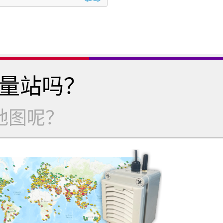
量站吗？
地图呢？