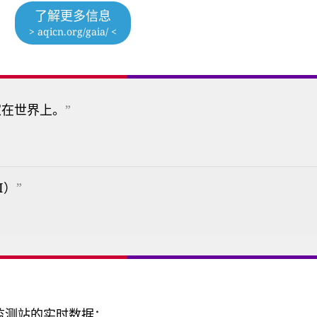
了解更多信息
> aqicn.org/gaia/ <
家在世界上。
”
I）
”
量监测站的实时数据：