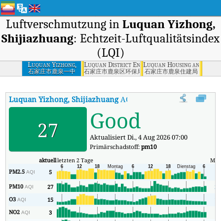
Luftverschmutzung in
Luquan Yizhong,
Shijiazhuang
: Echtzeit-Luftqualitätsindex
(LQI)
Luquan Yizhong,
Luquan District Environmental Protection Bu
Luquan Housing and Const
Shijiazhuang
石家庄市鹿泉一中
石家庄市鹿泉区环保局
石家庄市鹿泉住建局
Luquan Yizhong, Shijiazhuang
AQI
:
Luquan Yizhong, Shijiazhuang
Good
27
Aktualisiert Di., 4 Aug 2026 07:00
Primärschadstoff:
pm10
aktuell
letzten 2 Tage
Min
PM2.5
5
5
AQI
PM10
27
20
AQI
O3
15
11
AQI
NO2
3
1
AQI