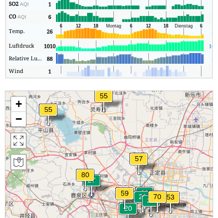
SO2
1
1
AQI
CO
6
3
AQI
Temp.
26
24
Luftdruck
1010
100
Relative Luftfeuchtigkeit
88
56
Wind
1
1
+
−