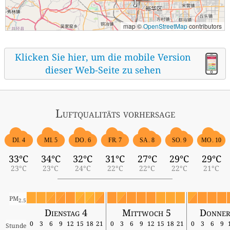
map ©
OpenStreetMap
contributors
Klicken Sie hier, um die mobile Version
dieser Web-Seite zu sehen
Luftqualitäts vorhersage
DI. 4
MI. 5
DO. 6
FR. 7
SA. 8
SO. 9
MO. 10
33°C
34°C
32°C
31°C
27°C
29°C
29°C
23°C
23°C
24°C
22°C
22°C
22°C
21°C
PM
2.5
Dienstag 4
Mittwoch 5
Donner
0
3
6
9
12
15
18
21
0
3
6
9
12
15
18
21
0
3
6
9
Stunde