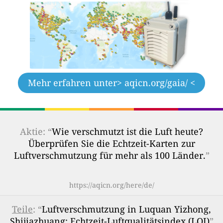
Mehr erfahren unter
> aqicn.org/gaia/ <
Aktie: “
Wie verschmutzt ist die Luft heute?
Überprüfen Sie die Echtzeit-Karten zur
Luftverschmutzung für mehr als 100 Länder.
”
https://aqicn.org/here/de/
Teile
: “
Luftverschmutzung in Luquan Yizhong,
Shijiazhuang: Echtzeit-Luftqualitätsindex (LQI)
”