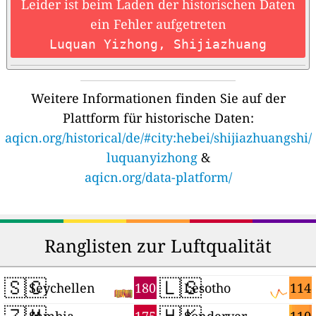
Leider ist beim Laden der historischen Daten
ein Fehler aufgetreten
Luquan Yizhong, Shijiazhuang
Weitere Informationen finden Sie auf der
Plattform für historische Daten:
aqicn.org/historical/de/#city:hebei/shijiazhuangshi/
luquanyizhong
&
aqicn.org/data-platform/
Ranglisten zur Luftqualität
🇸🇨
🇱🇸
180
114
Seychellen
Lesotho
🇿🇲
🇭🇰