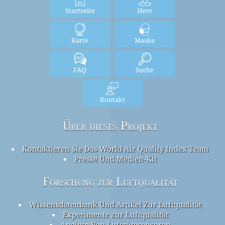
Startseite
Here
Karte
Maske
FAQ
Suche
Kontakt
Über dieses Projekt
Kontaktieren Sie Das World Air Quality Index Team
Presse Und Medien-Kit
Forschung zur Luftqualität
Wissensdatenbank Und Artikel Zur Luftqualität
Experimente zur Luftqualität
Analyse Von Luftgütesensoren