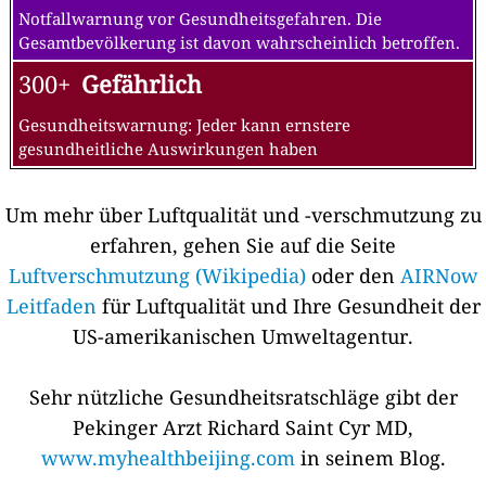
Notfallwarnung vor Gesundheitsgefahren. Die
Gesamtbevölkerung ist davon wahrscheinlich betroffen.
300+
Gefährlich
Gesundheitswarnung: Jeder kann ernstere
gesundheitliche Auswirkungen haben
Um mehr über Luftqualität und -verschmutzung zu
erfahren, gehen Sie auf die Seite
Luftverschmutzung (Wikipedia)
oder den
AIRNow
Leitfaden
für Luftqualität und Ihre Gesundheit der
US-amerikanischen Umweltagentur.
Sehr nützliche Gesundheitsratschläge gibt der
Pekinger Arzt Richard Saint Cyr MD,
www.myhealthbeijing.com
in seinem Blog.