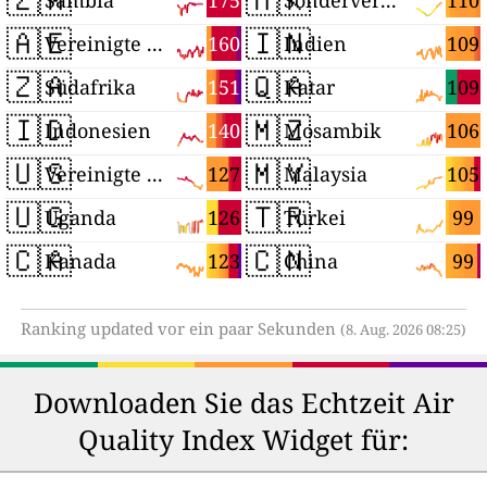
175
110
Sambia
Sonderverwaltungsregion Hongkong
🇦🇪
🇮🇳
160
109
Vereinigte Arabische Emirate
Indien
🇿🇦
🇶🇦
151
109
Südafrika
Katar
🇮🇩
🇲🇿
140
106
Indonesien
Mosambik
🇺🇸
🇲🇾
127
105
Vereinigte Staaten
Malaysia
🇺🇬
🇹🇷
126
99
Uganda
Türkei
🇨🇦
🇨🇳
123
99
Kanada
China
Ranking updated vor ein paar Sekunden
(8. Aug. 2026 08:25)
Downloaden Sie das Echtzeit Air
Quality Index Widget für: