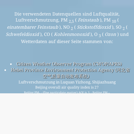
Die verwendeten Datenquellen sind Luftqualität,
Luftverschmutzung, PM
(
Feinstaub
), PM
(
2,5
10
einatembarer Feinstaub
), NO
(
Stickstoffdioxid
), SO
(
2
2
Schwefeldioxid
), CO (
Kohlenmonoxid
), O
(
Ozon
) und
3
Wetterdaten auf dieser Seite stammen von:
Citizen Weather Observer Program (CWOP/APRS)
Hebei Province Environment Protection Agency (河北省
空气质量自动发布系统)
Luftverschmutzung in Luquan Yizhong, Shijiazhuang
Beijing overall air quality index is 27
Beijing PM
(fine particulate matter) AQI is 5 - Beijing PM
2.5
10
(respirable particulate matter) AQI is 27 - Beijing NO
2
(nitrogen dioxide) AQI is 3 - Beijing SO
(sulfur dioxide) AQI is
2
1 - Beijing O
(ozone) AQI is 15 - Beijing CO (carbon monoxide)
3
AQI is 6 -