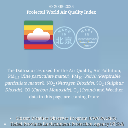
© 2008-2025
Proiectul World Air Quality Index
The Data sources used for the Air Quality, Air Pollution,
PM
(
fine particulate matter
), PM
(
PM10 (Respirable
2.5
10
particulate matter)
), NO
(
Nitrogen Dioxide
), SO
(
Sulphur
2
2
Dioxide
), CO (
Carbon Monoxide
), O
(
Ozone
) and Weather
3
data in this page are coming from:
Citizen Weather Observer Program (CWOP/APRS)
Hebei Province Environment Protection Agency (河北省