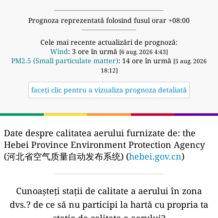
Prognoza reprezentată folosind fusul orar +08:00
Cele mai recente actualizări de prognoză:
Wind
: 3 ore în urmă
[6 aug. 2026 4:43]
PM2.5 (Small particulate matter)
: 14 ore în urmă
[5 aug. 2026
18:12]
faceți clic pentru a vizualiza prognoza detaliată
Date despre calitatea aerului furnizate de:
the
Hebei Province Environment Protection Agency
(河北省空气质量自动发布系统) (
hebei.gov.cn
)
Cunoașteți stații de calitate a aerului în zona
dvs.?
de ce să nu participi la hartă cu propria ta
stație de calitate a aerului?