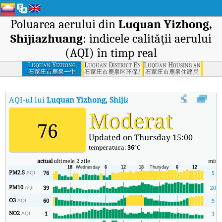
Poluarea aerului din
Luquan Yizhong,
Shijiazhuang
: indicele calității aerului
(AQI) în timp real
Luquan Yizhong,
Luquan District Environmental Protection Bu
Luquan Housing and Const
Shijiazhuang
石家庄市鹿泉一中
石家庄市鹿泉区环保局
石家庄市鹿泉住建局
AQI-ul lui
Luquan Yizhong, Shijiazhuang
:
Indicele calității aer
Moderat
76
Updated on Thursday 15:00
temperatura:
36
°C
actual
ultimele 2 zile
min
PM2.5
76
5
AQI
PM10
39
20
AQI
O3
60
9
AQI
NO2
1
1
AQI