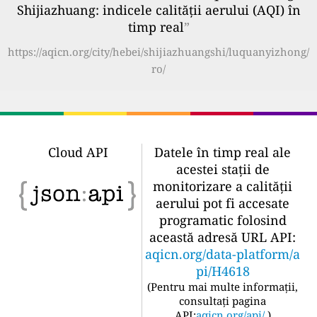
Shijiazhuang: indicele calității aerului (AQI) în
timp real
”
https://aqicn.org/city/hebei/shijiazhuangshi/luquanyizhong/
ro/
Cloud API
Datele în timp real ale
acestei stații de
monitorizare a calității
aerului pot fi accesate
programatic folosind
această adresă URL API:
aqicn.org/data-platform/a
pi/H4618
(
Pentru mai multe informații,
consultați pagina
API:
aqicn.org/api/
)