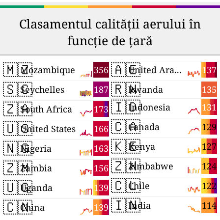
Clasamentul calității aerului în
funcție de țară
🇲🇿
🇦🇪
356
137
Mozambique
United Arab Emirates
🇸🇨
🇷🇼
187
135
Seychelles
Rwanda
🇮🇩
🇿🇦
131
Indonesia
173
South Africa
🇨🇦
🇺🇸
129
Canada
166
United States
🇰🇪
🇳🇬
127
Kenya
163
Nigeria
🇿🇼
🇿🇲
124
Zimbabwe
156
Zambia
🇨🇱
🇺🇬
122
Chile
139
Uganda
🇮🇳
🇨🇳
114
India
139
China