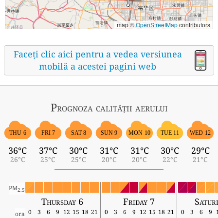
map ©
OpenStreetMap
contributors
Faceți clic aici pentru a vedea versiunea
mobilă a acestei pagini web
Prognoza calității aerului
THU 6
FRI 7
SAT 8
SUN 9
MON 10
TUE 11
WED 12
36°C
37°C
30°C
31°C
31°C
30°C
29°C
26°C
25°C
25°C
20°C
20°C
22°C
21°C
PM
2.5
Thursday 6
Friday 7
Satur
0
3
6
9
12
15
18
21
0
3
6
9
12
15
18
21
0
3
6
9
ora