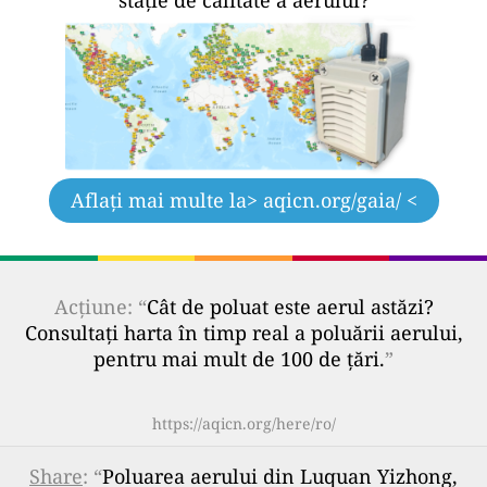
Aflați mai multe la
> aqicn.org/gaia/ <
Acțiune: “
Cât de poluat este aerul astăzi?
Consultați harta în timp real a poluării aerului,
pentru mai mult de 100 de țări.
”
https://aqicn.org/here/ro/
Share
: “
Poluarea aerului din Luquan Yizhong,