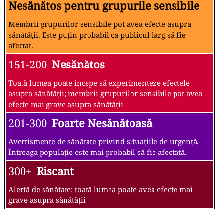
Nesănătos pentru grupurile sensibile
Membrii grupurilor sensibile pot avea efecte asupra
sănătății. Este puțin probabil ca publicul larg să fie
afectat.
151-200
Nesănătos
Toată lumea poate începe să experimenteze efectele
asupra sănătății; membrii grupurilor sensibile pot avea
efecte mai grave asupra sănătății
201-300
Foarte Nesănătoasă
Avertismente de sănătate privind situațiile de urgență.
Întreaga populație este mai probabil să fie afectată.
300+
Riscant
Alertă de sănătate: toată lumea poate avea efecte mai
grave asupra sănătății