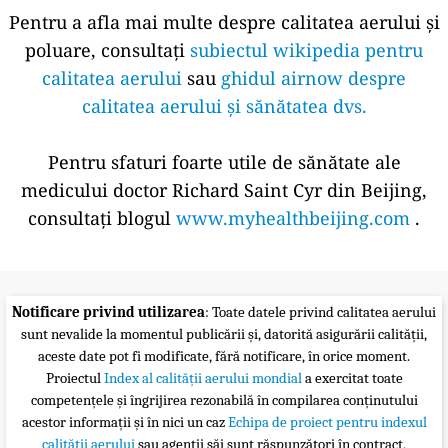
Pentru a afla mai multe despre calitatea aerului și
poluare, consultați
subiectul wikipedia pentru
calitatea aerului
sau
ghidul airnow despre
calitatea aerului și sănătatea dvs.
Pentru sfaturi foarte utile de sănătate ale
medicului doctor Richard Saint Cyr din Beijing,
consultați blogul
www.myhealthbeijing.com
.
Notificare privind utilizarea
: Toate datele privind calitatea aerului
sunt nevalide la momentul publicării și, datorită asigurării calității,
aceste date pot fi modificate, fără notificare, în orice moment.
Proiectul
Index al calității aerului mondial
a exercitat toate
competențele și îngrijirea rezonabilă în compilarea conținutului
acestor informații și în nici un caz
Echipa de proiect pentru indexul
calității aerului
sau agenții săi sunt răspunzători în contract,