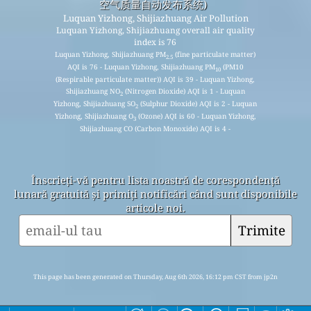
空气质量自动发布系统)
Luquan Yizhong, Shijiazhuang Air Pollution
Luquan Yizhong, Shijiazhuang overall air quality
index is 76
Luquan Yizhong, Shijiazhuang PM
(fine particulate matter)
2.5
AQI is 76 - Luquan Yizhong, Shijiazhuang PM
(PM10
10
(Respirable particulate matter)) AQI is 39 - Luquan Yizhong,
Shijiazhuang NO
(Nitrogen Dioxide) AQI is 1 - Luquan
2
Yizhong, Shijiazhuang SO
(Sulphur Dioxide) AQI is 2 - Luquan
2
Yizhong, Shijiazhuang O
(Ozone) AQI is 60 - Luquan Yizhong,
3
Shijiazhuang CO (Carbon Monoxide) AQI is 4 -
Înscrieți-vă pentru lista noastră de corespondență
lunară gratuită și primiți notificări când sunt disponibile
articole noi.
Trimite
This page has been generated on Thursday, Aug 6th 2026, 16:12 pm CST from jp2n