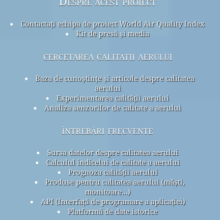
Despre acest proiect
Contactați echipa de proiect World Air Quality Index
Kit de presă și media
cercetarea calitatii aerului
Baza de cunoștințe și articole despre calitatea
aerului
Experimentarea calității aerului
Analiza senzorilor de calitate a aerului
întrebări frecvente
Sursa datelor despre calitatea aerului
Calculul indicelui de calitate a aerului
Prognoza calității aerului
Produse pentru calitatea aerului (măști,
monitoare...)
API (Interfață de programare a aplicației)
Platformă de date istorice