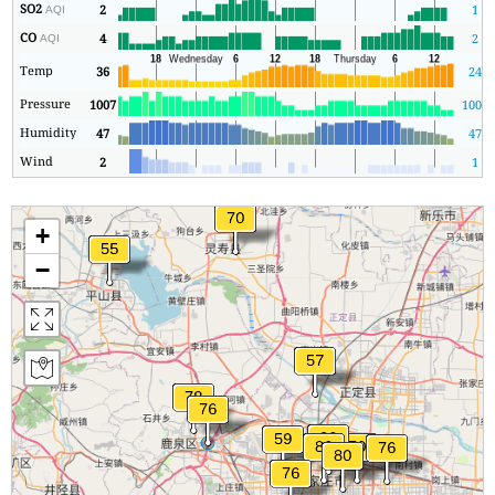
SO2
2
1
AQI
CO
4
2
AQI
Temp
36
24
Pressure
1007
1007
Humidity
47
47
Wind
2
1
+
−