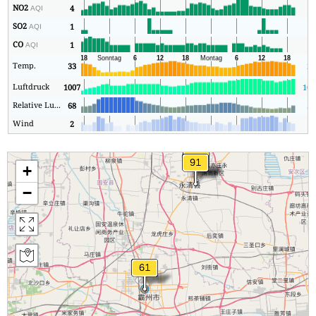
NO2
4
2
AQI
SO2
1
1
AQI
CO
1
1
AQI
Temp.
33
26
Luftdruck
1007
100
Relative Luftfeuchtigkeit
68
55
Wind
2
1
+
−