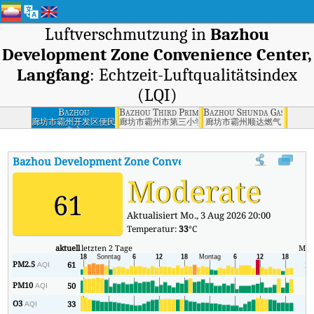
Luftverschmutzung in
Bazhou
Development Zone Convenience Center,
Langfang
: Echtzeit-Luftqualitätsindex
(LQI)
Bazhou
Bazhou Third Primary School, Langfang
Bazhou Shunda Gas, Langf
Development Zone
廊坊市霸州开发区便民
廊坊市霸州市第三小学
廊坊市霸州顺达燃气
中心
Convenience
Center, Langfang
Bazhou Development Zone Convenience Center, Langfang
A
Moderate
61
Aktualisiert Mo., 3 Aug 2026 20:00
Temperatur:
33
°C
aktuell
letzten 2 Tage
Min
PM2.5
61
21
AQI
PM10
50
17
AQI
O3
33
9
AQI