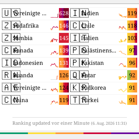
🇺🇸
🇮🇳
628
119
Vereinigte Staaten
Indien
🇿🇦
🇨🇱
146
118
Südafrika
Chile
🇿🇲
🇮🇹
145
103
Sambia
Italien
🇨🇦
🇵🇸
139
97
Kanada
Palästinensische Autonomiegebiete
🇮🇩
🇵🇰
131
96
Indonesien
Pakistan
🇷🇼
🇶🇦
126
92
Ruanda
Katar
🇦🇪
🇰🇷
124
91
Vereinigte Arabische Emirate
Südkorea
🇨🇳
🇹🇷
119
91
China
Türkei
Ranking updated vor einer Minute
(6. Aug. 2026 11:31)