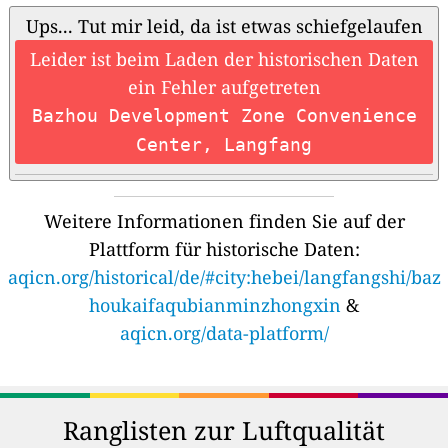
Ups... Tut mir leid, da ist etwas schiefgelaufen
Leider ist beim Laden der historischen Daten
ein Fehler aufgetreten
Bazhou Development Zone Convenience
Center, Langfang
Weitere Informationen finden Sie auf der
Plattform für historische Daten:
aqicn.org/historical/de/#city:hebei/langfangshi/baz
houkaifaqubianminzhongxin
&
aqicn.org/data-platform/
Ranglisten zur Luftqualität