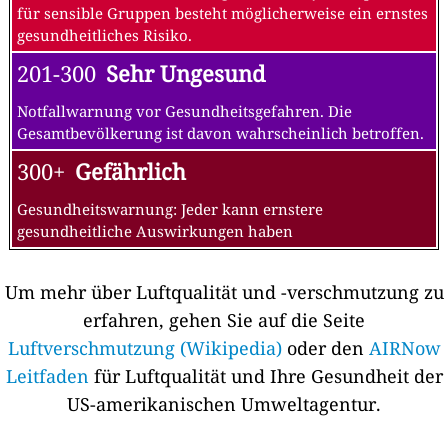
für sensible Gruppen besteht möglicherweise ein ernstes
gesundheitliches Risiko.
201-300
Sehr Ungesund
Notfallwarnung vor Gesundheitsgefahren. Die
Gesamtbevölkerung ist davon wahrscheinlich betroffen.
300+
Gefährlich
Gesundheitswarnung: Jeder kann ernstere
gesundheitliche Auswirkungen haben
Um mehr über Luftqualität und -verschmutzung zu
erfahren, gehen Sie auf die Seite
Luftverschmutzung (Wikipedia)
oder den
AIRNow
Leitfaden
für Luftqualität und Ihre Gesundheit der
US-amerikanischen Umweltagentur.