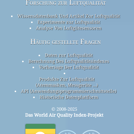
Forschung zur Luftqualität
Wissensdatenbank Und Artikel Zur Luftqualität
Experimente zur Luftqualität
Analyse Von Luftgütesensoren
Häufig gestellte Fragen
Daten zur Luftqualität
Berechnung Des Luftqualitätsindexes
Vorhersage Der Luftqualität
Produkte Zur Luftqualität
(Atemmasken, Messgeräte ...)
API (Anwendungsprogrammierschnittstelle)
Historische Datenplattform
© 2008-2025
Das World Air Quality Index-Projekt