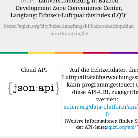
Teile
: “
Luftverschmutzung in Bazhou
Development Zone Convenience Center,
Langfang: Echtzeit-Luftqualitätsindex (LQI)
”
https://aqicn.org/city/hebei/langfangshi/bazhoukaifaqubian
minzhongxin/de/
Cloud API
Auf die Echtzeitdaten die
Luftqualitätsüberwachungss
kann programmgesteuert 
diese API-URL zugegriff
werden:
aqicn.org/data-platform/api
0
(
Weitere Informationen finden S
der API-Seite:
aqicn.org/api/