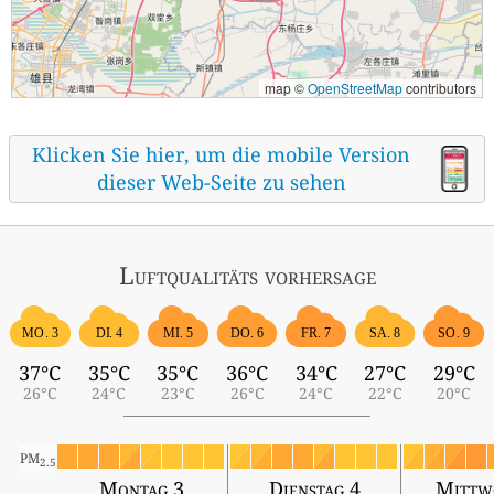
map ©
OpenStreetMap
contributors
Klicken Sie hier, um die mobile Version
dieser Web-Seite zu sehen
Luftqualitäts vorhersage
MO. 3
DI. 4
MI. 5
DO. 6
FR. 7
SA. 8
SO. 9
37°C
35°C
35°C
36°C
34°C
27°C
29°C
26°C
24°C
23°C
26°C
24°C
22°C
20°C
PM
2.5
Montag 3
Dienstag 4
Mittw