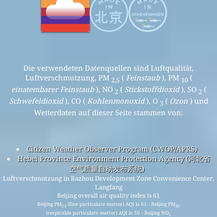
Die verwendeten Datenquellen sind Luftqualität,
Luftverschmutzung, PM
(
Feinstaub
), PM
(
2,5
10
einatembarer Feinstaub
), NO
(
Stickstoffdioxid
), SO
(
2
2
Schwefeldioxid
), CO (
Kohlenmonoxid
), O
(
Ozon
) und
3
Wetterdaten auf dieser Seite stammen von:
Citizen Weather Observer Program (CWOP/APRS)
Hebei Province Environment Protection Agency (河北省
空气质量自动发布系统)
Luftverschmutzung in Bazhou Development Zone Convenience Center,
Langfang
Beijing overall air quality index is 61
Beijing PM
(fine particulate matter) AQI is 61 - Beijing PM
2.5
10
(respirable particulate matter) AQI is 50 - Beijing NO
2