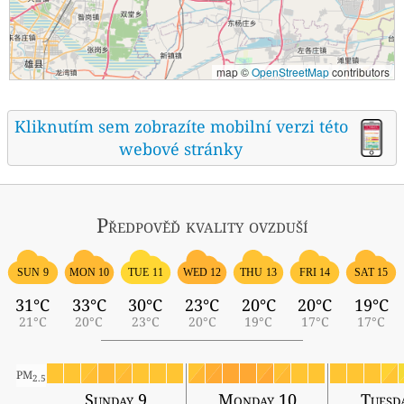
map ©
OpenStreetMap
contributors
Kliknutím sem zobrazíte mobilní verzi této
webové stránky
Předpověď kvality ovzduší
SUN 9
MON 10
TUE 11
WED 12
THU 13
FRI 14
SAT 15
31°C
33°C
30°C
23°C
20°C
20°C
19°C
21°C
20°C
23°C
20°C
19°C
17°C
17°C
PM
2.5
Sunday 9
Monday 10
Tuesd