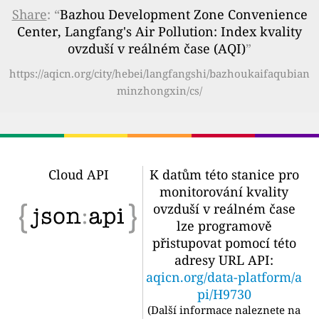
Share
: “
Bazhou Development Zone Convenience
Center, Langfang's Air Pollution: Index kvality
ovzduší v reálném čase (AQI)
”
https://aqicn.org/city/hebei/langfangshi/bazhoukaifaqubian
minzhongxin/cs/
Cloud API
K datům této stanice pro
monitorování kvality
ovzduší v reálném čase
lze programově
přistupovat pomocí této
adresy URL API:
aqicn.org/data-platform/a
pi/H9730
(
Další informace naleznete na