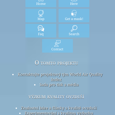
Home
Here
Map
Get a mask!
Faq
Search
Contact
O tomto projektu
Kontaktujte projektový tým World Air Quality
Index
Sada pro tisk a média
výzkum kvality ovzduší
Znalostní báze a články o kvalitě ovzduší
Experimentování s kvalitou vzduchu