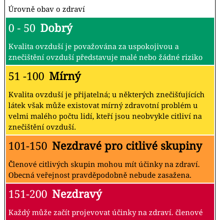
Úrovně obav o zdraví
0 - 50
Dobrý
Kvalita ovzduší je považována za uspokojivou a
znečištění ovzduší představuje malé nebo žádné riziko
51 -100
Mírný
Kvalita ovzduší je přijatelná; u některých znečišťujících
látek však může existovat mírný zdravotní problém u
velmi malého počtu lidí, kteří jsou neobvykle citliví na
znečištění ovzduší.
101-150
Nezdravé pro citlivé skupiny
Členové citlivých skupin mohou mít účinky na zdraví.
Obecná veřejnost pravděpodobně nebude zasažena.
151-200
Nezdravý
Každý může začít projevovat účinky na zdraví. členové