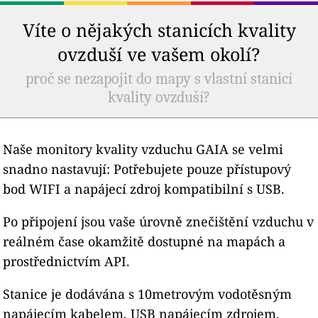
Víte o nějakých stanicích kvality
ovzduší ve vašem okolí?
proč se nezapojit do mapy s vlastní stanicí
kvality ovzduší?
Naše monitory kvality vzduchu GAIA se velmi
snadno nastavují: Potřebujete pouze přístupový
bod WIFI a napájecí zdroj kompatibilní s USB.
Po připojení jsou vaše úrovně znečištění vzduchu v
reálném čase okamžitě dostupné na mapách a
prostřednictvím API.
Stanice je dodávána s 10metrovým vodotěsným
napájecím kabelem, USB napájecím zdrojem,