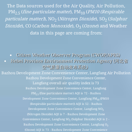
The Data sources used for the Air Quality, Air Pollution,
PM
(
fine particulate matter
), PM
(
PM10 (Respirable
2.5
10
particulate matter)
), NO
(
Nitrogen Dioxide
), SO
(
Sulphur
2
2
Dioxide
), CO (
Carbon Monoxide
), O
(
Ozone
) and Weather
3
data in this page are coming from:
Citizen Weather Observer Program (CWOP/APRS)
Hebei Province Environment Protection Agency (河北省
空气质量自动发布系统)
Bazhou Development Zone Convenience Center, Langfang Air Pollution
Bazhou Development Zone Convenience Center,
Langfang overall air quality index is 73
Bazhou Development Zone Convenience Center, Langfang
PM
(fine particulate matter) AQI is 72 - Bazhou
2.5
Development Zone Convenience Center, Langfang PM
(PM10
10
(Respirable particulate matter)) AQI is 52 - Bazhou
Development Zone Convenience Center, Langfang NO
2
(Nitrogen Dioxide) AQI is 7 - Bazhou Development Zone
Convenience Center, Langfang SO
(Sulphur Dioxide) AQI is 2 -
2
Bazhou Development Zone Convenience Center, Langfang O
3
(Ozone) AQI is 73 - Bazhou Development Zone Convenience