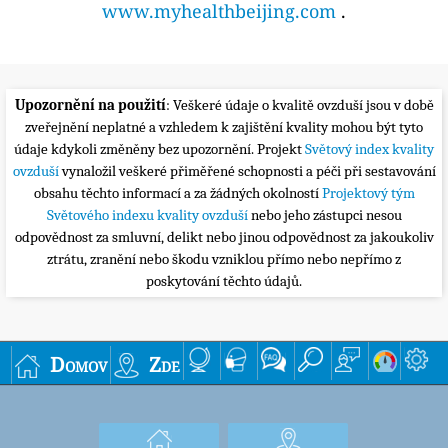
www.myhealthbeijing.com
.
Upozornění na použití
: Veškeré údaje o kvalitě ovzduší jsou v době
zveřejnění neplatné a vzhledem k zajištění kvality mohou být tyto
údaje kdykoli změněny bez upozornění. Projekt
Světový index kvality
ovzduší
vynaložil veškeré přiměřené schopnosti a péči při sestavování
obsahu těchto informací a za žádných okolností
Projektový tým
Světového indexu kvality ovzduší
nebo jeho zástupci nesou
odpovědnost za smluvní, delikt nebo jinou odpovědnost za jakoukoliv
ztrátu, zranění nebo škodu vzniklou přímo nebo nepřímo z
poskytování těchto údajů.
Domov
Zde