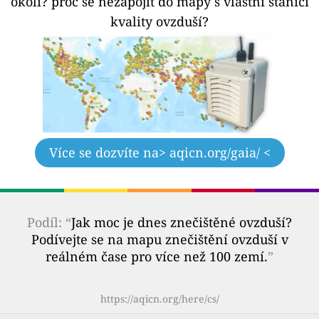
okolí?
proč se nezapojit do mapy s vlastní stanicí
kvality ovzduší?
Více se dozvíte na
> aqicn.org/gaia/ <
Podíl: “
Jak moc je dnes znečištěné ovzduší?
Podívejte se na mapu znečištění ovzduší v
reálném čase pro více než 100 zemí.
”
https://aqicn.org/here/cs/