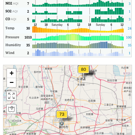
NO2
7
3
AQI
SO2
2
1
AQI
CO
5
3
AQI
Temp
30
24
Pressure
1010
1007
Humidity
35
35
Wind
2
1
+
−