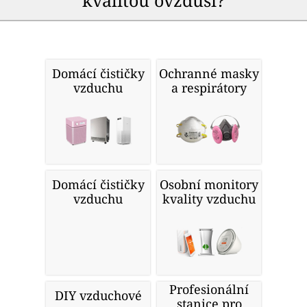
kvalitou ovzduší?
Domácí čističky
Ochranné masky
vzduchu
a respirátory
Domácí čističky
Osobní monitory
vzduchu
kvality vzduchu
Profesionální
DIY vzduchové
stanice pro