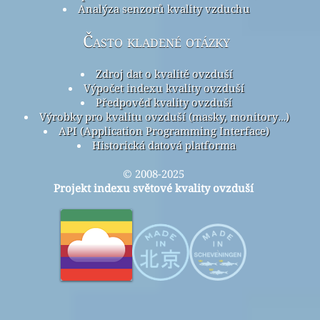
Analýza senzorů kvality vzduchu
Často kladené otázky
Zdroj dat o kvalitě ovzduší
Výpočet indexu kvality ovzduší
Předpověď kvality ovzduší
Výrobky pro kvalitu ovzduší (masky, monitory…)
API (Application Programming Interface)
Historická datová platforma
© 2008-2025
Projekt indexu světové kvality ovzduší