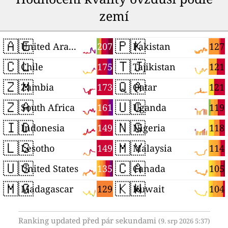
zemí
🇦🇪
🇵🇰
207
127
United Arab Emirates
Pakistan
🇨🇱
🇹🇯
175
121
Chile
Tajikistan
🇿🇲
🇶🇦
173
121
Zambia
Qatar
🇿🇦
🇺🇬
161
119
South Africa
Uganda
🇮🇩
🇳🇬
149
118
Indonesia
Nigeria
🇱🇸
🇲🇾
149
114
Lesotho
Malaysia
🇺🇸
🇨🇦
135
105
United States
Canada
🇲🇬
🇰🇼
129
104
Madagascar
Kuwait
Ranking updated před pár sekundami
(9. srp 2026 5:37)