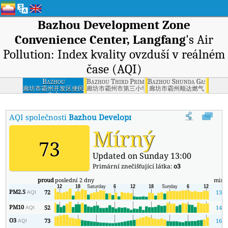
Bazhou Development Zone
Convenience Center, Langfang
's Air
Pollution: Index kvality ovzduší v reálném
čase (AQI)
Bazhou
Bazhou Third Primary School, Langfang
Bazhou Shunda Gas, Langf
Development Zone
廊坊市霸州开发区便民
廊坊市霸州市第三小学
廊坊市霸州顺达燃气
中心
Convenience
Center, Langfang
AQI společnosti
Bazhou Development Zone Convenience Ce
Mírný
73
Updated on Sunday 13:00
Primární znečišťující látka:
o3
proud
poslední 2 dny
min
PM2.5
72
13
AQI
PM10
52
14
AQI
O3
73
16
AQI