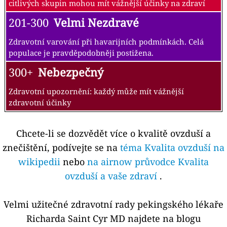
citlivých skupin mohou mít vážnější účinky na zdraví
201-300
Velmi Nezdravé
Zdravotní varování při havarijních podmínkách. Celá
populace je pravděpodobněji postižena.
300+
Nebezpečný
Zdravotní upozornění: každý může mít vážnější
zdravotní účinky
Chcete-li se dozvědět více o kvalitě ovzduší a
znečištění, podívejte se na
téma Kvalita ovzduší na
wikipedii
nebo
na airnow průvodce Kvalita
ovzduší a vaše zdraví
.
Velmi užitečné zdravotní rady pekingského lékaře
Richarda Saint Cyr MD najdete na blogu