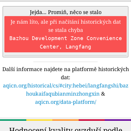
Jejda... Promiň, něco se stalo
Je nám líto, ale při načítání historických dat
se stala chyba
Bazhou Development Zone Convenience
Center, Langfang
Další informace najdete na platformě historických
dat:
aqicn.org/historical/cs/#city:hebei/langfangshi/baz
houkaifaqubianminzhongxin
&
aqicn.org/data-platform/
Hodnocení kvality ovzduší podle