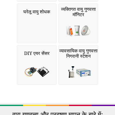
व्यक्तिगत वायु गुणवत्ता
घरेलू वायु शोधक
मॉनिटर
व्यावसायिक वायु गुणवत्ता
DIY एयर सेंसर
निगरानी स्टेशन
वायु गुणवत्ता और प्रदूषण मापन के बारे में: