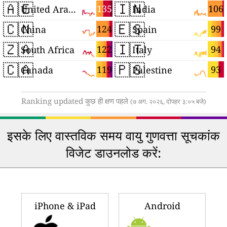
🇦🇪
🇮🇳
135
106
United Arab Emirates
India
🇨🇳
🇪🇸
124
99
China
Spain
🇿🇦
🇮🇹
122
94
South Africa
Italy
🇨🇦
🇵🇸
119
93
Canada
Palestine
Ranking updated कुछ ही क्षण पहले
(७ अग. २०२६, दोपहर ३:०५ बजे)
इसके लिए वास्तविक समय वायु गुणवत्ता सूचकांक
विजेट डाउनलोड करें:
iPhone & iPad
Android