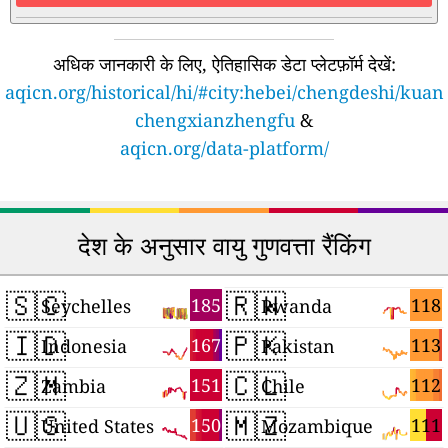
अधिक जानकारी के लिए, ऐतिहासिक डेटा प्लेटफ़ॉर्म देखें:
aqicn.org/historical/hi/#city:hebei/chengdeshi/kuan
chengxianzhengfu
&
aqicn.org/data-platform/
देश के अनुसार वायु गुणवत्ता रैंकिंग
🇸🇨
🇷🇼
185
118
Seychelles
Rwanda
🇮🇩
🇵🇰
167
113
Indonesia
Pakistan
🇿🇲
🇨🇱
151
112
Zambia
Chile
🇺🇸
🇲🇿
150
111
United States
Mozambique