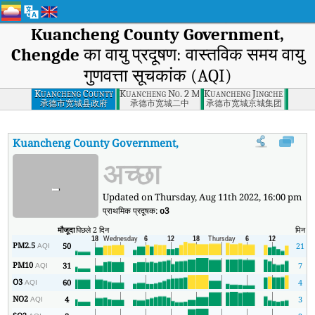
Kuancheng County Government,
Chengde
का वायु प्रदूषण: वास्तविक समय वायु
गुणवत्ता सूचकांक (AQI)
Kuancheng County
Kuancheng No. 2 Middle School, Chengde
Kuancheng Jingcheng Grou
Government,
承德市宽城县政府
承德市宽城二中
承德市宽城京城集团
Chengde
Kuancheng County Government, Chengde
का AQI
:
Kuancheng Co
अच्छा
-
Updated on Thursday, Aug 11th 2022, 16:00 pm
प्राथमिक प्रदूषक:
o3
मौजूदा
पिछले 2 दिन
मिन
अ
PM2.5
50
21
AQI
PM10
31
7
AQI
O3
60
4
AQI
NO2
4
3
AQI