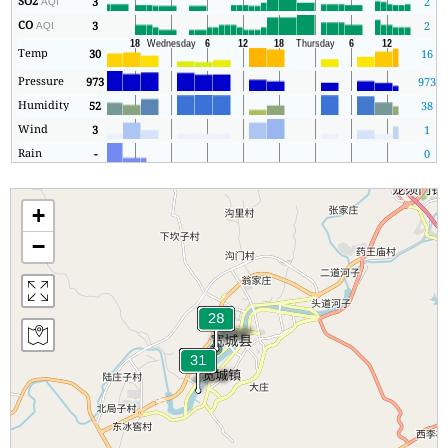
SO2
3
2
AQI
CO
3
2
AQI
Temp
30
16
Pressure
973
973
Humidity
52
38
Wind
3
1
Rain
-
0
+
−