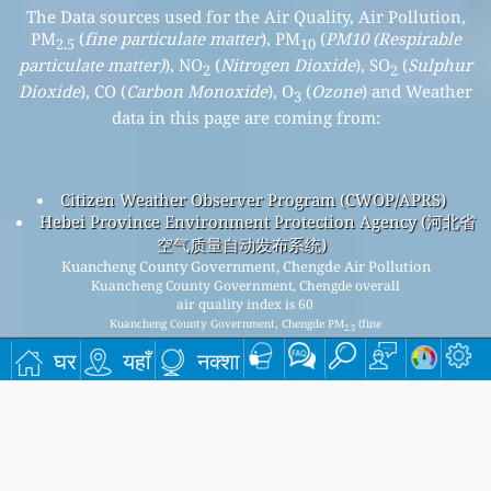
The Data sources used for the Air Quality, Air Pollution,
PM
(
fine particulate matter
), PM
(
PM10 (Respirable
2.5
10
particulate matter)
), NO
(
Nitrogen Dioxide
), SO
(
Sulphur
2
2
Dioxide
), CO (
Carbon Monoxide
), O
(
Ozone
) and Weather
3
data in this page are coming from:
Citizen Weather Observer Program (CWOP/APRS)
Hebei Province Environment Protection Agency (河北省
空气质量自动发布系统)
Kuancheng County Government, Chengde Air Pollution
Kuancheng County Government, Chengde overall
air quality index is 60
Kuancheng County Government, Chengde PM
(fine
2.5
particulate matter) AQI is 50 - Kuancheng County
घर
यहाँ
नक्शा
Government, Chengde PM
(PM10 (Respirable particulate
10
matter)) AQI is 31 - Kuancheng County Government, Chengde
NO
(Nitrogen Dioxide) AQI is 4 - Kuancheng County
2
Government, Chengde SO
(Sulphur Dioxide) AQI is 3 -
2
Kuancheng County Government, Chengde O
(Ozone) AQI is 60
3
- Kuancheng County Government, Chengde CO (Carbon
Monoxide) AQI is 3 -