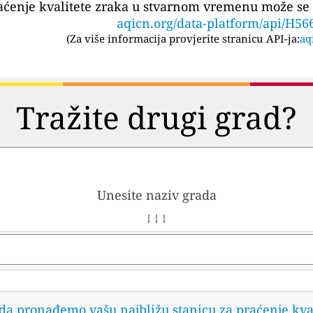
aćenje kvalitete zraka u stvarnom vremenu može se 
aqicn.org/data-platform/api/H56
(
Za više informacija provjerite stranicu API-ja:
aq
Tražite drugi grad?
Unesite naziv grada
↓ ↓ ↓
 da pronađemo vašu najbližu stanicu za praćenje kva