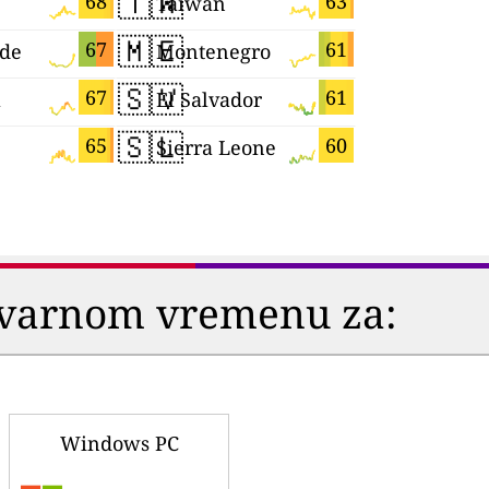
🇹🇼
🇸🇲
68
63
Taiwan
San Mari
🇲🇪
🇬🇭
67
61
rde
Montenegro
Ghana
🇸🇻
🇰🇷
67
61
a
El Salvador
South Ko
🇸🇱
🇹🇹
65
60
Sierra Leone
stvarnom vremenu za:
Windows PC