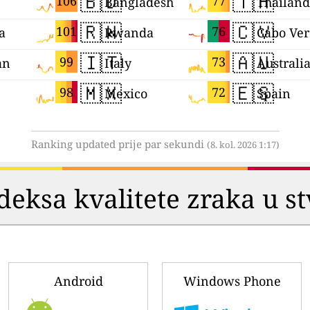
🇧🇩
🇹🇭
106
77
Bangladesh
Thailand
🇷🇼
🇨🇻
101
76
a
Rwanda
Cabo Ve
🇮🇹
🇦🇺
99
73
an
Italy
Australi
🇲🇽
🇪🇸
98
72
Mexico
Spain
Ranking updated prije par sekundi
(8. kol. 2026 1:17)
deksa kvalitete zraka u 
Android
Windows Phone