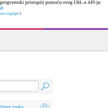
programski pristupiti pomoću ovog URL-a API-ja:
68
icn.org/api/
)
litete zraka