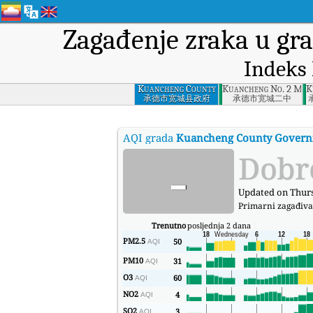
Zagađenje zraka u gr
Indeks 
Kuancheng County
Kuancheng No. 2 Midd
K
Government,
承德市宽城县政府
承德市宽城二中
Chengde
AQI grada
Kuancheng County Govern
-
Dobr
Updated on Thurs
Primarni zagađiva
Trenutno
posljednja 2 dana
PM2.5
50
AQI
PM10
31
AQI
O3
60
AQI
NO2
4
AQI
SO2
3
AQI