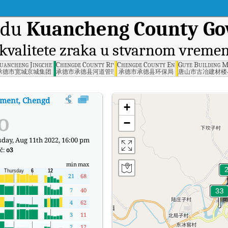
adu
Kuancheng County Go
kvalitete zraka u stvarnom vreme
le School, Chengde
uancheng Jingcheng Group, Chengde
Chengde County River Management Station, Chengde
Chengde County Environmental Prot
Guye Building M
承德市宽城京城集团
承德市承德县河道管理站
承德市承德县环保局
唐山市古冶建材楼
ment, Chengde
:
Kuancheng County Government, Chengde Indeks kvalitete 
+
o
−
day, Aug 11th 2022, 16:00 pm
č:
o3
min
max
21
68
7
40
4
62
3
11
2
12