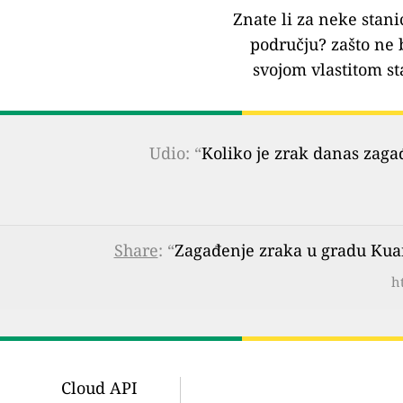
Znate li za neke stani
području?
zašto ne 
svojom vlastitom st
Udio: “
Koliko je zrak danas zaga
Share
: “
Zagađenje zraka u gradu Kua
h
Cloud API