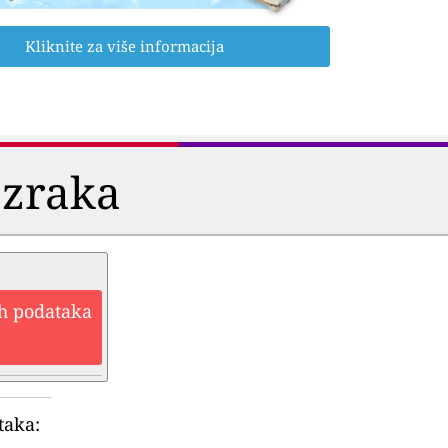
Kliknite za više informacija
 zraka
ih podataka
taka: