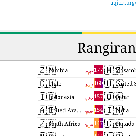
aqicn.org
Rangiran
🇿🇲
🇲🇿
177
Zambia
Mozamb
🇨🇱
🇺🇸
160
Chile
United 
🇮🇩
🇶🇦
157
Indonesia
Qatar
🇦🇪
🇮🇳
154
United Arab Emirates
India
🇿🇦
🇨🇦
147
South Africa
Canada