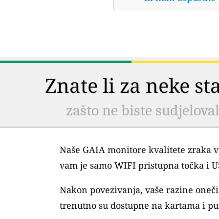
Znate li za neke s
zašto ne biste sudjelova
Naše GAIA monitore kvalitete zraka vr
vam je samo WIFI pristupna točka i 
Nakon povezivanja, vaše razine oneč
trenutno su dostupne na kartama i pu