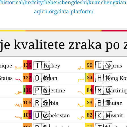
/historical/hr/#city:hebei/chengdeshi/kuanchengxia
aqicn.org/data-platform/
je kvalitete zraka po
🇹🇷
🇨🇾
129
90
ique
Turkey
Cyprus
🇴🇲
🇭🇰
122
84
States
Oman
Hong Ko
🇵🇸
🇲🇶
116
84
Palestine
Martini
🇷🇸
🇧🇹
108
83
Serbia
Bhutan
🇺🇿
🇰🇼
106
82
Uzbekistan
Kuwait