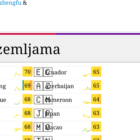
nzhengfu
&
 zemljama
🇪🇨
🇮🇱
70
65
Ecuador
Israel
🇦🇿
🇸🇬
69
65
ng
Azerbaijan
Singapor
🇨🇲
🇧🇷
68
64
que
Cameroon
Brazil
🇯🇵
🇾🇹
68
63
Japan
Mayotte
🇲🇴
🇨🇿
68
63
Macao
Czechia