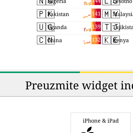
🇳🇬
🇱🇸
144
Nigeria
Lesotho
🇵🇰
🇲🇾
141
Pakistan
Malaysi
🇺🇬
🇹🇯
139
Uganda
Tajikist
🇨🇳
🇰🇪
132
China
Kenya
Preuzmite widget in
iPhone & iPad