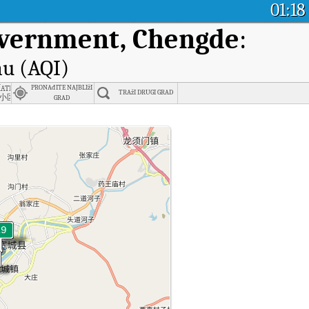
01:18
vernment, Chengde
:
nu (AQI)
ection Bureau, Chengde
aterials Community, Tangshan
PRONAđITE NAJBLIžI
TRAžI DRUGI GRAD
小区
GRAD
zraka (AQI) u stvarnom vremenu.