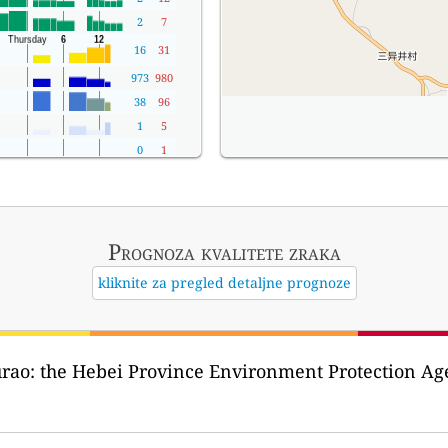
2
7
16
31
973
980
38
96
1
5
0
1
Prognoza kvalitete zraka
kliknite za pregled detaljne prognoze
urao:
the Hebei Province Environment Protec