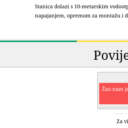
Stanica dolazi s 10-metarskim vodoo
napajanjem, opremom za montažu i 
Povij
Žao nam je
Za v