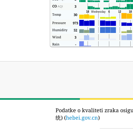
CO
3
AQI
Temp
30
Pressure
973
Humidity
52
Wind
3
Rain
-
Podatke o kvaliteti zraka osig
统) (
hebei.gov.cn
)