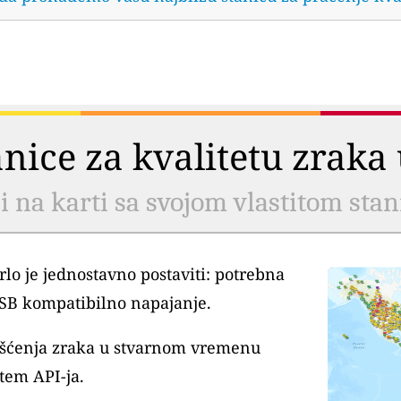
tanice za kvalitetu zrak
li na karti sa svojom vlastitom sta
lo je jednostavno postaviti: potrebna
USB kompatibilno napajanje.
išćenja zraka u stvarnom vremenu
tem API-ja.