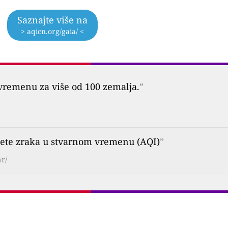
Saznajte više na
> aqicn.org/gaia/ <
vremenu za više od 100 zemalja.
”
ete zraka u stvarnom vremenu (AQI)
”
r/