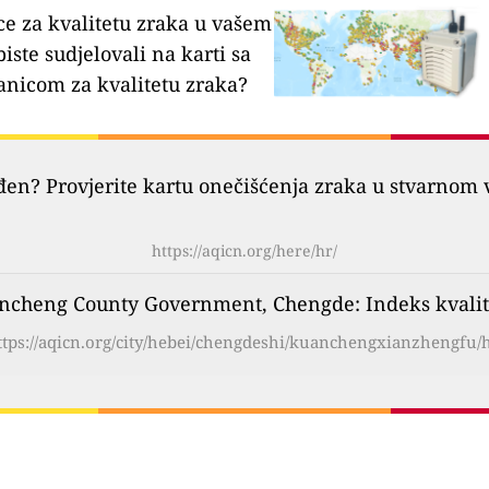
ce za kvalitetu zraka u vašem
biste sudjelovali na karti sa
anicom za kvalitetu zraka?
đen? Provjerite kartu onečišćenja zraka u stvarnom 
https://aqicn.org/here/hr/
ncheng County Government, Chengde: Indeks kvalit
ttps://aqicn.org/city/hebei/chengdeshi/kuanchengxianzhengfu/h