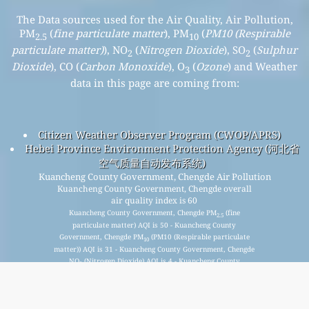
The Data sources used for the Air Quality, Air Pollution,
PM
(
fine particulate matter
), PM
(
PM10 (Respirable
2.5
10
particulate matter)
), NO
(
Nitrogen Dioxide
), SO
(
Sulphur
2
2
Dioxide
), CO (
Carbon Monoxide
), O
(
Ozone
) and Weather
3
data in this page are coming from:
Citizen Weather Observer Program (CWOP/APRS)
Hebei Province Environment Protection Agency (河北省
空气质量自动发布系统)
Kuancheng County Government, Chengde Air Pollution
Kuancheng County Government, Chengde overall
air quality index is 60
Kuancheng County Government, Chengde PM
(fine
2.5
particulate matter) AQI is 50 - Kuancheng County
Government, Chengde PM
(PM10 (Respirable particulate
10
matter)) AQI is 31 - Kuancheng County Government, Chengde
NO
(Nitrogen Dioxide) AQI is 4 - Kuancheng County
2
Government, Chengde SO
(Sulphur Dioxide) AQI is 3 -
2
Kuancheng County Government, Chengde O
(Ozone) AQI is 60
3
- Kuancheng County Government, Chengde CO (Carbon