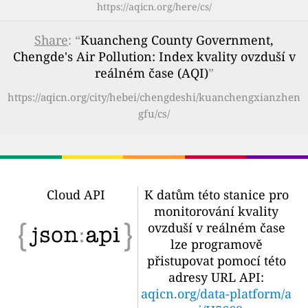
https://aqicn.org/here/cs/
Share
: “
Kuancheng County Government,
Chengde's Air Pollution: Index kvality ovzduší v
reálném čase (AQI)
”
https://aqicn.org/city/hebei/chengdeshi/kuanchengxianzhen
gfu/cs/
Cloud API
K datům této stanice pro
monitorování kvality
ovzduší v reálném čase
lze programově
přistupovat pomocí této
adresy URL API:
aqicn.org/data-platform/a