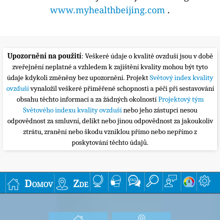
www.myhealthbeijing.com
.
Upozornění na použití
: Veškeré údaje o kvalitě ovzduší jsou v době
zveřejnění neplatné a vzhledem k zajištění kvality mohou být tyto
údaje kdykoli změněny bez upozornění. Projekt
Světový index kvality
ovzduší
vynaložil veškeré přiměřené schopnosti a péči při sestavování
obsahu těchto informací a za žádných okolností
Projektový tým
Světového indexu kvality ovzduší
nebo jeho zástupci nesou
odpovědnost za smluvní, delikt nebo jinou odpovědnost za jakoukoliv
ztrátu, zranění nebo škodu vzniklou přímo nebo nepřímo z
poskytování těchto údajů.
Domov
Zde