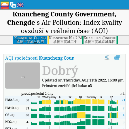
Kuancheng County Government,
Chengde
's Air Pollution: Index kvality
ovzduší v reálném čase (AQI)
Kuancheng County
Kuancheng No. 2 Middle School, Chengde
Kuancheng Jingcheng Grou
Government,
承德市宽城县政府
承德市宽城二中
承德市宽城京城集团
Chengde
AQI společnosti
Kuancheng County Government, Chengde
:
Dobrý
-
Updated on Thursday, Aug 11th 2022, 16:00 pm
Primární znečišťující látka:
o3
proud
poslední 2 dny
min
PM2.5
50
21
AQI
PM10
31
7
AQI
O3
60
4
AQI
NO2
4
3
AQI
SO2
3
2
AQI