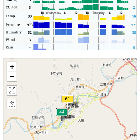
CO
3
2
AQI
Temp
30
16
Pressure
973
973
Humidity
52
38
Wind
3
1
Rain
-
0
+
−