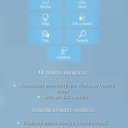
Home
Here
Map
Get a mask!
Faq
Search
Contact
O tomto projektu
Kontaktujte projektový tým World Air Quality
Index
Sada pro tisk a média
výzkum kvality ovzduší
Znalostní báze a články o kvalitě ovzduší