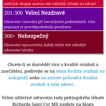
citlivých skupin mohou mít vážnější účinky na zdraví
201-300
Velmi Nezdravé
Zdravotní varování při havarijních podmínkách. Celá
populace je pravděpodobněji postižena.
300+
Nebezpečný
Zdravotní upozornění: každý může mít vážnější
zdravotní účinky
Chcete-li se dozvědět více o kvalitě ovzduší a
znečištění, podívejte se na
téma Kvalita ovzduší na
wikipedii
nebo
na airnow průvodce Kvalita
ovzduší a vaše zdraví
.
Velmi užitečné zdravotní rady pekingského lékaře
Richarda Saint Cyr MD najdete na blogu