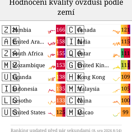
Hodnocení kvality ovzduší podle
zemí
🇿🇲
🇨🇦
166
121
Zambia
Canada
🇦🇪
🇮🇳
158
115
United Arab Emirates
India
🇿🇦
🇶🇦
155
111
South Africa
Qatar
🇲🇿
🇬🇧
153
111
Mozambique
United Kingdom
🇺🇬
🇭🇰
138
109
Uganda
Hong Kong
🇮🇩
🇲🇾
135
105
Indonesia
Malaysia
🇱🇸
🇨🇳
133
100
Lesotho
China
🇺🇸
🇲🇴
125
99
United States
Macao
Ranking updated před pár sekundami
(8. srp 2026 8:54)