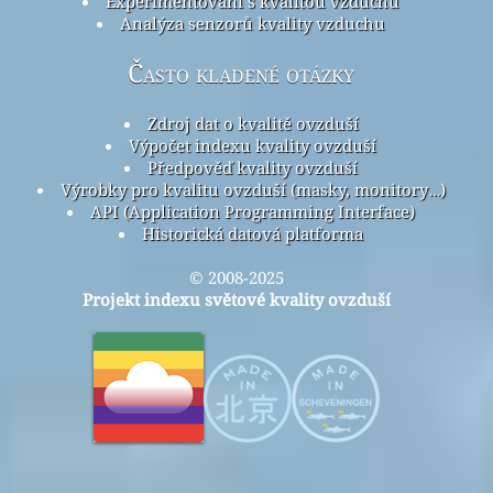
Experimentování s kvalitou vzduchu
Analýza senzorů kvality vzduchu
Často kladené otázky
Zdroj dat o kvalitě ovzduší
Výpočet indexu kvality ovzduší
Předpověď kvality ovzduší
Výrobky pro kvalitu ovzduší (masky, monitory…)
API (Application Programming Interface)
Historická datová platforma
© 2008-2025
Projekt indexu světové kvality ovzduší