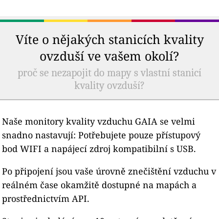
Víte o nějakých stanicích kvality
ovzduší ve vašem okolí?
proč se nezapojit do mapy s vlastní stanicí
kvality ovzduší?
Naše monitory kvality vzduchu GAIA se velmi
snadno nastavují: Potřebujete pouze přístupový
bod WIFI a napájecí zdroj kompatibilní s USB.
Po připojení jsou vaše úrovně znečištění vzduchu v
reálném čase okamžitě dostupné na mapách a
prostřednictvím API.