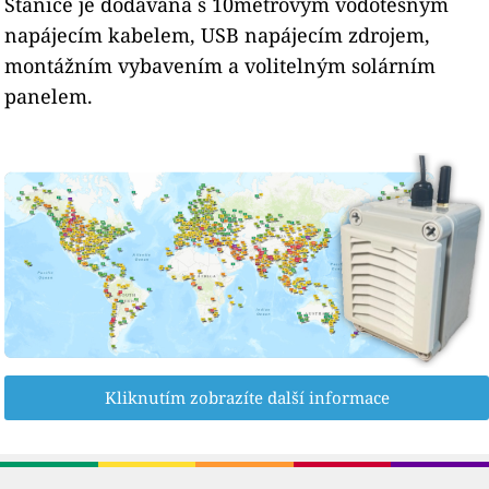
Stanice je dodávána s 10metrovým vodotěsným
napájecím kabelem, USB napájecím zdrojem,
montážním vybavením a volitelným solárním
panelem.
Kliknutím zobrazíte další informace