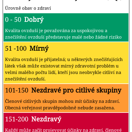
Úrovně obav o zdraví
0 - 50
Dobrý
Kvalita ovzduší je považována za uspokojivou a
znečištění ovzduší představuje malé nebo žádné riziko
51 -100
Mírný
Kvalita ovzduší je přijatelná; u některých znečišťujících
látek však může existovat mírný zdravotní problém u
velmi malého počtu lidí, kteří jsou neobvykle citliví na
znečištění ovzduší.
101-150
Nezdravé pro citlivé skupiny
Členové citlivých skupin mohou mít účinky na zdraví.
Obecná veřejnost pravděpodobně nebude zasažena.
151-200
Nezdravý
Každý může začít projevovat účinky na zdraví. členové