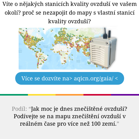
Víte o nějakých stanicích kvality ovzduší ve vašem
okolí?
proč se nezapojit do mapy s vlastní stanicí
kvality ovzduší?
Více se dozvíte na
> aqicn.org/gaia/ <
Podíl: “
Jak moc je dnes znečištěné ovzduší?
Podívejte se na mapu znečištění ovzduší v
reálném čase pro více než 100 zemí.
”