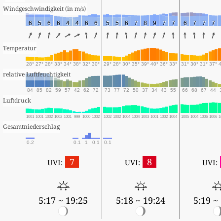
Windgeschwindigkeit (in m/s) 
6
5
6
6
4
4
6
6
5
5
6
7
8
9
7
7
6
7
7
7
Temperatur
28°
27°
28°
33°
34°
38°
32°
30°
29°
28°
30°
35°
39°
40°
36°
33°
31°
30°
31°
37°
relative Luftfeuchtigkeit
84
85
82
59
57
42
62
72
73
77
72
50
37
34
43
55
66
68
67
44
Luftdruck
1001
1001
1002
1002
1001
999
1000
1002
1002
1002
1004
1004
1003
1001
1002
1004
1005
1004
1006
1006
1
Gesamtniederschlag
0.2
0.1
1
0.1
0.1
7
8
UVI:
UVI:
UVI:
5:17 ~ 19:25
5:18 ~ 19:24
5:19 ~