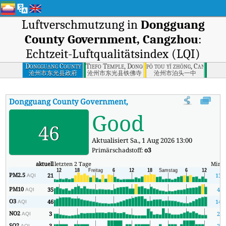
Luftverschmutzung in
Dongguang
County Government, Cangzhou
:
Echtzeit-Luftqualitätsindex (LQI)
Dongguang County
Tiefo Temple, Dongguang County, Cangzhou
pō tou yī zhōng, Cangzhou
Government,
沧州市东光县政府
沧州市东光县铁佛寺
沧州市泊头一中
Cangzhou
Dongguang County Government, Cangzhou
AQI
:
Dongguang Co
Good
46
Aktualisiert Sa., 1 Aug 2026 13:00
Primärschadstoff:
o3
aktuell
letzten 2 Tage
Mind
PM2.5
21
13
AQI
PM10
35
4
AQI
O3
46
14
AQI
NO2
3
2
AQI
SO2
3
2
AQI