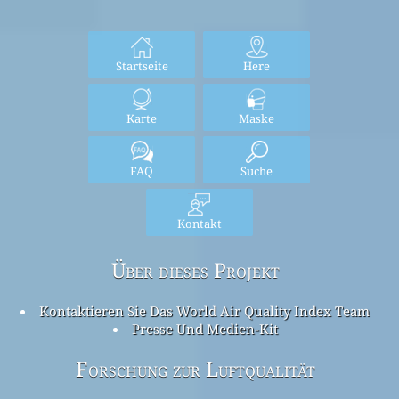
Startseite
Here
Karte
Maske
FAQ
Suche
Kontakt
Über dieses Projekt
Kontaktieren Sie Das World Air Quality Index Team
Presse Und Medien-Kit
Forschung zur Luftqualität