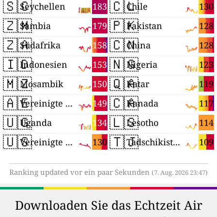
🇸🇨
🇨🇱
183
130
Seychellen
Chile
🇿🇲
🇵🇰
179
128
Sambia
Pakistan
🇿🇦
🇨🇳
158
128
Südafrika
China
🇮🇩
🇳🇬
153
123
Indonesien
Nigeria
🇲🇿
🇶🇦
150
119
Mosambik
Katar
🇦🇪
🇨🇦
149
117
Vereinigte Arabische Emirate
Kanada
🇺🇬
🇱🇸
134
114
Uganda
Lesotho
🇺🇸
🇹🇯
130
109
Vereinigte Staaten
Tadschikistan
Ranking updated vor ein paar Sekunden
(7. Aug. 2026 23:47)
Downloaden Sie das Echtzeit Air