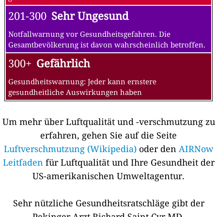
201-300
Sehr Ungesund
Notfallwarnung vor Gesundheitsgefahren. Die
Gesamtbevölkerung ist davon wahrscheinlich betroffen.
300+
Gefährlich
Gesundheitswarnung: Jeder kann ernstere
gesundheitliche Auswirkungen haben
Um mehr über Luftqualität und -verschmutzung zu
erfahren, gehen Sie auf die Seite
Luftverschmutzung (Wikipedia)
oder den
AIRNow
Leitfaden
für Luftqualität und Ihre Gesundheit der
US-amerikanischen Umweltagentur.
Sehr nützliche Gesundheitsratschläge gibt der
Pekinger Arzt Richard Saint Cyr MD,