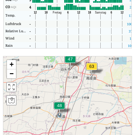
CO
4
2
AQI
Temp.
-
13
Luftdruck
-
1009
Relative Luftfeuchtigkeit
-
37
Wind
-
1
Rain
-
100
+
−