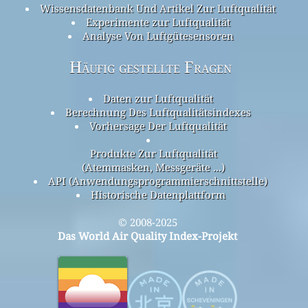
Wissensdatenbank Und Artikel Zur Luftqualität
Experimente zur Luftqualität
Analyse Von Luftgütesensoren
Häufig gestellte Fragen
Daten zur Luftqualität
Berechnung Des Luftqualitätsindexes
Vorhersage Der Luftqualität
Produkte Zur Luftqualität
(Atemmasken, Messgeräte ...)
API (Anwendungsprogrammierschnittstelle)
Historische Datenplattform
© 2008-2025
Das World Air Quality Index-Projekt