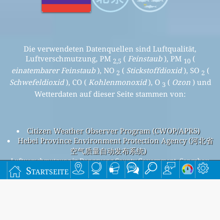
Die verwendeten Datenquellen sind Luftqualität,
Luftverschmutzung, PM
(
Feinstaub
), PM
(
2,5
10
einatembarer Feinstaub
), NO
(
Stickstoffdioxid
), SO
(
2
2
Schwefeldioxid
), CO (
Kohlenmonoxid
), O
(
Ozon
) und
3
Wetterdaten auf dieser Seite stammen von:
Citizen Weather Observer Program (CWOP/APRS)
Hebei Province Environment Protection Agency (河北省
空气质量自动发布系统)
Luftverschmutzung in Dongguang County Government, Cangzhou
Startseite
Beijing overall air quality index is 46
Beijing PM
(fine particulate matter) AQI is 21 - Beijing PM
2.5
10
(respirable particulate matter) AQI is 35 - Beijing NO
2
(nitrogen dioxide) AQI is 3 - Beijing SO
(sulfur dioxide) AQI is
2
3 - Beijing O
(ozone) AQI is 46 - Beijing CO (carbon monoxide)
3
AQI is 4 -