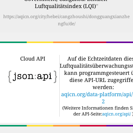
Luftqualitätsindex (LQI)
”
https://aqicn.org/city/hebei/cangzhoushi/dongguangxianzhe
ngfu/de/
Cloud API
Auf die Echtzeitdaten die
Luftqualitätsüberwachungss
kann programmgesteuert 
diese API-URL zugegriff
werden:
aqicn.org/data-platform/api
2
(
Weitere Informationen finden S
der API-Seite:
aqicn.org/api/