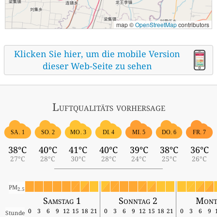
map ©
OpenStreetMap
contributors
Klicken Sie hier, um die mobile Version
dieser Web-Seite zu sehen
Luftqualitäts vorhersage
SA. 1
SO. 2
MO. 3
DI. 4
MI. 5
DO. 6
FR. 7
38°C
40°C
41°C
40°C
39°C
38°C
36°C
27°C
28°C
30°C
28°C
24°C
25°C
26°C
PM
2.5
Samstag 1
Sonntag 2
Mont
0
3
6
9
12
15
18
21
0
3
6
9
12
15
18
21
0
3
6
9
Stunde