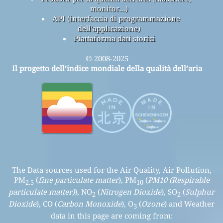
monitor...)
API (interfaccia di programmazione
dell'applicazione)
Piattaforma dati storici
© 2008-2025
Il progetto dell’indice mondiale della qualità dell’aria
The Data sources used for the Air Quality, Air Pollution,
PM
(
fine particulate matter
), PM
(
PM10 (Respirable
2.5
10
particulate matter)
), NO
(
Nitrogen Dioxide
), SO
(
Sulphur
2
2
Dioxide
), CO (
Carbon Monoxide
), O
(
Ozone
) and Weather
3
data in this page are coming from: