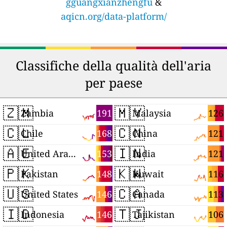
gguangxianzhengfu
&
aqicn.org/data-platform/
Classifiche della qualità dell'aria
per paese
🇿🇲
🇲🇾
191
126
Zambia
Malaysia
🇨🇱
🇨🇳
168
121
Chile
China
🇦🇪
🇮🇳
153
121
United Arab Emirates
India
🇵🇰
🇰🇼
148
116
Pakistan
Kuwait
🇺🇸
🇨🇦
146
113
United States
Canada
🇮🇩
🇹🇯
146
106
Indonesia
Tajikistan