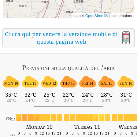
map ©
OpenStreetMap
contributors
Clicca qui per vedere la versione mobile di
questa pagina web
Previsioni sulla qualità dell'aria
MON 10
TUE 11
WED 12
THU 13
FRI 14
SAT 15
SUN 16
35°C
32°C
25°C
22°C
24°C
28°C
31°C
20°C
24°C
22°C
20°C
20°C
20°C
20°C
PM
2.5
Monday 10
Tuesday 11
Wednes
0
3
6
9
12
15
18
21
0
3
6
9
12
15
18
21
0
3
6
9
ora