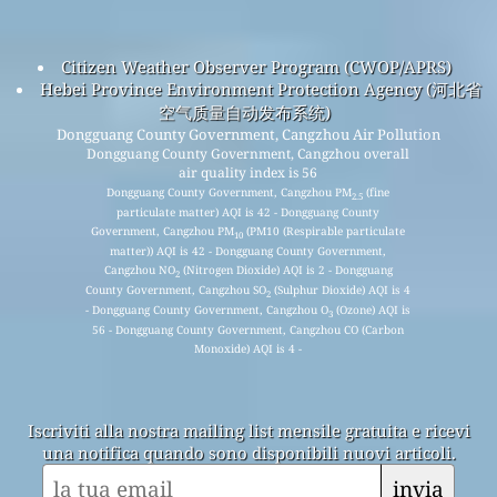
Citizen Weather Observer Program (CWOP/APRS)
Hebei Province Environment Protection Agency (河北省
空气质量自动发布系统)
Dongguang County Government, Cangzhou Air Pollution
Dongguang County Government, Cangzhou overall
air quality index is 56
Dongguang County Government, Cangzhou PM
(fine
2.5
particulate matter) AQI is 42 - Dongguang County
Government, Cangzhou PM
(PM10 (Respirable particulate
10
matter)) AQI is 42 - Dongguang County Government,
Cangzhou NO
(Nitrogen Dioxide) AQI is 2 - Dongguang
2
County Government, Cangzhou SO
(Sulphur Dioxide) AQI is 4
2
- Dongguang County Government, Cangzhou O
(Ozone) AQI is
3
56 - Dongguang County Government, Cangzhou CO (Carbon
Monoxide) AQI is 4 -
Iscriviti alla nostra mailing list mensile gratuita e ricevi
una notifica quando sono disponibili nuovi articoli.
invia