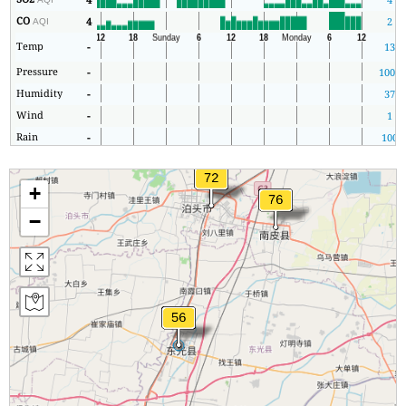
CO
4
2
AQI
Temp
-
13
Pressure
-
1009
Humidity
-
37
Wind
-
1
Rain
-
100
+
−