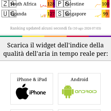
🇿🇦
🇵🇸
128
100
South Africa
Palestine
🇺🇬
🇸🇬
127
99
Uganda
Singapore
Ranking updated alcuni secondi fa
(10 ago 2026 07:03)
Scarica il widget dell'indice della
qualità dell'aria in tempo reale per:
iPhone & iPad
Android