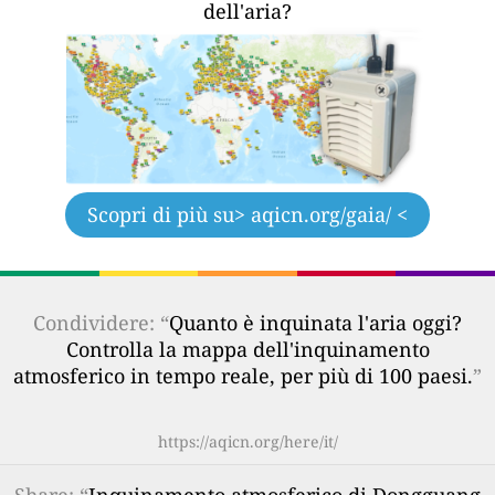
dell'aria?
Scopri di più su
> aqicn.org/gaia/ <
Condividere: “
Quanto è inquinata l'aria oggi?
Controlla la mappa dell'inquinamento
atmosferico in tempo reale, per più di 100 paesi.
”
https://aqicn.org/here/it/
Share
: “
Inquinamento atmosferico di Dongguang