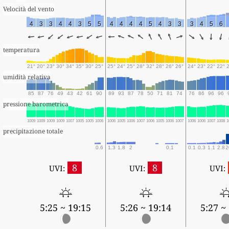
Velocità del vento
4
3
3
4
4
3
5
5
4
4
4
4
5
4
3
3
3
4
5
6
temperatura
21°
20°
23°
30°
34°
35°
30°
25°
25°
24°
25°
28°
32°
28°
26°
26°
24°
23°
22°
22°
umidità relativa
85
87
76
49
43
42
61
90
89
93
87
78
50
71
81
74
76
86
96
96
pressione barometrica
1009
1009
1009
1009
1007
1005
1005
1006
1006
1005
1006
1007
1006
1005
1006
1007
1006
1006
1007
1008
1
precipitazione totale
0.6
1.3
1.8
2
0.1
0.1
0.3
1.1
2.8
2
8
8
UVI:
UVI:
UVI:
5:25 ~ 19:15
5:26 ~ 19:14
5:27 ~