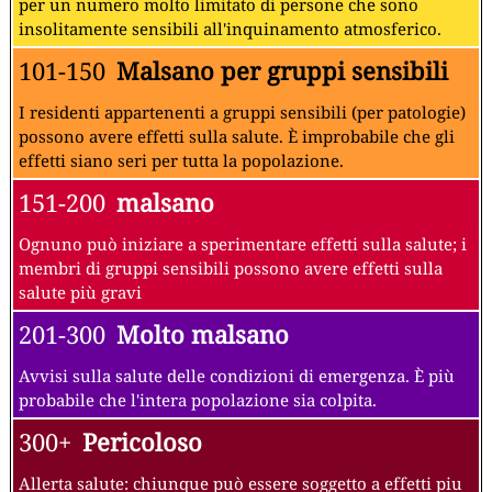
per un numero molto limitato di persone che sono
insolitamente sensibili all'inquinamento atmosferico.
101-150
Malsano per gruppi sensibili
I residenti appartenenti a gruppi sensibili (per patologie)
possono avere effetti sulla salute. È improbabile che gli
effetti siano seri per tutta la popolazione.
151-200
malsano
Ognuno può iniziare a sperimentare effetti sulla salute; i
membri di gruppi sensibili possono avere effetti sulla
salute più gravi
201-300
Molto malsano
Avvisi sulla salute delle condizioni di emergenza. È più
probabile che l'intera popolazione sia colpita.
300+
Pericoloso
Allerta salute: chiunque può essere soggetto a effetti piu