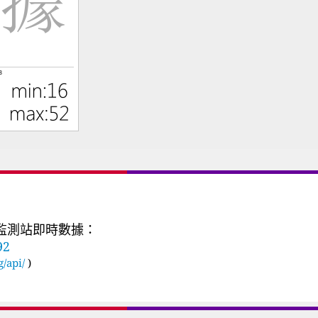
質監測站即時數據：
92
g/api/
)