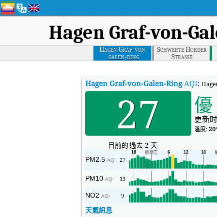
Hagen Graf-von-Gal
Hagen Graf-von-
Schwerte Horder
galen-ring
Strasse
Hagen Graf-von-Galen-Ring
AQI
:
Hage
27
優
更新时
溫度:
20
目前的
過去 2 天
PM2.5
27
AQI
PM10
13
AQI
NO2
9
AQI
天氣訊息