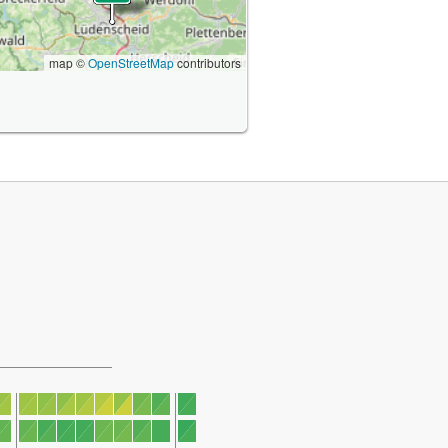
map ©
OpenStreetMap
contributors