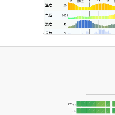
溫度
20
气压
1021
濕度
52
風速
3
PM
2.5
O
3