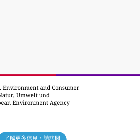
e, Environment and Consumer
 Natur, Umwelt und
opean Environment Agency
了解更多信息，請訪問