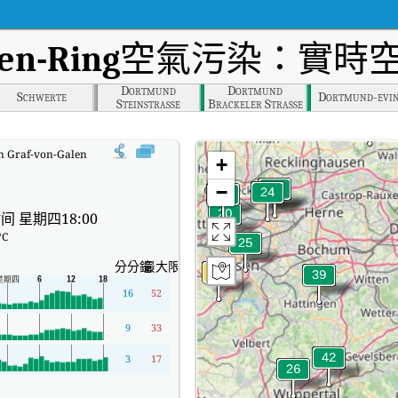
en-Ring
空氣污染：實時空
Dortmund
Dortmund
Schwerte
Dortmund-evi
Steinstrasse
Brackeler Strasse
n Graf-von-Galen-Ring實時空氣質量指數（AQI）。
+
−
间 星期四18:00
°C
分分鐘
最大限度
16
52
9
33
3
17