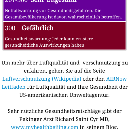
Notfallwarnung vor Gesundheitsgefahren. Die
Gesamtbevölkerung ist davon wahrscheinlich betroffen.
300+
Gefährlich
Gesundheitswarnung: Jeder kann ernstere
gesundheitliche Auswirkungen haben
Um mehr über Luftqualität und -verschmutzung zu
erfahren, gehen Sie auf die Seite
Luftverschmutzung (Wikipedia)
oder den
AIRNow
Leitfaden
für Luftqualität und Ihre Gesundheit der
US-amerikanischen Umweltagentur.
Sehr nützliche Gesundheitsratschläge gibt der
Pekinger Arzt Richard Saint Cyr MD,
www.myhealthbeijing.com
in seinem Blog.