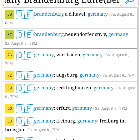
🇩🇪
brandenburg
a.d.havel,
germany
38
- Sa. August 8.,
6PM
🇩🇪
brandenburg
,neuendorfer str. v,
germany
37
-
Sa. August 8., 5PM
🇩🇪
germany
; wiesbaden,
germany
76
- Sa. August 8.,
7PM
🇩🇪
germany
; augsburg,
germany
72
- Sa. August 8., 7PM
🇩🇪
germany
; recklinghausen,
germany
69
- Sa. August
8., 7PM
🇩🇪
germany
; erfurt,
germany
66
- Sa. August 8., 7PM
🇩🇪
germany
; freiburg,
germany
; freiburg im
63
breisgau
- Sa. August 8., 7PM