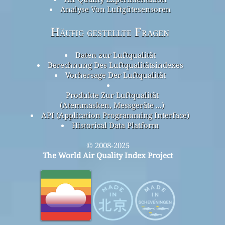
Analyse Von Luftgütesensoren
Häufig gestellte Fragen
Daten zur Luftqualität
Berechnung Des Luftqualitätsindexes
Vorhersage Der Luftqualität
Produkte Zur Luftqualität
(Atemmasken, Messgeräte ...)
API (Application Programming Interface)
Historical Data Platform
© 2008-2025
The World Air Quality Index Project