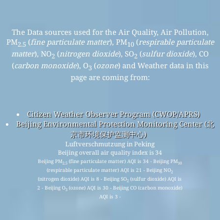
The Data sources used for the Air Quality, Air Pollution,
PM
(
fine particulate matter
), PM
(
respirable particulate
2.5
10
matter
), NO
(
nitrogen dioxide
), SO
(
sulfur dioxide
), CO
2
2
(
carbon monoxide
), O
(
ozone
) and Weather data in this
3
page are coming from:
Citizen Weather Observer Program (CWOP/APRS)
Beijing Environmental Protection Monitoring Center (北
京市环境保护监测中心)
Luftverschmutzung in Peking
Beijing overall air quality index is 34
Beijing PM
(fine particulate matter) AQI is 34 - Beijing PM
2.5
10
(respirable particulate matter) AQI is 21 - Beijing NO
2
(nitrogen dioxide) AQI is 8 - Beijing SO
(sulfur dioxide) AQI is
2
2 - Beijing O
(ozone) AQI is 30 - Beijing CO (carbon monoxide)
3
AQI is 3 -