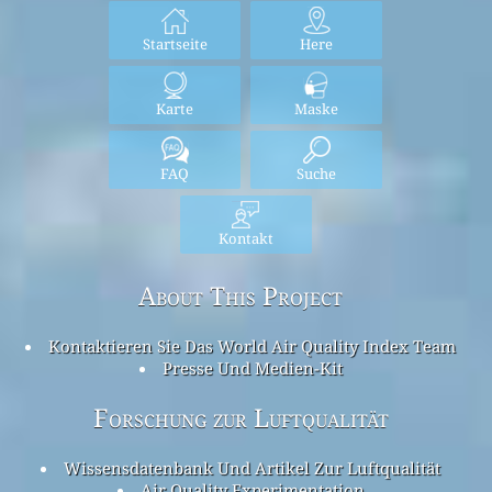
Startseite
Here
Karte
Maske
FAQ
Suche
Kontakt
About This Project
Kontaktieren Sie Das World Air Quality Index Team
Presse Und Medien-Kit
Forschung zur Luftqualität
Wissensdatenbank Und Artikel Zur Luftqualität
Air Quality Experimentation