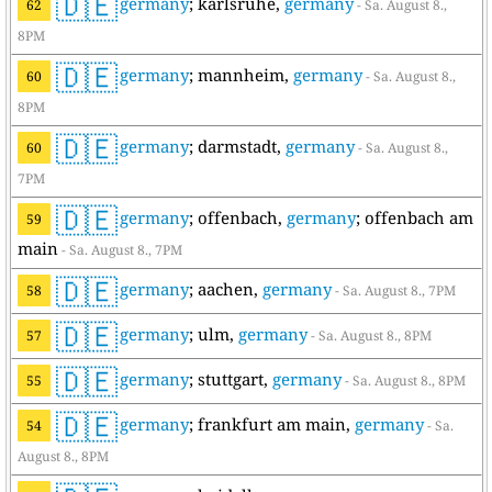
🇩🇪
germany
; karlsruhe,
germany
62
- Sa. August 8.,
8PM
🇩🇪
germany
; mannheim,
germany
60
- Sa. August 8.,
8PM
🇩🇪
germany
; darmstadt,
germany
60
- Sa. August 8.,
7PM
🇩🇪
germany
; offenbach,
germany
; offenbach am
59
main
- Sa. August 8., 7PM
🇩🇪
germany
; aachen,
germany
58
- Sa. August 8., 7PM
🇩🇪
germany
; ulm,
germany
57
- Sa. August 8., 8PM
🇩🇪
germany
; stuttgart,
germany
55
- Sa. August 8., 8PM
🇩🇪
germany
; frankfurt am main,
germany
54
- Sa.
August 8., 8PM