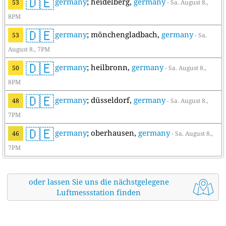
🇩🇪
germany
; heidelberg,
germany
53
- Sa. August 8.,
8PM
🇩🇪
germany
; mönchengladbach,
germany
53
- Sa.
August 8., 7PM
🇩🇪
germany
; heilbronn,
germany
50
- Sa. August 8.,
8PM
🇩🇪
germany
; düsseldorf,
germany
48
- Sa. August 8.,
7PM
🇩🇪
germany
; oberhausen,
germany
46
- Sa. August 8.,
7PM
oder lassen Sie uns die nächstgelegene
Luftmessstation finden