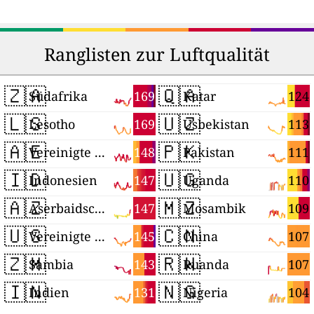
Ranglisten zur Luftqualität
🇿🇦
🇶🇦
169
124
Südafrika
Katar
🇱🇸
🇺🇿
169
113
Lesotho
Usbekistan
🇦🇪
🇵🇰
148
111
Vereinigte Arabische Emirate
Pakistan
🇮🇩
🇺🇬
147
110
Indonesien
Uganda
🇦🇿
🇲🇿
147
109
Aserbaidschan
Mosambik
🇺🇸
🇨🇳
145
107
Vereinigte Staaten
China
🇿🇲
🇷🇼
143
107
Sambia
Ruanda
🇮🇳
🇳🇬
131
104
Indien
Nigeria