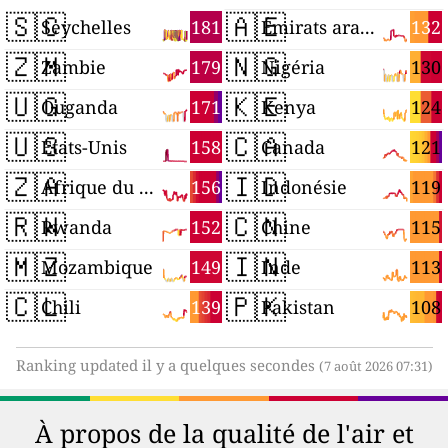
🇸🇨
🇦🇪
181
132
Seychelles
Émirats arabes unis
🇿🇲
🇳🇬
179
130
Zambie
Nigéria
🇺🇬
🇰🇪
171
124
Ouganda
Kenya
🇺🇸
🇨🇦
158
121
États-Unis
Canada
🇿🇦
🇮🇩
156
119
Afrique du Sud
Indonésie
🇷🇼
🇨🇳
152
115
Rwanda
Chine
🇲🇿
🇮🇳
149
113
Mozambique
Inde
🇨🇱
🇵🇰
139
108
Chili
Pakistan
Ranking updated il y a quelques secondes
(7 août 2026 07:31)
À propos de la qualité de l'air et