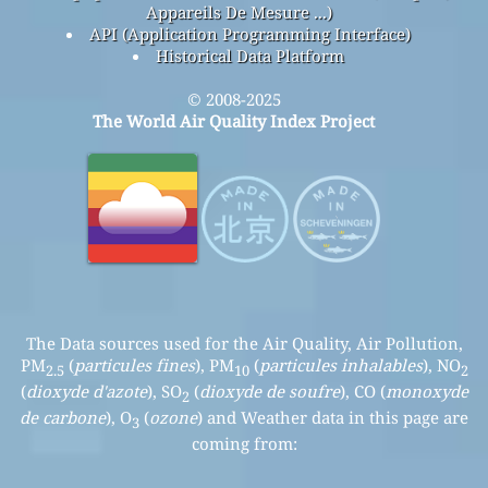
Appareils De Mesure ...)
API (Application Programming Interface)
Historical Data Platform
© 2008-2025
The World Air Quality Index Project
The Data sources used for the Air Quality, Air Pollution,
PM
(
particules fines
), PM
(
particules inhalables
), NO
2.5
10
2
(
dioxyde d'azote
), SO
(
dioxyde de soufre
), CO (
monoxyde
2
de carbone
), O
(
ozone
) and Weather data in this page are
3
coming from: