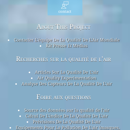
contact
About This Project
Contacter L'équipe De La Qualité De L'Air Mondiale
Kit Presse Et Médias
Recherches sur la qualité de l'air
Articles Sur La Qualité De L'air
Air Quality Experimentation
Analyse Des Capteurs De La Qualité De L'air
Foire aux questions
Source des données sur la qualité de l'air
Calcul De L'indice De La Qualité De L'air
Prévisions De La Qualité De L'air
Equipements Pour La Pollution De L'air (masques,