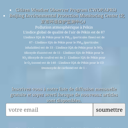
Citizen Weather Observer Program (CWOP/APRS)
Beijing Environmental Protection Monitoring Center (北
京市环境保护监测中心)
Pollution atmosphérique à Pékin
L'indice global de qualité de l'air de Pékin est de 87
L'indince IQA de Pékin pour le PM
(particules fines) est de
2.5
87 - L'indince IQA de Pékin pour le PM
(particules
10
inhalables) est de 33 - L'indince IQA de Pékin pour le NO
2
(dioxyde d'azote) est de 11 - L'indince IQA de Pékin pour le
SO
(dioxyde de soufre) est de 2 - L'indince IQA de Pékin pour
2
le O
(ozone) est de 140 - L'indince IQA de Pékin pour le CO
3
(monoxyde de carbone) est de 1 -
Inscrivez-vous à notre liste de diffusion mensuelle
gratuite et soyez averti lorsque de nouveaux articles
sont disponibles.
soumettre