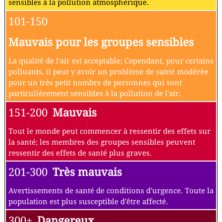
sensibles à la pollution atmosphérique.
101-150
Mauvais pour les groupes sensibles
La qualité de l'air est acceptable; Cependant, pour certains
polluants, il peut y avoir un problème de santé modérée
pour un très petit nombre de personnes qui sont
particulièrement sensibles à la pollution de l'air.
151-200
Mauvais
Tout le monde peut commencer à ressentir des effets sur
la santé; les membres des groupes sensibles peuvent
ressentir des effets de santé plus graves.
201-300
Très mauvais
Avertissements de santé de conditions d'urgence. Toute la
population est plus susceptible d'être affecté.
300+
Dangereux