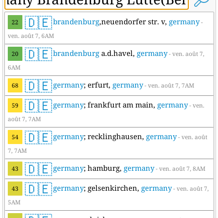
🇩🇪
brandenburg
,neuendorfer str. v,
germany
22
-
ven. août 7, 6AM
🇩🇪
brandenburg
a.d.havel,
germany
20
- ven. août 7,
6AM
🇩🇪
germany
; erfurt,
germany
68
- ven. août 7, 7AM
🇩🇪
germany
; frankfurt am main,
germany
59
- ven.
août 7, 7AM
🇩🇪
germany
; recklinghausen,
germany
54
- ven. août
7, 7AM
🇩🇪
germany
; hamburg,
germany
43
- ven. août 7, 8AM
🇩🇪
germany
; gelsenkirchen,
germany
43
- ven. août 7,
5AM