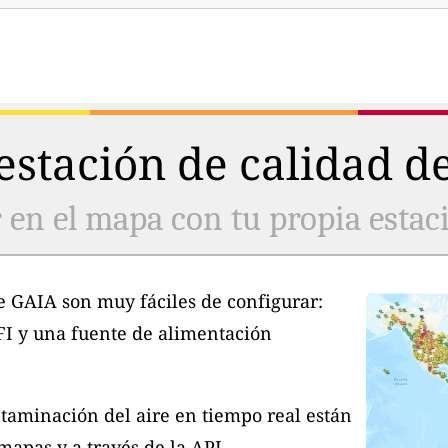
stación de calidad de
 en el mapa con tu propia estaci
e GAIA son muy fáciles de configurar:
FI y una fuente de alimentación
taminación del aire en tiempo real están
apas y a través de la API.