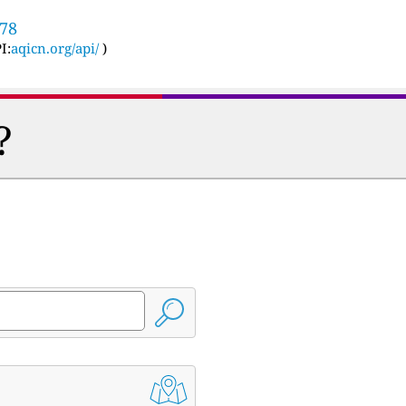
678
I:
aqicn.org/api/
)
?