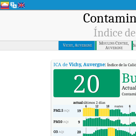
Contamina
Índice de
Moulins Centre,
Vichy, Auvergne
M
Auvergne
ICA de
Vichy, Auvergne
:
Índice de la Cali
20
B
Actual
Contami
actual
últimos 2 días
PM2.5
19
AQI
PM10
9
AQI
O3
20
AQI