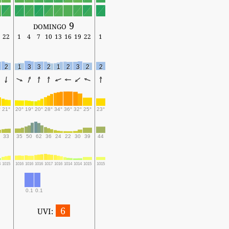
domingo 9
22
1
4
7
10
13
16
19
22
1
2
1
3
3
2
1
2
3
2
2
°
21°
20°
19°
20°
28°
34°
36°
32°
25°
23°
33
35
50
62
36
24
22
30
39
44
4
1015
1016
1016
1016
1017
1016
1014
1014
1015
1015
0.1
0.1
6
UVI: