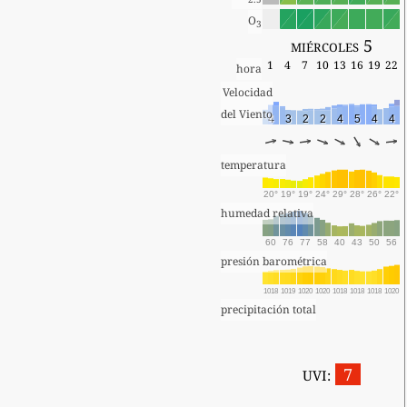
O
3
miércoles 5
1
4
7
10
13
16
19
22
hora
Velocidad
del Viento
4
3
2
2
4
5
4
4
temperatura
20°
19°
19°
24°
29°
28°
26°
22°
humedad relativa
60
76
77
58
40
43
50
56
presión barométrica
1018
1019
1020
1020
1018
1018
1018
1020
precipitación total
7
UVI: