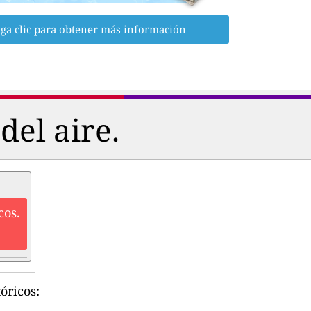
ga clic para obtener más información
del aire.
cos.
óricos: