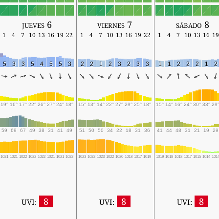
jueves 6
viernes 7
sábado 8
1
4
7
10
13
16
19
22
1
4
7
10
13
16
19
22
1
4
7
10
13
16
19
5
3
3
5
4
5
5
3
2
2
1
2
3
2
3
3
1
1
2
2
2
1
2
19°
16°
17°
22°
26°
27°
24°
18°
15°
13°
14°
22°
27°
29°
25°
18°
15°
14°
16°
24°
30°
33°
29
59
69
67
49
38
31
41
49
51
50
50
34
22
18
31
36
41
44
48
31
21
19
29
1021
1021
1022
1022
1022
1021
1021
1022
1023
1022
1023
1022
1020
1018
1017
1019
1019
1018
1018
1017
1015
1014
101
8
8
8
UVI:
UVI:
UVI: