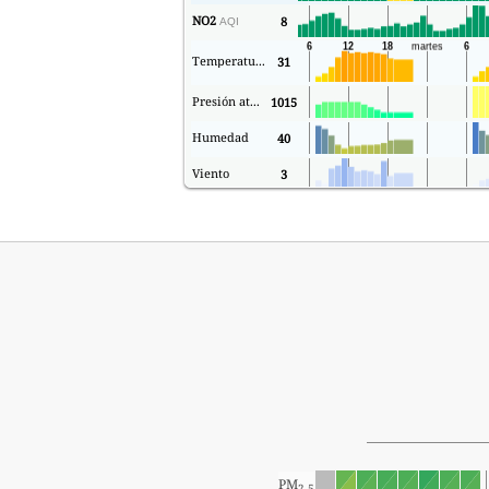
NO2
8
AQI
Temperatura.
31
Presión atmosférica
1015
Humedad
40
Viento
3
PM
2.5