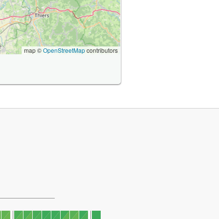
map ©
OpenStreetMap
contributors