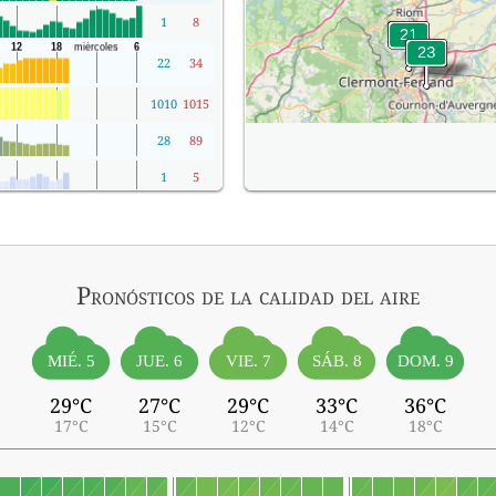
1
8
22
34
1010
1015
28
89
1
5
Pronósticos
de la calidad del aire
MIÉ. 5
SÁB. 8
JUE. 6
VIE. 7
DOM. 9
29°C
27°C
29°C
33°C
36°C
17°C
15°C
12°C
14°C
18°C