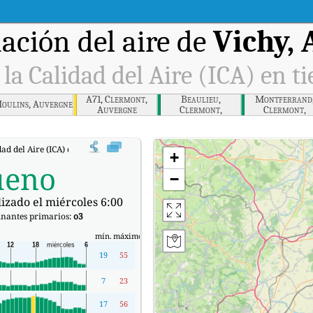
ción del aire de
Vichy,
 la Calidad del Aire (ICA) en t
A71, Clermont,
Beaulieu,
Montferrand
oulins, Auvergne
Auvergne
Clermont,
Clermont,
Auvergne
Auvergne
dad del Aire (ICA) de Vichy, Auvergne en tiempo real.
+
ueno
−
izado el miércoles 6:00
nantes primarios:
o3
mín.
máximo
19
55
7
23
17
56