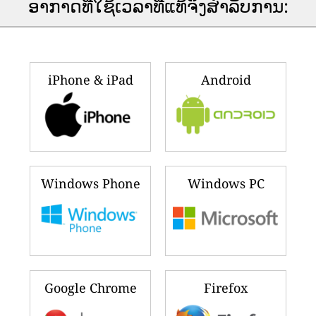
ອາ​ກາດ​ທີ່​ໃຊ້​ເວ​ລາ​ທີ່​ແທ້​ຈິງ​ສໍາ​ລັບ​ການ​:
iPhone & iPad
Android
Windows Phone
Windows PC
Google Chrome
Firefox