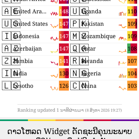
🇦🇪
🇺🇬
148
110
United Arab Emirates
Uganda
🇺🇸
🇵🇰
147
109
United States
Pakistan
🇮🇩
🇲🇿
147
109
Indonesia
Mozambique
🇦🇿
🇶🇦
147
108
Azerbaijan
Qatar
🇿🇲
🇷🇼
141
107
Zambia
Rwanda
🇮🇳
🇳🇬
130
104
India
Nigeria
🇱🇸
🇨🇳
126
103
Lesotho
China
Ranking updated 1 ນາທີຜ່ານມາ
(8 ສິງຫາ 2026 19:27)
ດາວ​ໂຫລດ Widget ດັດ​ຊະ​ນີ​ຄຸນ​ນະ​ພາບ​