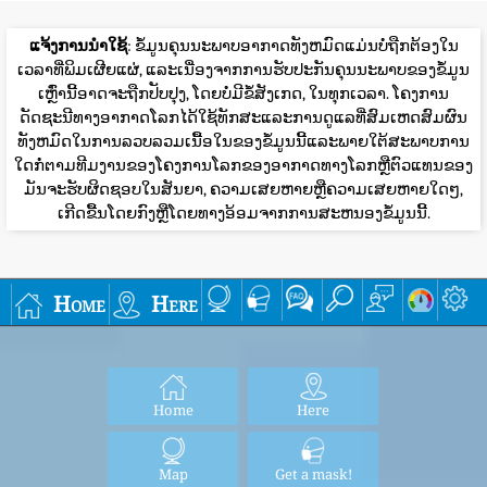
ແຈ້ງການນໍາໃຊ້
: ຂໍ້ມູນຄຸນນະພາບອາກາດທັງຫມົດແມ່ນບໍ່ຖືກຕ້ອງໃນ
ເວລາທີ່ພິມເຜີຍແຜ່, ແລະເນື່ອງຈາກການຮັບປະກັນຄຸນນະພາບຂອງຂໍ້ມູນ
ເຫຼົ່ານີ້ອາດຈະຖືກປັບປຸງ, ໂດຍບໍ່ມີຂໍ້ສັງເກດ, ໃນທຸກເວລາ. ໂຄງການ
ດັດຊະນີທາງອາກາດໂລກໄດ້ໃຊ້ທັກສະແລະການດູແລທີ່ສົມເຫດສົມຜົນ
ທັງຫມົດໃນການລວບລວມເນື້ອໃນຂອງຂໍ້ມູນນີ້ແລະພາຍໃຕ້ສະພາບການ
ໃດກໍ່ຕາມທີມງານຂອງໂຄງການໂລກຂອງອາກາດທາງໂລກຫຼືຕົວແທນຂອງ
ມັນຈະຮັບຜິດຊອບໃນສັນຍາ, ຄວາມເສຍຫາຍຫຼືຄວາມເສຍຫາຍໃດໆ,
ເກີດຂື້ນໂດຍກົງຫຼືໂດຍທາງອ້ອມຈາກການສະຫນອງຂໍ້ມູນນີ້.
Home
Here
Home
Here
Map
Get a mask!