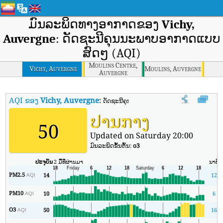
ມົນລະພິດທາງອາກາດຂອງ
Vichy,
Auvergne
: ດັດຊະນີຄຸນນະພາບອາກາດແບບ
ສົດໆ (AQI)
Moulins Centre,
Vichy, Auvergne
Moulins, Auvergne
Auvergne
AQI ຂອງ
Vichy, Auvergne
:
ດັດຊະນີຄຸນນະພາບອາກາດຕາມເວລາຈິງຂອງ Vich
ປານກາງ
50
Updated on Saturday 20:00
ມົນລະພິດຂັ້ນຕົ້ນ:
o3
ປະຈຸບັນ
2 ມື້ທີ່ຜ່ານມາ
ນາທີ
PM2.5
14
12
AQI
PM10
10
6
AQI
O3
50
16
AQI