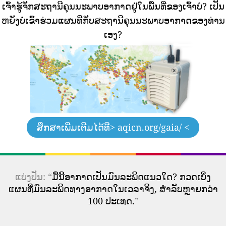
ເຈົ້າຮູ້ຈັກສະຖານີຄຸນນະພາບອາກາດຢູ່ໃນພື້ນທີ່ຂອງເຈົ້າບໍ?
ເປັນ
ຫຍັງບໍ່ເຂົ້າຮ່ວມແຜນທີ່ກັບສະຖານີຄຸນນະພາບອາກາດຂອງທ່ານ
ເອງ?
ສຶກສາເພີ່ມເຕີມໄດ້ທີ່
> aqicn.org/gaia/ <
ແບ່ງປັນ: “
ມື້ນີ້ອາກາດເປັນມົນລະພິດແນວໃດ? ກວດເບິ່ງ
ແຜນທີ່ມົນລະພິດທາງອາກາດໃນເວລາຈິງ, ສໍາລັບຫຼາຍກວ່າ
100 ປະເທດ.
”