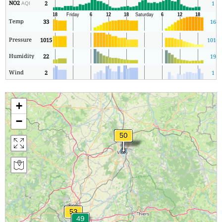
NO2
2
1
AQI
Temp
33
16
Pressure
1015
1015
Humidity
22
19
Wind
2
1
+
−