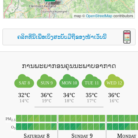
map ©
OpenStreetMap
contributors
ຄລິກທີ່ນີ້ເພື່ອເບິ່ງສະບັບມືຖືຂອງໜ້າເວັບນີ້
ການພະຍາກອນຄຸນນະພາບອາກາດ
SAT 8
SUN 9
MON 10
TUE 11
WED 12
32°C
36°C
34°C
35°C
36°C
14°C
19°C
18°C
17°C
16°C
PM
2.5
O
3
Saturday 8
Sunday 9
Monday 