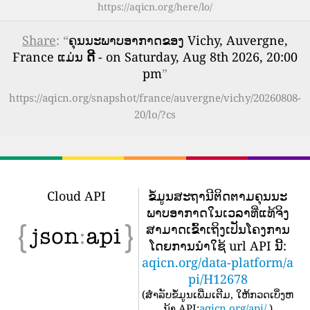
https://aqicn.org/here/lo/
Share
: “
ຄຸນນະພາບອາກາດຂອງ Vichy, Auvergne,
France ແມ່ນ
ດີ
- on Saturday, Aug 8th 2026, 20:00
pm
”
https://aqicn.org/snapshot/france/auvergne/vichy/20260808-
20/lo/?cs
Cloud API
ຂໍ້​ມູນ​ສະ​ຖາ​ນີ​ຕິດ​ຕາມ​ຄຸນ​ນະ​
ພາບ​ອາ​ກາດ​ໃນ​ເວ​ລາ​ທີ່​ແທ້​ຈິງ​
ສາ​ມາດ​ເຂົ້າ​ເຖິງ​ເປັນ​ໂຄງ​ການ​
ໂດຍ​ການ​ນໍາ​ໃຊ້ url API ນີ້​:
aqicn.org/data-platform/a
pi/H12678
(
ສໍາລັບຂໍ້ມູນເພີ່ມເຕີມ, ໃຫ້ກວດເບິ່ງຫ
ນ້າ API:
aqicn.org/api/
)