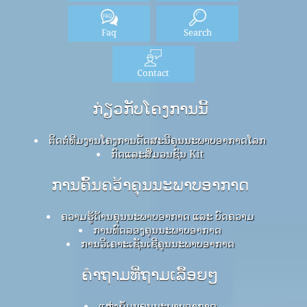
Faq
Search
Contact
ກ່ຽວກັບໂຄງການນີ້
ຕິດຕໍ່ທີມງານໂຄງການດັດສະນີຄຸນນະພາບອາກາດໂລກ
ກົດ​ແລະ​ສື່​ມວນ​ຊົນ Kit
ການຄົ້ນຄວ້າຄຸນນະພາບອາກາດ
ຄວາມຮູ້ດ້ານຄຸນນະພາບອາກາດ ແລະ ບົດຄວາມ
ການທົດລອງຄຸນນະພາບອາກາດ
ການວິເຄາະເຊັນເຊີຄຸນນະພາບອາກາດ
ຄໍາຖາມທີ່ຖາມເລື້ອຍໆ
ແຫຼ່ງຂໍ້ມູນຄຸນນະພາບອາກາດ