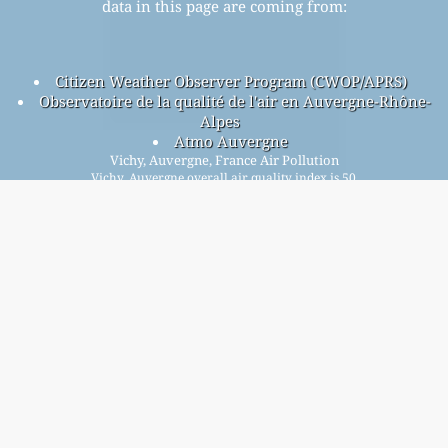
data in this page are coming from:
Citizen Weather Observer Program (CWOP/APRS)
Observatoire de la qualité de l'air en Auvergne-Rhône-
Alpes
Atmo Auvergne
Vichy, Auvergne, France Air Pollution
Vichy, Auvergne overall air quality index is 50
Vichy, Auvergne PM
(fine particulate matter) AQI is 14 -
2.5
Vichy, Auvergne PM
(PM10 (Respirable particulate matter))
10
AQI is 10 - Vichy, Auvergne NO
(Nitrogen Dioxide) AQI is 2 -
2
Vichy, Auvergne SO
(Sulphur Dioxide) AQI is n/a - Vichy,
2
Auvergne O
(Ozone) AQI is 50 - Vichy, Auvergne CO (Carbon
3
Monoxide) AQI is n/a -
Signup for our free monthly mailing list, and get
notified when new articles are available.
submit