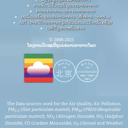
ການຄິດໄລ່ດັດຊະນີຄຸນນະພາບອາກາດ
ການພະຍາກອນຄຸນນະພາບອາກາດ
ຜະລິດຕະພັນຄຸນນະພາບອາກາດ (ໜ້າກາກ, ຈໍພາບ…)
API (ການໂຕ້ຕອບການຂຽນໂປລແກລມແອັບພລິເຄຊັນ)
ເວທີຂໍ້ມູນປະຫວັດສາດ
© 2008-2025
ໂຄງການດັດຊະນີຄຸນນະພາບອາກາດໂລກ
The Data sources used for the Air Quality, Air Pollution,
PM
(
fine particulate matter
), PM
(
PM10 (Respirable
2.5
10
particulate matter)
), NO
(
Nitrogen Dioxide
), SO
(
Sulphur
2
2
Dioxide
), CO (
Carbon Monoxide
), O
(
Ozone
) and Weather
3