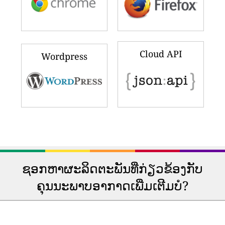
Cloud API
Wordpress
ຊອກຫາຜະລິດຕະພັນທີ່ກ່ຽວຂ້ອງກັບ
ຄຸນນະພາບອາກາດເພີ່ມເຕີມບໍ?