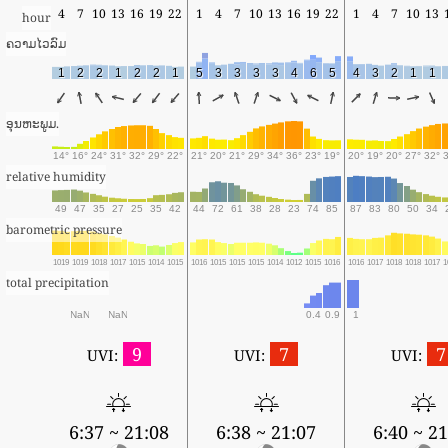
4
7
10
13
16
19
22
1
4
7
10
13
16
19
22
1
4
7
10
13
hour
ຄວາມໄວລົມ
1
2
2
1
2
2
1
5
3
3
3
3
4
6
5
4
3
2
1
1
ອຸນຫະພູມ.
14°
16°
24°
31°
32°
29°
22°
21°
20°
21°
29°
34°
36°
23°
19°
20°
19°
20°
27°
32°
relative humidity
49
47
35
27
25
35
42
44
72
61
38
28
23
74
85
87
83
80
50
34
barometric pressure
1019
1019
1018
1017
1015
1014
1015
1016
1015
1015
1015
1014
1012
1015
1016
1016
1017
1018
1018
1017
1
total precipitation
NaN
NaN
0.4
0.9
1
9
7
7
UVI:
UVI:
UVI:
6:37 ~ 21:08
6:38 ~ 21:07
6:40 ~ 21