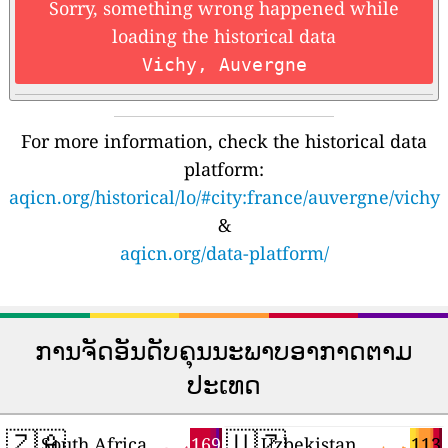
Sorry, something wrong happened while
loading the historical data
Vichy, Auvergne
For more information, check the historical data
platform:
aqicn.org/historical/lo/#city:france/auvergne/vichy
&
aqicn.org/data-platform/
ການຈັດອັນດັບຄຸນນະພາບອາກາດຕາມ
ປະເທດ
🇿🇦
🇺🇿
169
113
South Africa
Uzbekistan