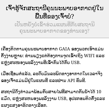
ເຈົ້າຮູ້ຈັກສະຖານີຄຸນນະພາບອາກາດຢູ່ໃນ
ພື້ນທີ່ຂອງເຈົ້າບໍ?
ເປັນຫຍັງບໍ່ເຂົ້າຮ່ວມແຜນທີ່ກັບສະຖານີ
ຄຸນນະພາບອາກາດຂອງທ່ານເອງ?
ເຄື່ອງຕິດຕາມຄຸນນະພາບອາກາດ GAIA ຂອງພວກເຮົາແມ່ນ
ຕັ້ງງ່າຍຫຼາຍ: ທ່ານພຽງແຕ່ຕ້ອງການຈຸດເຂົ້າເຖິງ WIFI ແລະ
ແຫຼ່ງສະໜອງພະລັງງານທີ່ເຂົ້າກັນໄດ້ກັບ USB.
ເມື່ອເຊື່ອມຕໍ່ແລ້ວ, ລະດັບມົນລະພິດທາງອາກາດໃນເວລາຈິງ
ຂອງເຈົ້າແມ່ນມີຢູ່ໃນແຜນທີ່ ແລະຜ່ານ API ທັນທີ.
ສະຖານີດັ່ງກ່າວມາພ້ອມກັບສາຍໄຟທີ່ສາມາດກັນນ້ໍາໄດ້ 10
ແມັດ, ແຫຼ່ງສະຫນອງພະລັງງານ USB, ອຸປະກອນຕິດຕັ້ງແລະ
ແຜງແສງອາທິດທາງເລືອກ.