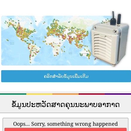
ຄລິກສຳລັບຂໍ້ມູນເພີ່ມເຕີມ
ຂໍ້ມູນປະຫວັດສາດຄຸນນະພາບອາກາດ
Oops... Sorry, something wrong happened