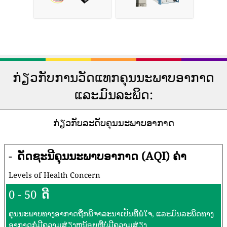
ກ່ຽວກັບການວັດແທກຄຸນນະພາບອາກາດ
ແລະມົນລະພິດ:
ກ່ຽວກັບລະດັບຄຸນນະພາບອາກາດ
-
ດັດຊະນີຄຸນນະພາບອາກາດ (AQI) ຄ່າ
Levels of Health Concern
0 - 50
ດີ
ຄຸນນະພາບທາງອາກາດຖືກພິຈາລະນາເປັນທີ່ພໍໃຈ, ແລະມົນລະພິດທາງ
ອາກາດກໍ່ມີຄວາມສ່ຽງຫນ້ອຍຫຼືບໍ່ມີຄວາມສ່ຽງ