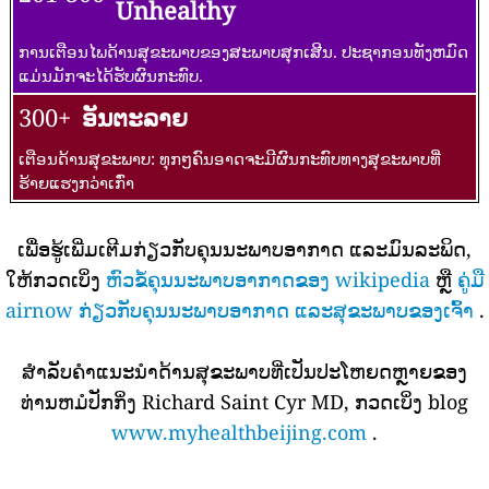
Unhealthy
ການເຕືອນໄພດ້ານສຸຂະພາບຂອງສະພາບສຸກເສີນ. ປະຊາກອນທັງຫມົດ
ແມ່ນມັກຈະໄດ້ຮັບຜົນກະທົບ.
300+
ອັນຕະລາຍ
ເຕືອນດ້ານສຸຂະພາບ: ທຸກໆຄົນອາດຈະມີຜົນກະທົບທາງສຸຂະພາບທີ່
ຮ້າຍແຮງກວ່າເກົ່າ
ເພື່ອຮູ້ເພີ່ມເຕີມກ່ຽວກັບຄຸນນະພາບອາກາດ ແລະມົນລະພິດ,
ໃຫ້ກວດເບິ່ງ
ຫົວຂໍ້ຄຸນນະພາບອາກາດຂອງ wikipedia
ຫຼື
ຄູ່ມື
airnow ກ່ຽວກັບຄຸນນະພາບອາກາດ ແລະສຸຂະພາບຂອງເຈົ້າ
.
ສໍາລັບຄໍາແນະນໍາດ້ານສຸຂະພາບທີ່ເປັນປະໂຫຍດຫຼາຍຂອງ
ທ່ານຫມໍປັກກິ່ງ Richard Saint Cyr MD, ກວດເບິ່ງ blog
www.myhealthbeijing.com
.