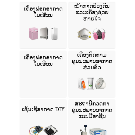
ໜ້າກາກປ້ອງກັນ
ເຄື່ອງຟອກອາກາດ
ແລະເຄື່ອງຊ່ວຍ
ໃນເຮືອນ
ຫາຍໃຈ
ເຄື່ອງຕິດຕາມ
ເຄື່ອງຟອກອາກາດ
ຄຸນນະພາບອາກາດ
ໃນເຮືອນ
ສ່ວນຕົວ
ສະຖານີກວດກາ
ເຊັນເຊີອາກາດ DIY
ຄຸນນະພາບອາກາດ
ແບບມືອາຊີບ