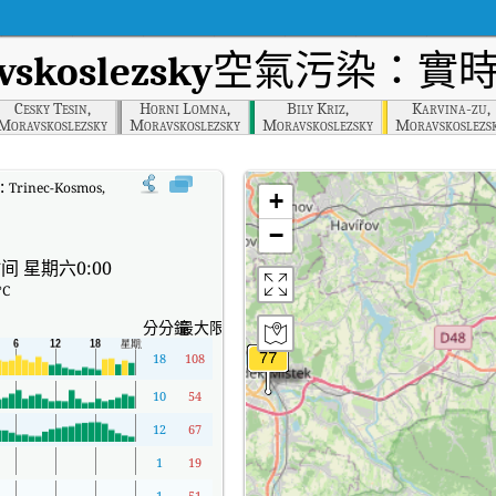
vskoslezsky
空氣污染：實時
Cesky Tesin,
Horni Lomna,
Bily Kriz,
Karvina-zu,
Moravskoslezsky
Moravskoslezsky
Moravskoslezsky
Moravskoslezs
:
Trinec-Kosmos, Moravskoslezsky實時空氣質量指數（AQI）。
+
−
间 星期六0:00
°C
分分鐘
最大限度
18
108
10
54
12
67
1
19
1
51