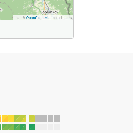
map ©
OpenStreetMap
contributors