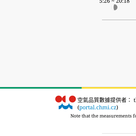
5:26 ~ 20:18
空氣品質數據提供者：
t
(
portal.chmi.cz
)
Note that the measurements f