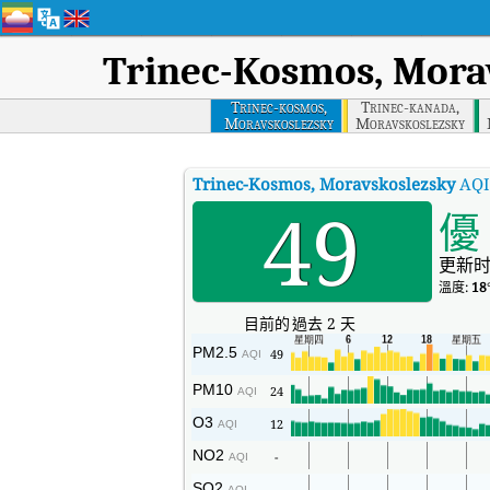
Trinec-Kosmos, Mora
Trinec-kosmos,
Trinec-kanada,
Moravskoslezsky
Moravskoslezsky
Trinec-Kosmos, Moravskoslezsky
AQI
49
優
更新时
溫度:
18
目前的
過去 2 天
PM2.5
49
AQI
PM10
24
AQI
O3
12
AQI
NO2
-
AQI
SO2
-
AQI