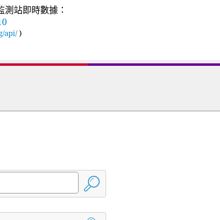
質監測站即時數據：
10
g/api/
)