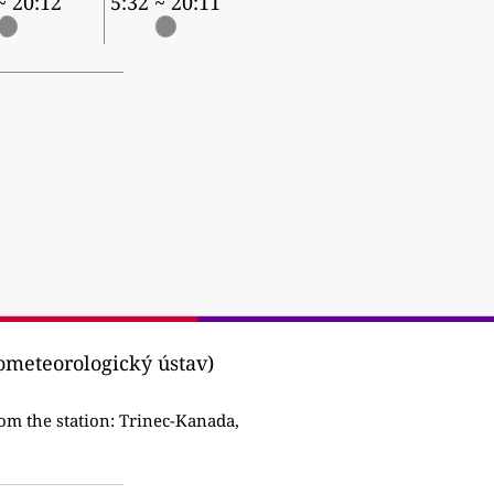
~ 20:12
5:32 ~ 20:11
ometeorologický ústav)
om the station:
Trinec-Kanada,