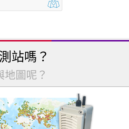
測站嗎？
與地圖呢？