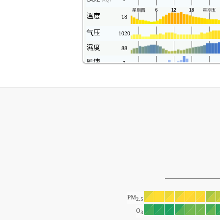
溫度
18
气压
1020
濕度
88
風速
1
PM
2.5
O
3