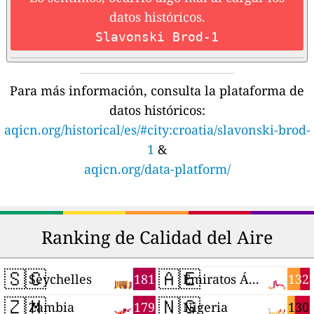
datos históricos.
Slavonski Brod-1
Para más información, consulta la plataforma de
datos históricos:
aqicn.org/historical/es/#city:croatia/slavonski-brod-
1
&
aqicn.org/data-platform/
Ranking de Calidad del Aire
🇸🇨
🇦🇪
181
132
Seychelles
Emiratos Árabes Unidos
🇿🇲
🇳🇬
179
130
Zambia
Nigeria