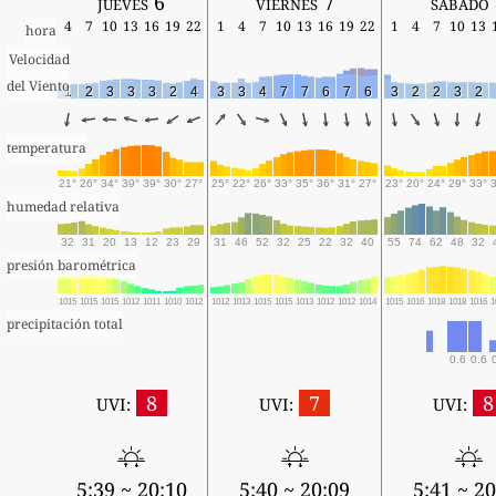
jueves 6
viernes 7
sábado
4
7
10
13
16
19
22
1
4
7
10
13
16
19
22
1
4
7
10
13
hora
Velocidad
del Viento
1
2
3
3
3
2
4
3
3
4
7
7
6
7
6
3
2
2
3
2
temperatura
21°
26°
34°
39°
39°
30°
27°
25°
22°
26°
33°
35°
36°
31°
27°
23°
20°
24°
29°
33°
humedad relativa
32
31
20
13
12
23
29
31
46
52
32
25
22
32
40
55
74
62
48
32
presión barométrica
1015
1015
1015
1012
1011
1010
1012
1012
1013
1015
1015
1013
1012
1012
1014
1015
1016
1018
1018
1016
1
precipitación total
0.6
0.6
8
7
8
UVI:
UVI:
UVI:
5:39 ~ 20:10
5:40 ~ 20:09
5:41 ~ 20