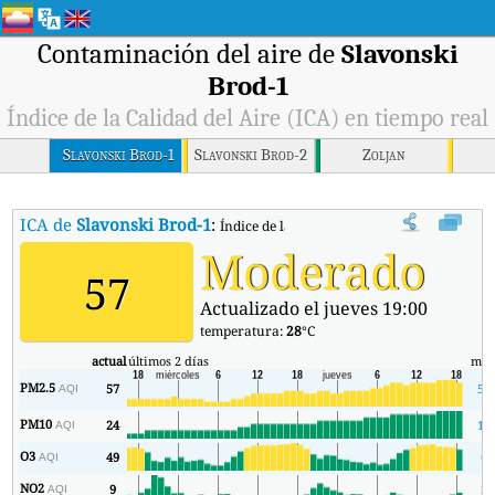
Contaminación del aire de
Slavonski
Brod-1
Índice de la Calidad del Aire (ICA) en tiempo real
Slavonski Brod-1
Slavonski Brod-2
Zoljan
ICA de
Slavonski Brod-1
:
Índice de la Calidad del Aire (ICA) de Slavo
Moderado
57
Actualizado el jueves 19:00
temperatura:
28
°C
actual
últimos 2 días
mín
PM2.5
57
50
AQI
PM10
24
17
AQI
O3
49
6
AQI
NO2
9
2
AQI