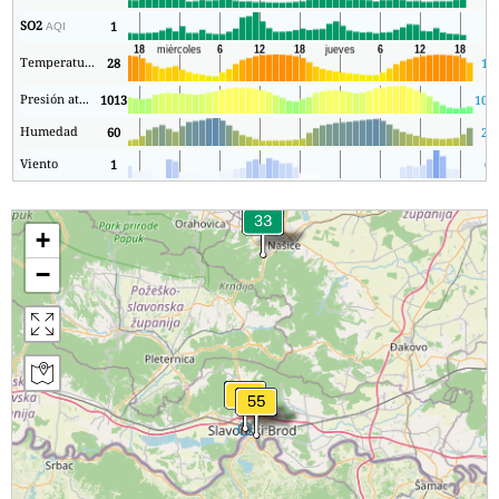
SO2
1
1
AQI
Temperatura.
28
18
Presión atmosférica
1013
101
Humedad
60
27
Viento
1
0
+
−