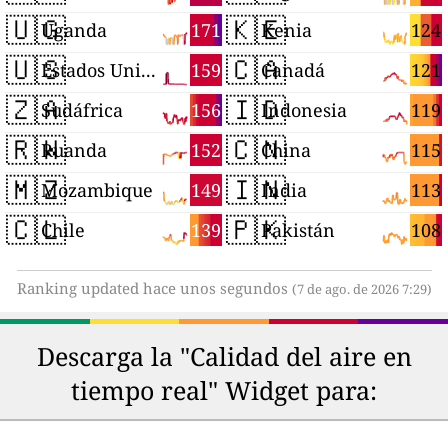
🇺🇬
🇰🇪
171
124
Uganda
Kenia
🇺🇸
🇨🇦
159
121
Estados Unidos
Canadá
🇿🇦
🇮🇩
156
119
Sudáfrica
Indonesia
🇷🇼
🇨🇳
152
115
Ruanda
China
🇲🇿
🇮🇳
149
113
Mozambique
India
🇨🇱
🇵🇰
139
108
Chile
Pakistán
Ranking updated hace unos segundos
(7 de ago. de 2026 7:29)
Descarga la "Calidad del aire en
tiempo real" Widget para: