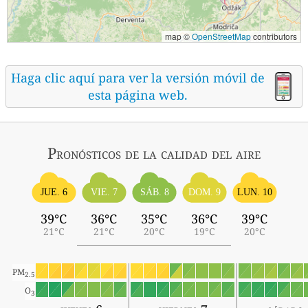
map ©
OpenStreetMap
contributors
Haga clic aquí para ver la versión móvil de
esta página web.
Pronósticos
de la calidad del aire
SÁB. 8
JUE. 6
VIE. 7
DOM. 9
LUN. 10
39°C
36°C
35°C
36°C
39°C
21°C
21°C
20°C
19°C
20°C
PM
2.5
O
3