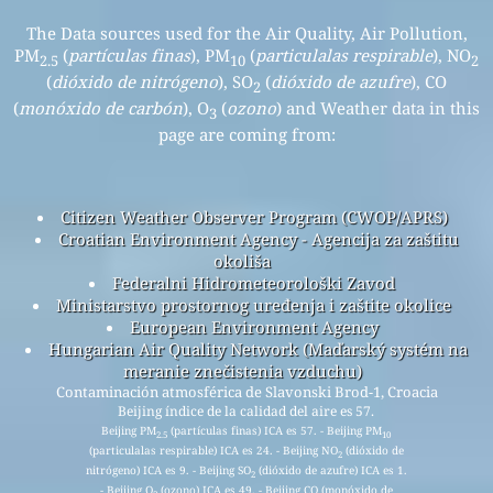
The Data sources used for the Air Quality, Air Pollution,
PM
(
partículas finas
), PM
(
particulalas respirable
), NO
2.5
10
2
(
dióxido de nitrógeno
), SO
(
dióxido de azufre
), CO
2
(
monóxido de carbón
), O
(
ozono
) and Weather data in this
3
page are coming from:
Citizen Weather Observer Program (CWOP/APRS)
Croatian Environment Agency - Agencija za zaštitu
okoliša
Federalni Hidrometeorološki Zavod
Ministarstvo prostornog uređenja i zaštite okolice
European Environment Agency
Hungarian Air Quality Network (Maďarský systém na
meranie znečistenia vzduchu)
Contaminación atmosférica de Slavonski Brod-1, Croacia
Beijing índice de la calidad del aire es 57.
Beijing PM
(partículas finas) ICA es 57. - Beijing PM
2.5
10
(particulalas respirable) ICA es 24. - Beijing NO
(dióxido de
2
nitrógeno) ICA es 9. - Beijing SO
(dióxido de azufre) ICA es 1.
2
- Beijing O
(ozono) ICA es 49. - Beijing CO (monóxido de