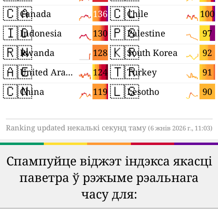
🇨🇦
🇨🇱
136
100
Canada
Chile
🇮🇩
🇵🇸
130
97
Indonesia
Palestine
🇷🇼
🇰🇷
128
92
Rwanda
South Korea
🇦🇪
🇹🇷
124
91
United Arab Emirates
Turkey
🇨🇳
🇱🇸
119
90
China
Lesotho
Ranking updated некалькі секунд таму
(6 жнів 2026 г., 11:03)
Спампуйце віджэт індэкса якасці
паветра ў рэжыме рэальнага
часу для: