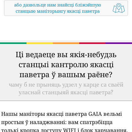
або дазвольце нам знайсці бліжэйшую
станцыю маніторынгу якасці паветра
Ці ведаеце вы якія-небудзь
станцыі кантролю якасці
паветра ў вашым раёне?
чаму б не прыняць удзел у карце са сваёй
уласнай станцыяй якасці паветра?
Нашы маніторы якасці паветра GAIA вельмі
простыя ў наладжванні: вам спатрэбіцца
толькі кропка доступу WIFI і блок харчавання,