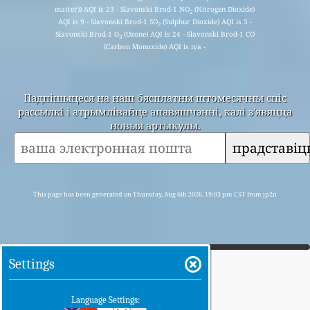
matter)) AQI is 23 - Slavonski Brod-1 NO
(Nitrogen Dioxide)
2
AQI is 9 - Slavonski Brod-1 SO
(Sulphur Dioxide) AQI is 3 -
2
Slavonski Brod-1 O
(Ozone) AQI is 24 - Slavonski Brod-1 CO
3
(Carbon Monoxide) AQI is n/a -
Падпішыцеся на наш бясплатны штомесячны спіс
рассылкі і атрымлівайце апавяшчэнні, калі з'явяцца
новыя артыкулы.
прадставіц
This page has been generated on Thursday, Aug 6th 2026, 19:03 pm CST from jp2n
Settings
Language Settings: