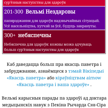
сур'ёзныя наступствы для здароўя
201-300
Вельмі Нездаровы
папярэджання для здароўя надзвычайных сітуацый.
Усё насельніцтва, хутчэй за ўсё, будуць закрануты.
300+
небяспечны
Небяспечна для здароўя: кожны можа адчуваць
больш сур'ёзныя наступствы для здароўя
Каб даведацца больш пра якасць паветра і
забруджванне, азнаёмцеся з
тэмай Вікіпедыі
«Якасць паветра»
або
кіраўніцтвам airnow
«Якасць паветра і ваша здароўе»
.
Вельмі карысныя парады па здароўі ад доктара
медыцынскіх навук з Пекіна Рычарда Сэн-Сіра