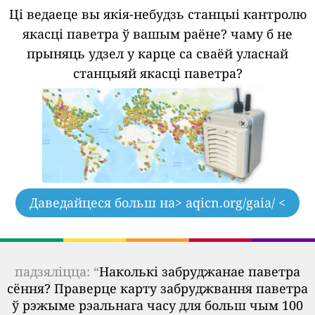
Ці ведаеце вы якія-небудзь станцыі кантролю
якасці паветра ў вашым раёне?
чаму б не
прыняць удзел у карце са сваёй уласнай
станцыяй якасці паветра?
Даведайцеся больш на
> aqicn.org/gaia/ <
падзяліцца: “
Наколькі забруджанае паветра
сёння? Праверце карту забруджвання паветра
ў рэжыме рэальнага часу для больш чым 100