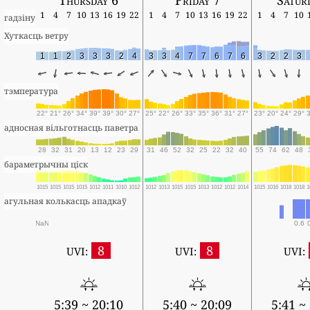
1
4
7
10
13
16
19
22
1
4
7
10
13
16
19
22
1
4
7
10
гадзіну
Хуткасць ветру
1
1
2
3
3
3
2
4
3
3
4
7
7
6
7
6
3
2
2
3
тэмпература
22°
21°
26°
34°
39°
39°
30°
27°
25°
22°
26°
33°
35°
36°
31°
27°
23°
20°
24°
29°
адносная вільготнасць паветра
28
32
31
20
13
12
23
29
31
46
52
32
25
22
32
40
55
74
62
48
бараметрычны ціск
1015
1015
1015
1015
1012
1011
1010
1012
1012
1013
1015
1015
1013
1012
1012
1014
1015
1016
1018
1018
1
агульная колькасць ападкаў
NaN
0.6
8
8
UVI:
UVI:
UVI:
5:39 ~ 20:10
5:40 ~ 20:09
5:41 ~