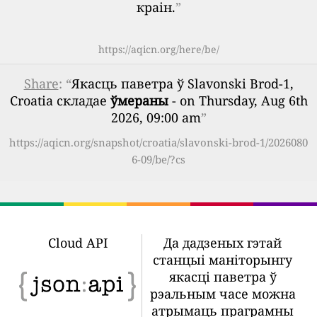
краін.
”
https://aqicn.org/here/be/
Share
: “
Якасць паветра ў Slavonski Brod-1,
Croatia складае
ўмераны
- on Thursday, Aug 6th
2026, 09:00 am
”
https://aqicn.org/snapshot/croatia/slavonski-brod-1/2026080
6-09/be/?cs
Cloud API
Да дадзеных гэтай
станцыі маніторынгу
якасці паветра ў
рэальным часе можна
атрымаць праграмны