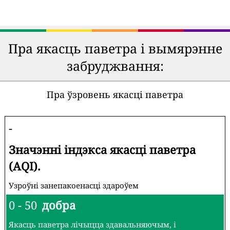
Пра якасць паветра і вымярэнне
забруджвання:
Пра ўзровень якасці паветра
-
Значэнні індэкса якасці паветра
(AQI).
Узроўні занепакоенасці здароўем
0 - 50
добра
Якасць паветра лічыцца здавальняючым, і