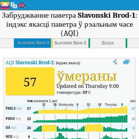
Забруджванне паветра
Slavonski Brod-1
:
індэкс якасці паветра ў рэальным часе
(AQI)
Slavonski Brod-1
Slavonski Brod-2
Zoljan
AQI
Slavonski Brod-1
:
Індэкс якасці паветра Slavonski Brod-1 у рэ
ўмераны
57
Updated on Thursday 9:00
тэмпература:
33
°C
ток
апошнія 2 дні
мін
PM2.5
57
47
AQI
PM10
23
16
AQI
O3
24
4
AQI
NO2
9
2
AQI