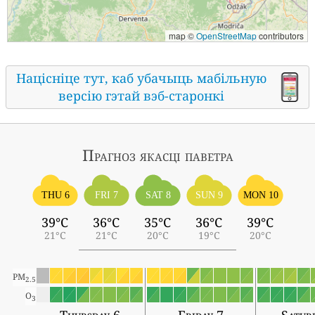
map ©
OpenStreetMap
contributors
Націсніце тут, каб убачыць мабільную
версію гэтай вэб-старонкі
Прагноз якасці паветра
THU 6
FRI 7
SAT 8
SUN 9
MON 10
39°C
36°C
35°C
36°C
39°C
21°C
21°C
20°C
19°C
20°C
PM
2.5
O
3
Thursday 6
Friday 7
Satur