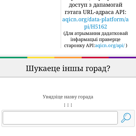
доступ з дапамогай
гэтага URL-адраса API:
aqicn.org/data-platform/a
pi/H5162
(
Для атрымання дадатковай
інфармацыі праверце
старонку API:
aqicn.org/api/
)
Шукаеце іншы горад?
Увядзіце назву горада
↓ ↓ ↓