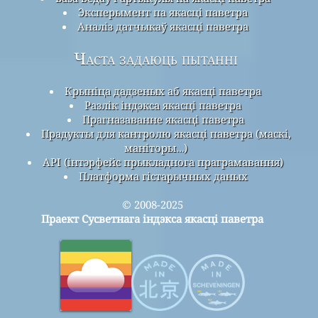
Эксперымент па якасці паветра
Аналіз датчыкаў якасці паветра
Часта задаюць пытанні
Крыніца дадзеных аб якасці паветра
Разлік індэкса якасці паветра
Прагназаванне якасці паветра
Прадукты для кантролю якасці паветра (маскі,
маніторы…)
API (інтэрфейс прыкладнога праграмавання)
Платформа гістарычных даных
© 2008-2025
Праект Сусветнага індэкса якасці паветра