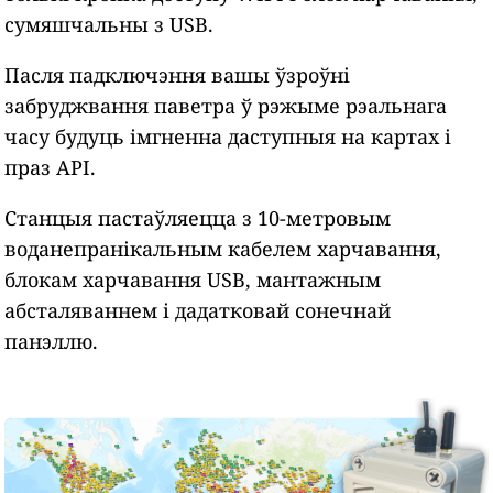
сумяшчальны з USB.
Пасля падключэння вашы ўзроўні
забруджвання паветра ў рэжыме рэальнага
часу будуць імгненна даступныя на картах і
праз API.
Станцыя пастаўляецца з 10-метровым
воданепранікальным кабелем харчавання,
блокам харчавання USB, мантажным
абсталяваннем і дадатковай сонечнай
панэллю.