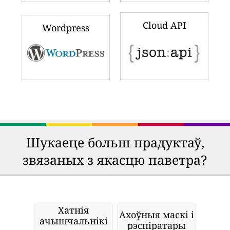
Cloud API
Wordpress
Шукаеце больш прадуктаў,
звязаных з якасцю паветра?
Хатнія
Ахоўныя маскі і
ачышчальнікі
рэспіратары