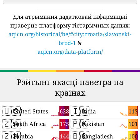
Для атрымання дадатковай інфармацыі
праверце платформу гістарычных даных:
aqicn.org/historical/be/#city:croatia/slavonski-
brod-1
&
aqicn.org/data-platform/
Рэйтынг якасці паветра па
краінах
🇺🇸
🇮🇳
628
113
United States
India
🇿🇦
🇵🇰
175
101
South Africa
Pakistan
🇿🇲
🇧🇩
144
100
Zambia
Bangladesh