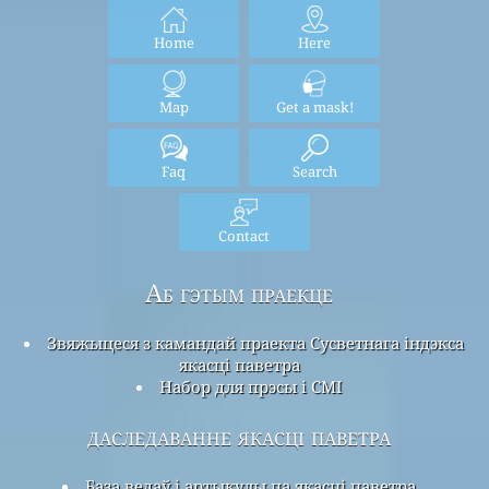
Home
Here
Map
Get a mask!
Faq
Search
Contact
Аб гэтым праекце
Звяжыцеся з камандай праекта Сусветнага індэкса
якасці паветра
Набор для прэсы і СМІ
даследаванне якасці паветра
База ведаў і артыкулы па якасці паветра