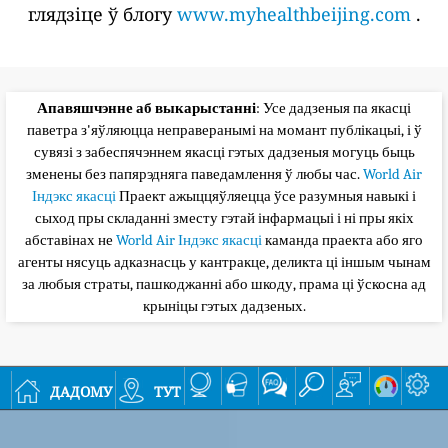
глядзіце ў блогу
www.myhealthbeijing.com
.
Апавяшчэнне аб выкарыстанні
: Усе дадзеныя па якасці
паветра з'яўляюцца неправеранымі на момант публікацыі, і ў
сувязі з забеспячэннем якасці гэтых дадзеныя могуць быць
зменены без папярэдняга паведамлення ў любы час.
World Air
Індэкс якасці
Праект ажыццяўляецца ўсе разумныя навыкі і
сыход пры складанні зместу гэтай інфармацыі і ні пры якіх
абставінах не
World Air Індэкс якасці
каманда праекта або яго
агенты нясуць адказнасць у кантракце, деликта ці іншым чынам
за любыя страты, пашкоджанні або шкоду, прама ці ўскосна ад
крыніцы гэтых дадзеных.
дадому
тут