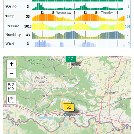
SO2
3
1
AQI
Temp
33
18
Pressure
1016
1013
Humidity
43
26
Wind
3
0
+
−