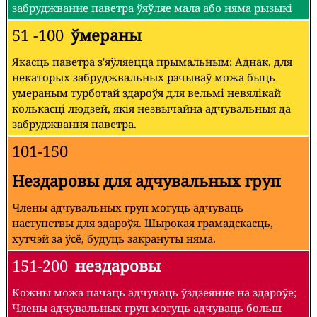
забруджванне паветра ўяўляе мала або няма рызыкі
51 -100
ўмераны
Якасць паветра з'яўляецца прымальным; Аднак, для
некаторых забруджвальных рэчываў можа быць
умераным турботай здароўя для вельмі невялікай
колькасці людзей, якія незвычайна адчувальныя да
забруджвання паветра.
101-150
Нездаровы для адчувальных груп
Члены адчувальных груп могуць адчуваць
наступствы для здароўя. Шырокая грамадскасць,
хутчэй за ўсё, будуць закрануты няма.
151-200
нездаровы
Кожны можа пачаць адчуваць ўздзеянне на здароўе;
Члены адчувальных груп могуць адчуваць больш