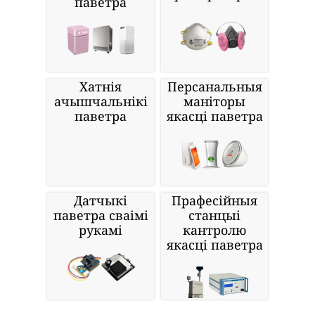
паветра
Хатнія
Персанальныя
ачышчальнікі
маніторы
паветра
якасці паветра
Датчыкі
Прафесійныя
паветра сваімі
станцыі
рукамі
кантролю
якасці паветра