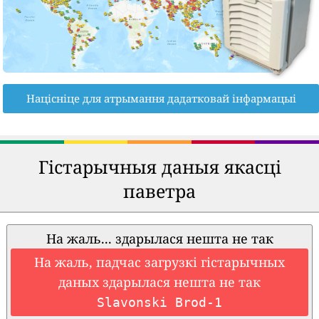
Націсніце для атрымання дадатковай інфармацыі
Гістарычныя даныя якасці
паветра
На жаль... здарылася нешта не так
На жаль, падчас загрузкі гістарычных
даных здарылася нешта не так
Slavonski Brod-1