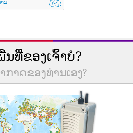
່ານ
ນທີ່ຂອງເຈົ້າບໍ?
ບອາກາດຂອງທ່ານເອງ?