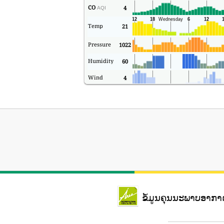
CO
4
AQI
Temp
21
Pressure
1022
Humidity
60
Wind
4
ຂໍ້ມູນຄຸນນະພາບອາກ