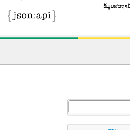
ຂໍ້​ມູນ​ສະ​ຖາ​