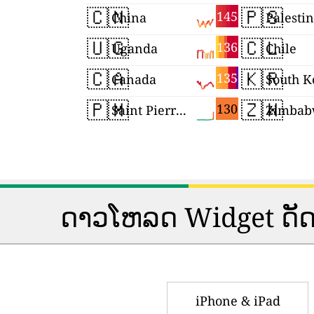
🇨🇳
🇵🇸
145
China
Palesti
🇺🇬
🇨🇱
136
Uganda
Chile
🇨🇦
🇰🇷
135
Canada
South K
🇵🇲
🇿🇼
130
Saint Pierre and Miquelon
Zimbab
ດາວ​ໂຫລດ Widget ດັດ​ຊະ​ນີ
iPhone & iPad