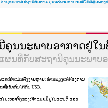
ເຮົາຊອກຫາສະຖານີຕິດຕາມຄຸນນະພາບອາກາດທີ່ໃກ້ທີ່ສຸດຂອງທ
ານີຄຸນນະພາບອາກາດຢູ່ໃນພື້
ຮ່ວມແຜນທີ່ກັບສະຖານີຄຸນນະພາ
ກເຮົາແມ່ນຕັ້ງງ່າຍຫຼາຍ: ທ່ານພຽງແຕ່ຕ້ອງການ
ີ່ເຂົ້າກັນໄດ້ກັບ USB.
າດໃນເວລາຈິງຂອງເຈົ້າແມ່ນມີຢູ່ໃນແຜນທີ່ ແລະ