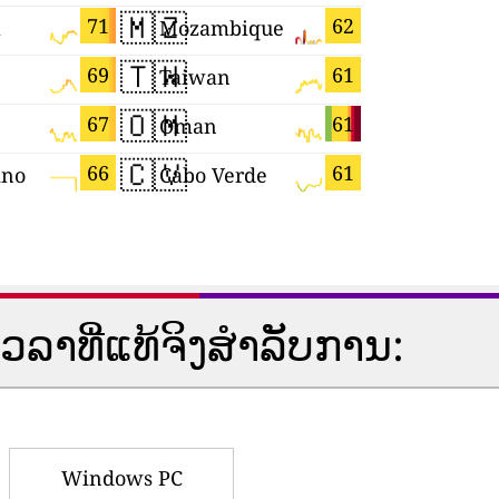
🇲🇿
🇪🇨
71
62
a
Mozambique
Ecuador
🇹🇼
🇺🇦
69
61
Taiwan
Ukraine
🇴🇲
🇾🇹
67
61
Oman
Mayotte
🇨🇻
🇪🇸
66
61
ino
Cabo Verde
Spain
​ທີ່​ແທ້​ຈິງ​ສໍາ​ລັບ​ການ​:
Windows PC