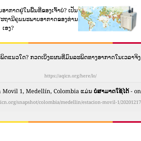
ອາກາດຢູ່ໃນພື້ນທີ່ຂອງເຈົ້າບໍ?
ເປັນ
ກັບສະຖານີຄຸນນະພາບອາກາດຂອງທ່ານ
ເອງ?
ລະພິດແນວໃດ? ກວດເບິ່ງແຜນທີ່ມົນລະພິດທາງອາກາດໃນເວລາຈິງ,
https://aqicn.org/here/lo/
 Movil 1, Medellín, Colombia ແມ່ນ
ບໍ່ສາມາດໃຊ້ໄດ້
- on
aqicn.org/snapshot/colombia/medellin/estacion-movil-1/20201217-