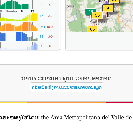
4
5
13
22
1021
1026
53
100
1
6
ການພະຍາກອນຄຸນນະພາບອາກາດ
ຄລິກເພື່ອເບິ່ງການພະຍາກອນລາຍລະອຽດ
າດສະໜອງໃຫ້ໂດຍ:
the Área Metropolitana del Valle de