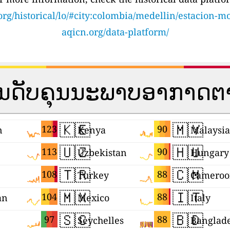
org/historical/lo/#city:colombia/medellin/estacion-mo
aqicn.org/data-platform/
ັນດັບຄຸນນະພາບອາກາດ
🇰🇪
🇲🇾
123
90
n
Kenya
Malaysia
🇺🇿
🇭🇺
113
90
Uzbekistan
Hungary
🇹🇷
🇨🇲
108
88
Turkey
Cameroo
🇲🇽
🇮🇹
104
88
an
Mexico
Italy
🇸🇨
🇧🇩
97
88
Seychelles
Banglad