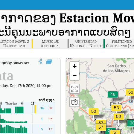
ອາກາດຂອງ
Estacion Mov
ະນີຄຸນນະພາບອາກາດແບບສົດໆ 
Estacion Movil 2
Museo De
Universidad
Politecnico
Universidad
Antioquia,
Nacional - Nucleo
Colombiano Jai
Nacional De
Medellin
El Volador,
Isaza Cadavid,
Colombia,
Medellin
Medellin
Medellin
ັດຊະນີຄຸນນະພາບອາກາດຕາມເວລາຈິງຂອງ Estacion Movil 1, Medellín (AQI).
+
ata
−
day, Dec 17th 2020, 14:00 pm
ນາທີ
ສູງສຸດ
34
50
1
22
5
17