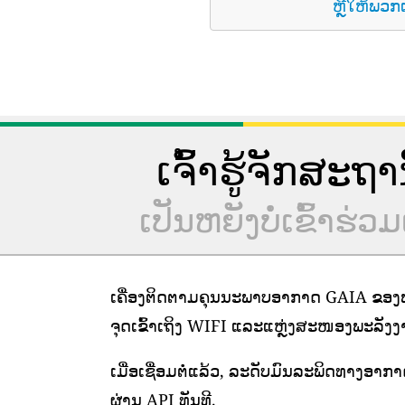
ຫຼືໃຫ້ພວກ
ເຈົ້າຮູ້ຈັກສະຖ
ເປັນຫຍັງບໍ່ເຂົ້າ
ເຄື່ອງຕິດຕາມຄຸນນະພາບອາກາດ GAIA ຂອງພວ
ຈຸດເຂົ້າເຖິງ WIFI ແລະແຫຼ່ງສະໜອງພະລັງງານທ
ເມື່ອເຊື່ອມຕໍ່ແລ້ວ, ລະດັບມົນລະພິດທາງອາກ
ຜ່ານ API ທັນທີ.