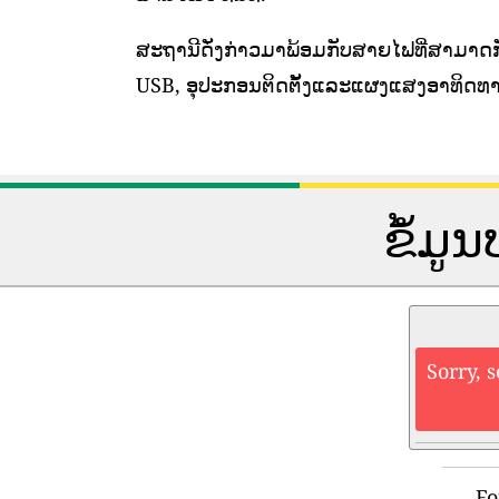
ສະຖານີດັ່ງກ່າວມາພ້ອມກັບສາຍໄຟທີ່ສາມາດກ
USB, ອຸປະກອນຕິດຕັ້ງແລະແຜງແສງອາທິດທາ
ຂໍ້ມ
Sorry, 
Fo