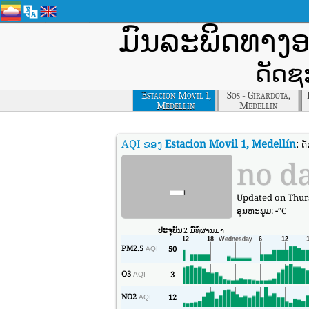
ມົນລະພິດທາງ
ດັດຊ
Estacion Movil 1,
Sos - Girardota,
Medellin
Medellin
AQI ຂອງ
Estacion Movil 1, Medellín
:
ດ
-
no d
Updated on Thurs
ອຸນ​ຫະ​ພູມ:
-
°C
ປະຈຸບັນ
2 ມື້ທີ່ຜ່ານມາ
PM2.5
50
AQI
O3
3
AQI
NO2
12
AQI