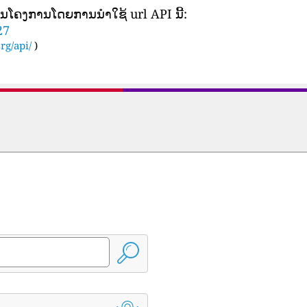
ເປັນ​ໂຄງ​ການ​ໂດຍ​ການ​ນໍາ​ໃຊ້ url API ນີ້​:
27
rg/api/
)