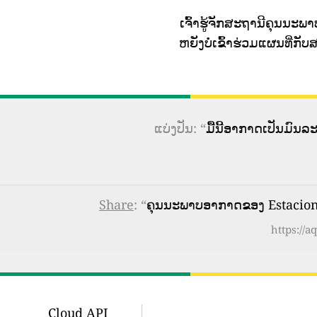
ເຈົ້າຮູ້ຈັກສະຖານີຄຸນນະພາບ
ຫຍັງບໍ່ເຂົ້າຮ່ວມແຜນທີ່
ແບ່ງປັນ: “
ມື້ນີ້ອາກາດເປັນມົນ
Share
: “
ຄຸນນະພາບອາກາດຂອງ Estacion
https://
Cloud API