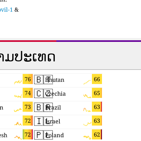
vil-1
&
ຕາມປະເທດ
🇧🇹
🇨🇮
76
66
Bhutan
Côte d'Ivo
🇨🇿
🇯🇵
74
65
Czechia
Japan
🇧🇷
🇰🇼
73
63
n
Brazil
Kuwait
🇮🇱
🇲🇰
72
63
Israel
Macedoni
🇵🇱
🇨🇾
72
62
esh
Poland
Cyprus