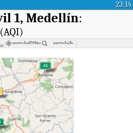
23:14
il 1, Medellín
:
(AQI)
ຊອກຫາເມືອງທີ່ໃກ້ທີ່ສຸດ
ຊອກຫາເມືອງອື່ນ
me