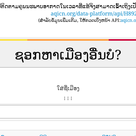
ນີ​ຕິດ​ຕາມ​ຄຸນ​ນະ​ພາບ​ອາ​ກາດ​ໃນ​ເວ​ລາ​ທີ່​ແທ້​ຈິງ​ສາ​ມາດ​ເຂົ້າ​ເຖິງ​
aqicn.org/data-platform/api/H89
(
ສໍາລັບຂໍ້ມູນເພີ່ມເຕີມ, ໃຫ້ກວດເບິ່ງຫນ້າ API:
aqicn.o
ຊອກຫາເມືອງອື່ນບໍ?
ໃສ່ຊື່ເມືອງ
↓ ↓ ↓