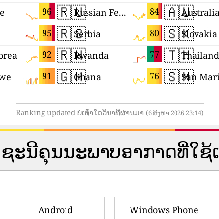
🇷🇺
🇦🇺
96
84
ne
Russian Federation
Australi
🇷🇸
🇸🇰
95
80
Serbia
Slovakia
🇷🇼
🇹🇭
92
77
orea
Rwanda
Thailand
🇬🇭
🇸🇲
91
76
we
Ghana
San Mar
Ranking updated ບໍ່ເທົ່າໃດວິນາທີຜ່ານມາ
(6 ສິງຫາ 2026 23:14)
​ຄຸນ​ນະ​ພາບ​ອາ​ກາດ​ທີ່​ໃຊ້​ເວ​ລາ
Android
Windows Phone