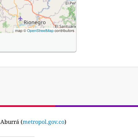
map ©
OpenStreetMap
contributors
 Aburrá (
metropol.gov.co
)