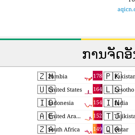
aqicn.
ການຈັດອ
🇿🇲
🇵🇰
178
Zambia
Pakista
🇺🇸
🇱🇸
164
United States
Lesotho
🇮🇩
🇮🇳
154
Indonesia
India
🇦🇪
🇹🇯
152
United Arab Emirates
Tajikist
🇿🇦
🇶🇦
149
South Africa
Qatar