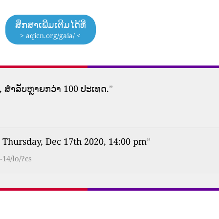
ສຶກສາເພີ່ມເຕີມໄດ້ທີ່
> aqicn.org/gaia/ <
 ສໍາລັບຫຼາຍກວ່າ 100 ປະເທດ.
”
 Thursday, Dec 17th 2020, 14:00 pm
”
14/lo/?cs