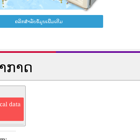
ຄລິກສຳລັບຂໍ້ມູນເພີ່ມເຕີມ
ອາກາດ
cal data
rm: