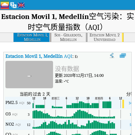
Estacion Movil 1, Medellín
空气污染：实
时空气质量指数（AQI）
Estacion Movil 1,
Sos - Girardota,
Estacion Movil 2
Medellin
Medellin
Universidad
Nacional De
Colombia,
Medellin
Estacion Movil 1, Medellín
AQI
:
Estacion Movil 1, Medellín
没有数据
-
更新 2020年12月17日, 14:00
温度:
-
°C
当前的
过去 2 天
分钟
PM2.5
50
34
AQI
O3
3
1
AQI
NO2
12
5
AQI
CO
4
4
AQI