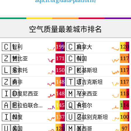
aqicn.org/data-platform/
空气质量最差城市排名
🇨🇱
🇨🇦
199
120
智利
加拿大
🇿🇲
🇨🇳
171
117
赞比亚
中国
🇱🇸
🇵🇰
150
117
莱索托
巴基斯坦
🇿🇦
🇹🇯
148
117
南非
塔吉克斯坦
🇮🇩
🇲🇾
148
115
印度尼西亚
马来西亚
🇦🇪
🇶🇦
145
114
阿拉伯联合酋长国
卡塔尔
🇮🇳
🇺🇿
137
100
印度
乌兹别克斯坦
🇺🇸
🇲🇽
120
97
美国
墨西哥