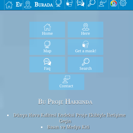
Ev
Burada
Home
Here
Map
Get a mask!
Faq
Search
Contact
Bu Proje Hakkında
Dünya Hava Kalitesi Endeksi Proje Ekibiyle İletişime
Geçin
Basın ve Medya Kiti