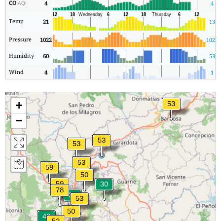
CO
4
4
AQI
Temp
21
13
Pressure
1022
1021
Humidity
60
53
Wind
4
1
+
−