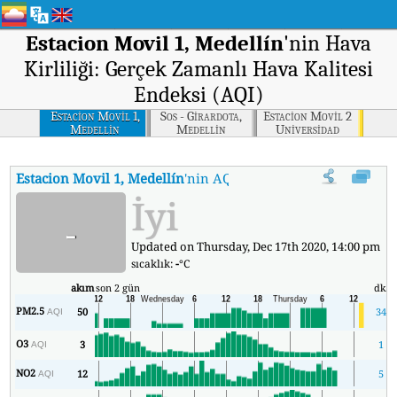
Estacion Movil 1, Medellín
'nin Hava
Kirliliği: Gerçek Zamanlı Hava Kalitesi
Endeksi (AQI)
Estacion Movil 1,
Sos - Girardota,
Estacion Movil 2
Medellin
Medellin
Universidad
Nacional De
Colombia,
Medellin
Estacion Movil 1, Medellín
'nin AQI'si
:
Estacion Movil 1, Medellín'
İyi
-
Updated on Thursday, Dec 17th 2020, 14:00 pm
sıcaklık:
-
°C
akım
son 2 gün
dk.
PM2.5
50
34
AQI
O3
3
1
AQI
NO2
12
5
AQI