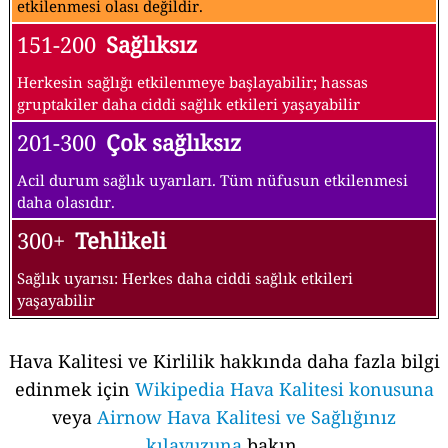
etkilenmesi olası değildir.
151-200
Sağlıksız
Herkesin sağlığı etkilenmeye başlayabilir; hassas
gruptakiler daha ciddi sağlık etkileri yaşayabilir
201-300
Çok sağlıksız
Acil durum sağlık uyarıları. Tüm nüfusun etkilenmesi
daha olasıdır.
300+
Tehlikeli
Sağlık uyarısı: Herkes daha ciddi sağlık etkileri
yaşayabilir
Hava Kalitesi ve Kirlilik hakkında daha fazla bilgi
edinmek için
Wikipedia Hava Kalitesi konusuna
veya
Airnow Hava Kalitesi ve Sağlığınız
kılavuzuna
bakın.