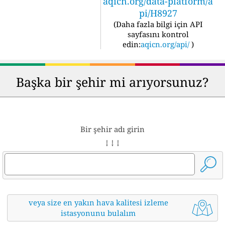
aqicn.org/data-platform/a
pi/H8927
(
Daha fazla bilgi için API
sayfasını kontrol
edin:
aqicn.org/api/
)
Başka bir şehir mi arıyorsunuz?
Bir şehir adı girin
↓ ↓ ↓
veya size en yakın hava kalitesi izleme
istasyonunu bulalım