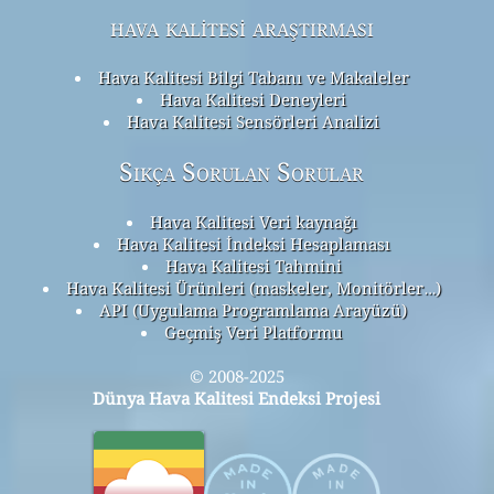
hava kalitesi araştırması
Hava Kalitesi Bilgi Tabanı ve Makaleler
Hava Kalitesi Deneyleri
Hava Kalitesi Sensörleri Analizi
Sıkça Sorulan Sorular
Hava Kalitesi Veri kaynağı
Hava Kalitesi İndeksi Hesaplaması
Hava Kalitesi Tahmini
Hava Kalitesi Ürünleri (maskeler, Monitörler…)
API (Uygulama Programlama Arayüzü)
Geçmiş Veri Platformu
© 2008-2025
Dünya Hava Kalitesi Endeksi Projesi