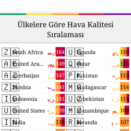
Ülkelere Göre Hava Kalitesi
Sıralaması
🇿🇦
🇺🇬
164
118
South Africa
Uganda
🇦🇪
🇶🇦
149
115
United Arab Emirates
Qatar
🇦🇿
🇵🇰
147
115
Azerbaijan
Pakistan
🇿🇲
🇲🇬
141
114
Zambia
Madagascar
🇮🇩
🇺🇿
141
114
Indonesia
Uzbekistan
🇺🇸
🇲🇿
139
109
United States
Mozambique
🇮🇳
🇷🇼
130
107
India
Rwanda