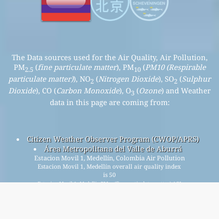
The Data sources used for the Air Quality, Air Pollution,
PM
(
fine particulate matter
), PM
(
PM10 (Respirable
2.5
10
particulate matter)
), NO
(
Nitrogen Dioxide
), SO
(
Sulphur
2
2
Dioxide
), CO (
Carbon Monoxide
), O
(
Ozone
) and Weather
3
data in this page are coming from:
Citizen Weather Observer Program (CWOP/APRS)
Área Metropolitana del Valle de Aburrá
Estacion Movil 1, Medellín, Colombia Air Pollution
Estacion Movil 1, Medellín overall air quality index
is 50
Estacion Movil 1, Medellín PM
(fine particulate matter) AQI
2.5
is 50 - Estacion Movil 1, Medellín PM
(PM10 (Respirable
10
particulate matter)) AQI is n/a - Estacion Movil 1, Medellín
NO
(Nitrogen Dioxide) AQI is 12 - Estacion Movil 1, Medellín
2
SO
(Sulphur Dioxide) AQI is n/a - Estacion Movil 1, Medellín