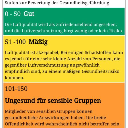
Stufen zur Bewertung der Gesundheitsgefährdung
0 - 50
Gut
Die Luftqualität wird als zufriedenstellend angesehen,
und die Luftverschmutzung birgt wenig oder kein Risiko.
51 -100
Mäßig
Luftqualität ist akzeptabel; Bei einigen Schadstoffen kann
es jedoch für eine sehr kleine Anzahl von Personen, die
gegenüber Luftverschmutzung ungewöhnlich
empfindlich sind, zu einem mäßigen Gesundheitsrisiko
kommen.
101-150
Ungesund für sensible Gruppen
Mitglieder von sensiblen Gruppen können
gesundheitliche Auswirkungen haben. Die breite
Öffentlichkeit wird wahrscheinlich nicht betroffen sein.