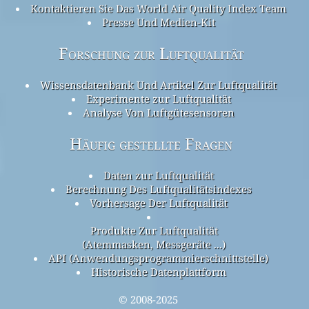
Kontaktieren Sie Das World Air Quality Index Team
Presse Und Medien-Kit
Forschung zur Luftqualität
Wissensdatenbank Und Artikel Zur Luftqualität
Experimente zur Luftqualität
Analyse Von Luftgütesensoren
Häufig gestellte Fragen
Daten zur Luftqualität
Berechnung Des Luftqualitätsindexes
Vorhersage Der Luftqualität
Produkte Zur Luftqualität
(Atemmasken, Messgeräte ...)
API (Anwendungsprogrammierschnittstelle)
Historische Datenplattform
© 2008-2025