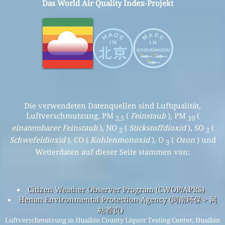
Das World Air Quality Index-Projekt
Die verwendeten Datenquellen sind Luftqualität,
Luftverschmutzung, PM
(
Feinstaub
), PM
(
2,5
10
einatembarer Feinstaub
), NO
(
Stickstoffdioxid
), SO
(
2
2
Schwefeldioxid
), CO (
Kohlenmonoxid
), O
(
Ozon
) und
3
Wetterdaten auf dieser Seite stammen von:
Citizen Weather Observer Program (CWOP/APRS)
Henan Environmental Protection Agency (河南环保 > 网
站首页)
Luftverschmutzung in Huaibin County Liquor Testing Center, Huaibin