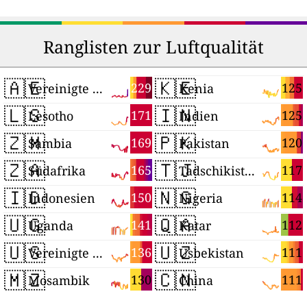
Ranglisten zur Luftqualität
🇦🇪
🇰🇪
229
125
Vereinigte Arabische Emirate
Kenia
🇱🇸
🇮🇳
171
125
Lesotho
Indien
🇿🇲
🇵🇰
169
120
Sambia
Pakistan
🇿🇦
🇹🇯
165
117
Südafrika
Tadschikistan
🇮🇩
🇳🇬
150
114
Indonesien
Nigeria
🇺🇬
🇶🇦
141
112
Uganda
Katar
🇺🇸
🇺🇿
136
111
Vereinigte Staaten
Usbekistan
🇲🇿
🇨🇳
130
111
Mosambik
China