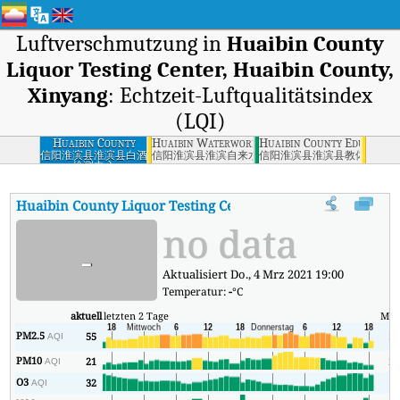
Luftverschmutzung in
Huaibin County
Liquor Testing Center, Huaibin County,
Xinyang
: Echtzeit-Luftqualitätsindex
(LQI)
Huaibin County
Huaibin Waterworks, Huaibin County, Xinyang
Huaibin County Education
Liquor Testing
信阳淮滨县淮滨县白酒
信阳淮滨县淮滨自来水厂
信阳淮滨县淮滨县教体局
检测中心
Center, Huaibin
County, Xinyang
Huaibin County Liquor Testing Center, Huaibin County, Xi
no data
-
Aktualisiert Do., 4 Mrz 2021 19:00
Temperatur:
-
°C
aktuell
letzten 2 Tage
Min
PM2.5
55
30
AQI
PM10
21
21
AQI
O3
32
7
AQI