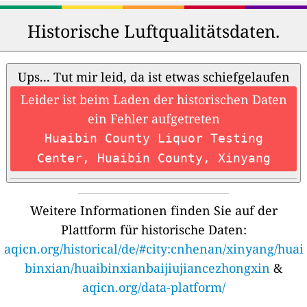
Historische Luftqualitätsdaten.
Ups... Tut mir leid, da ist etwas schiefgelaufen
Leider ist beim Laden der historischen Daten
ein Fehler aufgetreten
Huaibin County Liquor Testing
Center, Huaibin County, Xinyang
Weitere Informationen finden Sie auf der
Plattform für historische Daten:
aqicn.org/historical/de/#city:cnhenan/xinyang/huai
binxian/huaibinxianbaijiujiancezhongxin
&
aqicn.org/data-platform/