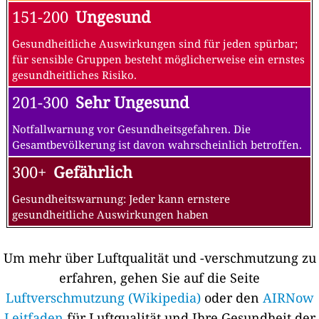
151-200
Ungesund
Gesundheitliche Auswirkungen sind für jeden spürbar;
für sensible Gruppen besteht möglicherweise ein ernstes
gesundheitliches Risiko.
201-300
Sehr Ungesund
Notfallwarnung vor Gesundheitsgefahren. Die
Gesamtbevölkerung ist davon wahrscheinlich betroffen.
300+
Gefährlich
Gesundheitswarnung: Jeder kann ernstere
gesundheitliche Auswirkungen haben
Um mehr über Luftqualität und -verschmutzung zu
erfahren, gehen Sie auf die Seite
Luftverschmutzung (Wikipedia)
oder den
AIRNow
Leitfaden
für Luftqualität und Ihre Gesundheit der