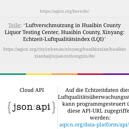
https://aqicn.org/here/de/
Teile
: “
Luftverschmutzung in Huaibin County
Liquor Testing Center, Huaibin County, Xinyang:
Echtzeit-Luftqualitätsindex (LQI)
”
https://aqicn.org/city/cnhenan/xinyang/huaibinxian/huaibin
xianbaijiujiancezhongxin/de/
Cloud API
Auf die Echtzeitdaten die
Luftqualitätsüberwachungss
kann programmgesteuert 
diese API-URL zugegriff
werden:
aqicn.org/data-platform/api