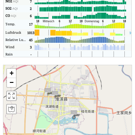
NO2
7
5
AQI
SO2
2
2
AQI
CO
6
5
AQI
Temp.
17
5
Luftdruck
1013
101
Relative Luftfeuchtigkeit
45
36
Wind
3
1
Rain
-
0
+
−