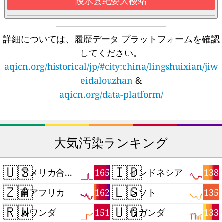
陵水县纪委大楼站
詳細については、履歴データ プラットフォームを確認
してください。
aqicn.org/historical/jp/#city:china/lingshuixian/jiw
eidalouzhan
&
aqicn.org/data-platform/
大気汚染ランキング
🇺🇸
🇮🇩
165
138
アメリカ合衆国
インドネシア
🇿🇦
🇱🇸
162
135
南アフリカ
レソト
🇷🇼
🇺🇬
151
133
ルワンダ
ウガンダ