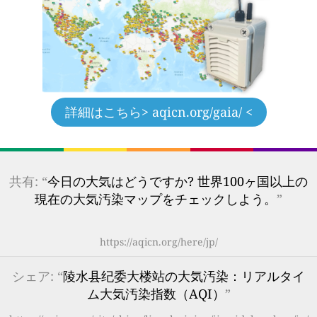
詳細はこちら
> aqicn.org/gaia/ <
共有: “
今日の大気はどうですか? 世界100ヶ国以上の
現在の大気汚染マップをチェックしよう。
”
https://aqicn.org/here/jp/
シェア: “
陵水县纪委大楼站の大気汚染：リアルタイ
ム大気汚染指数（AQI）
”