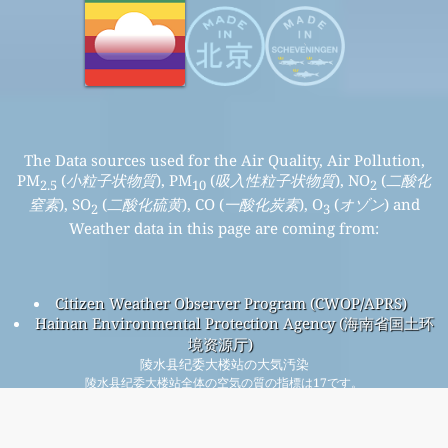
The Data sources used for the Air Quality, Air Pollution,
PM
(
小粒子状物質
), PM
(
吸入性粒子状物質
), NO
(
二酸化
2.5
10
2
窒素
), SO
(
二酸化硫黄
), CO (
一酸化炭素
), O
(
オゾン
) and
2
3
Weather data in this page are coming from:
Citizen Weather Observer Program (CWOP/APRS)
Hainan Environmental Protection Agency (海南省国土环
境资源厅)
陵水县纪委大楼站の大気汚染
陵水县纪委大楼站全体の空気の質の指標は17です。
陵水县纪委大楼站PM
(小粒子状物質) AQIは17です。 - 陵水县
2.5
纪委大楼站PM
(吸入性粒子状物質) AQIは13です。 - 陵水县纪委
10
大楼站NO
(二酸化窒素) AQIは1です。 - 陵水县纪委大楼站SO
2
2