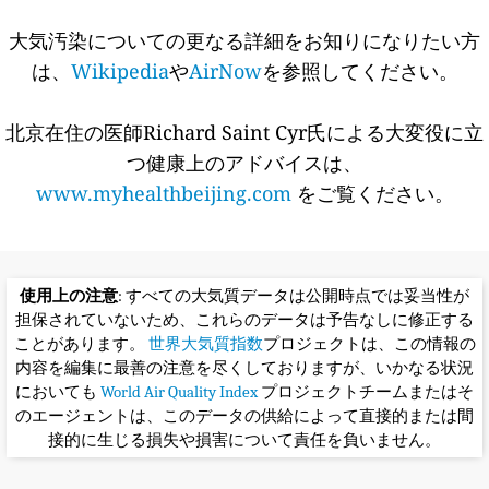
大気汚染についての更なる詳細をお知りになりたい方
は、
Wikipedia
や
AirNow
を参照してください。
北京在住の医師Richard Saint Cyr氏による大変役に立
つ健康上のアドバイスは、
www.myhealthbeijing.com
をご覧ください。
使用上の注意
: すべての大気質データは公開時点では妥当性が
担保されていないため、これらのデータは予告なしに修正する
ことがあります。
世界大気質指数
プロジェクトは、この情報の
内容を編集に最善の注意を尽くしておりますが、いかなる状況
においても
World Air Quality Index
プロジェクトチームまたはそ
のエージェントは、このデータの供給によって直接的または間
接的に生じる損失や損害について責任を負いません。