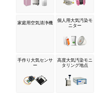
個人用大気汚染モ
家庭用空気清浄機
ニター
手作り大気センサ
高度大気汚染モニ
ー
タリング地点