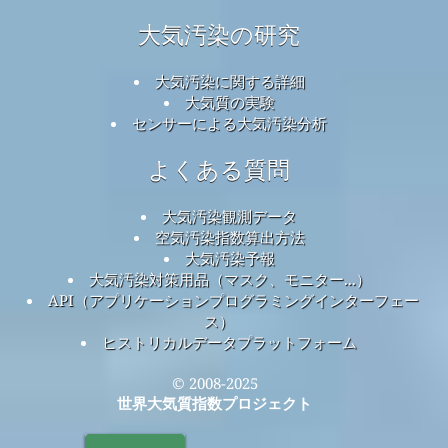
大気汚染の研究
大気汚染に関する詳細
大気質の実験
センサーによる大気汚染分析
よくある質問
大気汚染観測データ
空気汚染指数算出方法
大気汚染予報
大気汚染対策用品（マスク、モニター...）
API（アプリケーションプログラミングインターフェー
ス）
ヒストリカルデータプラットフォーム
© 2008-2025
世界大気質指数プロジェクト