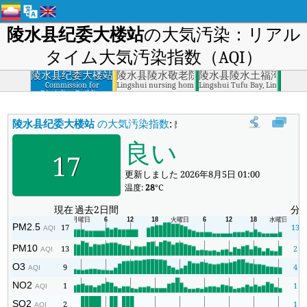
陵水县纪委大楼站
の大気汚染：リアル
タイム大気汚染指数（AQI）
陵水县纪委大楼站
陵水县陵水敬老院
陵水县陵水土福湾
Commission for
Lingshui nursing home, Lingshuixian
Lingshui Tufu Bay, Lingshuixi
Discipline Building
Station, Lingshuixian
陵水县纪委大楼站
の大気汚染指数
:
陵水县纪委大楼站のリアルタイム大
良い
17
更新しました 2026年8月5日 01:00
温度:
28
°C
現在
過去2日間
分
PM2.5
17
13
AQI
PM10
13
2
AQI
O3
9
4
AQI
NO2
1
1
AQI
SO2
2
1
AQI