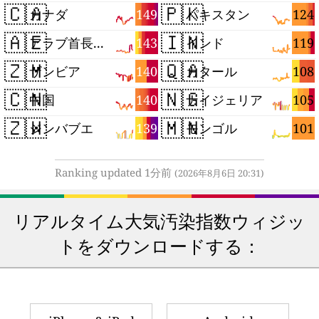
🇨🇦
🇵🇰
149
124
カナダ
パキスタン
🇦🇪
🇮🇳
143
119
アラブ首長国連邦
インド
🇿🇲
🇶🇦
140
108
ザンビア
カタール
🇨🇳
🇳🇬
140
105
中国
ナイジェリア
🇿🇼
🇲🇳
139
101
ジンバブエ
モンゴル
Ranking updated 1分前
(2026年8月6日 20:31)
リアルタイム大気汚染指数ウィジッ
トをダウンロードする：