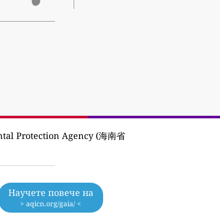
tal Protection Agency (海南省
Научете повече на
> aqicn.org/gaia/ <