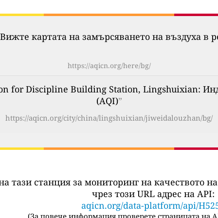
Вижте картата на замърсяването на въздуха в р
https://aqicn.org/here/bg/
 for Discipline Building Station, Lingshuixian: 
(AQI)
”
https://aqicn.org/city/china/lingshuixian/jiweidalouzhan/bg/
на тази станция за мониторинг на качеството на
чрез този URL адрес на API:
aqicn.org/data-platform/api/H52
(
За повече информация проверете страницата на A