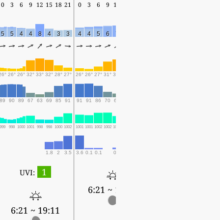
0
3
6
9
12
15
18
21
0
3
6
9
12
15
18
21
0
3
6
9
12
15
18
5
5
4
4
8
4
3
3
4
4
5
6
7
4
3
4
5
5
4
4
7
6
4
26°
26°
26°
32°
33°
32°
28°
27°
26°
26°
27°
31°
32°
31°
28°
27°
26°
26°
27°
31°
33°
31°
28°
89
90
89
67
63
69
85
91
91
91
86
70
65
70
84
88
87
89
84
68
61
71
81
999
998
1000
1001
998
998
1000
1002
1001
1001
1002
1002
1000
1000
1002
1004
1002
1001
1003
1002
1000
999
1000
1.8
2
3.5
3.6
0.1
0.1
0.2
1.4
1.8
0.3
0.3
0.1
0.6
0.8
1
UVI:
6:21 ~ 19:10
6:22 ~ 19:10
6:21 ~ 19:11