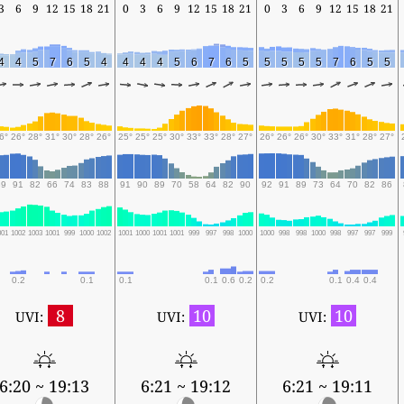
3
6
9
12
15
18
21
0
3
6
9
12
15
18
21
0
3
6
9
12
15
18
21
4
4
5
7
6
5
4
4
4
4
5
6
7
6
5
5
5
5
5
7
6
5
5
6°
26°
28°
31°
30°
28°
26°
25°
25°
25°
30°
33°
33°
28°
27°
26°
26°
26°
30°
33°
31°
28°
27°
89
91
82
66
74
83
88
91
90
89
70
58
64
82
90
92
91
89
73
64
70
82
86
001
1002
1003
1001
999
1000
1002
1001
1000
1001
1001
999
997
998
1000
1000
998
998
1000
998
997
997
999
0.2
0.1
0.1
0.1
0.6
0.2
0.2
0.1
0.4
0.4
8
10
10
UVI:
UVI:
UVI:
6:20 ~ 19:13
6:21 ~ 19:12
6:21 ~ 19:11