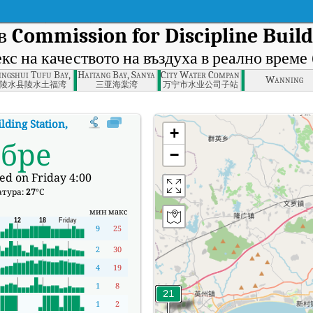
 в
Commission for Discipline Build
кс на качеството на въздуха в реално време 
, Lingshuixian
ingshui Tufu Bay, Lingshuixian
Haitang Bay, Sanya
City Water Company sub-station , W
Wanning
陵水县陵水土福湾
三亚海棠湾
万宁市水业公司子站
lding Station, Lingshuixian
:
Индекс на качеството на въздуха в реално
+
обре
−
ed on Friday 4:00
атура:
27
°C
мин
макс
9
25
2
30
4
19
1
8
1
2