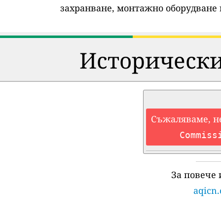
захранване, монтажно оборудване 
Исторически
Съжаляваме, н
Commiss
За повече
aqicn.