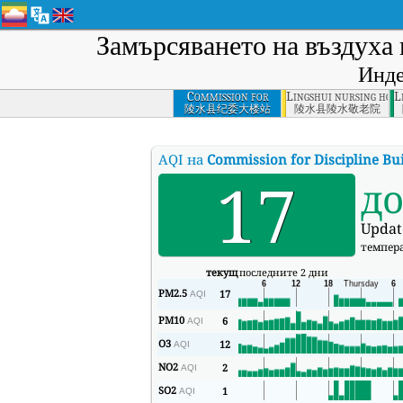
Замърсяването на въздуха
Инде
Commission for
Lingshui nursing home
L
Discipline Building
陵水县纪委大楼站
陵水县陵水敬老院
Station,
Lingshuixian
AQI на
Commission for Discipline Bui
17
д
Updat
темпер
текущ
последните 2 дни
PM2.5
17
AQI
PM10
6
AQI
O3
12
AQI
NO2
2
AQI
SO2
1
AQI