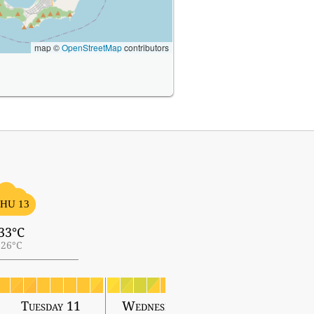
map ©
OpenStreetMap
contributors
HU 13
33°C
26°C
Tuesday 11
Wednesday 12
Thursday 13