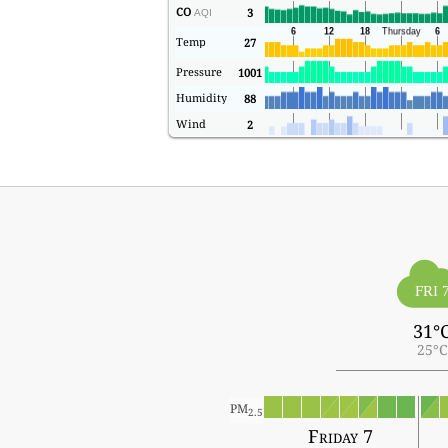
CO
3
AQI
Temp
27
Pressure
1001
Humidity
88
Wind
2
FRI 
31°
25°C
PM
2.5
Friday 7