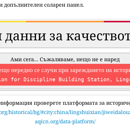
и допълнителен соларен панел.
 данни за качествот
Ами сега... Съжаляваме, нещо не е наред
ещо нередно се случи при зареждането на истор
ion for Discipline Building Station, Ling
 информация проверете платформата за историче
org/historical/bg/#city:china/lingshuixian/jiweidalo
aqicn.org/data-platform/