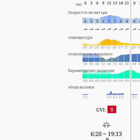
0
3
6
9
12
15
18
21
0
час
Скоростта на вятъра
4
3
3
5
7
7
5
4
4
температура
26°
25°
25°
30°
31°
30°
27°
27°
26°
2
относителна влажност
88
89
89
72
69
72
84
86
88
барометрично налягане
1003
1001
1002
1003
1002
1000
1001
1003
1003
1
общи валежи
0.1
0.4
0.4
0.4
0.1
8
UVI:
6:20 ~ 19:13