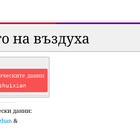
о на въздуха
ическите данни
shuixian
ски данни:
uzhan
&