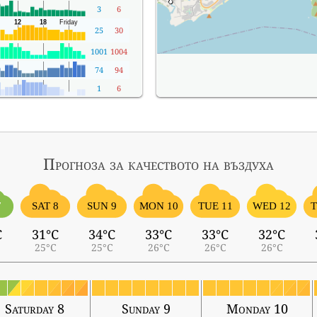
3
6
25
30
1001
1004
74
94
1
6
Прогноза за качеството на въздуха
7
SAT 8
SUN 9
MON 10
TUE 11
WED 12
T
C
31°C
34°C
33°C
33°C
32°C
25°C
25°C
26°C
26°C
26°C
Saturday 8
Sunday 9
Monday 10