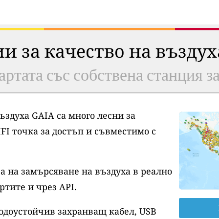
ии за качество на възду
артата със собствена станция з
ъздуха GAIA са много лесни за
FI точка за достъп и съвместимо с
а на замърсяване на въздуха в реално
ртите и чрез API.
водоустойчив захранващ кабел, USB