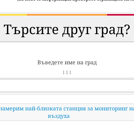
Търсите друг град?
Въведете име на град
↓ ↓ ↓
 намерим най-близката станция за мониторинг н
въздуха