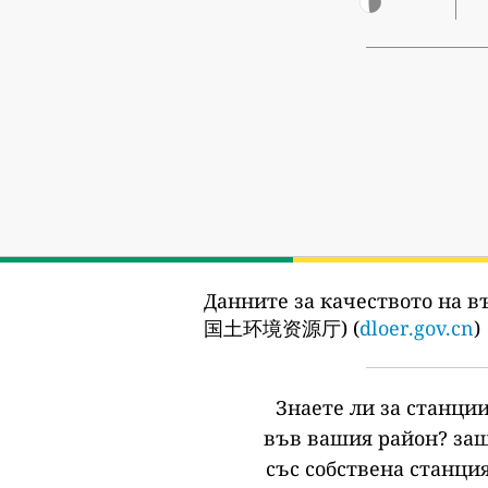
Данните за качеството на въ
国土环境资源厅) (
dloer.gov.cn
)
Знаете ли за станции
във вашия район?
защ
със собствена станция