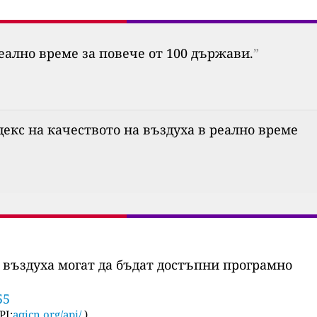
еално време за повече от 100 държави.
”
Индекс на качеството на въздуха в реално време
 въздуха могат да бъдат достъпни програмно
55
PI:
aqicn.org/api/
)