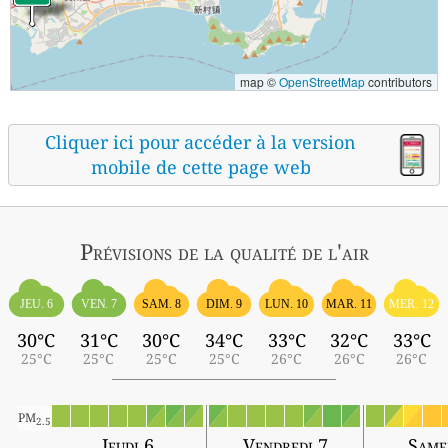
map ©
OpenStreetMap
contributors
Cliquer ici pour accéder à la version
mobile de cette page web
Prévisions
de la qualité de l'air
JEU. 6
VEN. 7
SAM. 8
DIM. 9
LUN. 10
MAR. 11
MER. 12
30°C
31°C
30°C
34°C
33°C
32°C
33°C
25°C
25°C
25°C
25°C
26°C
26°C
26°C
PM
2.5
Jeudi 6
Vendredi 7
Same