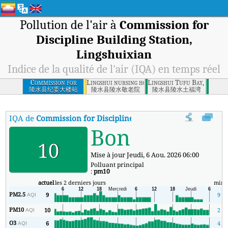
Pollution de l'air à
Commission for
Discipline Building Station,
Lingshuixian
Indice de la qualité de l'air (IQA) en temps réel
Commission for
Lingshui nursing home, Lingshuixian
Lingshui Tufu Bay, Lingsh
Discipline Building
陵水县纪委大楼站
陵水县陵水敬老院
陵水县陵水土福湾
Station,
Lingshuixian
IQA de
Commission for Discipline Building Station, Lingsh
Bon
10
Mise à jour Jeudi, 6 Aou. 2026 06:00
Polluant principal
:
pm10
actuel
les 2 derniers jours
min
PM2.5
9
9
AQI
PM10
10
2
AQI
O3
6
4
AQI