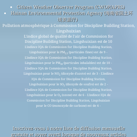
Citizen Weather Observer Program (CWOP/APRS)
Hainan Environmental Protection Agency (海南省国土环
境资源厅)
Pollution atmosphérique à Commission for Discipline Building Station,
Lingshuixian
L'indice global de qualité de l'air de Commission for
Discipline Building Station, Lingshuixian est de 10
L'indince IQA de Commission for Discipline Building Station,
Lingshuixian pour le PM
(particules fines) est de 9 -
2.5
L'indince IQA de Commission for Discipline Building Station,
Lingshuixian pour le PM
(particules inhalables) est de 10 -
10
L'indince IQA de Commission for Discipline Building Station,
Lingshuixian pour le NO
(dioxyde d'azote) est de 3 - L'indince
2
IQA de Commission for Discipline Building Station,
Lingshuixian pour le SO
(dioxyde de soufre) est de 2 -
2
L'indince IQA de Commission for Discipline Building Station,
Lingshuixian pour le O
(ozone) est de 6 - L'indince IQA de
3
Commission for Discipline Building Station, Lingshuixian
pour le CO (monoxyde de carbone) est de 4 -
Inscrivez-vous à notre liste de diffusion mensuelle
gratuite et soyez averti lorsque de nouveaux articles