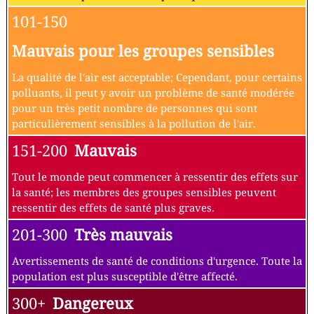
101-150
Mauvais pour les groupes sensibles
La qualité de l'air est acceptable; Cependant, pour certains
polluants, il peut y avoir un problème de santé modérée
pour un très petit nombre de personnes qui sont
particulièrement sensibles à la pollution de l'air.
151-200
Mauvais
Tout le monde peut commencer à ressentir des effets sur
la santé; les membres des groupes sensibles peuvent
ressentir des effets de santé plus graves.
201-300
Très mauvais
Avertissements de santé de conditions d'urgence. Toute la
population est plus susceptible d'être affecté.
300+
Dangereux