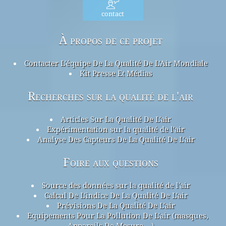
contact
À propos de ce projet
Contacter L'équipe De La Qualité De L'Air Mondiale
Kit Presse Et Médias
Recherches sur la qualité de l'air
Articles Sur La Qualité De L'air
Expérimentation sur la qualité de l'air
Analyse Des Capteurs De La Qualité De L'air
Foire aux questions
Source des données sur la qualité de l'air
Calcul De L'indice De La Qualité De L'air
Prévisions De La Qualité De L'air
Equipements Pour La Pollution De L'air (masques,
Appareils De Mesure ...)