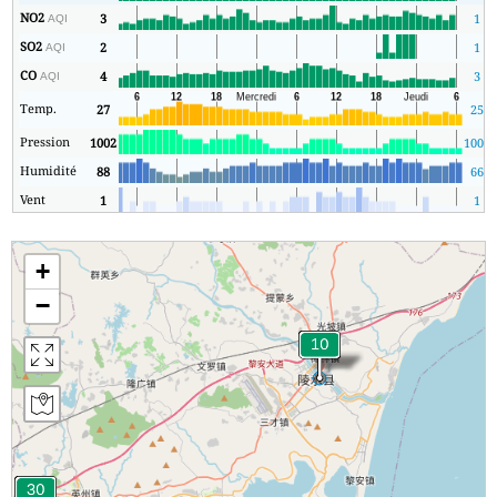
NO2
3
1
AQI
SO2
2
1
AQI
CO
4
3
AQI
Temp.
27
25
Pression
1002
1002
Humidité
88
66
Vent
1
1
+
−