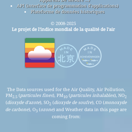
API (interface de programmation d'applications)
Plateforme de données historiques
© 2008-2025
Le projet de l'indice mondial de la qualité de l'air
The Data sources used for the Air Quality, Air Pollution,
PM
(
particules fines
), PM
(
particules inhalables
), NO
2.5
10
2
(
dioxyde d'azote
), SO
(
dioxyde de soufre
), CO (
monoxyde
2
de carbone
), O
(
ozone
) and Weather data in this page are
3
coming from: