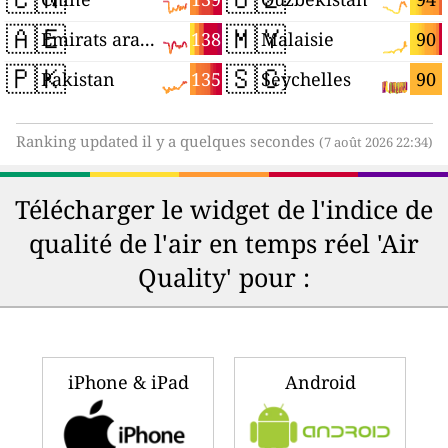
🇦🇪
🇲🇾
138
90
Émirats arabes unis
Malaisie
🇵🇰
🇸🇨
135
90
Pakistan
Seychelles
Ranking updated il y a quelques secondes
(7 août 2026 22:34)
Télécharger le widget de l'indice de
qualité de l'air en temps réel 'Air
Quality' pour :
iPhone & iPad
Android